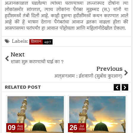
अज्ञानकाळात घडलेल्या त्यांच्या घराण्याच्या लज्जास्पद दोषांना त्या
लोकांसमोर सांगतात, त्याच लोकांना पैगंबर मुहम्मद (स.) यांनी या
हदीसमध्ये तंबी दिली आहे. काही दुसऱ्या हदीसींमध्ये कथन करण्यात आले
आहे की हे भाषण देताना पैगंबरांचा आवाज इतका वाढला होता की
आसपासच्या घरांपर्यंत हा आवाज पोहोचला आणि महिलांनीदेखील ऐकला.
Labels:
दिव्यरत्न
497
Next
शाळा सुरू करण्याची घाई का ?
Previous
अल्अनआम : ईशवाणी (सुबोध कुरआन)
RELATED POST
26
26
Jul
Jul
2024
2024