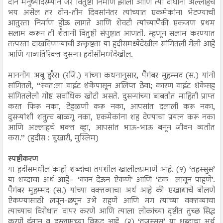
दोन मनुष्यांदरम्यान जर वितुष्टी निर्माण झाली आणि त्या दोघांना अल्लाहचे
भय असेल तर दोन-तीन दिवसांनंतर त्यांच्यात एकमेकांना भेटण्याची
आतुरता निर्माण होऊ लागते आणि शेवटी त्यांच्यापैकी एकजण प्रथम
सलाम करून ती शैतानी वितुष्टी संपुष्टात आणतो. म्हणून सलाम करण्यात
तत्परता दाखविणाऱ्याची उत्कृष्टता या हदीसमध्येदेखील सांगितली गेली आहे
आणि याव्यतिरिक्त दुसऱ्या हदीसींमध्येदेखील.
माननीय अबू हुरैरा (रजि.) यांच्या कथनानुसार, पैगंबर मुहम्मद (स.) यांनी
सांगितले, ‘‘स्वत:ला वाईट शंकेपासून अलिप्त ठेवा; कारण वाईट शंकेसह
सांगितलेली गोष्ट सर्वाधिक खोटी असते. दुसऱ्यांच्या बाबतीत माहिती प्राप्त
करत फिरू नका, टेहळणी करू नका, आपसांत दलाली करू नका,
दुसऱ्यांशी शत्रुत्व बाळगू नका, एकमेकांना शह देण्याचा प्रयत्न करू नका
आणि अल्लाहचे भक्त व्हा, आपसांत भाऊ-भाऊ बनून जीवन व्यतीत
करा.’’ (हदीस : बुखारी, मुस्लिम)
स्पष्टीकरण
या हदीसमधील काही शब्दांचा तपशील खालीलप्रमाणे आहे. (१) ‘तहस्सुस’
या शब्दाचा अर्थ आहे– ‘कान देऊन ऐकणे’ आणि ‘टक लावून पाहणे’.
पैगंबर मुहम्मद (स.) यांच्या वक्तव्याचा अर्थ आहे की एखाद्याचे बोलणे
ऐकण्यासाठी लपून-छपून उभे राहणे आणि मग त्याच्या वक्तव्याचा
त्याच्याच विरोधात वापर करणे आणि त्याला लोकांच्या दृष्टीत तुच्छ सिद्ध
करणे ईमान व इस्लामच्या विरूद्ध आहे. (२) ‘तजस्सुस’ या शब्दाचा अर्थ