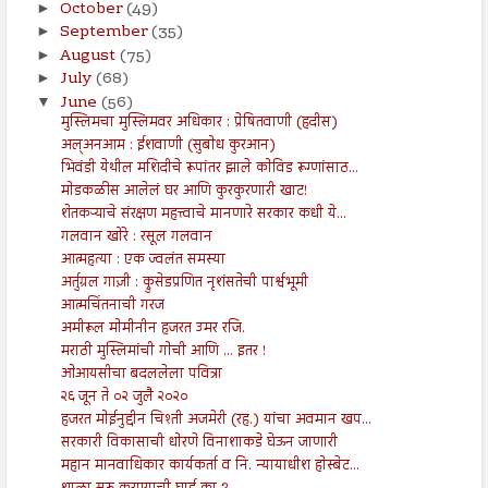
October
(49)
►
September
(35)
►
August
(75)
►
July
(68)
►
June
(56)
▼
मुस्लिमचा मुस्लिमवर अधिकार : प्रेषितवाणी (हदीस)
अल्अनआम : ईशवाणी (सुबोध कुरआन)
भिवंडी येथील मशिदीचे रूपांतर झाले कोविड रूग्णांसाठ...
मोडकळीस आलेलं घर आणि कुरकुरणारी खाट!
शेतकऱ्याचे संरक्षण महत्त्वाचे मानणारे सरकार कधी ये...
गलवान खोरे : रसूल गलवान
आत्महत्या : एक ज्वलंत समस्या
अर्तुग्रल गाज़ी : क्रुसेडप्रणित नृशंसतेची पार्श्वभूमी
आत्मचिंतनाची गरज
अमीरूल मोमीनीन हजरत उमर रजि.
मराठी मुस्लिमांची गोची आणि ... इतर !
ओआयसीचा बदललेला पवित्रा
२६ जून ते ०२ जुलै २०२०
हजरत मोईनुद्दीन चिश्ती अजमेरी (रह.) यांचा अवमान खप...
सरकारी विकासाची धोरणे विनाशाकडे घेऊन जाणारी
महान मानवाधिकार कार्यकर्ता व नि. न्यायाधीश होस्बेट...