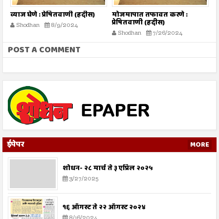
मोजमापात तफावत करणे :
सूरह बनीइस्राईल : : ईशवाणी
च
प्रेषितवाणी (हदीस)
(दिव्य कुरआन)
Shodhan
7/26/2024
Shodhan
7/26/2024
POST A COMMENT
ईपेपर
MORE
शोधन- २८ मार्च ते ३ एप्रिल २०२५
3/27/2025
१६ ऑगस्ट ते २२ ऑगस्ट २०२४
8/16/2024