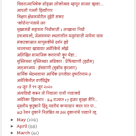
शिवराज्याभिषेक सोहळा लोकोत्सव म्हणून साजरा व्हावा:...
आपली गल्ली हिरवीगार
शिक्षण क्षेत्रासमोरील दुहेरी संकट
‘कोरोना’नंतरचे जग
मुख्यमंत्री सहायता निधीसाठी 1 लाखाचा निधी
एसआयओ, जेआयचचा स्थलांतरित मजुरांसाठी मायेचा घास
संकटकाळात माणुसकीचे दर्शन हवे
भारताच्या खांद्यावर अमेरिकेचे ओझे
अलिखित सामाजिक कराराची क्रूर चेष्टा...
मुस्लिमचा मुस्लिमवर अधिकार : प्रेषितवाणी (हदीस)
अल्अनआम : ईशवाणी (सुबोध कुरआन)
धार्मिक भेदभावाचा आर्थिक प्रगतीवर दुष्परिणाम-३
अमेरिकेतील वर्णविद्वेष
०५ जून ते ११ जून २०२०
अंत्यविधी करून तो निघाला पायी गावाकडे
अमेरिका हिंसाचार : 24 राज्यात 17 हजार सुरक्षा सैनि...
मुस्लीम कुटुंबाने हिंदू नवरीचं कन्यादान करत पार पा...
४८३ रेशन दुकाने निलंबित तर ३२२ दुकानांचे परवाने रद्द
May
(102)
►
April
(59)
►
March
(41)
►