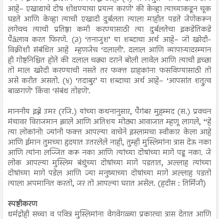
आहे– एखाद्याचे दोष शोधण्याचा प्रयत्न करणे’ की केव्हा त्याच्याकडून चूक
घडते आणि केव्हा त्याची एखादी दुर्बलता त्याला माहीत पडते जेणेकरून
लगेचच त्याची प्रतिष्ठा कमी करण्यासाठी त्या दुर्बलतेचा इकडेतिकडे
पैâलाव करत फिरणे. (३) ‘तनाजुश’ या शब्दाचा अर्थ आहे– जो खरेदी-
विक्रीशी संबंधित आहे म्हणजेच ‘दलाली’. दलाल आणि व्यापाऱ्यादरम्यान
ही गोष्टनिश्चित होते की दलाल चढ्या दराने बोली लावेल आणि त्याची इच्छा
तो माल खरेदी करण्याची नसते तर फक्त ग्राहकांना फसविण्यासाठी तो
असे करीत असतो. (४) ‘तदाबुर’ या शब्दाचा अर्थ आहे– ‘आपसांत शत्रुत्व
बाळगणे’ किंवा ‘संबंध तोडणे’.
माननीय इब्ने उमर (रजि.) यांच्या कथनानुसार, पैगंबर मुहम्मद (स.) प्रवचन
मंचावर विराजमान झाले आणि अतिशय मोठ्या आवाजात म्हणू लागले, ‘‘हे
त्या लोकांनो! ज्यांनी फक्त आपल्या वाचेने इस्लामचा स्वीकार केला आहे
आणि ईमान तुमच्या हृदयात उतरलेले नाही, तुम्ही मुस्लिमांना त्रास देऊ नका
आणि त्यांना लज्जित करू नका आणि त्यांच्या दोषांच्या मागे पडू नका. जे
लोक आपल्या मुस्लिम बंधुंच्या दोषांच्या मागे पडतात, अल्लाह त्यांच्या
दोषांच्या मागे पडेल आणि ज्या मनुष्याच्या दोषांच्या मागे अल्लाह पडतो
त्याला अपमानित करतो, जर तो आपल्या घरात असेल. (हदीस : तिर्मिजी)
स्पष्टीकरण
धर्मद्रोही सच्चा व पवित्र मुस्लिमांना वेगवेगळ्या प्रकारचा त्रास देतात आणि