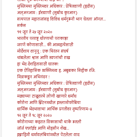
शाळा सुरू करण्याची घाई का ?
मुस्लिमचा मुस्लिमवर अधिकार : प्रेषितवाणी (हदीस)
अल्अनआम : ईशवाणी (सुबोध कुरआन)
सत्यपाल महाराजांसह विविध धर्मगुरूंनी भाग घेतला ऑनल...
सर्कस
१९ जून ते २५ जून २०२०
भारतीय परराष्ट्र धोरणाची पराकाष्ठा
जगणे कोणासाठी... की आत्महत्येसाठी
मोर्देशाय वानुनू : एक चिरंतन संघर्ष
थांबलेला श्वास आणि स्वप्नांची राख
हा भेद देशहितासाठी घातक!
एक ऐतिहासिक व्यक्तिमत्व ह. अबुबकर सिद्दीक रजि.
मित्राकडून अभिनंदन !
मुस्लिमचा मुस्लिमवर अधिकार : प्रेषितवाणी (हदीस)
अल्अनआम : ईशवाणी (सुबोध कुरआन)
मढ्याच्या टाळूवरचे लोणी खाणारे धर्मांध
कोरोना आणि ब्रिटनमधील इस्लामोफोबिया
धार्मिक भेदभावाचा आर्थिक प्रगतीवर दुष्परिणाम-४
१२ जून ते १८ जून २०२०
कोरोनाच्या कहरात विकासाची चाके रूतली
जॉर्ज फ्लॉईड आणि मोहसीन शेख...
इब्राहिमी धर्मावलंबियांमधील पेटलेला वाद