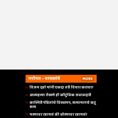
मनोगत – वाचकांचे
MORE
विजय दर्डा यांनी एकदा तरी विचार करावा?
आत्महत्या रोखणे ही कौटुंबिक जबाबदारी
काश्मिरी पंडितांचे विस्थापन, सत्यामागचे कटू
सत्य
मरणावर रडायचं की धोरणावर रडायचं?