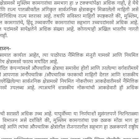
त्रामध्ये मुस्लिम कामगारांचा समभाग हा ५ टक्क्यांपेक्षा अधिक नाही, हे येथे
ि राज्य पातळीवरील अंगिकृत सार्वजनिक क्षेत्राकडून मिळालेली माहिती असे
 प्रतिनिधित्व राज्य स्तरावर आहे. तथापि सविस्तर माहिती स्पष्टकरते की, मुस्लिम,
ल कामगारांचे, हिंदू उच्चवर्णीय कामगारांचा सहभाग उच्चपदांमध्ये अधिक आहे.
 पदांमध्ये सापेक्षतेने अधिक संख्या आहे. कोणत्याही अखिल भारतीय नागरी
नाही.
िभाजन-
यवसायात कार्यरत आहेत, त्या पाठोपाठ नैमित्तिक मंजुरी यामध्ये आणि नियमित
षेत्रामध्ये फारच मर्यादित आहे.
ित कंपन्यांमध्ये औपचारिक क्षेत्राचा समावेश होतो आणि उरलेल्या वर्गवारीमध्ये
 वर्गवारी आपणास अनौपचारिक /औपचारिक फरकाची माहिती देतात आणि शासकीय
ेखिलेल्या सार्वजनिक क्षेत्रामध्ये नियमित नोकरीच्या आकडेवारीमध्ये नैमित्तिक
मध्ये उपलब्ध आहे. त्याअर्थाने शासकीय नोकऱ्यांची आकडेवारी ही अधिक
मांची सरासरी अधिक उच्च आहे. यापूर्वीच्या या निर्णयाशी सुसंगतपणे निरनिराळ्या
कांचे विभाजन असे दर्शविते की, मुस्लिम कामगारांचा एक ठळक मोठा भाग हा
 आहे आणि त्यांचा औपचारिक क्षेत्रांतील रोजगारातील सहभाग हा ठळकपणे राष्ट्रीय