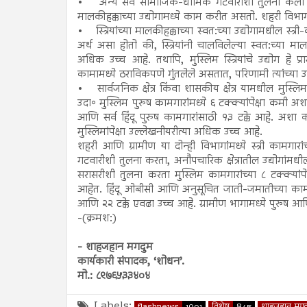
• अन्य सर्व सामाजिक-धार्मिक गटवारीशी तुलना केली असत
मालकीहक्काच्या उद्योगामध्ये काम करीत असतो. शहरी विभ
• स्त्रियांच्या मालकीहक्काच्या स्वत:च्या उद्योगामधील स
अर्थ असा होतो की, स्त्रियांनी चालविलेल्या स्वत:च्या मालकी
अधिक उच्च आहे. तथापि, मुस्लिम स्त्रियांचे उद्योग हे प्
कामामध्ये ठराविकपणे गुंतलेले असतात, परिणामी त्यांच्या 
• सार्वजनिक क्षेत्र किंवा शासकीय क्षेत्र यामधील मुस्ल
उदा॰ मुस्लिम पुरुष कामगारांमध्ये ६ टक्क्यांपेक्षा कमी अ
आणि सर्व हिंदू पुरुष कामगारांसाठी १३ टक्के आहे. अश
मुस्लिमांपेक्षा उल्लेखनीयरीत्या अधिक उच्च आहे.
शहरी आणि ग्रामीण या दोन्ही विभागांमध्ये स्त्री कामगार
गटवारीशी तुलना करता, अनौपचारिक क्षेत्रातील उद्योगांमधील
सरासरीशी तुलना करता मुस्लिम कामगारांच्या ८ टक्क्यांप
आहेत. हिंदू ओबीसी आणि अनुसूचित जाती-जमातीच्या काम
आणि २२ टक्के एवढा उच्च आहे. ग्रामीण भागामध्ये पुरुष आणि स्
-(क्रमश:)
- शाहजहान मगदुम
कार्यकारी संपादक, ‘शोधन’.
मो.: ८९७६५३३४०४
Labels:
flashnews
1091
विशेष
845
शाहजहान मगद