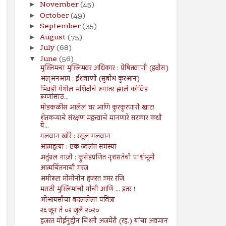
November
(45)
►
October
(49)
►
September
(35)
►
August
(75)
►
July
(68)
►
June
(56)
▼
मुस्लिमचा मुस्लिमवर अधिकार : प्रेषितवाणी (हदीस)
अल्अनआम : ईशवाणी (सुबोध कुरआन)
भिवंडी येथील मशिदीचे रूपांतर झाले कोविड
रूग्णांसाठ...
मोडकळीस आलेलं घर आणि कुरकुरणारी खाट!
शेतकऱ्याचे संरक्षण महत्त्वाचे मानणारे सरकार कधी
ये...
गलवान खोरे : रसूल गलवान
आत्महत्या : एक ज्वलंत समस्या
अर्तुग्रल गाज़ी : क्रुसेडप्रणित नृशंसतेची पार्श्वभूमी
आत्मचिंतनाची गरज
अमीरूल मोमीनीन हजरत उमर रजि.
मराठी मुस्लिमांची गोची आणि ... इतर !
ओआयसीचा बदललेला पवित्रा
२६ जून ते ०२ जुलै २०२०
हजरत मोईनुद्दीन चिश्ती अजमेरी (रह.) यांचा अवमान