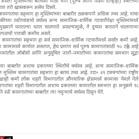
ा मुस्लिमांचा बराचसा मोठा भाग (पुरुष आणि स्त्रिया दोन्हीही) स्वत:च्या
ागात तरी खासकरून असेच दिसते.
्त्री-कामगारांचा सहभाग हा मुस्लिमांच्या बाबतीत ठळकपणे अधिक उच्च आहे. याचा
च्या उद्योगधंद्याचे वर्चस्व अन्य सामाजिक-धार्मिक गटवारीपेक्षा मुस्लिमांमध्ये
रामुख्याने घरातल्या घरात चालणारे असल्यामुळे, ते दुय्यम कराराने चालणाऱ्या
उत्पन्नाची पातळी कमीच असते.
िम कामगारांचा सहभाग हा सर्व सामाजिक-धार्मिक गटवारीमध्ये सर्वांत कमी आहे.
शा कामामध्ये कार्यरत असतात, हेच प्रमाण सर्व पुरुष कामगारांसाठी १० टक्के आहे
ा कामांतील ओबीसी आणि अनुसूचित जाती-जमातीच्या कामगारांचा समभाग सुद्धा
ांच्या बाबतीत अशाच प्रकारच्या स्थितीचे वर्चस्व आहे. अन्य सामाजिक-धार्मिक
 मुस्लिम कामगारांचा सहभाग हा बराच उच्च आहे. उदा॰ २१ टक्क्यांच्या राष्ट्रीय
ेक्षाही कमी लोक शहरी विभागातील औपचारिक क्षेत्रामध्ये कामावर नेमले गेले
गारांचा शहरी विभागातील अशाच प्रकारच्या कामातील समभाग हा अनुक्रमे १८
त्री कामगारांच्या बाबतीत त्या नमुन्याचे वर्चस्व दिसून येते.
ुम
118