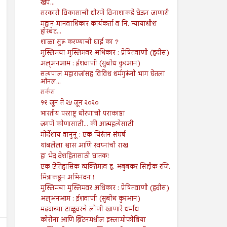
खप...
सरकारी विकासाची धोरणे विनाशाकडे घेऊन जाणारी
महान मानवाधिकार कार्यकर्ता व नि. न्यायाधीश
होस्बेट...
शाळा सुरू करण्याची घाई का ?
मुस्लिमचा मुस्लिमवर अधिकार : प्रेषितवाणी (हदीस)
अल्अनआम : ईशवाणी (सुबोध कुरआन)
सत्यपाल महाराजांसह विविध धर्मगुरूंनी भाग घेतला
ऑनल...
सर्कस
१९ जून ते २५ जून २०२०
भारतीय परराष्ट्र धोरणाची पराकाष्ठा
जगणे कोणासाठी... की आत्महत्येसाठी
मोर्देशाय वानुनू : एक चिरंतन संघर्ष
थांबलेला श्वास आणि स्वप्नांची राख
हा भेद देशहितासाठी घातक!
एक ऐतिहासिक व्यक्तिमत्व ह. अबुबकर सिद्दीक रजि.
मित्राकडून अभिनंदन !
मुस्लिमचा मुस्लिमवर अधिकार : प्रेषितवाणी (हदीस)
अल्अनआम : ईशवाणी (सुबोध कुरआन)
मढ्याच्या टाळूवरचे लोणी खाणारे धर्मांध
कोरोना आणि ब्रिटनमधील इस्लामोफोबिया