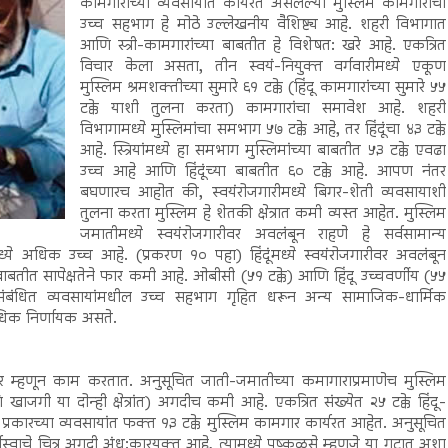
कामगारांच्या व्यवसायात कार्यरत असलेल्या मुस्लिम कामगारांचा
उच्च सहभाग हे मोठे उल्लेखनीय वैशिष्ट्य आहे. शहरी विभागात
आणि स्त्री-कामगारांच्या बाबतीत हे विशेषत: खरे आहे. एकत्रित
विचार केला असता, तीन स्वयं-नियुक्त वर्गवारीमध्ये एकूण
मुस्लिम श्रमशक्तीच्या सुमारे ६१ टक्के (हिंदू कामगारांच्या सुमारे ५५
टक्के याशी तुलना करता) कामगारांचा समावेश आहे. शहरी
विभागामध्ये मुस्लिमांचा समभाग ५७ टक्के आहे, तर हिंदूंचा ४३ टक्के
आहे. स्त्रियांमध्ये हा समभाग मुस्लिमांच्या बाबतीत ५३ टक्के एवढा
उच्च आहे आणि हिंदूंच्या बाबतीत ६० टक्के आहे. आपण नंतर
बघणारच आहोत की, स्वयंरोजगारीमध्ये बिगर-शेती व्यवसायाशी
तुलना करता मुस्लिम हे शेतकी क्षेत्रात कमी व्यस्त आहेत. मुस्लिम
जमातीमध्ये स्वयंरोजगारीवर अवलंबून राहणे हे सर्वसामान्य
्यामध्ये अधिक उच्च आहे. (प्रकरण १० पहा) हिंदूंमध्ये स्वयंरोजगारीवर अवलंबून
 बाबतीत सापेक्षतेने फार कमी आहे. ओबीसी (५१ टक्के) आणि हिंदू उच्चवर्णीय (५५
शी संबंधित व्यवसायांमधील उच्च सहभाग गृहित धरून अन्य सामाजिक-धार्मिक
अधिक निर्णायक असते.
ार म्हणून काम करतात. अनुसूचित जाती-जमातीच्या कमागाराप्रमाणेच मुस्लिम
गी या दोन्ही क्षेत्रांत) अगदीच कमी आहे. एकत्रित संख्येत २५ टक्के हिंदू-
्रकारच्या व्यवसायांत फक्त १३ टक्के मुस्लिम कामगार कार्यरत आहेत. अनुसूचित
चस्वाचे चित्र अगदी अंध:कारयुक्त आहे, त्यामध्ये पुष्कळसे म्हणजे या गटात अशा