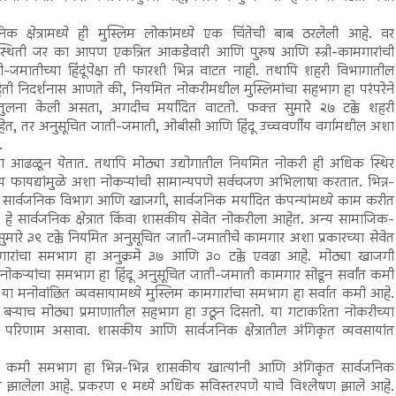
्षेत्रामध्ये ही मुस्लिम लोकांमध्ये एक चिंतेची बाब ठरलेली आहे. वर
ची स्थिती जर का आपण एकत्रित आकडेवारी आणि पुरुष आणि स्त्री-कामगारांची
मातीच्या हिंदूंपेक्षा ती फारशी भिन्न वाटत नाही. तथापि शहरी विभागातील
ाहिती निदर्शनास आणते की, नियमित नोकरीमधील मुस्लिमांचा सहभाग हा परंपरेने
्धा तुलना केली असता, अगदीच मर्यादित वाटतो. फक्त सुमारे २७ टक्के शहरी
ेत, तर अनुसूचित जाती-जमाती, ओबीसी आणि हिंदू उच्चवर्णीय वर्गामधील अशा
.
्धा आढळून येतात. तथापि मोठ्या उद्योगातील नियमित नोकरी ही अधिक स्थिर
ायद्यांमुळे अशा नोकऱ्यांची सामान्यपणे सर्वचजण अभिलाषा करतात. भिन्न-
 सार्वजनिक विभाग आणि खाजगी, सार्वजनिक मर्यादित कंपन्यांमध्ये काम करीत
 हे सार्वजनिक क्षेत्रात किंवा शासकीय सेवेत नोकरीला आहेत. अन्य सामाजिक-
 सुमारे ३९ टक्के नियमित अनुसूचित जाती-जमातीचे कामगार अशा प्रकारच्या सेवेत
ामगारांचा समभाग हा अनुक्रमे ३७ आणि ३० टक्के एवढा आहे. मोठ्या खाजगी
ोकऱ्यांचा समभाग हा हिंदू अनुसूचित जाती-जमाती कामगार सोडून सर्वांत कमी
या मनोवांछित व्यवसायामध्ये मुस्लिम कामगारांचा समभाग हा सर्वात कमी आहे.
 बऱ्याच मोठ्या प्रमाणातील सहभाग हा उठून दिसतो. या गटाकरिता नोकरीच्या
ा परिणाम असावा. शासकीय आणि सार्वजनिक क्षेत्रातील अंगिकृत व्यवसायांत
ांचा कमी समभाग हा भिन्न-भिन्न शासकीय खात्यांनी आणि अंगिकृत सार्वजनिक
ंबित झालेला आहे. प्रकरण ९ मध्ये अधिक सविस्तरपणे याचे विश्लेषण झाले आहे.