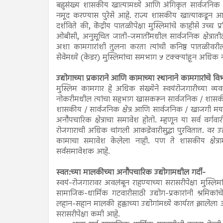
बहुसंख्य शासकीय खात्यामध्ये आणि अंगिकृत सार्वजनिक क्षे
नमूद करण्यास पुरेसे आहे. राज्य शासकीय खात्याकडून आण
दर्शविते की, केंद्रीय पातळीपेक्षा मुस्लिमांचे काहीसे उच्च
ओबीसी, अनुसूचित जाती-जमातींमधील सार्वजनिक क्षेत्राती
अशा कामगारांशी तुलना करता त्यांची कनिष्ठ पातळीवरील
सेवेमध्ये (केडर) मुस्लिमांचा समभाग ५ टक्क्यांहून अधिक 
उद्योगाच्या प्रकाराने आणि कामाच्या स्थानाने कामगारांचे व
मुस्लिम कामगार हे अधिक संख्येने स्वयंरोजगारीच्या व्
नोकरीमधील त्यांचा सहभाग खासकरून सार्वजनिक / शासकीय क्
शासकीय / सार्वजनिक क्षेत्र आणि सार्वजनिक / खाजगी मर्याद
अनौपचारिक क्षेत्राचा समावेश होतो. म्हणून या सर्व
रोजगाराची अधिक चांगली आकडेवारीसुद्धा पुरवितात. वर उल्ल
कामाचा समावेश केलेला नाही. पण ते शासकीय क्षेत्रा
सर्वसमावेशक आहे.
स्वत:च्या मालकीच्या अनौपचारिक उद्योगामधील गर्दी-
स्वयं-रोजगारावर अवलंबून राहण्याच्या सरासरीपेक्षा मुस्लि
सामाजिक-धार्मिक गटवारीसाठी उद्योग-प्रकारांनी श्रमि
लहान-सहान मालकी हक्काच्या उद्योगांमध्ये कार्यरत झालेला
सरासरीपेक्षा कमी आहे.