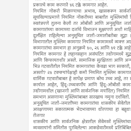
प्रकारचे काम करणारे ४६ टक्के कामगार आहेत.
नियमित नोकरी मिळण्याचा अभाव, खासकरून सार्वजनिक क
सूचविल्याप्रमाणे नियमित नोकरीच्या बाबतीत मुस्लिमां
स्वतंत्रपणे तुलना केली तर ओबीसी आणि अनुसूचित जाती-ज
कामगारांच्या कामाच्या दर्जाचे विभाजन सूक्ष्मपणे अशी म
दुर्लक्षित राहिलेल्या अनुसूचित जाती-जमातीबरोबर सुद
विभागातील मुस्लिम कामगार नियमित कामामध्ये व्यक्त आह
कामगारांचा समभाग हा अनुक्रमे ४०, २६ आणि ४९ टक्के आहे
नियमित कामगार हे लहानसहान असंघटित उद्योगामध्ये सुद
आणि किफायतशीर असते. सामाजिक सुरक्षितता आणि अन्य फ
भिन्न गटवारीतील नियमित कामगारांचा केवढा भाग सरकारी,
असतो? २४ टक्क्यांपेक्षाही कमी नियमित मुस्लिम कामगार
धार्मिक गटवारीबाबत हे सापेक्ष प्रमाण बरेच उच्च आहे, तर
कार्यरत आहेत, हिंदू-उच्चवर्णीय आणि हिंदू-ओबीसी क
उद्योगामधील (खाजगी आणि सार्वजनिक मर्यादित) नियमित न
समभाग असणाऱ्या मुस्लिमांबाबत सारखाच नमुना दर्शवितो. 
अनुसूचित जाती-जमातींच्या कामगारांचा शासकीय सेवेतील
आरक्षणाच्या सकारात्मक भेदभावाच्या धोरणाचा हा बहुध
रोजगार
शासकीय आणि सार्वजनिक क्षेत्रातील सेवेमध्ये मुस्लिम
व्यवसायांनी समितीस पुरविलेल्या आकडेवारीमध्ये प्रतिबि