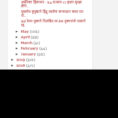
अमेरिका हिंसाचार : 24 राज्यात 17 हजार सुरक्षा
सैनि...
मुस्लीम कुटुंबाने हिंदू नवरीचं कन्यादान करत पार
पा...
४८३ रेशन दुकाने निलंबित तर ३२२ दुकानांचे परवाने
रद्द
May
(102)
►
April
(59)
►
March
(41)
►
February
(44)
►
January
(52)
►
2019
(512)
►
2018
(471)
►
2017
(141)
►