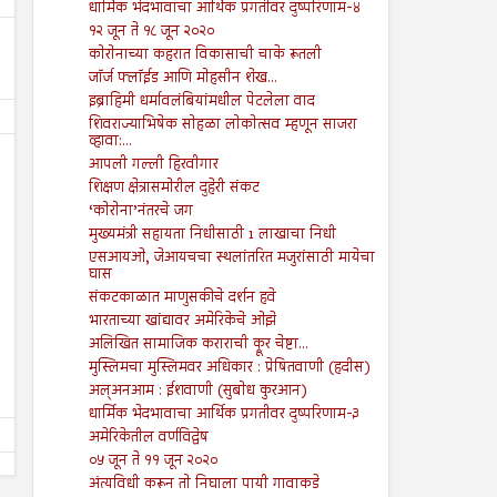
धार्मिक भेदभावाचा आर्थिक प्रगतीवर दुष्परिणाम-४
१२ जून ते १८ जून २०२०
कोरोनाच्या कहरात विकासाची चाके रूतली
जॉर्ज फ्लॉईड आणि मोहसीन शेख...
इब्राहिमी धर्मावलंबियांमधील पेटलेला वाद
शिवराज्याभिषेक सोहळा लोकोत्सव म्हणून साजरा
व्हावा:...
आपली गल्ली हिरवीगार
शिक्षण क्षेत्रासमोरील दुहेरी संकट
‘कोरोना’नंतरचे जग
मुख्यमंत्री सहायता निधीसाठी 1 लाखाचा निधी
एसआयओ, जेआयचचा स्थलांतरित मजुरांसाठी मायेचा
28
29
Jun
Mar
घास
2024
2024
संकटकाळात माणुसकीचे दर्शन हवे
महाराष्ट्रात पुन्हा मुस्लिम आरक्षणाची
विचारसरणीरहित राजकीय विचा
भारताच्या खांद्यावर अमेरिकेचे ओझे
मागणी!
उदय
अलिखित सामाजिक कराराची क्रूर चेष्टा...
Shodhan
6/28/2024
Shodhan
3/29/2024
मुस्लिमचा मुस्लिमवर अधिकार : प्रेषितवाणी (हदीस)
अल्अनआम : ईशवाणी (सुबोध कुरआन)
धार्मिक भेदभावाचा आर्थिक प्रगतीवर दुष्परिणाम-३
अमेरिकेतील वर्णविद्वेष
०५ जून ते ११ जून २०२०
अंत्यविधी करून तो निघाला पायी गावाकडे