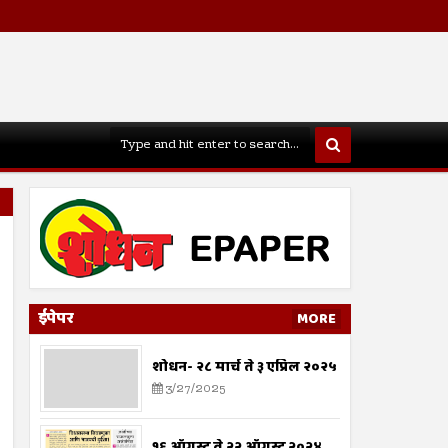
ईपेपर
MORE
शोधन- २८ मार्च ते ३ एप्रिल २०२५
3/27/2025
१६ ऑगस्ट ते २२ ऑगस्ट २०२४