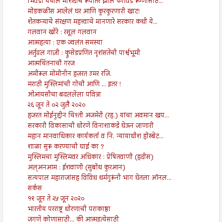
भिवंडी येथील मशिदीचे रूपांतर झाले कोविड रूग्णांसाठ...
मोडकळीस आलेलं घर आणि कुरकुरणारी खाट!
शेतकऱ्याचे संरक्षण महत्त्वाचे मानणारे सरकार कधी ये...
गलवान खोरे : रसूल गलवान
आत्महत्या : एक ज्वलंत समस्या
अर्तुग्रल गाज़ी : क्रुसेडप्रणित नृशंसतेची पार्श्वभूमी
आत्मचिंतनाची गरज
अमीरूल मोमीनीन हजरत उमर रजि.
मराठी मुस्लिमांची गोची आणि ... इतर !
ओआयसीचा बदललेला पवित्रा
२६ जून ते ०२ जुलै २०२०
हजरत मोईनुद्दीन चिश्ती अजमेरी (रह.) यांचा अवमान खप...
सरकारी विकासाची धोरणे विनाशाकडे घेऊन जाणारी
महान मानवाधिकार कार्यकर्ता व नि. न्यायाधीश होस्बेट...
शाळा सुरू करण्याची घाई का ?
मुस्लिमचा मुस्लिमवर अधिकार : प्रेषितवाणी (हदीस)
अल्अनआम : ईशवाणी (सुबोध कुरआन)
सत्यपाल महाराजांसह विविध धर्मगुरूंनी भाग घेतला ऑनल...
सर्कस
१९ जून ते २५ जून २०२०
भारतीय परराष्ट्र धोरणाची पराकाष्ठा
जगणे कोणासाठी... की आत्महत्येसाठी