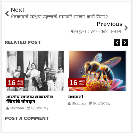
Next
शेतकऱ्याचे संरक्षण महत्त्वाचे मानणारे सरकार कधी येणार?
Previous
आत्महत्या : एक ज्वलंत समस्या
RELATED POST
16
16
Aug
Aug
2024
2024
भारतीय स्वातंत्र्य लढ्यातील
मधमाशी
र
स्त्रियांचे योगदान
न
Shodhan
8/16/2024
ग
Shodhan
8/16/2024
बट
POST A COMMENT