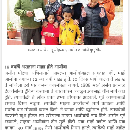
गलवान यांचे नातू मोहम्मद अमीन व त्यांचे कुटुंबीय.
12 वर्षांचे असताना गाइड होते आजोबा
अमीन मोठ्या अभिमानाने आपल्या आजोबांबद्दल सांगतात की, माझे
आजोबा वयाच्या 12 व्या वर्षी गाइड होते. 10 दिवस पायी चालत ते लडाख
ते जोजिला दर्रा पार करून काश्मीरला जायचे. 1888 मध्ये असेच एकवेळ
इंग्रजांसोबत ट्रेकिंग करताना ते काराकोरम जवळून अक्साई चीन मार्गे जात
होते. त्याचवेळी ते लोक एका उभ्या डोंगरावर अडकले. पुढे जाण्यासाठी
रस्ताच दिसत नव्हता. त्यावेळी माझ्या आजोबांनी मार्ग काढला आणि
सर्वांना वाट मोकळी करून दिली. ते चपळ आणि बुद्धीमान होते. त्याचवेळी
इंग्रजांनी खुश होऊन त्या खोऱ्याला माझ्या आजोबांचे नाव दिले. अमीन पुढे
म्हणाले, माझ्या आजोबांना दोन मुले होती. एक माझे वडील आणि एक
काका. 30 मार्च 1925 रोजी आजोबांचे निधन झाले. त्यावेळी माझे वडील