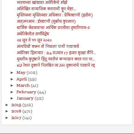
भारताच्या खांद्यावर अमेरिकेचे ओझे
अलिखित सामाजिक कराराची क्रूर चेष्टा...
मुस्लिमचा मुस्लिमवर अधिकार : प्रेषितवाणी (हदीस)
अल्अनआम : ईशवाणी (सुबोध कुरआन)
धार्मिक भेदभावाचा आर्थिक प्रगतीवर दुष्परिणाम-३
अमेरिकेतील वर्णविद्वेष
०५ जून ते ११ जून २०२०
अंत्यविधी करून तो निघाला पायी गावाकडे
अमेरिका हिंसाचार : 24 राज्यात 17 हजार सुरक्षा सैनि...
मुस्लीम कुटुंबाने हिंदू नवरीचं कन्यादान करत पार पा...
४८३ रेशन दुकाने निलंबित तर ३२२ दुकानांचे परवाने रद्द
May
(102)
►
April
(59)
►
March
(41)
►
February
(44)
►
January
(52)
►
2019
(512)
►
2018
(471)
►
2017
(141)
►