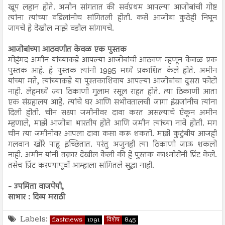
खूप लहान होते. अमीन सांगतात की सर्वप्रथम आपल्या आजोबांची गोष्ट
त्यांना त्यांच्या वडिलांनीच सांगितली होती. कसे आजोबा कुठेही निघून
जायचे हे देखील माझे वडील सांगायचे.
आजोबांच्या आठवणीत केवळ एक पुस्तक
मोहंमद अमीन यांच्याकडे आपल्या आजोबांची आठवण म्हणून केवळ एक
पुस्तक आहे. हे पुस्तक त्यांनी 1995 मध्ये प्रकाशित केले होते. अमीन
यांच्या मते, त्यांच्याकडे या पुस्तकाशिवाय आपल्या आजोबांचा दुसरा फोटो
नाही. लेहमध्ये ज्या ठिकाणी गुलाम रसूल राहत होते. त्या ठिकाणी आता
एक संग्रहालय आहे. त्यांचे घर आणि सभोवतालची जागा इंग्रजांनीच त्यांना
दिली होती. चीन सध्या जमीनीवर दावा करत असल्याचे ऐकून अमीन
म्हणाले, माझे आजोबा भारतीय होते आणि जमीन त्यांच्या नावे होती. मग
चीन त्या जमीनीवर आपला दावा कसा करू शकतो. माझे कुटुंबीय आजही
गलवान खोरे पाहू इच्छितात. परंतु अजुनही त्या ठिकाणी जाऊ शकलो
नाही. अमीन यांनी तक्रार देखील केली की हे पुस्तक काश्मीरींनी प्रिंट केले.
तसेच प्रिंट करण्यापूर्वी आम्हाला सांगितले सुद्धा नाही.
- उपमिता वाजपेयी,
साभार : दिव्य मराठी
Labels:
flashnews
1091
विशेष
845