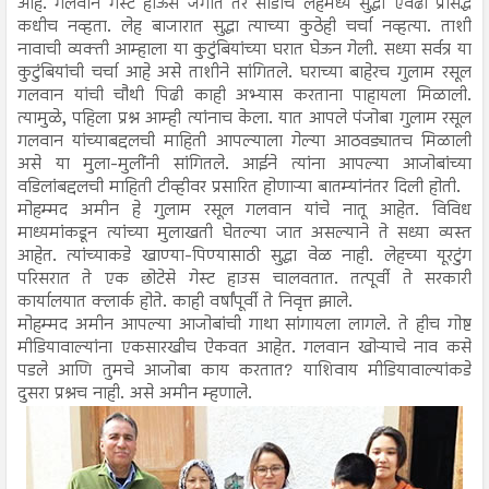
आहे. गलवान गेस्ट हाऊस जगात तर सोडाच लेहमध्ये सुद्धा एवढा प्रसिद्ध
कधीच नव्हता. लेह बाजारात सुद्धा त्याच्या कुठेही चर्चा नव्हत्या. ताशी
नावाची व्यक्ती आम्हाला या कुटुंबियांच्या घरात घेऊन गेली. सध्या सर्वत्र या
कुटुंबियांची चर्चा आहे असे ताशीने सांगितले. घराच्या बाहेरच गुलाम रसूल
गलवान यांची चौथी पिढी काही अभ्यास करताना पाहायला मिळाली.
त्यामुळे, पहिला प्रश्न आम्ही त्यांनाच केला. यात आपले पंजोबा गुलाम रसूल
गलवान यांच्याबद्दलची माहिती आपल्याला गेल्या आठवड्यातच मिळाली
असे या मुला-मुलींनी सांगितले. आईने त्यांना आपल्या आजोबांच्या
वडिलांबद्दलची माहिती टीव्हीवर प्रसारित होणाऱ्या बातम्यांनंतर दिली होती.
मोहम्मद अमीन हे गुलाम रसूल गलवान यांचे नातू आहेत. विविध
माध्यमांकडून त्यांच्या मुलाखती घेतल्या जात असल्याने ते सध्या व्यस्त
आहेत. त्यांच्याकडे खाण्या-पिण्यासाठी सुद्धा वेळ नाही. लेहच्या यूरटुंग
परिसरात ते एक छोटेसे गेस्ट हाउस चालवतात. तत्पूर्वी ते सरकारी
कार्यालयात क्लार्क होते. काही वर्षांपूर्वी ते निवृत्त झाले.
मोहम्मद अमीन आपल्या आजोबांची गाथा सांगायला लागले. ते हीच गोष्ट
मीडियावाल्यांना एकसारखीच ऐकवत आहेत. गलवान खोऱ्याचे नाव कसे
पडले आणि तुमचे आजोबा काय करतात? याशिवाय मीडियावाल्यांकडे
दुसरा प्रश्नच नाही. असे अमीन म्हणाले.