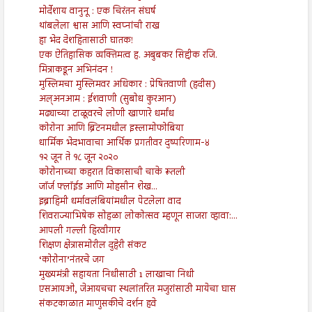
मोर्देशाय वानुनू : एक चिरंतन संघर्ष
थांबलेला श्वास आणि स्वप्नांची राख
हा भेद देशहितासाठी घातक!
एक ऐतिहासिक व्यक्तिमत्व ह. अबुबकर सिद्दीक रजि.
मित्राकडून अभिनंदन !
मुस्लिमचा मुस्लिमवर अधिकार : प्रेषितवाणी (हदीस)
अल्अनआम : ईशवाणी (सुबोध कुरआन)
मढ्याच्या टाळूवरचे लोणी खाणारे धर्मांध
कोरोना आणि ब्रिटनमधील इस्लामोफोबिया
धार्मिक भेदभावाचा आर्थिक प्रगतीवर दुष्परिणाम-४
१२ जून ते १८ जून २०२०
कोरोनाच्या कहरात विकासाची चाके रूतली
जॉर्ज फ्लॉईड आणि मोहसीन शेख...
इब्राहिमी धर्मावलंबियांमधील पेटलेला वाद
शिवराज्याभिषेक सोहळा लोकोत्सव म्हणून साजरा व्हावा:...
आपली गल्ली हिरवीगार
शिक्षण क्षेत्रासमोरील दुहेरी संकट
‘कोरोना’नंतरचे जग
मुख्यमंत्री सहायता निधीसाठी 1 लाखाचा निधी
एसआयओ, जेआयचचा स्थलांतरित मजुरांसाठी मायेचा घास
संकटकाळात माणुसकीचे दर्शन हवे