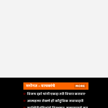
मनोगत – वाचकांचे
MORE
विजय दर्डा यांनी एकदा तरी विचार करावा?
आत्महत्या रोखणे ही कौटुंबिक जबाबदारी