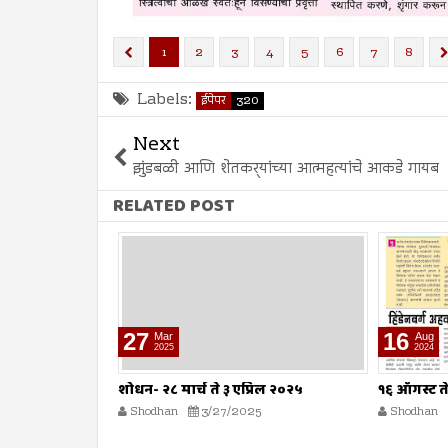
1
2
3
4
5
6
7
8
Labels:
ईपेपर
320
Next
झुंडबळी आणि शेतकर्‍यांच्या आत्महत्यांचे आकडे गायब
RELATED POST
16
09
Aug
Aug
2024
2024
रिल २०२५
१६ ऑगस्ट ते २२ ऑगस्ट २०२४
०९ ऑगस्ट त
5
Shodhan
8/16/2024
Shodhan