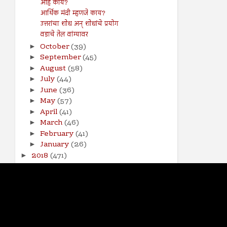
आहे काय?
आर्थिक मंदी म्हणजे काय?
उत्तरांचा शोध अन् शोधांचे प्रयोग
वडाचे तेल वांग्यावर
October
(39)
►
September
(45)
►
August
(58)
►
July
(44)
►
June
(36)
►
May
(57)
►
April
(41)
►
March
(46)
►
February
(41)
►
January
(26)
►
2018
(471)
►
2017
(141)
►