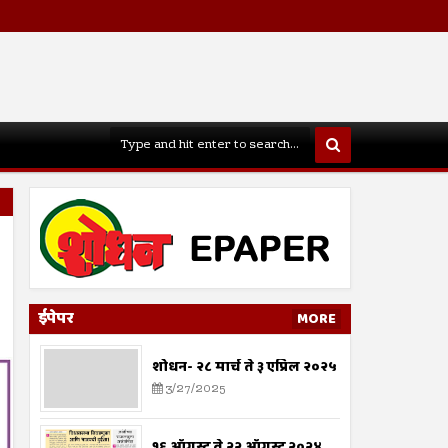
ईपेपर
MORE
शोधन- २८ मार्च ते ३ एप्रिल २०२५
3/27/2025
१६ ऑगस्ट ते २२ ऑगस्ट २०२४