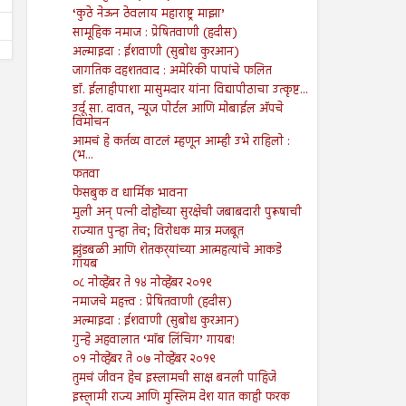
‘कुठे नेऊन ठेवलाय महाराष्ट्र माझा’
सामूहिक नमाज : प्रेषितवाणी (हदीस)
अल्माइदा : ईशवाणी (सुबोध कुरआन)
जागतिक दहशतवाद : अमेरिकी पापांचे फलित
डॉ. ईलाहीपाशा मासुमदार यांना विद्यापीठाचा उत्कृष्ट...
उर्दू सा. दावत, न्यूज पोर्टल आणि मोबाईल अ‍ॅपचे
विमोचन
आमचं हे कर्तव्य वाटलं म्हणून आम्ही उभे राहिलो :
(भ...
फतवा
फेसबुक व धार्मिक भावना
मुली अन् पत्नी दोहोंच्या सुरक्षेची जबाबदारी पुरूषाची
राज्यात पुन्हा तेच; विरोधक मात्र मजबूत
झुंडबळी आणि शेतकर्‍यांच्या आत्महत्यांचे आकडे
गायब
०८ नोव्हेंबर ते १४ नोव्हेंबर २०१९
नमाजचे महत्त्व : प्रेषितवाणी (हदीस)
अल्माइदा : ईशवाणी (सुबोध कुरआन)
गुन्हे अहवालात ‘मॉब लिंचिग’ गायब!
०१ नोव्हेंबर ते ०७ नोव्हेंबर २०१९
तुमचं जीवन हेच इस्लामची साक्ष बनली पाहिजे
इस्लामी राज्य आणि मुस्लिम देश यात काही फरक