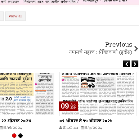
view all
Previous
नमाजचे महत्त्व : प्रेषितवाणी (हदीस)
02
Aug
2024
े १५ ऑगस्ट २०२४
०२ ऑगस्ट ते ०८ ऑगस्ट २०२४
8/9/2024
Shodhan
8/2/2024