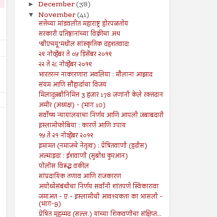
December
(38)
►
November
(41)
▼
सत्तेच्या मांडवलीत महाराष्ट्र होरपळतोय
सरकारी प्रतिष्ठानांच्या विक्रीचा अथ
‘बीएचयू’मधील सांस्कृतिक दहशतवाद!
२९ नोव्हेंबर ते ०५ डिसेंबर २०१९
२२ ते २८ नोव्हेंबर २०१९
भारतरत्न नाकारणारा अवलिया : मौलाना आझाद
संयम आणि सौहार्दाचा विजय
मिलादुन्नबीनिमित्त 3 हजार 178 जणांनी केले रक्तदान
अमीर (अध्यक्ष) - (भाग 10)
सर्वोच्च न्यायालयाचा निर्णय आणि आपली जबाबदारी
इस्लामोफोबिया : कारणे आणि उपाय
१५ ते २१ नोव्हेंबर २०१९
इमामत (नमाजचे नेतृत्व) : प्रेषितवाणी (हदीस)
अल्माइदा : ईशवाणी (सुबोध कुरआन)
26
19
Jul
Jul
पोलीस विरूद्ध वकील
2024
2024
सांप्रदायिक तणाव आणि राजकारण
अयोध्येसंबंधीचा निर्णय सर्वांनी शांतपणे स्विकारावा
२६ जुलै ते ०१ ऑगस्ट २०२४
१९ जुलै ते २५ जुलै २०२४
जमाअत - ए - इस्लामीची आवश्यकता का भासली -
Shodhan
7/26/2024
Shodhan
7/19/2024
(भाग-9)
प्रेषित मुहम्मद (सल्ल.) यांच्या शिकवणीचा संक्षिप्त...