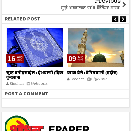
Previous
गुन्हे अहवालात ‘मॉब लिंचिग’ गायब!
RELATED POST
16
09
Aug
Aug
2024
2024
तो
सूरह बनीइस्राईल : ईशवाणी (दिव्य
व्याज घेणे : प्रेषितवाणी (हदीस)
म
कुरआन)
प
Shodhan
8/9/2024
Shodhan
8/16/2024
POST A COMMENT