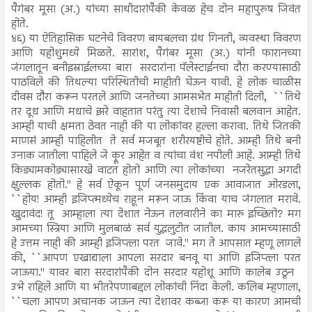
पैगंबर मूसा (अ.) यांच्या साथीदारांपैकी केवळ हेच दोन महापुरुष जिवंत
होते.
४६) या ऐतिहासिक घटनेचे विवरण बायबलचा ग्रंथ गिनती, व्यवस्था विवरण
आणि यहोशुमध्ये मिळते. सारांश, पैगंबर मूसा (अ.) यांनी फारानच्या
जंगलातून बनीइस्राईलच्या बारा सरदारांना पॅलेस्टाईनचा दौरा करण्यासाठी
पाठविले की तिथल्या परिस्थितीची माहीती घेऊन यावी. हे लोक चाळीस
दीवस दौरा करून परतले आणि जनतेच्या आमसभेत माहीती दिली, ``तिथे
तर दूध आणि मधाचे झरे वाहतात परंतु त्या देशाचे निवासी बलवान आहेत.
आम्ही याची क्षमता ठेवत नाही की या लोकांवर हल्ला करावा. तिथे जितकी
माणसं आम्ही पाहिलीत ते सर्व मजबूत शरीरयष्टीचे होते. आम्ही तिथे बनी
उनाक जातीला पाहिले जे क्रूर आहेत व त्यांचा वंश नपीली आहे. आम्ही तिथे
किड्यामकोड्यासारखे वाटत होतो आणि त्या लोकांच्या नजरेतसुद्धा अगदी
क्षुल्लक होतो.'' हे सर्व ऐकून पूर्ण जनसमुदाय एक आवाजात ओरडला,
``होय! आम्ही इजिप्त्मध्येच राहून मरून जाऊ किंवा याच जंगलात मरावे.
खुदावंद! तू आम्हाला त्या देशात नेऊन तलवारीने का मारु इच्छितो? मग
आमच्या स्त्रिया आणि मुलबाळं सर्व युद्धलुटीत जातील. काय आमच्यासाठी
हे उत्तम नाही की आम्ही इजिप्त्ला परत जावे.'' मग ते आपसात म्हणू लागले
की, ``आपण एखाद्याला आपला सरदार बनवू या आणि इजिप्त्ला परत
जाऊया.'' यावर बारा सरदारांपैकी दोन सरदार यहोशू आणि कालेब उठून
उभे राहिले आणि या भीतरेपणाबद्दल लोकांची निंदा केली. कलिब म्हणाला,
``चला आपण अचानक जाऊन त्या देशावर कब्जा करू या कारण आमची