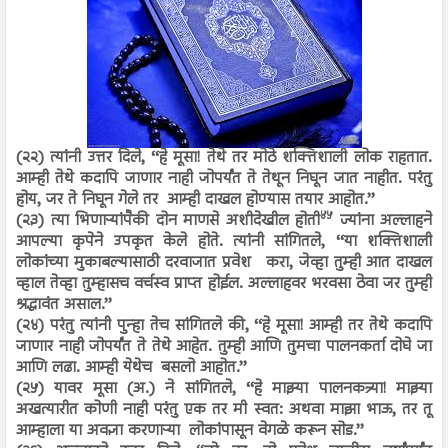
(२२) त्यांनी उत्तर दिले, ‘‘हे मूसा! तेथे तर मोठे शक्तिशाली लोक राहतात.
आम्ही तेथे कदापि जाणार नाही जोपर्यंत ते तेथून निघून जात नाहीत. परंतु
होय, जर ते निघून गेले तर आम्ही दाखल होण्यास तयार आहोत.’’
४५
(२३) त्या भिणाऱ्यांपैकी दोन माणसे अशीदेखील होती
ज्यांना अल्लाहने
आपल्या कृपेने उपकृत केले होते. त्यांनी सांगितले, ‘‘या शक्तिशाली
लोकांच्या मुकाबल्यासाठी दरवाजात प्रवेश करा, जेव्हा तुम्ही आत दाखल
व्हाल तेव्हा तुम्हासच वर्चस्व प्राप्त होईल. अल्लाहवर भरवसा ठेवा जर तुम्ही
श्रद्धावंत असाल.’’
(२४) परंतु त्यांनी पुन्हा तेच सांगितले की, ‘‘हे मूसा! आम्ही तर तेथे कदापि
जाणार नाही जोपर्यंत ते तेथे आहेत. तुम्ही आणि तुमचा पालनकर्ता दोघे जा
आणि लढा. आम्ही येथेच बसलो आहोत.’’
(२५) यावर मूसा (अ.) ने सांगितले, ‘‘हे माझ्या पालनकत्र्या! माझ्या
अखत्यारीत कोणी नाही परंतु एक तर मी स्वत: अथवा माझा भाऊ, तर तू
आम्हाला या अवज्ञा करणाऱ्या लोकांपासून वेगळे करून सोड.’’