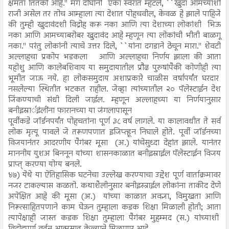
क्षमता तितकी आहे.'' मग दोघांनी एका स्वरात म्हटले, ``खुदा आमच्याशी
राजी असेल तर तोच आम्हाला त्या देशात पोहचवील, केवळ हे झाले पाहिजे
की तुम्ही खुदावंदशी विद्रोह करू नका आणि त्या देशाच्या लोकांशी भिऊ
नका आणि आमच्याबरोबर खुदावंद आहे म्हणून त्या लोकांची भीती बाळगू
नका.'' परंतु लोकांनी त्याचे उत्तर दिले, ``यांना दगडाने ठेचून मारा.'' शेवटी
अल्लाहचा प्रकोप भडकला आणि अल्लाहचा निर्णय झाला की आता
यहोशु आणि कालेबशिवाय या समुदायातील प्रौढ पुरुषांपैकी कोणीही त्या
भूमीत जाऊ नये. हा लोकसमुदाय अशाप्रकारे चाळीस वर्षापर्यंत घरदार
नसलेल्या स्थितीत भटकत राहील. जेव्हा त्यांच्यातील २० पॅलेस्टाईन देश
जिंकण्याची संधी दिली जाईल. म्हणून अल्लाहच्या या निर्णयानुसार
बनीइस्रार्इंलींना फारानच्या या जंगलापासून
पूर्वीकडे जॉर्डनपर्यंत पोहचतांना पूर्ण ३८ वर्ष लागले. या कालावधीत ते सर्व
लोक मृत्यू पावले जे तरूणपणात इजिप्त्हून निघाले होते. पूर्वी जॉर्डनच्या
विजयानंतर आदरणीय पैगंबर मूसा (अ.) यांचेसुध्दा देहांत झाले. यानंतर
माननीय युशअ बिननून यांच्या शासनकाळात बनीइस्राईल पॅलेस्टाईन विजय
प्राप्त् करण्या योग्य बनले.
४७) येथे या ऐतिहासिक घटनेचा उल्लेख करण्याचा उद्देश पूर्ण वार्ताक्रमावर
नजर टाकल्यास कळतो. कथाशैलीनुसार बनीइस्त्राईल लोकांना ताकीद देणे
अपेक्षित आहे की मूसा (अ.) यांच्या काळात अवज्ञा, विमुखता आणि
निरूत्साहितपणाने काम घेऊन तुम्हाला कडक शिक्षा मिळाली होती; आता
त्यापेक्षाही जास्त कडक शिक्षा तुम्हाला पैगंबर मुहम्मद (स.) यांच्याशी