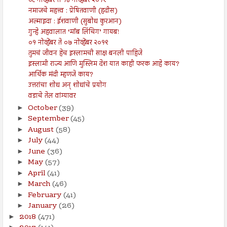
०८ नोव्हेंबर ते १४ नोव्हेंबर २०१९
नमाजचे महत्त्व : प्रेषितवाणी (हदीस)
अल्माइदा : ईशवाणी (सुबोध कुरआन)
गुन्हे अहवालात ‘मॉब लिंचिग’ गायब!
०१ नोव्हेंबर ते ०७ नोव्हेंबर २०१९
तुमचं जीवन हेच इस्लामची साक्ष बनली पाहिजे
इस्लामी राज्य आणि मुस्लिम देश यात काही फरक आहे काय?
आर्थिक मंदी म्हणजे काय?
उत्तरांचा शोध अन् शोधांचे प्रयोग
वडाचे तेल वांग्यावर
October
(39)
►
September
(45)
►
August
(58)
►
July
(44)
►
June
(36)
►
May
(57)
►
April
(41)
►
March
(46)
►
February
(41)
►
January
(26)
►
2018
(471)
►