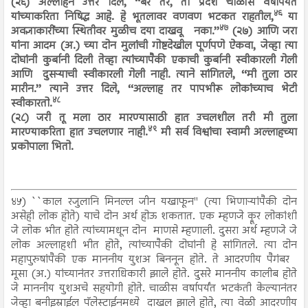
(२६) अल्लाहने उत्तर दिले, ‘‘बरे तर, तो प्रदेश चाळीस वर्षांपर्यंत
४६
यांच्याकरिता निषिद्ध आहे. हे भूतलावर वणवण भटकत राहतील,
या
४७
अवज्ञाकारींच्या स्थितीवर मुळीच दया दाखवू नका.’’
(२७) आणि जरा
यांना आदम (अ.) च्या दोन मुलांची गोष्टदेखील पूर्णपणे ऐकवा, जेव्हा त्या
दोघांनी कुर्बानी दिली तेव्हा त्यांच्यापैकी एकाची कुर्बानी स्वीकारली गेली
आणि दुसऱ्याची स्वीकारली गेली नाही. त्याने सांगितले, ‘‘मी तुला ठार
मारीन.’’ त्याने उत्तर दिले, ‘‘अल्लाह तर पापभीरू लोकांच्याच भेटी
४८
स्वीकारतो.
(२८) जरी तू मला ठार मारण्यासाठी हात उचलशील तरी मी तुला
४९
मारण्याकरिता हात उचलणार नाही.
मी सर्व विश्वांचा स्वामी अल्लाहच्या
प्रकोपाला भितो.
४५) ``काल रजुलानि मिनल्ल जीन यखाफून'' (त्या भिणाऱ्यांपैकी दोन
असेही लोक होते) याचे दोन अर्थ होऊ शकतात. एक म्हणजे क्रूर लोकांशी
जे लोक भीत होते त्यांच्यामधून दोन माणसे म्हणाली. दुसरा अर्थ म्हणजे जे
लोक अल्लाहशी भीत होते, त्यांच्यापैकी दोघांनी हे सांगितले. त्या दोन
महापुरुषांपैकी एक माननीय युशअ बिननून होते. ते आदरणीय पैगंबर
मूसा (अ.) यांच्यानंतर उत्तराधिकारी झाले होते. दुसरे माननीय कालीब होते
जे माननीय युशअचे सहयोगी होते. चाळीस वर्षापर्यंत भटकंती केल्यानंतर
जेव्हा बनीइस्राईल पॅलेस्टाईनमध्ये दाखल झाले होते, त्या वेळी आदरणीय