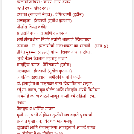
इस्लामोफोबिया : कारणे आणि उपाय
१५ ते २१ नोव्हेंबर २०१९
इमामत (नमाजचे नेतृत्व) : प्रेषितवाणी (हदीस)
अल्माइदा : ईशवाणी (सुबोध कुरआन)
पोलीस विरूद्ध वकील
सांप्रदायिक तणाव आणि राजकारण
अयोध्येसंबंधीचा निर्णय सर्वांनी शांतपणे स्विकारावा
जमाअत - ए - इस्लामीची आवश्यकता का भासली - (भाग-9)
प्रेषित मुहम्मद (सल्ल.) यांच्या शिकवणीचा संक्षिप्त...
‘कुठे नेऊन ठेवलाय महाराष्ट्र माझा’
सामूहिक नमाज : प्रेषितवाणी (हदीस)
अल्माइदा : ईशवाणी (सुबोध कुरआन)
जागतिक दहशतवाद : अमेरिकी पापांचे फलित
डॉ. ईलाहीपाशा मासुमदार यांना विद्यापीठाचा उत्कृष्ट...
उर्दू सा. दावत, न्यूज पोर्टल आणि मोबाईल अ‍ॅपचे विमोचन
आमचं हे कर्तव्य वाटलं म्हणून आम्ही उभे राहिलो : (भ...
फतवा
फेसबुक व धार्मिक भावना
मुली अन् पत्नी दोहोंच्या सुरक्षेची जबाबदारी पुरूषाची
राज्यात पुन्हा तेच; विरोधक मात्र मजबूत
झुंडबळी आणि शेतकर्‍यांच्या आत्महत्यांचे आकडे गायब