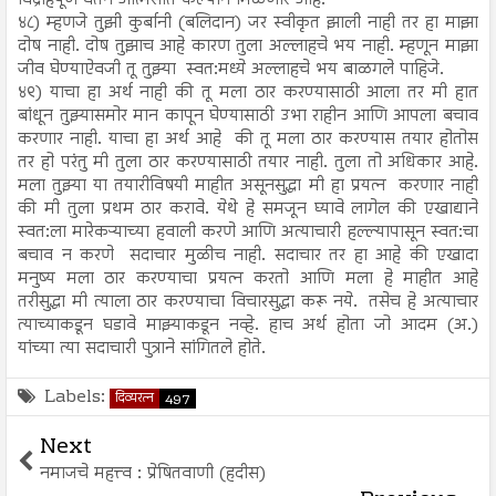
विद्रोहपूर्ण वर्तन आत्मसात केल्याने मिळणार आहे.
४८) म्हणजे तुझी कुर्बानी (बलिदान) जर स्वीकृत झाली नाही तर हा माझा
दोष नाही. दोष तुझाच आहे कारण तुला अल्लाहचे भय नाही. म्हणून माझा
जीव घेण्याऐवजी तू तुझ्या स्वत:मध्ये अल्लाहचे भय बाळगले पाहिजे.
४९) याचा हा अर्थ नाही की तू मला ठार करण्यासाठी आला तर मी हात
बांधून तुझ्यासमोर मान कापून घेण्यासाठी उभा राहीन आणि आपला बचाव
करणार नाही. याचा हा अर्थ आहे की तू मला ठार करण्यास तयार होतोस
तर हो परंतु मी तुला ठार करण्यासाठी तयार नाही. तुला तो अधिकार आहे.
मला तुझ्या या तयारीविषयी माहीत असूनसुद्धा मी हा प्रयत्न करणार नाही
की मी तुला प्रथम ठार करावे. येथे हे समजून घ्यावे लागेल की एखाद्याने
स्वत:ला मारेकऱ्याच्या हवाली करणे आणि अत्याचारी हल्ल्यापासून स्वत:चा
बचाव न करणे सदाचार मुळीच नाही. सदाचार तर हा आहे की एखादा
मनुष्य मला ठार करण्याचा प्रयत्न करतो आणि मला हे माहीत आहे
तरीसुद्धा मी त्याला ठार करण्याचा विचारसुद्धा करू नये. तसेच हे अत्याचार
त्याच्याकडून घडावे माझ्याकडून नव्हे. हाच अर्थ होता जो आदम (अ.)
यांच्या त्या सदाचारी पुत्राने सांगितले होते.
Labels:
दिव्यरत्न
497
Next
नमाजचे महत्त्व : प्रेषितवाणी (हदीस)