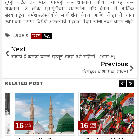
तुम्ही वाटेल तसे याला मान्यही करू शकतात आणि अमान्यही करू
शकतात. जे लोक गुंतागुंतीच्या समस्यांना तोंड देतात, ते धार्मिक
संस्थांकडून धर्मशास्त्रांसबंधीचे मार्गदर्शन घेतात आणि जेव्हा ते यांना
स्वभावतः परस्पर विरोधी असल्याचे पाहतात तेव्हा त्यांना नवल वाटत नाही.
Labels:
विशेष
845
Next
आमचं हे कर्तव्य वाटलं म्हणून आम्ही उभे राहिलो : (भाग-8)
Previous
फेसबुक व धार्मिक भावना
RELATED POST
16
16
Aug
Aug
2024
2024