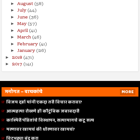
August
(58)
►
July
(44)
►
June
(36)
►
May
(57)
►
April
(41)
►
March
(46)
►
February
(41)
►
January
(26)
►
2018
(471)
►
2017
(141)
►
मनोगत – वाचकांचे
MORE
विजय दर्डा यांनी एकदा तरी विचार करावा?
आत्महत्या रोखणे ही कौटुंबिक जबाबदारी
काश्मिरी पंडितांचे विस्थापन, सत्यामागचे कटू सत्य
मरणावर रडायचं की धोरणावर रडायचं?
विटभट्ट्या बंद करा