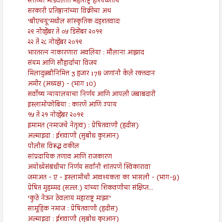
सत्तेच्या मांडवलीत महाराष्ट्र होरपळतोय
सरकारी प्रतिष्ठानांच्या विक्रीचा अथ
‘बीएचयू’मधील सांस्कृतिक दहशतवाद!
२९ नोव्हेंबर ते ०५ डिसेंबर २०१९
२२ ते २८ नोव्हेंबर २०१९
भारतरत्न नाकारणारा अवलिया : मौलाना आझाद
संयम आणि सौहार्दाचा विजय
मिलादुन्नबीनिमित्त 3 हजार 178 जणांनी केले रक्तदान
अमीर (अध्यक्ष) - (भाग 10)
सर्वोच्च न्यायालयाचा निर्णय आणि आपली जबाबदारी
इस्लामोफोबिया : कारणे आणि उपाय
१५ ते २१ नोव्हेंबर २०१९
इमामत (नमाजचे नेतृत्व) : प्रेषितवाणी (हदीस)
अल्माइदा : ईशवाणी (सुबोध कुरआन)
पोलीस विरूद्ध वकील
सांप्रदायिक तणाव आणि राजकारण
अयोध्येसंबंधीचा निर्णय सर्वांनी शांतपणे स्विकारावा
जमाअत - ए - इस्लामीची आवश्यकता का भासली - (भाग-9)
प्रेषित मुहम्मद (सल्ल.) यांच्या शिकवणीचा संक्षिप्त...
‘कुठे नेऊन ठेवलाय महाराष्ट्र माझा’
सामूहिक नमाज : प्रेषितवाणी (हदीस)
अल्माइदा : ईशवाणी (सुबोध कुरआन)