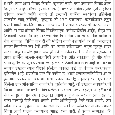
तथापि त्यात असा विवाद निर्माण व्हायला नको, ज्या प्रकारचा विवाद आज
दिसून येत आहे. मीडिया (प्रसारमाध्यमे) विलक्षण आणि मुर्खतापूर्ण गोष्टींच्या
शोधात असतो आणि याद्वारे तो इस्लामी धार्मिक संस्थांच्या प्रतिमेला
गालबोट लावू इच्छितो, म्हणूनच तो अशा प्रकारच्या दस्तावेजांवर तुटून
पडतो आणि त्यासंबंधी आरडा ओरड करतो. देशात सहस्त्रावधी मदरसे आहेत
आणि या मदरशांमध्ये विवाद मिटविणार्‍या कमेट्यादेखील आहेत, तेव्हा त्या
ठिकाणी एखाद्या विशिष्ट खटल्या संदर्भात अनेक प्रकारचे धार्मिक दृष्टीकोन
येऊ शकतात. विचित्र बाब ही की मीडिया काही फतव्यांनी उराशी कवटाळून
त्याला निर्णायक रूप देतो आणि मग त्याला रूढिवादाचा नमूना म्हणून सादर
करतो. याहून क्लेशदायक बाब ही की लोकांच्या मते अधिकांश मुसलमान
अशा धार्मिक सल्ला-मसलतींशी अत्याधिक ओढ राखतात. ही गोष्ट योग्य
पार्श्‍वभूमीत समजून घेण्याकरिता हे लक्षात ठेवणे आवश्यक आहे की फतवा
म्हणजे एखाद्या न्यायाधीशाने दिलेला निकाल नव्हे. हा केवळ धर्मशास्त्रीय
दृष्टिकोन आहे. इंग्रजीचा एक विश्‍वकोष ’ए शॉर्टर इन्सायक्लोपीडिया ऑफ
इस्लाम’ फतव्याची व्याख्या अशा प्रकार करतो;(अनुवाद) ”हा मुफ्तीद्वारे
दिलेला एक औपचारिक कायदेशीर दृष्टीकोन आहे, जो एखाद्या न्यायाधीशाने
किंवा एखाद्या व्यक्तीने विचारलेल्या प्रश्‍नाचे उत्तर म्हणून आहे.”फतवे
केवळ दृष्टीकोनाचे स्थान राखतात आणि हे कुणावर बंधनकारक नसतात.
यांना मान्यही केले जाऊ शकते आणि अस्विकृतही केले जाऊ शकते. ज्या
लोकांकडे या दृष्टिकोनाची विचारणा केली जाते. तेदेखील फतवा मानण्यावर
किंवा त्याचे पालन करण्यावर आग्रह धरत नाही. ते स्वतः म्हणतात की