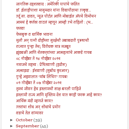
जागतिक दहशतवाद : अमेरिकी पापांचे फलित
डॉ. ईलाहीपाशा मासुमदार यांना विद्यापीठाचा उत्कृष्ट...
उर्दू सा. दावत, न्यूज पोर्टल आणि मोबाईल अ‍ॅपचे विमोचन
आमचं हे कर्तव्य वाटलं म्हणून आम्ही उभे राहिलो : (भ...
फतवा
फेसबुक व धार्मिक भावना
मुली अन् पत्नी दोहोंच्या सुरक्षेची जबाबदारी पुरूषाची
राज्यात पुन्हा तेच; विरोधक मात्र मजबूत
झुंडबळी आणि शेतकर्‍यांच्या आत्महत्यांचे आकडे गायब
०८ नोव्हेंबर ते १४ नोव्हेंबर २०१९
नमाजचे महत्त्व : प्रेषितवाणी (हदीस)
अल्माइदा : ईशवाणी (सुबोध कुरआन)
गुन्हे अहवालात ‘मॉब लिंचिग’ गायब!
०१ नोव्हेंबर ते ०७ नोव्हेंबर २०१९
तुमचं जीवन हेच इस्लामची साक्ष बनली पाहिजे
इस्लामी राज्य आणि मुस्लिम देश यात काही फरक आहे काय?
आर्थिक मंदी म्हणजे काय?
उत्तरांचा शोध अन् शोधांचे प्रयोग
वडाचे तेल वांग्यावर
October
(39)
►
September
(45)
►