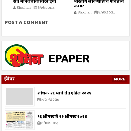
सर्व मानवजातीसाठी दया
भारतीय लोकशाहीचे भवितव्य
श
काय?
Shodhan
8/16/2024
Shodhan
8/16/2024
POST A COMMENT
ईपेपर
MORE
शोधन- २८ मार्च ते ३ एप्रिल २०२५
3/27/2025
१६ ऑगस्ट ते २२ ऑगस्ट २०२४
8/16/2024