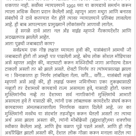
शकणार नाही. सर्वोच्च न्यायालयाने 1991 च्या या कायद्याचे समर्थन करून
त्याला अधिक वैधता प्रदान केलेली आहे. म्हणून आता मथुरा आणि बनारस
संबंधीचे जे दावे करण्यात येत होते त्यावर न्यायालयाने प्रतिबंध लावलेला
आहे. ही बाब आपल्याला प्रामुख्याने लोकांसमोर आणावी लागेल.
हे सगळे दावे आता नल अँड वाईड म्हणजे गैरकायदेशीर आणि
अदखलपात्र झालेले आहेत.
आता पुढची जबाबदारी काय?
सर्वप्रथम एक गोष्ट लक्षात घ्यायला हवी की, यासंबंधाने आमची जी
जबाबदारी होती ती आम्ही पार पाडलेली आहे. बरेच लोक सोशल मीडियावर
असे म्हणत आहेत की, वाटाघाटी करून मस्जिदीची जागा अगोदरच देऊन
टाकली असती तर बरे झाले असते. शेवटी निर्णय तर त्यांच्यासारखा झाला
ना ! विनाकारण हा निर्णय लांबविला गेला. वगैरे... वगैरे... यासंबंधी माझे
म्हणणे असे आहे की, ही लढाई फक्त जमिनीच्या एका तुकड्यासाठी
नव्हती तर देशामध्ये कायद्याचे राज्य असायला हवे, यासाठी होती. फक्त
मुस्लिमांनीच नव्हे तर देशाच्या सर्व नागरिकांनी मुस्लिमांचे आभारी
असायला हवे ते यासाठी की, त्यांनी एक लांबलचक कायदेशीर संघर्ष करून
कायद्याच्या अंमलबजावणीला निर्णायक वळण दिलेले आहे. जर का
मुस्लिमांनी मध्येच या संदर्भात तडजोडून करून घेतली असती तर त्याचा
अर्थ असा झाला असता की, त्यांनी मोबोक्रेसी (झुंडशाही)च्या शक्तीचा
स्वीकार केलेला आहे. आणि हेच वळण पुढे पडले असते. आणि ही गोष्ट
अधोरेखित झाली असती की, देशात लोक गोळा करून मनाला वाटेल त्या