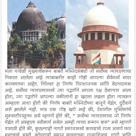
मला यावेळी मुख्यत्वेकरून बाबरी मस्जिदसंबंधी जो सर्वोच्च न्यायालयाचा
निकाल आलेला आहे त्याबाबतीत काही गोष्टी आपल्या सेवेमध्ये सादर
करावयाच्या आहेत. निश्‍चित हा निर्णय निराशाजनक आणि वेदनादायक
आहे. सर्वोच्च न्यायालयामध्ये ज्या पद्धतीने आपला पक्ष ठेवण्यात आला
होता, ज्या पद्धतीने आपल्या वकीलांनी हा खटला लढला होता त्यावरून
आम्हाला आशा होती की निर्णय बाबरी मस्जिदीच्या बाजूने येईल. दुर्दैवाने
असे झालेले नाही. मात्र एक गोष्ट खरी आहे की, देशातील मुस्लिमांचे
सुरूवातीपासूनच असे म्हणणे होते की, ” सर्वोच्च न्यायालयाचा जो निर्णय
येईल तो आम्हाला स्वीकार्य असेल आम्ही त्याचा सन्मान करू” असे म्हणणे
यासाठी होते की, कुठल्याही नागरी समाजामध्ये कायद्याचे राज्य असणे फार
महत्त्वाचे असतेे. कोणताही समाज कायद्याच्या राज्याशिवाय, शांती आणि