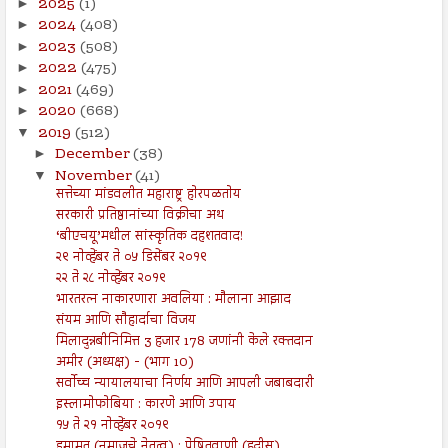
2025
(1)
►
2024
(408)
►
2023
(508)
►
2022
(475)
►
2021
(469)
►
2020
(668)
►
2019
(512)
▼
December
(38)
►
November
(41)
▼
सत्तेच्या मांडवलीत महाराष्ट्र होरपळतोय
सरकारी प्रतिष्ठानांच्या विक्रीचा अथ
‘बीएचयू’मधील सांस्कृतिक दहशतवाद!
२९ नोव्हेंबर ते ०५ डिसेंबर २०१९
२२ ते २८ नोव्हेंबर २०१९
भारतरत्न नाकारणारा अवलिया : मौलाना आझाद
संयम आणि सौहार्दाचा विजय
मिलादुन्नबीनिमित्त 3 हजार 178 जणांनी केले रक्तदान
अमीर (अध्यक्ष) - (भाग 10)
सर्वोच्च न्यायालयाचा निर्णय आणि आपली जबाबदारी
इस्लामोफोबिया : कारणे आणि उपाय
१५ ते २१ नोव्हेंबर २०१९
इमामत (नमाजचे नेतृत्व) : प्रेषितवाणी (हदीस)