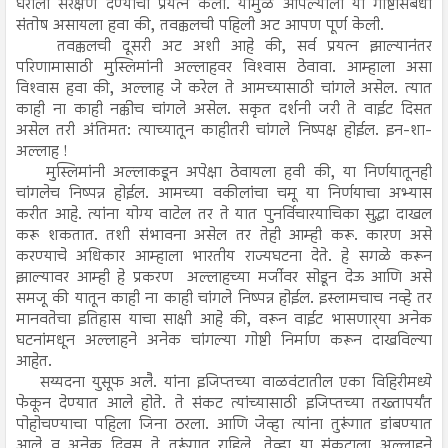
घराला संरक्षण देण्याचा प्रयत्न केला. यामुळे आपल्याला या गोष्टीसंबंधी
संतोष असायला हवा की, तवक्कलची पहिली अट आपण पूर्ण केली.
तवक्कलची दूसरी अट अशी आहे की, सर्व प्रयत्न झाल्यानंतर
परिणामासाठी मुस्लिमांनी अल्लाहवर विश्‍वास ठेवावा. आम्हाला असा
विश्‍वास हवा की, अल्लाह जे करेल ते आमच्यासाठी चांगले असेल. त्यात
काही ना काही नक्कीच चांगले असेल. सकृत दर्शनी जरी ते वाईट दिसत
असेल तरी अंतिमत: त्याच्यातून काहीतरी चांगले निष्पक्ष होईल. इन-शा-
अल्लाह !
मुस्लिमांनी अल्लाकडून अपेक्षा ठेवायला हवी की, या निर्णयातूनही
चांगलेच निष्पन्न होईल. आमच्या वकीलांचा चमू या निर्णयाचा अभ्यास
करीत आहे. त्यांना योग्य वाटेल तर ते यात पुनर्विचारयाचिका सुद्धा दाखल
करू शकतात. तशी संभावना असेल तर तेही आम्ही करू. कारण असे
करण्याचे अधिकार आम्हाला भारतीय राज्यघटना देते. हे सगळे करून
झाल्यावर आम्ही हे प्रकरण अल्लाहच्या मर्जीवर सोडून देऊ आणि असे
समजू की यातून काही ना काही चांगले निष्पन्न होईल. इस्लामचाच नव्हे तर
मानवतेचा इतिहास याचा साक्षी आहे की, वरून वाईट भासणार्‍या अनेक
घटनांमधून अल्लाहने अनेक चांगल्या गोष्टी निर्माण करून दाखविल्या
आहेत.
सय्यदना युसूफ अलै. यांना इजिप्तच्या वाळवंटातील एका विहिरीमध्ये
फेकून देण्यात आले होते. ते संकट त्यांच्यासाठी इजिप्तच्या तख्तापर्यंत
पोहोचण्याचा पहिला जिना ठरला. आणि जेव्हा त्यांना तुरूंगात डांबण्यात
आले व अनेक दिवस ते तुरूंगात राहिले, तेव्हा या संकटाला अल्लाहने