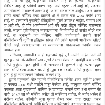
आहे, मात्र तो हिंदू संस्कृतीशी संबंधित आहे की इस्लामी संस्कृतीशी
संबंधित आहे, हे ठरविणे शक्य नाही. असे म्हटले गेले आहे की, सदरच्या
जमीनीखाली मिळालेले अवशेष हे 12 व्या शतकातील आहेत. 12 वे शतक
आणि बाबरी मस्जिद तयार झालेले 16 वे शतक यात 400 वर्षाचे अंतर
आहे. या दरम्यानचे कुठलेही ऐतिहासिक पुरावे उपलब्ध नाहीत. याचाच अर्थ
हा आहे की, ही गोष्ट अस्वीकार्य आहे की मंदीर तोडून मस्जिद बांधण्यात
आली. माझ्या दृष्टीकोनातून न्यायालयाच्या निर्णयातील ही सर्वात मोठी बाब
आहे. या मुद्यामुळे ज्या फॅसिस्ट आणि जातीयवादी शक्ती बाबरी
मस्जिदीसंबंधी चुकीचा इतिहास सांगत होते त्यांचे म्हणणे आपोआप खोडले
गेलेले आहे. न्यायालयाच्या या म्हणण्याचा आपल्याला उपयोग करून
घ्यायला हवा.
याशिवाय, आणखीन काही महत्त्वाचे मुद्दे पुढे आलेले आहेत. जसे की
1949 मध्ये मस्जिदीमध्ये ज्या मुर्त्या ठेवल्या गेल्या ती कृतीही बेकायदेशीर
आणि गुन्हेगारी कृती होती असे न्यायालयाने म्हटलेले आहे. तसेच 1992
साली मस्जिदीला उध्वस्त करणे हे सुद्धा बेकायदेशीर आणि गुन्हेगारी कृत्य
होते, हे ही न्यायालयाने स्वीकार केलेले आहे.
दुसरी महत्त्वाची गोष्ट म्हणजे ’रिलीजिअस प्लेसेस ऑफ व्हर्शिप अ‍ॅक्ट’
हा कायदा 1991 मध्ये संसदेने मंजूर केलेला आहे, त्यानुसार बाबरी मस्जिद
वगळता आता कुठल्याही धार्मिक स्थळाबद्दल नव्याने दावा उभा करता येत
नाही. 1947 ला जी मस्जिद असेल ती मस्जिदच राहील, जे मंदीर असेल ते
मंदीरच राहील. कोणीही जुना पुरावा घेऊन असा दावा दाखल करून
मस्जिदीला मंदीरामध्ये आणि मंदीराला मस्जिदमध्ये बदलण्याचा प्रयत्न करू