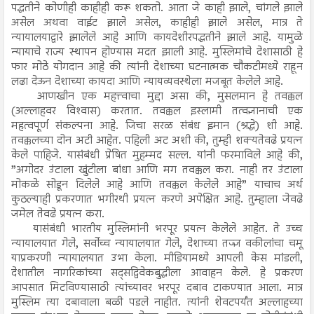
पद्धतीने कोणीही काहीही करू शकतो. आता जे काही झाले, चांगले झाले
असेल अथवा वाईट झाले असेल, काहीही झाले असेल, मात्र ते
न्यायालयाद्वारे झालेले आहे आणि कायदेशीरपद्धतीने झाले आहे. यामुळे
न्यायाचे राज्य स्थापन होण्यास मदत झाली आहे. मुस्लिमांचे देशासाठी हे
फार मोठे योगदान आहे की त्यांनी देशाच्या घटनात्मक चौकटीमध्ये राहून
लढा देऊन देशाच्या कायदा आणि न्यायव्यवस्थेला मजबूत केलेले आहे.
आणखीन एक महत्त्वाचा मुद्दा असा की, मुसलमान हे तवक्कल
(अल्लाहवर विश्‍वास) करतात. तवक्कल इस्लामी तत्वज्ञानाची एक
महत्वपूर्ण संकल्पना आहे. जिचा सरळ संबंध इमान (श्रद्धे) शी आहे.
तवक्कलच्या दोन अटी आहेत. पहिली अट अशी की, तुम्ही शक्यतेवढे प्रयत्न
केले पाहिजे. यासंबंधी प्रेषित मुहम्मद सल्ल. यांनी फरमाविले आहे की,
”अगोदर उंटाला खुंटीला बांधा आणि मग तवक्कल करा. नाही तर उंटाला
मोकळे सोडून दिलेले आहे आणि तवक्कल केलेले आहे” याचाच अर्थ
कुठल्याही प्रकरणात भगीरथी प्रयत्न करणे अपेक्षित आहे. तुम्हाला जेवढे
जमेल तेवढे प्रयत्न करा.
यासंबंधी भारतीय मुस्लिमांनी भरपूर प्रयत्न केलेले आहेत. ते उच्च
न्यायालयात गेले, सर्वोच्च न्यायालयात गेले, देशाच्या तज्ज्ञ वकीलांचा चमू
याप्रकरणी न्यायालयात उभा केला. मीडियामध्ये आपली केस मांडली,
देशातील नागरिकांच्या सद्सद्विवेकबुद्धीला आवाहन केले. हे प्रकरण
आपसात मिटविण्यासाठी त्यांच्यावर भरपूर दबाव टाकण्यात आला. मात्र
मुस्लिम त्या दबावाला बळी पडले नाहीत. त्यांनी शेवटपर्यंत अल्लाहच्या