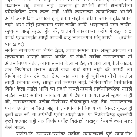
सद्भावनेने राहू शकत नाही. इस्लाम ही अशांती आणि अनागोंदीच्या
परिस्थितीला पसंत करत नाही आणि कायद्याच्या राज्याशिवाय अशांती
आणि अनागोंदीचे उच्चाटन होवू शकत नाही व शांतता स्थापन होऊ शकत
नाही. अशा गोष्टी इस्लामला पसंत नाहीत आणि आम्हालाही पसंत नाहीत.
म्हणूनच आम्ही म्हटलं होतं की, शांतपणे कायद्याच्या कक्षेमध्ये राहून साक्ष
आणि पुराव्यासहीत आम्ही आपली बाजू न्यायालयात मांडू आणि -(उर्वरित
पान 2 वर)
सर्वोच्च न्यायालय जो निर्णय देईल, त्याचा सन्मान करू. आम्ही आपल्या या
म्हणण्यावर आजही कायम आहोत. या संबंधी सर्वोच्च न्यायालयाचा जो
अंतिम निर्णय येईल, त्याचा सन्मान केला जाईल, त्यालाच लागू केले जाईल,
मात्र निर्णयाचा सन्मान करणे याचा अर्थ असा नाही की आम्ही त्या
निर्णयावर शंभर टक्के श्रद्धा ठेऊ. त्यात ज्या काही चुकीच्या गोष्टी असतील
त्याही स्वीकार करू, आम्ही तसे करणार नाही. निर्णयामधील विसंगतीचा
विरोध केला जाईल आणि त्या संबंधी आपले म्हणणे सार्वजनिकरित्या मांडले
जाईल. स्वत: सर्वोच्च न्यायालय आणि देशाचा कायदा असे म्हणत नाही
की, न्यायालयाच्या प्रत्येक निर्णयावर डोळेझाकून श्रद्धा ठेवा. न्यायालयाला
फक्त एवढेच अपेक्षित आहे की, नागरिकांनी निर्णयाच्या विरूद्ध कुठलीही
कृती करू नये. या अपेक्षेची पूर्तता आम्ही करू. या निर्णयाविरूद्ध कुठलीही
कृती करणार नाही मात्र निर्णयामधील विसंगती दाखवून देण्याचे काम जरूर
केले जाईल.
यासंदर्भात समाजमाध्यमांवर सर्वोच्च न्यायालयाचे पूर्व न्यायाधीश