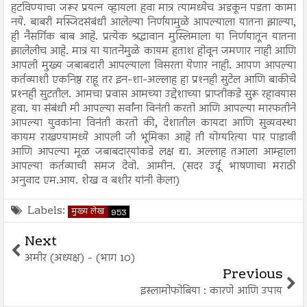
हटविण्याचा जरूर प्रयत्न व्हायला हवा मात्र त्यामध्येच अडकून पडता कामा
नये. बाबरी मस्जिदसंबंधी आलेल्या निर्णयामुळे आपल्याला यातना झाल्या,
ही नैसर्गिक बाब आहे. प्रत्येक श्रद्धावान मुस्लिमाला या निर्णयातून यातना
झालेलीच आहे. मात्र या यातनेमुळे कायम हताश होवून जमणार नाही आणि
आपली मुख्य जबाबदारी आपल्याला विसरता येणार नाही. आपण आपल्या
कर्तव्याशी एकनिष्ठ राहू तर इन-शा-अल्लाह हा प्रश्‍नही सुटेल आणि बाकीचे
प्रश्‍नही सुटतील. आमचा प्रवास आमच्या उद्देशाच्या प्राप्तीकडे सुरू रहावयास
हवा. या संबंधी मी आपल्या सर्वांना विनंती करतो आणि आपल्या मारफतीने
आपल्या युवकांना विनंती करतो की, देशातील कायदा आणि सुव्यवस्था
कायम राखण्यामध्ये आपली जी भूमिका आहे ती योग्यरित्या पार पाडावी
आणि आपल्या मूळ जबाबदार्‍यांकडे लक्ष द्या. अल्लाह तआला आम्हाला
आपल्या कर्तव्याची समज देवो. आमीन. (सदर उर्दू भाषणाचा मराठी
अनुवाद एम.आय. शेख व बशीर यांनी केला)
Labels:
मुख्य लेख
953
Next
अमीर (अध्यक्ष) - (भाग 10)
Previous
इस्लामोफोबिया : कारणे आणि उपाय