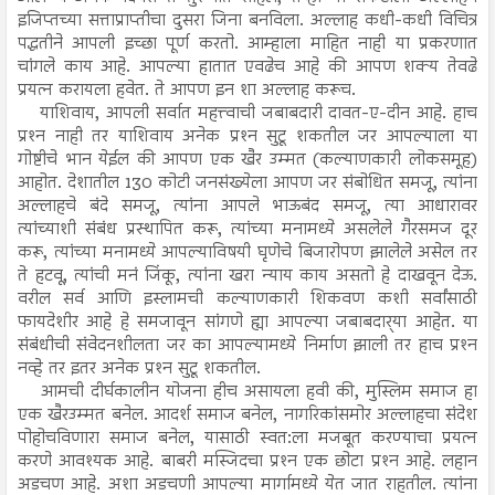
इजिप्तच्या सत्ताप्राप्तीचा दुसरा जिना बनविला. अल्लाह कधी-कधी विचित्र
पद्धतीने आपली इच्छा पूर्ण करतो. आम्हाला माहित नाही या प्रकरणात
चांगले काय आहे. आपल्या हातात एवढेच आहे की आपण शक्य तेवढे
प्रयत्न करायला हवेत. ते आपण इन शा अल्लाह करूच.
याशिवाय, आपली सर्वात महत्त्वाची जबाबदारी दावत-ए-दीन आहे. हाच
प्रश्‍न नाही तर याशिवाय अनेक प्रश्‍न सुटू शकतील जर आपल्याला या
गोष्टीचे भान येईल की आपण एक खैर उम्मत (कल्याणकारी लोकसमूह)
आहोत. देशातील 130 कोटी जनसंख्येला आपण जर संबोधित समजू, त्यांना
अल्लाहचे बंदे समजू, त्यांना आपले भाऊबंद समजू, त्या आधारावर
त्यांच्याशी संबंध प्रस्थापित करू, त्यांच्या मनामध्ये असलेले गैरसमज दूर
करू, त्यांच्या मनामध्ये आपल्याविषयी घृणेचे बिजारोपण झालेले असेल तर
ते हटवू, त्यांची मनं जिंकू, त्यांना खरा न्याय काय असतो हे दाखवून देऊ.
वरील सर्व आणि इस्लामची कल्याणकारी शिकवण कशी सर्वांसाठी
फायदेशीर आहे हे समजावून सांगणे ह्या आपल्या जबाबदार्‍या आहेत. या
संबंधीची संवेदनशीलता जर का आपल्यामध्ये निर्माण झाली तर हाच प्रश्‍न
नव्हे तर इतर अनेक प्रश्‍न सुटू शकतील.
आमची दीर्घकालीन योजना हीच असायला हवी की, मुस्लिम समाज हा
एक खैरउम्मत बनेल. आदर्श समाज बनेल, नागरिकांसमोर अल्लाहचा संदेश
पोहोचविणारा समाज बनेल, यासाठी स्वत:ला मजबूत करण्याचा प्रयत्न
करणे आवश्यक आहे. बाबरी मस्जिदचा प्रश्‍न एक छोटा प्रश्‍न आहे. लहान
अडचण आहे. अशा अडचणी आपल्या मार्गामध्ये येत जात राहतील. त्यांना