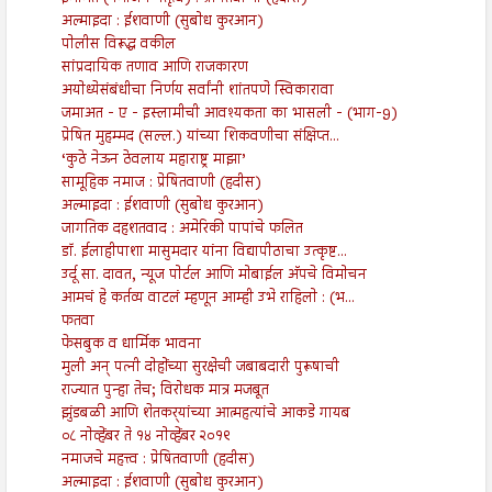
अल्माइदा : ईशवाणी (सुबोध कुरआन)
पोलीस विरूद्ध वकील
सांप्रदायिक तणाव आणि राजकारण
अयोध्येसंबंधीचा निर्णय सर्वांनी शांतपणे स्विकारावा
जमाअत - ए - इस्लामीची आवश्यकता का भासली - (भाग-9)
प्रेषित मुहम्मद (सल्ल.) यांच्या शिकवणीचा संक्षिप्त...
‘कुठे नेऊन ठेवलाय महाराष्ट्र माझा’
सामूहिक नमाज : प्रेषितवाणी (हदीस)
अल्माइदा : ईशवाणी (सुबोध कुरआन)
जागतिक दहशतवाद : अमेरिकी पापांचे फलित
डॉ. ईलाहीपाशा मासुमदार यांना विद्यापीठाचा उत्कृष्ट...
उर्दू सा. दावत, न्यूज पोर्टल आणि मोबाईल अ‍ॅपचे विमोचन
आमचं हे कर्तव्य वाटलं म्हणून आम्ही उभे राहिलो : (भ...
फतवा
फेसबुक व धार्मिक भावना
मुली अन् पत्नी दोहोंच्या सुरक्षेची जबाबदारी पुरूषाची
राज्यात पुन्हा तेच; विरोधक मात्र मजबूत
झुंडबळी आणि शेतकर्‍यांच्या आत्महत्यांचे आकडे गायब
०८ नोव्हेंबर ते १४ नोव्हेंबर २०१९
नमाजचे महत्त्व : प्रेषितवाणी (हदीस)
अल्माइदा : ईशवाणी (सुबोध कुरआन)