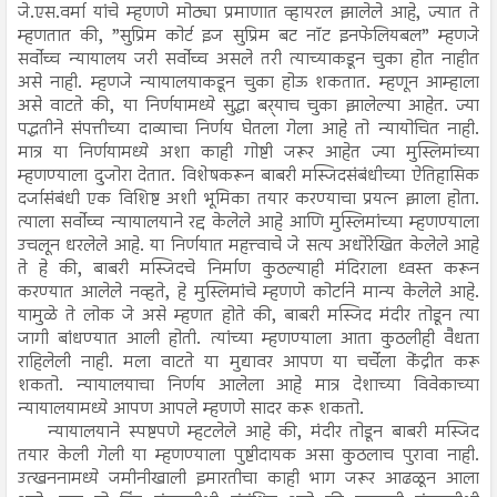
जे.एस.वर्मा यांचे म्हणणे मोठ्या प्रमाणात व्हायरल झालेले आहे, ज्यात ते
म्हणतात की, ”सुप्रिम कोर्ट इज सुप्रिम बट नॉट इनफेलियबल” म्हणजे
सर्वोच्च न्यायालय जरी सर्वोच्च असले तरी त्याच्याकडून चुका होत नाहीत
असे नाही. म्हणजे न्यायालयाकडून चुका होऊ शकतात. म्हणून आम्हाला
असे वाटते की, या निर्णयामध्ये सुद्धा बर्‍याच चुका झालेल्या आहेत. ज्या
पद्धतीने संपत्तीच्या दाव्याचा निर्णय घेतला गेला आहे तो न्यायोचित नाही.
मात्र या निर्णयामध्ये अशा काही गोष्टी जरूर आहेत ज्या मुस्लिमांच्या
म्हणण्याला दुजोरा देतात. विशेषकरून बाबरी मस्जिदसंबंधीच्या ऐतिहासिक
दर्जासंबंधी एक विशिष्ट अशी भूमिका तयार करण्याचा प्रयत्न झाला होता.
त्याला सर्वोच्च न्यायालयाने रद्द केलेले आहे आणि मुस्लिमांच्या म्हणण्याला
उचलून धरलेले आहे. या निर्णयात महत्त्वाचे जे सत्य अधोरेखित केलेले आहे
ते हे की, बाबरी मस्जिदचे निर्माण कुठल्याही मंदिराला ध्वस्त करून
करण्यात आलेले नव्हते, हे मुस्लिमांचे म्हणणे कोर्टाने मान्य केलेले आहे.
यामुळे ते लोक जे असे म्हणत होते की, बाबरी मस्जिद मंदीर तोडून त्या
जागी बांधण्यात आली होती. त्यांच्या म्हणण्याला आता कुठलीही वैधता
राहिलेली नाही. मला वाटते या मुद्यावर आपण या चर्चेला केंद्रीत करू
शकतो. न्यायालयाचा निर्णय आलेला आहे मात्र देशाच्या विवेकाच्या
न्यायालयामध्ये आपण आपले म्हणणे सादर करू शकतो.
न्यायालयाने स्पष्टपणे म्हटलेले आहे की, मंदीर तोडून बाबरी मस्जिद
तयार केली गेली या म्हणण्याला पुष्टीदायक असा कुठलाच पुरावा नाही.
उत्खननामध्ये जमीनीखाली इमारतीचा काही भाग जरूर आढळून आला