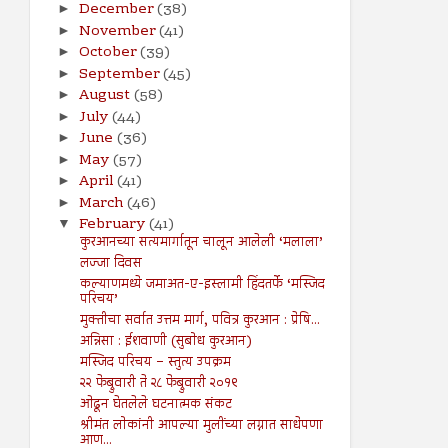
December
(38)
►
November
(41)
►
October
(39)
►
September
(45)
►
August
(58)
►
July
(44)
►
June
(36)
►
May
(57)
►
April
(41)
►
March
(46)
►
February
(41)
▼
कुरआनच्या सत्यमार्गातून चालून आलेली ‘मलाला’
लज्जा दिवस
कल्याणमध्ये जमाअत-ए-इस्लामी हिंदतर्फे ‘मस्जिद
परिचय’
मुक्तीचा सर्वात उत्तम मार्ग, पवित्र कुरआन : प्रेषि...
अन्निसा : ईशवाणी (सुबोध कुरआन)
मस्जिद परिचय – स्तुत्य उपक्रम
२२ फेब्रुवारी ते २८ फेब्रुवारी २०१९
ओढून घेतलेले घटनात्मक संकट
श्रीमंत लोकांनी आपल्या मुलींच्या लग्नात साधेपणा
आण...