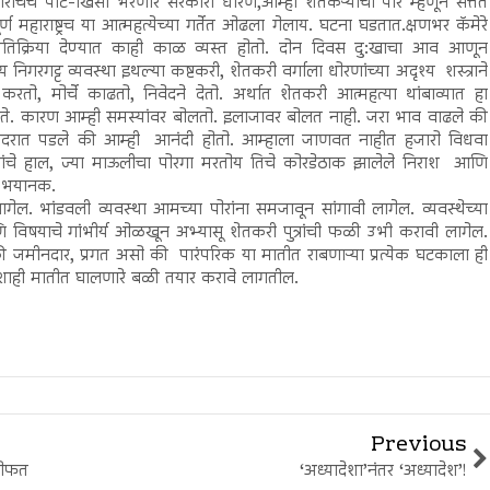
रांचेच पोट-खिसा भरणारे सरकारी धोरण,आम्ही शेतकऱ्यांची पोरं म्हणून सत्तेत
ण महाराष्ट्रच या आत्महत्येच्या गर्तेत ओढला गेलाय. घटना घडतात.क्षणभर कॅमेरे
तिक्रिया देण्यात काही काळ व्यस्त होतो. दोन दिवस दु:खाचा आव आणून
िगरगट्ट व्यवस्था इथल्या कष्टकरी, शेतकरी वर्गाला धोरणांच्या अदृश्य शस्त्राने
ो, मोर्चे काढतो, निवेदने देतो. अर्थात शेतकरी आत्महत्या थांबाव्यात हा
होत राहते. कारण आम्ही समस्यांवर बोलतो. इलाजावर बोलत नाही. जरा भाव वाढले की
 पदरात पडले की आम्ही आनंदी होतो. आम्हाला जाणवत नाहीत हजारो विधवा
त्रांचे हाल, ज्या माऊलीचा पोरगा मरतोय तिचे कोरडेठाक झालेले निराश आणि
ंच भयानक.
ल. भांडवली व्यवस्था आमच्या पोरांना समजावून सांगावी लागेल. व्यवस्थेच्या
आणि विषयाचे गांभीर्य ओळखून अभ्यासू शेतकरी पुत्रांची फळी उभी करावी लागेल.
जमीनदार, प्रगत असो की पारंपरिक या मातीत राबणाऱ्या प्रत्येक घटकाला ही
लशाही मातीत घालणारे बळी तयार करावे लागतील.
Previous
 मोफत
‘अध्यादेशा’नंतर ‘अध्यादेश’!