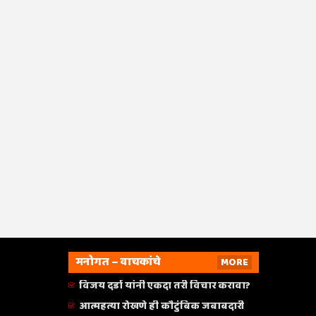
मनोगत – वाचकांचे
MORE
विजय दर्डा यांनी एकदा तरी विचार करावा?
आत्महत्या रोखणे ही कौटुंबिक जबाबदारी