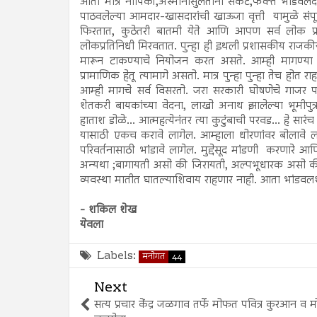
आता मात्र नापिकी,अस्मानीसुलतानी संकटे,फक्त भांडवलंदा
पाठवलेल्या आमदार-खासदारांची खाऊजा वृत्ती यामुळे संपूर्
फिरतात, कुठेतरी बातमी येते आणि आपण सर्व लोक प्र
लोकप्रतिनिधी मिरवतात. पुन्हा ही इथली प्रशासकीय राजकीय न
मारून टाकण्याचे नियोजन करत असते. आम्ही मागण्या करत
प्रामाणिक हेतू त्यामागे असतो. मात्र पुन्हा पुन्हा तेच 
आम्ही मागचे सर्व विसरतो. जरा सरकारी घोषणेचे गाजर
शेतकरी बायकांच्या वेदना, लाखो अनाथ झालेल्या भूमीपु
हाताश डोळे... आत्महत्येनंतर त्या कुटुंबाची परवड... हे सार
यासाठी एकच करावे लागेल. आम्हाला धोरणांवर बोलावे लागे
परिवर्तनासाठी भांडावे लागेल. मुद्देसूद मांडणी करणारे 
अन्यथा ;बागायती असो की जिरायती, अल्पभूधारक असो की 
व्यवस्था मातीत घातल्याशिवाय राहणार नाही. आता भांडव
- शकिल शेख
येवला
Labels:
मनोगत
44
Next
सत्य प्रचार केंद्र जळगाव तर्फे मोफत पवित्र कुरआन व