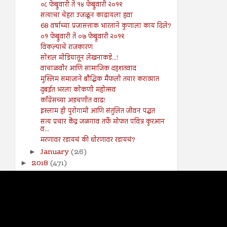
०८ फेब्रुवारी ते १४ फेब्रुवारी २०१९
सत्याचा चेहरा उजळून काढायला हवा
68 वर्षाच्या प्रजासत्ताक भारताने कुणाला काय दिले?
०१ फेब्रुवारी ते ०७ फेब्रुवारी २०१९
विकल्पाचे राजकारण
सोशल मीडियातून लेखनाकडे...!
वाचाळवीर आणि सामाजिक दहशतवाद
मुस्लिम समाजाने बौद्धिक मैफली तयार कराव्यात
दुबईत भरला कोकणी महोत्सव
काँग्रेसच्या अडचणीत वाढ!
इस्लाम ही पुरोगामी आणि संतुलित जीवन पद्धत
सत्य प्रचार केंद्र जळगाव तर्फे मोफत पवित्र कुरआन
व...
मरणावर रडायचं की धोरणावर रडायचं?
January
(26)
►
2018
(471)
►
2017
(141)
►