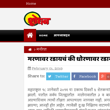
Home
HOME
आमच्याबद्दल
मनोगत
मरणावर रडायचं की धोरणावर रडा
February 01, 2019
Share to:
Twitter
Facebook
0
महाराष्ट्रात १८ जानेवारी २०१९ या एकाच दिवशी ४ शेतकऱ
झाली. यातील सर्वच जिल्ह्यातील मालेगावातील ३ व ब
आल्याशिवाय त्याची तीव्रता आपल्याला जाणवत नाही. अगदी
झाल्या; आजही होत आहेत. त्यावेळी दु:ख निश्चितच वाटायच