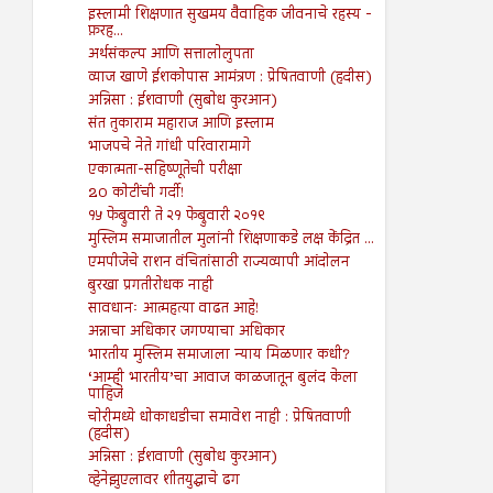
इस्लामी शिक्षणात सुखमय वैवाहिक जीवनाचे रहस्य -
फ़रह...
अर्थसंकल्प आणि सत्तालोलुपता
व्याज खाणे ईशकोपास आमंत्रण : प्रेषितवाणी (हदीस)
अन्निसा : ईशवाणी (सुबोध कुरआन)
संत तुकाराम महाराज आणि इस्लाम
भाजपचे नेते गांधी परिवारामागे
एकात्मता-सहिष्णूतेची परीक्षा
20 कोटींची गर्दी!
१५ फेब्रुवारी ते २१ फेब्रुवारी २०१९
मुस्लिम समाजातील मुलांनी शिक्षणाकडे लक्ष केंद्रित ...
एमपीजेचे राशन वंचितांसाठी राज्यव्यापी आंदोलन
बुरखा प्रगतीरोधक नाही
सावधानः आत्महत्या वाढत आहे!
अन्नाचा अधिकार जगण्याचा अधिकार
भारतीय मुस्लिम समाजाला न्याय मिळणार कधी?
‘आम्ही भारतीय’चा आवाज काळजातून बुलंद केला
पाहिजे
चोरीमध्ये धोकाधडीचा समावेश नाही : प्रेषितवाणी
(हदीस)
अन्निसा : ईशवाणी (सुबोध कुरआन)
व्हेनेझुएलावर शीतयुद्धाचे ढग