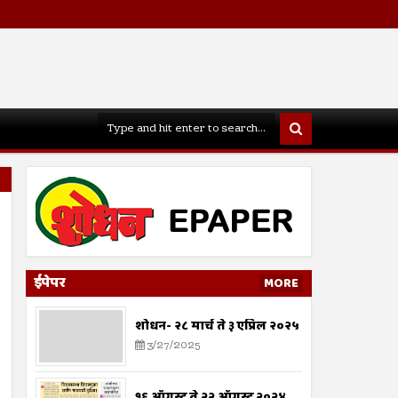
ईपेपर
MORE
शोधन- २८ मार्च ते ३ एप्रिल २०२५
3/27/2025
१६ ऑगस्ट ते २२ ऑगस्ट २०२४