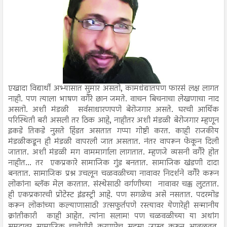
एखादा विद्यार्थी अभ्यासात सुमार असतो, कामधंद्यातपण फारसं लक्ष लागत
नाही. पण त्याला भाषण वगैरे छान जमते. वाचन बिचनाचा लेखणाचा नाद
असतो. अशी मंडळी सर्वसाधारणपणे बेरोजगार असते. घरची आर्थिक
परिस्थिती बरी असली तर ठिक आहे, नाहीतर अशी मंडळी बेरोजगार म्हणून
इकडे तिकडे नुसते हिंडत असतात गप्पा गोष्टी करत. काही राजकीय
मंडळीकडून ही मंडळी वापरली जात असतात. नंतर वापरून फेकून दिली
जातात. अशी मंडळी मग वाममार्गाला लागतात. म्हणजे व्यसनी वगैरे होत
नाहीत... तर एकप्रकारे सामाजिक गुंड बनतात. सामाजिक खंडणी दादा
बनतात. सामाजिक प्रश्न उचलून चळवळीच्या नावावर निदर्शने वगैरे करून
लोकांना ब्लॅक मेल करतात. संस्थेसाठी वर्गणीच्या नावावर चक्क लुटतात.
ही एकप्रकारची प्रोटेस्ट इंडस्ट्री आहे. पण सगळेच असे नसतात. पदरमोड
करून लोकांच्या कल्याणासाठी उत्सफुर्तपणे रस्त्यावर येणारेही सन्मानीय
क्रांतीकारी काही आहेत. त्यांना सलाम! पण चळवळीच्या या अथांग