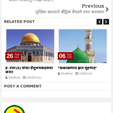
सोशल मीडियातून लेखनाकडे...!
Previous
मुस्लिम समाजाने बौद्धिक मैफली तयार कराव्यात
RELATED POST
26
06
Feb
Nov
2021
2020
ळ
ह. उमर (र.) यांचा बैतुलमकद्दसचा
“खळाळणारा झरा मुहम्मद”
ग
करार
व
Shodhan
11/6/2020
Shodhan
2/26/2021
POST A COMMENT