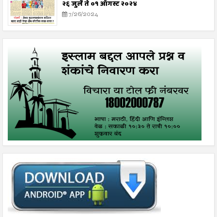
२६ जुलै ते ०१ ऑगस्ट २०२४
7/26/2024