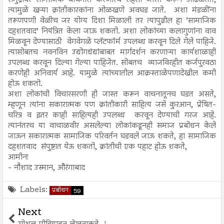
समुद्रावर सामाजिक चाचेगीरी करणारेच सहसा जास्त करून आढळतत,
त्यामुळे खऱ्या क्रांतीकारकांना ओळखणे अवघड जाते. अशा मंडळींना
तरूणपणी वेळीच जर योग्य दिशा मिळाली तर त्यापुढील हा ’सामाजिक
दहशतवाद’ नियंत्रित केला जाऊ शकतो. अशा लोकांच्या कलागुणांना वाव
मिळवून देण्यासाठी वेगवेगळे प्लॅटफॉर्म उपलब्ध करवून दिले गेले पाहिजे.
त्यासोबतच नवनविन उद्योगधंद्यांबाबत मार्गदर्शन करणाऱ्या कार्यशाळाही
उपलब्ध करवून दिल्या गेल्या पाहिजेत. सोबतच व्याजविरहीत कर्जपुरवठा
करणेही अनिवार्य आहे. यामुळे त्यांच्यातील आक्रस्ताळेपणादेखील कमी
होऊ शकतो.
अशा लोकांची विचारसरणी ही जास्त करून वाचनातूनच घडत असते,
म्हणून त्यांना सकारात्मक पण क्रांतीकारी साहित्य जसे कुरआन, प्रेषित-
चरित्र व इतर काही साहित्यही उपलब्ध करवून देण्याची गरज आहे.
त्यानंतरच या वाचाळवीर असलेल्या लोकांकडूनही समाज प्रबोधन केले
जाऊन सकारात्मक सामाजिक परिवर्तन घडवले जाऊ शकते, हा सामाजिक
दहशतवाद संपुष्टात येऊ शकतो, क्रांतीची एक पहाट होऊ शकते,
आमीन!
- नौशाद उस्मान, औरंगाबाद
Labels:
प्रबोधन
59
Next