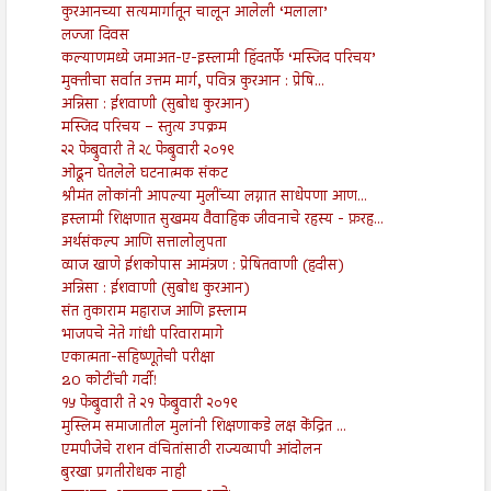
कुरआनच्या सत्यमार्गातून चालून आलेली ‘मलाला’
लज्जा दिवस
कल्याणमध्ये जमाअत-ए-इस्लामी हिंदतर्फे ‘मस्जिद परिचय’
मुक्तीचा सर्वात उत्तम मार्ग, पवित्र कुरआन : प्रेषि...
अन्निसा : ईशवाणी (सुबोध कुरआन)
मस्जिद परिचय – स्तुत्य उपक्रम
२२ फेब्रुवारी ते २८ फेब्रुवारी २०१९
ओढून घेतलेले घटनात्मक संकट
श्रीमंत लोकांनी आपल्या मुलींच्या लग्नात साधेपणा आण...
इस्लामी शिक्षणात सुखमय वैवाहिक जीवनाचे रहस्य - फ़रह...
अर्थसंकल्प आणि सत्तालोलुपता
व्याज खाणे ईशकोपास आमंत्रण : प्रेषितवाणी (हदीस)
अन्निसा : ईशवाणी (सुबोध कुरआन)
संत तुकाराम महाराज आणि इस्लाम
भाजपचे नेते गांधी परिवारामागे
एकात्मता-सहिष्णूतेची परीक्षा
20 कोटींची गर्दी!
१५ फेब्रुवारी ते २१ फेब्रुवारी २०१९
मुस्लिम समाजातील मुलांनी शिक्षणाकडे लक्ष केंद्रित ...
एमपीजेचे राशन वंचितांसाठी राज्यव्यापी आंदोलन
बुरखा प्रगतीरोधक नाही