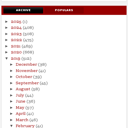
ARCHIVE
POPULARS
2025
(1)
►
2024
(408)
►
2023
(508)
►
2022
(475)
►
2021
(469)
►
2020
(668)
►
2019
(512)
▼
December
(38)
►
November
(41)
►
October
(39)
►
September
(45)
►
August
(58)
►
July
(44)
►
June
(36)
►
May
(57)
►
April
(41)
►
March
(46)
►
February
(41)
▼