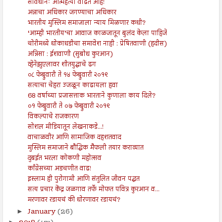
सावधानः आत्महत्या वाढत आहे!
अन्नाचा अधिकार जगण्याचा अधिकार
भारतीय मुस्लिम समाजाला न्याय मिळणार कधी?
‘आम्ही भारतीय’चा आवाज काळजातून बुलंद केला पाहिजे
चोरीमध्ये धोकाधडीचा समावेश नाही : प्रेषितवाणी (हदीस)
अन्निसा : ईशवाणी (सुबोध कुरआन)
व्हेनेझुएलावर शीतयुद्धाचे ढग
०८ फेब्रुवारी ते १४ फेब्रुवारी २०१९
सत्याचा चेहरा उजळून काढायला हवा
68 वर्षाच्या प्रजासत्ताक भारताने कुणाला काय दिले?
०१ फेब्रुवारी ते ०७ फेब्रुवारी २०१९
विकल्पाचे राजकारण
सोशल मीडियातून लेखनाकडे...!
वाचाळवीर आणि सामाजिक दहशतवाद
मुस्लिम समाजाने बौद्धिक मैफली तयार कराव्यात
दुबईत भरला कोकणी महोत्सव
काँग्रेसच्या अडचणीत वाढ!
इस्लाम ही पुरोगामी आणि संतुलित जीवन पद्धत
सत्य प्रचार केंद्र जळगाव तर्फे मोफत पवित्र कुरआन व...
मरणावर रडायचं की धोरणावर रडायचं?
January
(26)
►
►