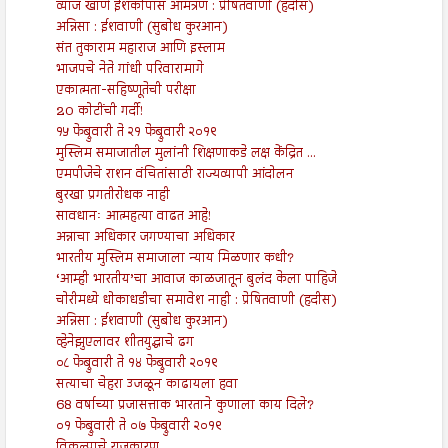
व्याज खाणे ईशकोपास आमंत्रण : प्रेषितवाणी (हदीस)
अन्निसा : ईशवाणी (सुबोध कुरआन)
संत तुकाराम महाराज आणि इस्लाम
भाजपचे नेते गांधी परिवारामागे
एकात्मता-सहिष्णूतेची परीक्षा
20 कोटींची गर्दी!
१५ फेब्रुवारी ते २१ फेब्रुवारी २०१९
मुस्लिम समाजातील मुलांनी शिक्षणाकडे लक्ष केंद्रित ...
एमपीजेचे राशन वंचितांसाठी राज्यव्यापी आंदोलन
बुरखा प्रगतीरोधक नाही
सावधानः आत्महत्या वाढत आहे!
अन्नाचा अधिकार जगण्याचा अधिकार
भारतीय मुस्लिम समाजाला न्याय मिळणार कधी?
‘आम्ही भारतीय’चा आवाज काळजातून बुलंद केला पाहिजे
चोरीमध्ये धोकाधडीचा समावेश नाही : प्रेषितवाणी (हदीस)
अन्निसा : ईशवाणी (सुबोध कुरआन)
व्हेनेझुएलावर शीतयुद्धाचे ढग
०८ फेब्रुवारी ते १४ फेब्रुवारी २०१९
सत्याचा चेहरा उजळून काढायला हवा
68 वर्षाच्या प्रजासत्ताक भारताने कुणाला काय दिले?
०१ फेब्रुवारी ते ०७ फेब्रुवारी २०१९
विकल्पाचे राजकारण