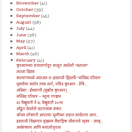
November
(41)
►
October
(39)
►
September
(45)
►
August
(58)
►
July
(44)
►
June
(36)
►
May
(57)
►
April
(41)
►
March
(46)
►
February
(41)
▼
कुरआनच्या सत्यमार्गातून चालून आलेली ‘मलाला’
लज्जा दिवस
कल्याणमध्ये जमाअत-ए-इस्लामी हिंदतर्फे ‘मस्जिद परिचय’
मुक्तीचा सर्वात उत्तम मार्ग, पवित्र कुरआन : प्रेषि...
अन्निसा : ईशवाणी (सुबोध कुरआन)
मस्जिद परिचय – स्तुत्य उपक्रम
२२ फेब्रुवारी ते २८ फेब्रुवारी २०१९
ओढून घेतलेले घटनात्मक संकट
श्रीमंत लोकांनी आपल्या मुलींच्या लग्नात साधेपणा आण...
इस्लामी शिक्षणात सुखमय वैवाहिक जीवनाचे रहस्य - फ़रह...
अर्थसंकल्प आणि सत्तालोलुपता