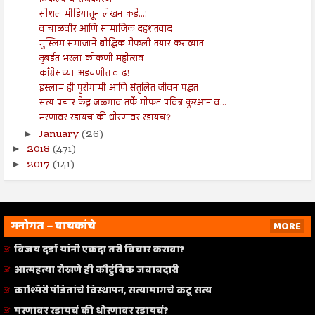
सोशल मीडियातून लेखनाकडे...!
वाचाळवीर आणि सामाजिक दहशतवाद
मुस्लिम समाजाने बौद्धिक मैफली तयार कराव्यात
दुबईत भरला कोकणी महोत्सव
काँग्रेसच्या अडचणीत वाढ!
इस्लाम ही पुरोगामी आणि संतुलित जीवन पद्धत
सत्य प्रचार केंद्र जळगाव तर्फे मोफत पवित्र कुरआन व...
मरणावर रडायचं की धोरणावर रडायचं?
January
(26)
►
2018
(471)
►
2017
(141)
►
मनोगत – वाचकांचे
MORE
विजय दर्डा यांनी एकदा तरी विचार करावा?
आत्महत्या रोखणे ही कौटुंबिक जबाबदारी
काश्मिरी पंडितांचे विस्थापन, सत्यामागचे कटू सत्य
मरणावर रडायचं की धोरणावर रडायचं?