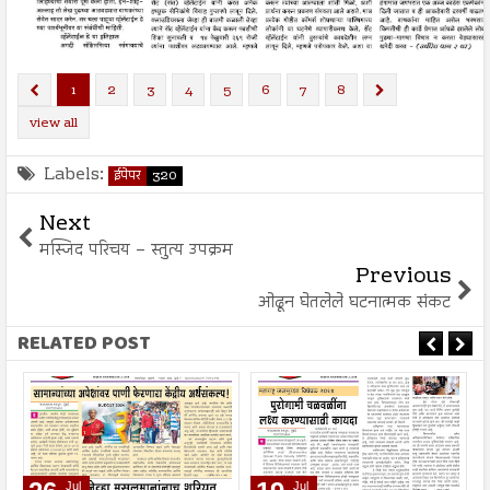
1
2
3
4
5
6
7
8
view all
Labels:
ईपेपर
320
Next
मस्जिद परिचय – स्तुत्य उपक्रम
Previous
ओढून घेतलेले घटनात्मक संकट
RELATED POST
Jul
Jul