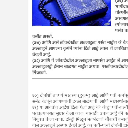
(३६) आ
भागीदा
गोरगरी
असणारा
त्यांच्
पसंत क
करीत असते.
(३७) आणि असे लोकदेखील अल्लाहला पसंत नाहीत जे कंजूष
अल्लाहने आपल्या कृपेने त्यांना दिले आहे त्यास ते लपविता
ठेवली आहे.
(३८) आणि ते लोकदेखील अल्लाहला नापसंत आहेत जे आपली
अल्लाहवरही ईमान बाळगत नाहीत अथवा परलोकवरदेखील. सत्य
मिळाली.
६०) दोघांशी तात्पर्य मध्यस्थ (हकम) आहे आणि पती पत्नीसु
समेट घडवून आणण्याची इच्छा बाळगावी आणि मध्यस्थांनासु
६१) या आयतीत आदेश दिला गेला आहे की जेव्हा पती-पत्नी मध्
घरातल्याघरात सुधार केला जावा. यासाठी उपाय आहे की पती
नियुक्त केला जावा. दोन्ही मिळून मतभेदाची चौकशी कराव
यास अल्लाहने अस्पष्ट ठेवले आहे. जर पती-पत्नी दोघांनी इ