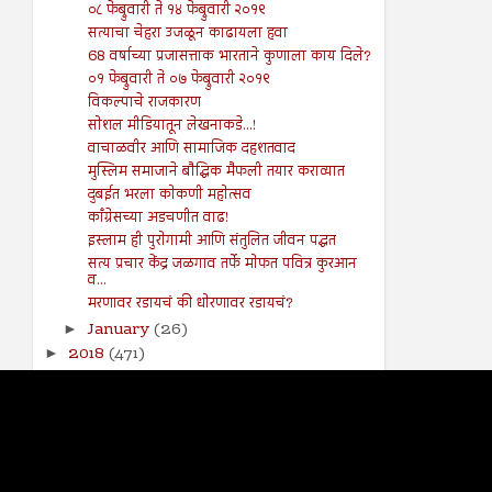
०८ फेब्रुवारी ते १४ फेब्रुवारी २०१९
सत्याचा चेहरा उजळून काढायला हवा
68 वर्षाच्या प्रजासत्ताक भारताने कुणाला काय दिले?
०१ फेब्रुवारी ते ०७ फेब्रुवारी २०१९
विकल्पाचे राजकारण
सोशल मीडियातून लेखनाकडे...!
वाचाळवीर आणि सामाजिक दहशतवाद
मुस्लिम समाजाने बौद्धिक मैफली तयार कराव्यात
दुबईत भरला कोकणी महोत्सव
काँग्रेसच्या अडचणीत वाढ!
इस्लाम ही पुरोगामी आणि संतुलित जीवन पद्धत
सत्य प्रचार केंद्र जळगाव तर्फे मोफत पवित्र कुरआन
व...
मरणावर रडायचं की धोरणावर रडायचं?
January
(26)
►
2018
(471)
►
2017
(141)
►