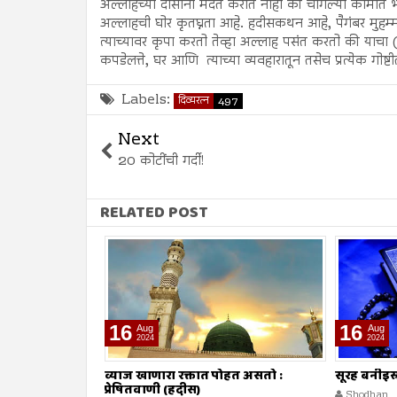
अल्लाहच्या दासांना मदत करीत नाही की चांगल्या कामात भा
अल्लाहची घोर कृतघ्नता आहे. हदीसकथन आहे, पैगंबर मुहम्मद 
त्याच्यावर कृपा करतो तेव्हा अल्लाह पसंत करतो की याचा (सम
कपडेलत्ते, घर आणि त्याच्या व्यवहारातून तसेच प्रत्येक गोष्टी
Labels:
दिव्यरत्न
497
Next
20 कोटींची गर्दी!
RELATED POST
16
09
Aug
Aug
2024
2024
ोहत असतो :
सूरह बनीइस्राईल : ईशवाणी (दिव्य कुरआन)
व्याज घेणे :
Shodhan
8/16/2024
Shodhan