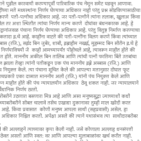
ने पुढील कारवायी करण्यापूर्वी पारिवारिक पंच नेमून समेट घडवून आणावा.
 मते मध्यस्थांना निर्णय घेण्याचा अधिकार नाही परंतु प्रश्न सोडविण्यासाठीचा
रणे पती-पत्नीचा अधिकार आहे. जर पती-पत्नीने त्यांना तलाक, खुलाअ किंवा
 तर अशा स्थितीत त्यांचा निर्णय मान्य करणे दोघांवर बंधनकारक आहे. हे
्वानांजवळ पंचाना निर्णय घेण्याचा अधिकार आहे. परंतु वितुष्ट निर्माण करण्याचा
कतादा इ.चे आहे. काहींना वाटते की पती-पत्नींना विलग करणे किंवा त्यांच्यात
ास (रजि.), सईद बिन जुबेर, शाबी, इब्राहीम नखई, मुहम्मद बिन सीरीन इ.चे हे
िर्णयाविषयी जे काही आमच्यापर्यंत पोहोचले आहे, त्यावरून माहीत होते की
देत होते. माननीय अकील बिन तालिब आणि त्यांची पत्नी फातिमा बिंते उतबांचा
खल झाला तेव्हा त्यांनी पतीकडून एक पंच माननीय इब्ने अब्बास (रजि.) आणि
ियुक्त केले. त्या पंचाना सूचित केले की आपल्या मतानुसार दोघात फूट
ाचप्रकारे एका दाव्यात माननीय अली (रजि.) यांनी पंच नियुक्त केले आणि
रून माहीत होते की पंच न्यायालयीन अधिकार ठेवू शकत नाही. जर न्यायालयाने
वैधानिक निर्णय ठरतो.
रोबरीने उठणारा बसणारा मित्र आहे आणि असा मनुष्यसुद्धा ज्याच्याशी कधी
याबरोबरीने सोबत चालावे तसेच एखाद्या दुकानावर तुम्ही माल खरेदी करत
 आहे. किंवा प्रवासात कोणी मनुष्य आपला साथी (सहप्रवासी) असेल. हा
क अधिकार निश्चित करतो. अपेक्षा असते की त्याने यथासंभव त्या साथीदारबरोबर
.
वे की अल्लाहने त्याच्यावर कृपा केली नाही. जसे कोणाला अल्लाह धनसंपत्ती
मान ठेवत असतो आणि स्वत: वर आणि आपल्या मुलाबाळांवर खर्च करीत नाही.