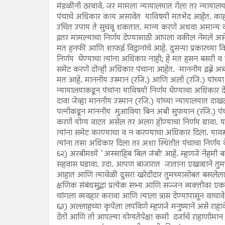
मंडळीनी ठरवावे. जर मामला न्यायालयात गेला तर न्यायालया
पंचाचे अधिकार काय असावेत याविषयी मतभेद आहेत. काहींच्या
उचित उपाय ते सुचवू शकतात. मान्य करणे अथवा अमान्य क
इतर मामल्याचा निर्णय देण्यासाठी आपला वकील नेमले असेल
मत हनफी आणि शाफई विद्वानांचे आहे. दुसऱ्या प्रकारच्या विद
निर्णय घेण्याचा त्यांना अधिकार नाही; हे मत हसन बसरी व 
समेट करणे दोन्ही अधिकार पंचाना आहेत. माननीय इब्ने अब्ब
मत आहे. माननीय उस्मान (रजि.) आणि अली (रजि.) यांच्या न
न्यायालयाकडून पंचांना याविषयी निर्णय घेण्याचा अधिकार 
दावा जेव्हा माननीय उस्मान (रजि.) यांच्या न्यायालयात दा
पत्नीकडून माननीय मुआविया बिन अबी सुफयान (रजि.) पंच न
करणे योग्य वाटत असेल तर अलग होण्याचा निर्णय द्यावा. य
त्यांना समेट करण्याचा व न करण्याचा अधिकार दिला. याव
त्यांना तसा अधिकार दिला तर अशा स्थितीत पंचाचा निर्णय 
६२) अरबीमध्ये `अस्साहिब बिल जंबी' आहे. म्हणजे नेहमी ब
सहवास घडावा. उदा. आपण बाजारात जाताना एखाद्याने तुमच्
आहात आणि त्यावेळी दुसरा खरेदीदार तुमच्यासोबत बसलेला
क्षणिक संबंधसुद्धा प्रत्येक सभ्य आणि सज्जन व्यक्तीवर ए
चांगला व्यवहार करावा आणि त्याला त्रास देण्यापासून वाचावे
६३) अल्लाहच्या कृपेला लपविणे म्हणजे मनुष्याने असे राहा
देतो आणि तो आपल्या योग्यतेपेक्षा कमी दर्जाचे राहाणी