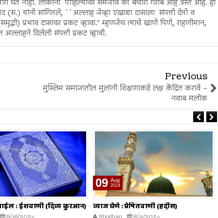
ग घेत नाही. लोकांनी पाहिल्यावर समजावे की बेचारा गरीब आहे त्रस्त आहे. ही
(स.) यांनी सांगितले, ``अल्लाह जेव्हा एखाद्या दासाला संपत्ती देतो व
ृद्धी) प्रभाव दासावर प्रकट व्हावा.'' म्हणजेच त्याचे खाणे पिणे, राहणीमान,
त अल्लाहने दिलेली संपत्ती प्रकट व्हावी.
Previous
मुस्लिम समाजातील मुलांनी शिक्षणाकडे लक्ष केंद्रित करावे –
नवाब मलीक
26
Jul
2024
 प्रेषितवाणी (हदीस)
मोजमापात तफावत करणे : प्रेषितवाणी
(हदीस)
8/9/2024