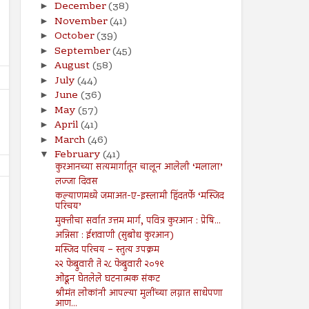
December
(38)
►
November
(41)
►
October
(39)
►
September
(45)
►
August
(58)
►
July
(44)
►
June
(36)
►
May
(57)
►
April
(41)
►
March
(46)
►
February
(41)
▼
कुरआनच्या सत्यमार्गातून चालून आलेली ‘मलाला’
लज्जा दिवस
कल्याणमध्ये जमाअत-ए-इस्लामी हिंदतर्फे ‘मस्जिद
परिचय’
मुक्तीचा सर्वात उत्तम मार्ग, पवित्र कुरआन : प्रेषि...
अन्निसा : ईशवाणी (सुबोध कुरआन)
मस्जिद परिचय – स्तुत्य उपक्रम
26
19
Jul
Jul
२२ फेब्रुवारी ते २८ फेब्रुवारी २०१९
2024
2024
ओढून घेतलेले घटनात्मक संकट
सूरह बनीइस्राईल : : ईशवाणी (दिव्य
चोरी : : प्रेषितवाणी (हदीस)
श्रीमंत लोकांनी आपल्या मुलींच्या लग्नात साधेपणा
कुरआन)
आण...
Shodhan
7/19/2024