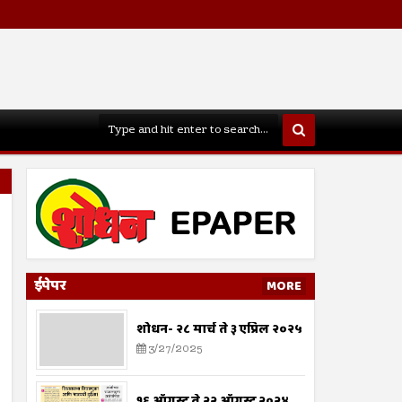
ईपेपर
MORE
शोधन- २८ मार्च ते ३ एप्रिल २०२५
3/27/2025
१६ ऑगस्ट ते २२ ऑगस्ट २०२४