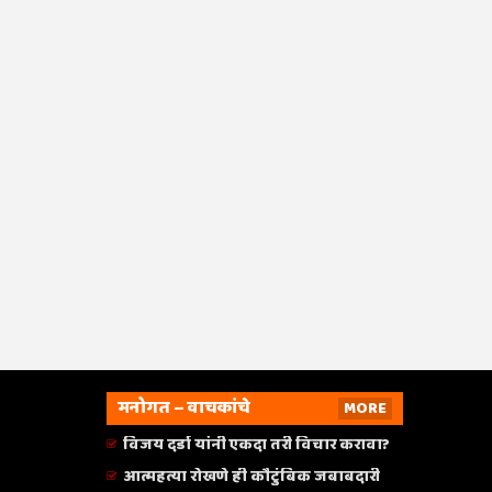
मनोगत – वाचकांचे
MORE
विजय दर्डा यांनी एकदा तरी विचार करावा?
आत्महत्या रोखणे ही कौटुंबिक जबाबदारी