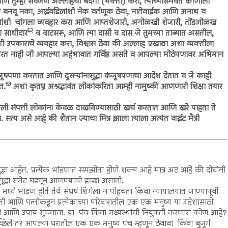
णि तुम्ही सर्वजण अल्लाहची बंदगी (भक्ती) करा, त्याच्यासमवेत कोणाला
र बनवू नका, आईवडिलांशी नेक वर्तणूक ठेवा, नातेवाईक आणि अनाथ व
बांशी चांगला व्यवहार करा आणि आप्तशेजारी, अनोळखी शेजारी, तोंडओळख
६२
 साथीदार
व वाटसरू, आणि त्या दासी व दास जे तुमच्या ताब्यात असतील,
याशी उपकाराचे व्यवहार करा, विश्वास ठेवा की अल्लाह एखाद्या अशा व्यक्तीला
रत नाही जी आपल्या अहंभावात गर्विष्ठ असते व आपल्या मोठेपणावर अभिमान
पणा करतात आणि दुसऱ्यांनासुद्धा कंजूषपणाचा आदेश देतात व जे काही
६३
त.
अशा कृतघ्न अश्रद्धावंत लोकांकरिता आम्ही नामुष्की आणणारी शिक्षा तयार
 संपत्ती लोकांना केवळ दाखविण्यासाठी खर्च करतात आणि खरे पाहता ते
 असे आहे की शैतान ज्याचा मित्र झाला त्याला अत्यंत वाईट मैत्री
द्धा आहेत. प्रत्येक भांडणात समझोता होणे शक्य आहे मात्र अट आहे की दोघांनी
द्धा समेट घडवून आणण्याची इच्छा असावी.
ये भांडण होते तेथे संघर्ष शिगेला न पोहचता किंवा न्यायालयात जाण्यापूर्वी
 आणि पत्नीकडून प्रत्येकाच्या परिवारातील एक एक मनुष्य या उद्देशासाठी
ी आणि उपाय सुचवावा. या पंच किंवा मध्यस्थांची नियुक्ती करणारा कोण आहे?
च्छिले तर आपल्या घरातील एक एक मनुष्य पंच म्हणून ठेवावा किंवा बुजुर्ग