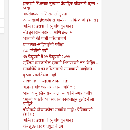
इस्लामी शिक्षणात सुखमय वैवाहिक जीवनाचे रहस्य -
Shodhan
7/26/2024
फ़रह...
अर्थसंकल्प आणि सत्तालोलुपता
व्याज खाणे ईशकोपास आमंत्रण : प्रेषितवाणी (हदीस)
अन्निसा : ईशवाणी (सुबोध कुरआन)
संत तुकाराम महाराज आणि इस्लाम
भाजपचे नेते गांधी परिवारामागे
एकात्मता-सहिष्णूतेची परीक्षा
20 कोटींची गर्दी!
१५ फेब्रुवारी ते २१ फेब्रुवारी २०१९
मुस्लिम समाजातील मुलांनी शिक्षणाकडे लक्ष केंद्रित ...
एमपीजेचे राशन वंचितांसाठी राज्यव्यापी आंदोलन
बुरखा प्रगतीरोधक नाही
सावधानः आत्महत्या वाढत आहे!
अन्नाचा अधिकार जगण्याचा अधिकार
भारतीय मुस्लिम समाजाला न्याय मिळणार कधी?
‘आम्ही भारतीय’चा आवाज काळजातून बुलंद केला
पाहिजे
चोरीमध्ये धोकाधडीचा समावेश नाही : प्रेषितवाणी
(हदीस)
अन्निसा : ईशवाणी (सुबोध कुरआन)
व्हेनेझुएलावर शीतयुद्धाचे ढग