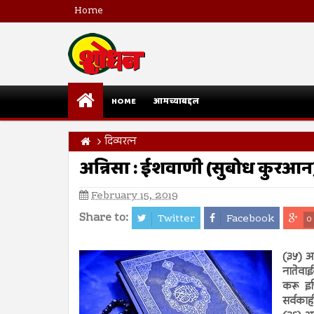
Home
HOME
आमच्याबद्दल
दिव्यरत्न
अन्निसा : ईशवाणी (सुबोध कुरआन
February 15, 2019
Share to:
Twitter
Facebook
0
(३५) आण
नातेवाई
करू इच्
सर्वका