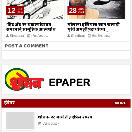
12
28
Jul
Jun
2024
2024
‘हिट अँड रन’ प्रकरणांबाबत
मौलाना इलियास खान फलाही
इ
समाजाने सामूहिक आत्मशोध
यांचे अंमली पदार्थांच्या
चि
करण्याची गरज - मौलाना
गैरवापराविरोधात सामूहिक
न
Shodhan
7/12/2024
Shodhan
6/28/2024
इलियास खान फलाही
कारवाईचे आवाहन
POST A COMMENT
ईपेपर
MORE
शोधन- २८ मार्च ते ३ एप्रिल २०२५
3/27/2025