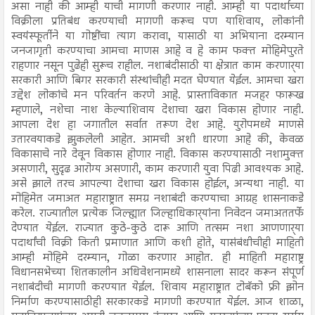
असा नाही की आम्ही याची मागणी करणार नाही. आम्ही या पदार्थाच्या
विक्रीला प्रतिबंध करण्याची मागणी करूच पण याशिवाय, लोकांनी
स्वयंस्फूर्तीने या गोष्टींचा त्याग करावा, यासाठी या अभियाना दरम्यान
जनजागृती करण्याचा आमचा माणस आहे व हे काम फक्त मोहिमेपुरते
राहणार नसून पुढेही सुरूच राहील. नशाबंदीसाठी या क्षेत्रात काम करणार्‍या
सरकारी आणि बिगर सरकारी संस्थांचीही मदत घेण्यात येईल. आमचा खरा
उद्देश लोकांचे मन परिवर्तन करणे आहे. प्रास्ताविकात मजहर फारूख
म्हणाले, नशेचा नाश केल्याशिवाय देशाचा खरा विकास होणार नाही.
आपला देश हा जगातील सर्वात तरूण देश आहे. युरोपमध्ये माणसे
उतारवयाकडे झुकलेली आहेत. आमची अशी धारणा आहे की, केवळ
विकासाचे नारे देवून विकास होणार नाही. विकास करण्यासाठी नशामुक्त
असणारी, सुदृढ आरोग्य असणारी, काम करणारी युवा पिढी आवश्यक आहे.
असे झाले तरच आपल्या देशाचा खरा विकास होईल, अन्यथा नाही. या
मोहिमेत जमाअत महाराष्ट्रात समग्र नशाबंदी करण्याचा आग्रह शासनाकडे
करेल. राज्यातील प्रत्येक जिल्ह्यात जिल्हाधिकार्‍यांना निवेदन जमाअततर्फे
देण्यात येईल. राज्यात कुठे-कुठे दारू आणि तत्सम नशा आणणार्‍या
पदार्थांची विक्री किती प्रमाणात आणि कशी होते, यासंबंधीचीही माहिती
आम्ही मोहिमे दरम्यान, गोळा करणार आहोत. ही माहिती महाराष्ट्र
विधानसभेच्या शितकालीन अधिवेशनामध्ये शासनाला सादर करून संपूर्ण
नशाबंदीची मागणी करण्यात येईल. शिवाय महाराष्ट्रात टोबॅको फ्री झोन
निर्माण करण्यासाठीही सरकारकडे मागणी करण्यात येईल. आज शाळा,