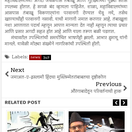
महाविद्यालयांच्या अगदी जवळपास तंबाखू आणि गुटख्यांच्या पुढ्या सर्रास
उपलब्ध होतात. हे सगळं बंद व्हायला पाहिजेत. शाळा, महाविद्यालयांच्या
आसपास तंबाखू विकणार्‍यांना परवानगी देण्यात येवू नये, तसेच
खाण्याचीही परवानगी नसावी. याची मागणी जमात करणार आहे. तंबाखूला
नशा आणणारा पदार्थ म्हणून आपण मान्यता देत नाही म्हणून त्याचा प्रचार
आणि प्रसार अगदी सहज होत आहे आणि याला तरूण बळी पडतात.
मंचावरील उपस्थितांची समयोचित भाषणेही झाली. आभार हुमायू यांनी
मानले. यावेळी मोठ्या संख्येने नागरिकांची उपस्थिती होती.
Labels:
news
342
Next
जमाअत-ए-इस्लामी हिंदचा मुस्लिम्मेतरांबाबतचा दृष्टीकोण
Previous
औरंगाबादेतून परिवर्तनाची हाक
RELATED POST