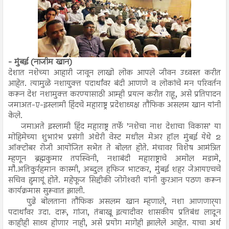
- मुंबई (नाजीम खान)
देशात नशेच्या आहारी जावून लाखो लोक आपले जीवन उध्वस्त करीत
आहेत. त्यामुळे नशायुक्त पदार्थांवर बंदी आणणे व लोकांचे मन परिवर्तन
करून देश नशामुक्त करण्यासाठी आम्ही प्रयत्न करीत राहू, असे प्रतिपादन
जमाअत-ए-इस्लामी हिंदचे महाराष्ट्र प्रदेशाध्यक्ष तौफिक असलम खान यांनी
केले.
जमाअते इस्लामी हिंद महाराष्ट्र तर्फे ’नशेचा नाश देशाचा विकास’ या
मोहिमेच्या शुभारंभ प्रसंगी अंधेरी वेस्ट मधील मेअर हॉल मुंबई येथे 2
ऑक्टोबर रोजी आयोजित सभेत ते बोलत होते. मंचावर विशेष आमंत्रित
म्हणून ब्रह्मकुमार तपस्विनी, नशाबंदी महाराष्ट्राचे अमोल मडामे,
मौ.अतिकुर्रहमान कास्मी, अब्दुल हफिज भाटकर, मुंबई शहर जेआयएचचे
सचिव हुमायूं होते. महेफूज सिद्दीकी जोगेश्‍वरी यांनी कुरआन पठण करून
कार्यक्रमास सुरूवात झाली.
पुढे बोलताना तौफिक असलम खान म्हणाले, नशा आणणार्‍या
पदार्थांवर उदा. दारू, गांजा, तंबाखू इत्यादीवर शासकीय प्रतिबंध लादून
काहीही साध्य होणार नाही, असे प्रयोग मागेही झालेले आहेत. याचा अर्थ