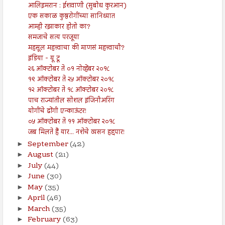
आलिइमरान : ईशवाणी (सुबोध कुरआन)
एक सकाळ कुष्ठरोगींच्या सानिध्यात
आम्ही रझाकार होतो का?
समजाचे सत्य परजूया
महसूल महत्त्वाचा की माणसं महत्त्वाची?
इंडिया - यू टू
२६ ऑक्टोबर ते ०१ नोव्हेंबर २०१८
१९ ऑक्टोबर ते २५ ऑक्टोबर २०१८
१२ ऑक्टोबर ते १८ ऑक्टोबर २०१८
पाच राज्यांतील सोशल इंजिनीअरिंग
योगींचे ढोंगी एन्काऊंटर!
०५ ऑक्टोबर ते ११ ऑक्टोबर २०१८
जब मिलते हैं यार... नशेचे व्यसन हद्दपार!
September
(42)
►
August
(21)
►
July
(44)
►
June
(30)
►
May
(35)
►
April
(46)
►
March
(35)
►
February
(63)
►