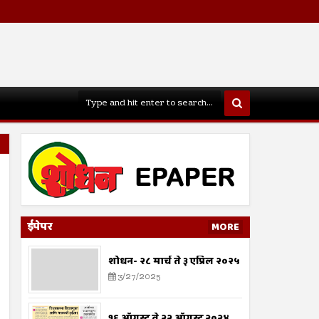
ईपेपर
MORE
शोधन- २८ मार्च ते ३ एप्रिल २०२५
3/27/2025
१६ ऑगस्ट ते २२ ऑगस्ट २०२४