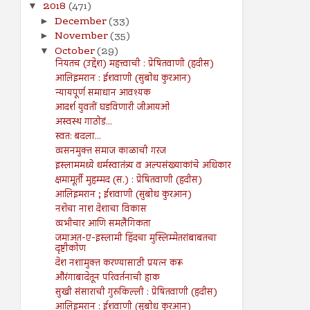
2018
(471)
▼
December
(33)
►
November
(35)
►
October
(29)
▼
नियतच (उद्देश) महत्त्वाची : प्रेषितवाणी (हदीस)
आलिइमरान : ईशवाणी (सुबोध कुरआन)
न्यायपूर्ण समाधान आवश्यक
आदर्श युवतीं घडविणारी जीआयओ
अस्वस्थ गाठोडं...
स्वत: बदला...
व्यसनमुक्त समाज काळाची गरज
इस्लाममध्ये धर्मस्वातंत्र्य व अल्पसंख्याकांचे अधिकार
क्षमामूर्ती मुहम्मद (स.) : प्रेषितवाणी (हदीस)
आलिइमरान ; ईशवाणी (सुबोध कुरआन)
नशेचा नाश देशाचा विकास
व्यभीचार आणि समलैंगिकता
जमाअत-ए-इस्लामी हिंदचा मुस्लिम्मेतरांबाबतचा
दृष्टीकोण
देश नशामुक्त करण्यासाठी प्रयत्न करू
औरंगाबादेतून परिवर्तनाची हाक
सुखी संसाराची गुरुकिल्ली : प्रेषितवाणी (हदीस)
आलिइमरान : ईशवाणी (सुबोध कुरआन)