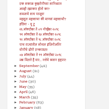
एक सकाळ कुष्ठरोगींच्या सानिध्यात
आम्ही रझाकार होतो का?
समजाचे सत्य परजूया
महसूल महत्त्वाचा की माणसं महत्त्वाची?
इंडिया - यू टू
२६ ऑक्टोबर ते ०१ नोव्हेंबर २०१८
१९ ऑक्टोबर ते २५ ऑक्टोबर २०१८
१२ ऑक्टोबर ते १८ ऑक्टोबर २०१८
पाच राज्यांतील सोशल इंजिनीअरिंग
योगींचे ढोंगी एन्काऊंटर!
०५ ऑक्टोबर ते ११ ऑक्टोबर २०१८
जब मिलते हैं यार... नशेचे व्यसन हद्दपार!
September
(42)
►
August
(21)
►
July
(44)
►
June
(30)
►
May
(35)
►
April
(46)
►
March
(35)
►
February
(63)
►
January
(58)
►