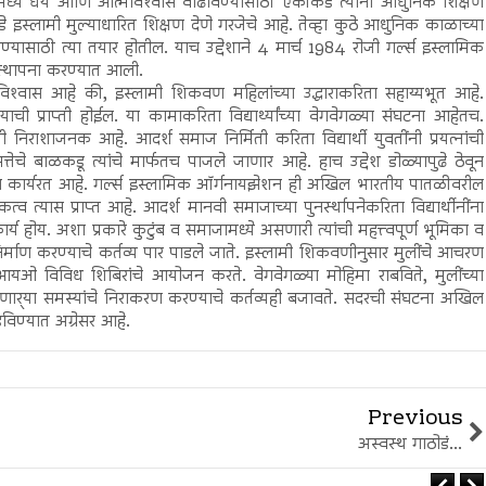
मध्ये धैर्य आणि आत्मविश्‍वास वाढविण्यासाठी एकीकडे त्यांना आधुनिक शिक्षण
 इस्लामी मुल्याधारित शिक्षण देणे गरजेचे आहे. तेव्हा कुठे आधुनिक काळाच्या
्यासाठी त्या तयार होतील. याच उद्देशाने 4 मार्च 1984 रोजी गर्ल्स इस्लामिक
्थापना करण्यात आली.
स आहे की, इस्लामी शिकवण महिलांच्या उद्धाराकरिता सहाय्यभूत आहे.
 ध्येयाची प्राप्ती होईल. या कामाकरिता विद्यार्थ्यांच्या वेगवेगळ्या संघटना आहेतच.
थिती निराशाजनक आहे. आदर्श समाज निर्मिती करिता विद्यार्थी युवतींनी प्रयत्नांची
तेचे बाळकडू त्यांचे मार्फतच पाजले जाणार आहे. हाच उद्देश डोळ्यापुढे ठेवून
 कार्यरत आहे. गर्ल्स इस्लामिक ऑर्गनायझेशन ही अखिल भारतीय पातळीवरील
व त्यास प्राप्त आहे. आदर्श मानवी समाजाच्या पुनर्स्थापनेकरिता विद्यार्थीनींना
ार्य होय. अशा प्रकारे कुटुंब व समाजामध्ये असणारी त्यांची महत्त्वपूर्ण भूमिका व
र्माण करण्याचे कर्तव्य पार पाडले जाते. इस्लामी शिकवणीनुसार मुलींचे आचरण
आयओ विविध शिबिरांचे आयोजन करते. वेगवेगळ्या मोहिमा राबविते, मुलींच्या
वणार्‍या समस्यांचे निराकरण करण्याचे कर्तव्यही बजावते. सदरची संघटना अखिल
डविण्यात अग्रेसर आहे.
Previous
अस्वस्थ गाठोडं...