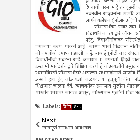
ही आदर्श बनली पाहिजे. मुलीं
देण्याची गरज आहे तर दूसरीकडे
नवनवीन आव्हानांना सामोरे जाण
ऑर्गनायझेशन (जीआयओ)ची स
जीआयओचा यावर ठाम विश्‍वा
विद्यार्थींनीना त्याद्वारे जीवन
परंतु, विद्यार्थीनींबाबत परिस्
पराकाष्ठा करणे गरजेचे आहे. कारण भावी पिढ्यांना नीतीमत्
जीआयओची स्थापना झाली आहे. याच हेतूपोटी सदर संघटना
विद्यार्थीनींची संघटना आहे. जमाअत-ए-इस्लामी हिंदचे पालकत्
इस्लामी मार्गदर्शनाद्वारे शिक्षित करणे हे जीआयओचे प्रमुख क
स्थानाविषयी जीआयओद्वारे आपल्या सभासदांमध्ये जाणीव नि
असावे हाच हेतू जीआयओ बाळगते. या हेतूपूर्तीकरिता जी
शिक्षणास चालना देते. त्याचबरोबर समाजात मुलींना भेडसा
भारतीय स्तरावर कार्यरत असून, चारित्र्यवान मुलींची पिढी घ
Labels:
विशेष
845
Next
न्यायपूर्ण समाधान आवश्यक
RELATED POST