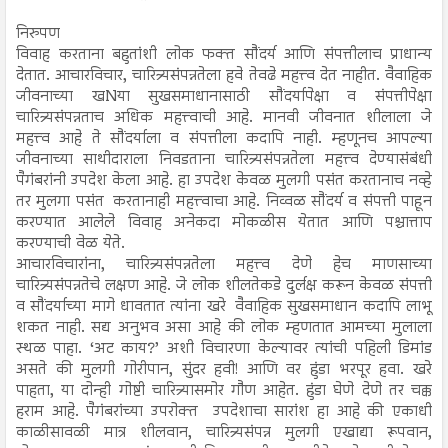
निरुपण
विवाह करताना बहुतांशी लोक फक्त सौंदर्य आणि संपत्तीलाच प्राधान्य
देतात. आचारविचार, चारित्र्यसंपन्नतेला हवे तेवढे महत्त्व देत नाहीत. वैवाहिक
जीवनाच्या खNया सुखसमाधानासाठी सौंदर्यापेक्षा व संपत्तीपेक्षा
चारित्र्यसंपन्नताच अधिक महत्त्वाची आहे. मानवी जीवनात शीलाला जे
महत्त्व आहे ते सौंदर्याला व संपत्तीला कदापि नाही. म्हणूनच आपल्या
जीवनाच्या साथीदाराला निवडताना चारित्र्यसंपन्नतेला महत्त्व देण्यासंबंधी
पैगंबरांनी उपदेश केला आहे. हा उपदेश केवळ मुलगी पसंत करतानाच नव्हे
तर मुलगा पसंत करतानाही महत्त्वाचा आहे. निव्वळ सौंदर्य व संपत्ती पाहून
करण्यात आलेले विवाह अनेकदा मोकळीस येतात आणि पश्चात्ताप
करण्याची वेळ येते.
आचारविचारांना, चारित्र्यसंपन्नतेला महत्त्व देणे हेच माणसाच्या
चारित्र्यसंपन्नतेचे लक्षण आहे. जे लोक शीलतेकडे दुर्लक्ष करून केवळ संपत्ती
व सौंदर्याच्या मागे धावतात त्यांना खरे वैवाहिक सुखसमाधान कदापि लाभू
शकत नाही. सद्य अनुभव असा आहे की लोक म्हणतात आमच्या मुलाला
स्थळ पाहा. ‘अट काय?’ अशी विचारणा केल्यावर त्यांची पहिली डिमांड
असते की मुलगी गोरीपान, सुंदर हवी! आणि वर हुंडा भरपूर हवा. खरे
पाहता, या दोन्ही गोष्टी चारित्र्यासमोर गौण आहेत. हुंडा घेणे देणे तर चक्क
हराम आहे. पैगंबरांच्या उपरोक्त उपदेशाचा सारांश हा आहे की एकाधी
काळीसावळी मात्र शीलवान, चारित्र्यसंपन्न मुलगी एखाद्या रूपवान,