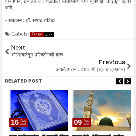
गोऱ्यापान, धनाढ्य व चंगळवादी विचारसरणीच्या मुलीपेक्षा केव्हाही बेहतर
आहे.
- संकलन : डॉ. सय्यद रफीक
Labels:
दिव्यरत्न
497
Next
औरंगाबादेतून परिवर्तनाची हाक
Previous
आलिइमरान : ईशवाणी (सुबोध कुरआन)
RELATED POST
16
09
Aug
Aug
2024
2024