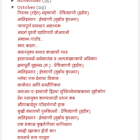
November
(35)
►
October
(29)
▼
नियतच (उद्देश) महत्त्वाची : प्रेषितवाणी (हदीस)
आलिइमरान : ईशवाणी (सुबोध कुरआन)
न्यायपूर्ण समाधान आवश्यक
आदर्श युवतीं घडविणारी जीआयओ
अस्वस्थ गाठोडं...
स्वत: बदला...
व्यसनमुक्त समाज काळाची गरज
इस्लाममध्ये धर्मस्वातंत्र्य व अल्पसंख्याकांचे अधिकार
क्षमामूर्ती मुहम्मद (स.) : प्रेषितवाणी (हदीस)
आलिइमरान ; ईशवाणी (सुबोध कुरआन)
नशेचा नाश देशाचा विकास
व्यभीचार आणि समलैंगिकता
जमाअत-ए-इस्लामी हिंदचा मुस्लिम्मेतरांबाबतचा दृष्टीकोण
देश नशामुक्त करण्यासाठी प्रयत्न करू
औरंगाबादेतून परिवर्तनाची हाक
सुखी संसाराची गुरुकिल्ली : प्रेषितवाणी (हदीस)
आलिइमरान : ईशवाणी (सुबोध कुरआन)
एक सकाळ कुष्ठरोगींच्या सानिध्यात
आम्ही रझाकार होतो का?
समजाचे सत्य परजूया