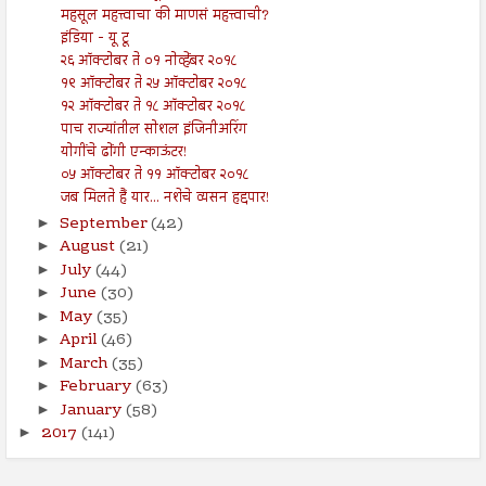
महसूल महत्त्वाचा की माणसं महत्त्वाची?
इंडिया - यू टू
२६ ऑक्टोबर ते ०१ नोव्हेंबर २०१८
१९ ऑक्टोबर ते २५ ऑक्टोबर २०१८
१२ ऑक्टोबर ते १८ ऑक्टोबर २०१८
पाच राज्यांतील सोशल इंजिनीअरिंग
योगींचे ढोंगी एन्काऊंटर!
०५ ऑक्टोबर ते ११ ऑक्टोबर २०१८
जब मिलते हैं यार... नशेचे व्यसन हद्दपार!
September
(42)
►
August
(21)
►
July
(44)
►
June
(30)
►
May
(35)
►
April
(46)
►
March
(35)
►
February
(63)
►
January
(58)
►
2017
(141)
►