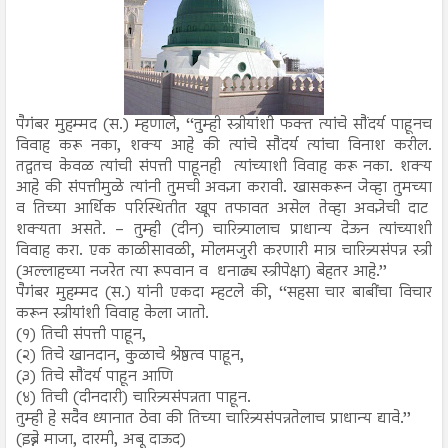
पैगंबर मुहम्मद (स.) म्हणाले, ‘‘तुम्ही स्त्रीयांशी फक्त त्यांचे सौंदर्य पाहूनच
विवाह करू नका, शक्य आहे की त्यांचे सौंदर्य त्यांचा विनाश करील.
तद्वतच केवळ त्यांची संपत्ती पाहूनही त्यांच्याशी विवाह करू नका. शक्य
आहे की संपत्तीमुळे त्यांनी तुमची अवज्ञा करावी. खासकरून जेव्हा तुमच्या
व तिच्या आर्थिक परिस्थितीत खूप तफावत असेल तेव्हा अवज्ञेची दाट
शक्यता असते. – तुम्ही (दीन) चारित्र्यालाच प्राधान्य देऊन त्यांच्याशी
विवाह करा. एक काळीसावळी, मोलमजुरी करणारी मात्र चारित्र्यसंपन्न स्त्री
(अल्लाहच्या नजरेत त्या रूपवान व धनाढ्य स्त्रीपेक्षा) बेहतर आहे.’’
पैगंबर मुहम्मद (स.) यांनी एकदा म्हटले की, ‘‘सहसा चार बाबींचा विचार
करून स्त्रीयांशी विवाह केला जातो.
(१) तिची संपत्ती पाहून,
(२) तिचे खानदान, कुळाचे श्रेष्ठत्व पाहून,
(३) तिचे सौंदर्य पाहून आणि
(४) तिची (दीनदारी) चारित्र्यसंपन्नता पाहून.
तुम्ही हे सदैव ध्यानात ठेवा की तिच्या चारित्र्यसंपन्नतेलाच प्राधान्य द्यावे.’’
(इब्ने माजा, दारमी, अबू दाऊद)