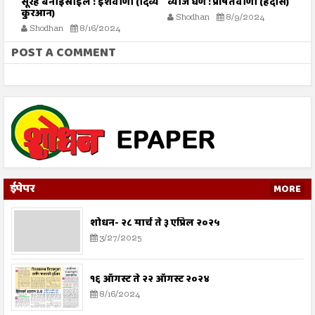
तो
सूरह बनीइस्राईल : ईशवाणी (दिव्य
व्याज घेणे : प्रेषितवाणी (हदीस)
म
कुरआन)
प
Shodhan
8/9/2024
Shodhan
8/16/2024
POST A COMMENT
ईपेपर
MORE
शोधन- २८ मार्च ते ३ एप्रिल २०२५
3/27/2025
१६ ऑगस्ट ते २२ ऑगस्ट २०२४
8/16/2024