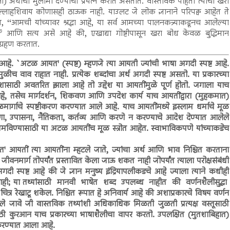
) अर्थाचा मुलामा देण्याचा प्रयत्न करीत असतात. वास्तविक पाहता त्यांचा खरा
ल्लाहशिवाय कोणासही ठाऊक नाही. याउलट जे लोक ज्ञानाने परिपक्व आहेत ते
, ‘‘आमची यांच्यावर श्रद्धा आहे, या सर्व आमच्या पालनकत्र्याकडूनच आलेल्या
७
आणि सत्य असे आहे की, एखाद्या गोष्टीपासून खरा बोध केवळ बुद्धिमान
्रहण करतात.
हे. `अटळ आयत' (स्पष्ट) म्हणजे त्या आयती ज्यांची भाषा अगदी स्पष्ट आहे.
 वाव राहात नाही. प्रत्येक शब्दांचा अर्थ अगदी स्पष्ट असतो. या प्रकारच्या
ेशासाठी अवतरित झाला आहे तो उद्देश या आयतींमुळे पूर्ण होतो. जगाला याच
हे, तसेच मार्गदर्शन, शिकवण आणि उपदेश कार्य याच आयतींद्वारा (मुहकमात)
रळमार्गाचे स्पष्टीकरण करण्यात आले आहे. याच आयतींमध्ये इस्लाम धर्माचे मूळ
धारणा, उपासना, नैतिकता, कर्तव्य आणि करणे न करण्याचे आदेश देण्यात आलेले
 शमविण्यासाठी या अटळ आयतींच मूळ स्त्रोत आहेत. स्वाभाविकपणे यांच्याकडेच
त' आयतीं त्या आयतींना म्हटले जाते, ज्यांचा अर्थ आणि भाव निश्चित करताना
ीवनमार्ग तोपर्यंत प्रस्तावित केला जाऊ शकत नाही जोपर्यंत त्याला परोक्षसंबंधी
दी स्पष्ट आहे की जे ज्ञान मनुष्य इंद्रियापलीकडचे आहे ज्याला त्याने कधीही
ा नाही; या तथ्यांसाठी मानवी भाषेत शब्द उपलब्ध नाहीत की वर्णनशैलीसुद्धा
चित्र रेखाटू शकेल. निश्चित रूपात हे अनिवार्य आहे की अशाप्रकारचे विषय वर्णन
े जावे जी वास्तविक तथ्यांशी अधिकाधिक मिळती जुळती प्रत्यक्ष वस्तूसाठी
साठी कुरआन याच प्रकारच्या भाषाशैलीचा वापर करतो. उपलक्षित (मुतशाबिहात)
करण्यात आला आहे.