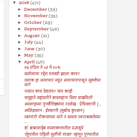
2018
(471)
▼
December
(33)
►
November
(35)
►
October
(29)
►
September
(42)
►
August
(21)
►
26
19
Jul
Jul
2024
2024
July
(44)
►
June
(30)
►
सूरह बनीइस्राईल : : ईशवाणी (दिव्य
चोरी : : प्रेषितवाणी (हदीस)
May
(35)
►
कुरआन)
Shodhan
7/19/2024
April
(46)
▼
Shodhan
7/26/2024
२७ एप्रिल ते ०३ मे २०१८
धर्मांतराचा उद्देश यशस्वी झाला काय?
तलाक हा अत्याचार नसून अत्याचारापासून मूक्तीचा
मार्ग
नावात काय ठेवलंय? फार काही
फतुहाते जहांदारीने बादशहांना दिशा दाखविली
अल्लाहच्या गुणवैशिष्ट्यांचा उल्लेख : प्रेषितवाणी (...
आलिइमरान : ईशवाणी (सुबोध कुरआन)
तरूणांनी नोकऱ्यांच्या मागे न धावता रचनात्मकतेच्या
...
डॉ. बाबासाहेब समताकाशातील प्रज्ञासूर्य
‘देशातील पहिली मुलींची शाळा’ म्हणून पुण्यातील