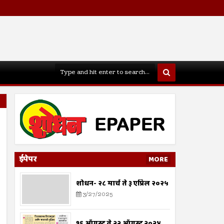
ईपेपर
MORE
शोधन- २८ मार्च ते ३ एप्रिल २०२५
3/27/2025
१६ ऑगस्ट ते २२ ऑगस्ट २०२४