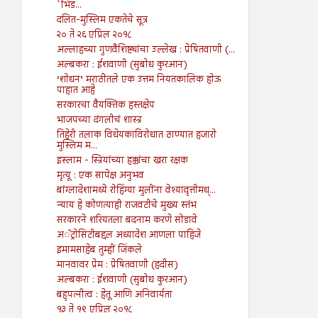
`भिड...
दलित-मुस्लिम एकतेचे सूत्र
२० ते २६ एप्रिल २०१८
अल्लाहच्या गुणवैशिष्ट्यांचा उल्लेख : प्रेषितवाणी (...
अल्बकरा : ईशवाणी (सुबोध कुरआन)
‘शोधन’ मराठीतले एक उत्तम नियतकालिक होऊ
पाहात आहे
सरकारचा वैयक्तिक हस्तक्षेप
भाजपच्या दंगलीचं शास्त्र
तिहेरी तलाक विधेयकाविरोधात ठाण्यात हजारो
मुस्लिम म...
इस्लाम - स्त्रियांच्या हक्कांचा खरा रक्षक
मृत्यू : एक सापेक्ष अनुभव
बांग्लादेशामध्ये रोहिंग्या मुलींना वेश्यावृत्तीमध्...
न्याय हे कोणत्याही राजवटीचे मुख्य स्तंभ
सरकारने शरियतला बदनाम करणे सोडावे
अॅट्रोसिटीबद्दल अध्यादेश आणला पाहिजे
इमामसाहेब तुम्हीं जिंकले
मानवावर प्रेम : प्रेषितवाणी (हदीस)
अल्बकरा : ईशवाणी (सुबोध कुरआन)
बहुपत्नीत्व : हेतू आणि अनिवार्यता
१३ ते १९ एप्रिल २०१८