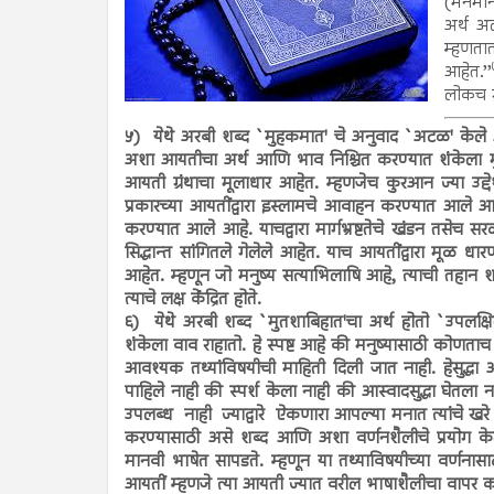
(मनमानी
अर्थ अ
म्हणतात
आहेत.’’
लोकच ग
५)
येथे अरबी शब्द `मुहकमात' चे अनुवाद `अटळ' केले आ
अशा आयतीचा अर्थ आणि भाव निश्चित करण्यात शंकेला मुळीच
आयती ग्रंथाचा मूलाधार आहेत. म्हणजेच कुरआन ज्या उद्द
प्रकारच्या आयतींद्वारा इस्लामचे आवाहन करण्यात आले आ
करण्यात आले आहे. याचद्वारा मार्गभ्रष्टतेचे खंडन तसेच स
सिद्धान्त सांगितले गेलेले आहेत. याच आयतींद्वारा मूळ 
आहेत. म्हणून जो मनुष्य सत्याभिलाषि आहे, त्याची तहान
त्याचे लक्ष केंद्रित होते.
६)
येथे अरबी शब्द `मुतशाबिहात'चा अर्थ होतो `उपलक्षि
शंकेला वाव राहातो. हे स्पष्ट आहे की मनुष्यासाठी कोणताच ज
आवश्यक तथ्यांविषयीची माहिती दिली जात नाही. हेसुद्धा अग
पाहिले नाही की स्पर्श केला नाही की आस्वादसुद्धा घेतल
उपलब्ध नाही ज्याद्वारे ऐकणारा आपल्या मनात त्यांचे खरे 
करण्यासाठी असे शब्द आणि अशा वर्णनशैलीचे प्रयोग केल
मानवी भाषेत सापडते. म्हणून या तथ्याविषयीच्या वर्णना
आयतीं म्हणजे त्या आयती ज्यात वरील भाषाशैलीचा वापर 