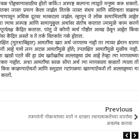
वळ पोहचण्यासाठीच होतो कविंा अस्पष्ट कल्पना त्याद्वारे मनुष्य करू शकतो.
 जितका जास्त प्रयत्न केला जाईल तितके जास्त संशय आणि संदिग्धता वाढतच
त्यापासून अधिक दूरवर भरकटला जाईल. म्हणून जे लोक सत्याभिलाषि आहेत
ा त्याच अस्पष्ट आणि सत्यानुकूल अर्थावर संतोष करतात ज्यामुळे काम करणे
क्ष केंद्रित करतात. परंतु जे कोणी व्यर्थ गोष्टीत आवड ठेवून आहेत किंवा
ंवर केंद्रित असते व ते तर्क वितर्कात गर्क होतात.
पलक्षित (मुतशाबिहात) आयतींचा खरा अर्थ जाणतच नाही तर त्यावर ईमान धारण
ी आहे याचे ज्ञान अटळ आयतींमुळे होते; उपलक्षित आयतींमुळे मुळीच नाही.
ात्री पटते की हा ग्रंथ खरोखरीच अल्लाहचा ग्रंथ आहे तेव्हा त्या माणसाच्या
शकत नाहीत. अशा आयतींचा सरळ सोपा अर्थ त्या माणसाला कळतो त्याला तो
तो किस काढण्याऐवजी आणि समुद्रात गटांगळया खाण्याऐवजी तो अल्लाहच्या या
त करतो.
Previous
तरूणांनी नोकऱ्यांच्या मागे न धावता रचनात्मकतेच्या मार्गाचा
अवलंब करावा