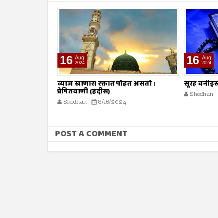
16
09
Aug
Aug
2024
2024
ोहत असतो :
सूरह बनीइस्राईल : ईशवाणी (दिव्य कुरआन)
व्याज घेणे :
Shodhan
8/16/2024
Shodhan
POST A COMMENT