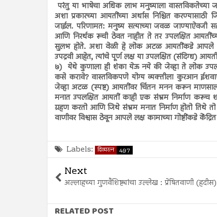
परंतु या भाषेचा अधिक लाभ मनुष्याला वास्तविकतेच्या ज
अशा प्रकारच्या आयतींच्या अर्थास निश्चित करण्यासाठी
जाईल. परिणामत: मनुष्य सत्याच्या जवळ जाण्याऐवजी स
आणि निरर्थक रूची ठेवत नाहीत ते तर उपलक्षित आयतींच्य
सुलभ होते. अशा वेळी हे लोक अटळ आयतींकडे आपले पूर्णल
उपद्रवी आहेत, त्यांचे पूर्ण लक्ष या उपलक्षित (संदिग्ध) आयती
७)
येथे कुणाला ही शंका येऊ नये की जेव्हा ते लोक उ
कसे करावे? वास्तविकपणे योग्य व्यक्तीला कुरआन ईशवाण
जेव्हा अटळ (स्पष्ट) आयतींवर चिंतन मनन करून माणसाला ख
मनात उपलक्षित आयतीं काही एक संभ्रम निर्माण करूच 
ग्रहण करतो आणि जिथे संभ्रम मनात निर्माण होतो तिथे 
वाणीवर विश्वास ठेवून आपले लक्ष कामाच्या गोष्टींकडे केंद्रि
Labels:
दिव्यरत्न
497
Next
अल्लाहच्या गुणवैशिष्ट्यांचा उल्लेख : प्रेषितवाणी (हदीस)
RELATED POST