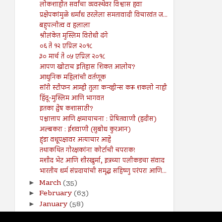
लोकशाहीत सर्वांचा व्यवस्थेवर विश्वास हवा
प्रक्षेपकांमुळे धर्मांध ठरलेला समतावादी विचारवंत ज...
बहुपत्नीत्व व हलाला
श्रीलंकेत मुस्लिम विरोधी दंगे
०६ ते १२ एप्रिल २०१८
३० मार्च ते ०५ एप्रिल २०१८
आपण खोटाच इतिहास शिकत आलोय?
आधुनिक महिलांची वर्तणूक
सॉरी स्टीफन आम्ही तुला कन्व्हीन्स करू शकलो नाही
हिंदू-मुस्लिम आणि भागवत
इतका द्वेष कशासाठी?
पश्चात्ताप आणि क्षमायाचना : प्रेषितवाणी (हदीस)
अल्बकरा : ईशवाणी (सुबोध कुरआन)
हुंडा वधूपक्षावर अत्याचार आहे
तथाकथित गोरक्षकांना कोर्टाची चपराक!
मशीद भेट आणि शीरखुर्मा, इत्रच्या पलीकडचा संवाद
भारतीय धर्म संप्रदायांची समृद्ध सहिष्णु परंपरा आणि...
March
(35)
►
February
(63)
►
January
(58)
►
2017
(141)
►