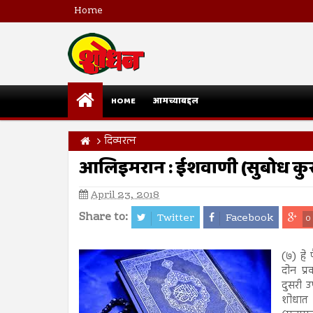
Home
HOME
आमच्याबद्दल
दिव्यरत्न
आलिइमरान : ईशवाणी (सुबोध क
April 23, 2018
Share to:
Twitter
Facebook
0
(७) हे 
दोन प्
दुसरी उ
शोधात 