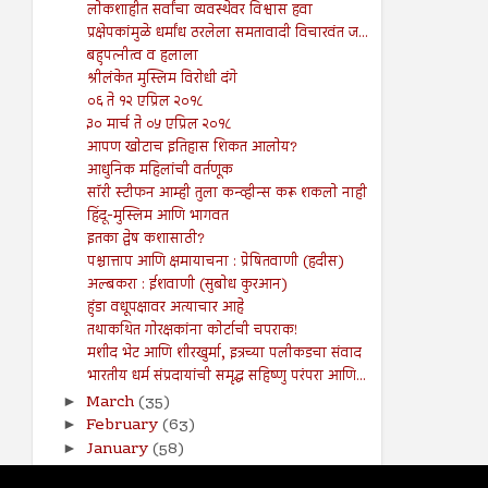
लोकशाहीत सर्वांचा व्यवस्थेवर विश्वास हवा
प्रक्षेपकांमुळे धर्मांध ठरलेला समतावादी विचारवंत ज...
बहुपत्नीत्व व हलाला
श्रीलंकेत मुस्लिम विरोधी दंगे
०६ ते १२ एप्रिल २०१८
३० मार्च ते ०५ एप्रिल २०१८
आपण खोटाच इतिहास शिकत आलोय?
आधुनिक महिलांची वर्तणूक
सॉरी स्टीफन आम्ही तुला कन्व्हीन्स करू शकलो नाही
हिंदू-मुस्लिम आणि भागवत
इतका द्वेष कशासाठी?
पश्चात्ताप आणि क्षमायाचना : प्रेषितवाणी (हदीस)
अल्बकरा : ईशवाणी (सुबोध कुरआन)
हुंडा वधूपक्षावर अत्याचार आहे
तथाकथित गोरक्षकांना कोर्टाची चपराक!
मशीद भेट आणि शीरखुर्मा, इत्रच्या पलीकडचा संवाद
भारतीय धर्म संप्रदायांची समृद्ध सहिष्णु परंपरा आणि...
March
(35)
►
February
(63)
►
January
(58)
►
2017
(141)
►