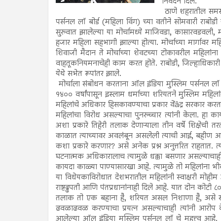
निवेदन दिले.
ठाणे शहरातील समस्त
पर्सनल लॉ बोर्ड (महिला विंग) च्या वतीने सोमवारी राबोडी 
सुरुवात झालेल्या या मोर्चामध्ये माजिवडा, कासारवडवली, म
हजार महिला सहभागी झाल्या होत्या. मोर्चाच्या मार्गावर म
शिवाजी मैदान ते मोर्चाच्या शेवटच्या टोकावरील महिलां
वाहतूकनियमनाचेही काम करत होते. राबोडी, जिल्हाधिकारी का
येथे सभेत रूपांतर झाले.
मोर्चाला संबोधन करताना ऑल इंडिया मुस्लिम पर्सनल लॉ
१४०० वर्षांपासून इस्लाम धर्माच्या शरियतने मुस्लिम महि
महिलांचे अधिकार हिसकावण्याचा प्रकार वेंâद्र सरकार करत
महिलांचा विरोध असल्याचा पुनरुच्चार त्यांनी केला. हा कायद
अशा प्रकारे तिहेरी तलाक देणाऱ्याला तीन वर्षे शिक्षेची त
काळात त्याच्यावर अवलंबून असलेली त्याची आई, बहीण आणि
कशा प्रकारे करणार? असे अनेक प्रश्न अनुत्तरित राहतात. त्
घटनात्मक अधिकारालाच त्यामुळे धक्का बसणार असल्याचाही
कायदा काळ्या पाण्यासारखा आहे. त्यामुळे तो महिलांना भ
या विधेयकाविरोधात देशभरातील महिलांनी स्वाक्षरी मोही
राष्टढ्ढपती आणि पंतप्रधानांनाही दिले आहे. यात दोन कोटी 
तलाक तो एक बहाना है, शरियत असल निशाणा है, असे सांग
ढवळाढवळ करण्याचा प्रयत्न असल्याचाही त्यांनी आरोप क
आलेल्या ऑल इंडिया मुस्लिम पर्सनल लॉ चे महत्त्व आहे. इस्