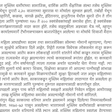
 मुस्लिम धर्मीयांच्या सामाजिक, धार्मिक आणि शैक्षणिक संस्था तसेच मुस्लिम
येथून दुपारी २.३० वाजताच्या सुमारास या मोर्चाला सुरुवात झाली. राबोडी येथून
हागिरी, कळवा, वागळे इस्टेट, इंदिरानगर, हाजुरीगाव येथील सुमारे दोन ते तीन
हिला आणि पुरुषांच्या १५० ते २०० स्वयंसेवकांचाही समावेश होता. हे स्वयंसेवक
ना मार्गक्रमणासाठी मदत करत होते. तसेच वाहतुकीला अडथळा येऊ नये, म्हणून
र्यालयमार्गे टेंभीनाक्यावरून बाजारपेठेतून आलेल्या या मोर्चाचे शिवाजी मैदान
 महिला आघाडीच्या सदस्य तथा समाजसेविका सोमय्या नोमानी म्हणाल्या, गेल्या
लांना सुरक्षेचे अधिकार दिले आहेत. तिहेरी तलाक विधेयक लोकसभेत मंजूर करून
 असल्याचा आरोप करून लोकशाही मार्गाने शांततेने मोर्चा काढून तमाम मुस्लिम
ा राज्यसभेत मंजूर झाल्यानंतर त्याचे कायद्यामध्ये रूपांतर होईल. या कायद्याने
रतूद आहे. तीन वर्षांनंतरही त्याला तलाक अर्थात घटस्फोट घेता येणार नाही. त्या
 मुलगी यांचे काय? शिवाय, शिक्षेच्या काळात तो आपल्या पत्नीचाही सांभाळ
यामुळे या कायद्याने सुरक्षा मिळण्याऐवजी सुरक्षा हिरावली जात असून महिलांच्या
 त्यांनी आरोप केला. सरकारकडून मुस्लिम महिलांवर लादण्यात येत असलेला हा
ीक मागण्यासाठी आणि पुरुषांना तुरूंगात सडवण्यासाठी कारणीभूत ठरेल.
म उघडली असून पाच कोटी महिलांची स्वाक्षरी असलेले निवेदन महिला आयोगासह
८० लाख मुस्लिम महिलांचा समावेश असल्याचेही नोमानी यांनी सांगितले.
ून वेंâद्र सरकारचा शरियत अर्थात इस्लामने आखून दिलेल्या नियमावलीमध्ये
ेला. १९७२-७३ पासून असलेल्या भारतामध्ये मुस्लिम धर्मीयांसाठी बनवण्यात
लाम धर्मात शरियतचे मोठे स्थान आहे. मुस्लिम महिलांना स्वातंत्र्य देण्याच्या