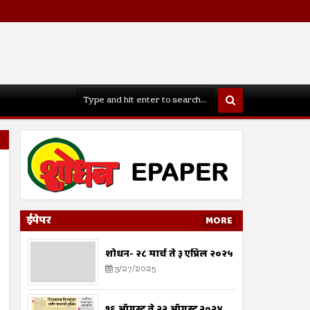
ईपेपर
MORE
शोधन- २८ मार्च ते ३ एप्रिल २०२५
3/27/2025
१६ ऑगस्ट ते २२ ऑगस्ट २०२४