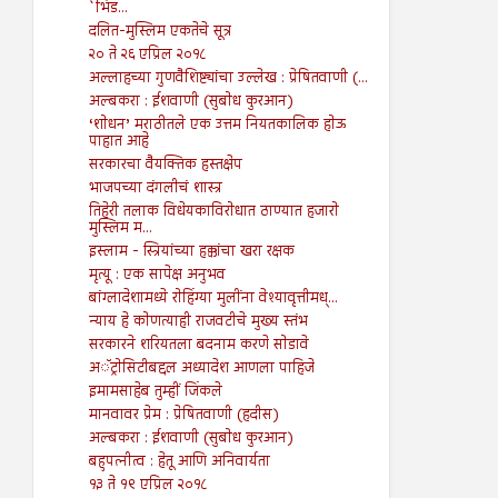
`भिड...
दलित-मुस्लिम एकतेचे सूत्र
२० ते २६ एप्रिल २०१८
अल्लाहच्या गुणवैशिष्ट्यांचा उल्लेख : प्रेषितवाणी (...
अल्बकरा : ईशवाणी (सुबोध कुरआन)
‘शोधन’ मराठीतले एक उत्तम नियतकालिक होऊ
पाहात आहे
सरकारचा वैयक्तिक हस्तक्षेप
भाजपच्या दंगलीचं शास्त्र
तिहेरी तलाक विधेयकाविरोधात ठाण्यात हजारो
मुस्लिम म...
इस्लाम - स्त्रियांच्या हक्कांचा खरा रक्षक
मृत्यू : एक सापेक्ष अनुभव
बांग्लादेशामध्ये रोहिंग्या मुलींना वेश्यावृत्तीमध्...
न्याय हे कोणत्याही राजवटीचे मुख्य स्तंभ
सरकारने शरियतला बदनाम करणे सोडावे
अॅट्रोसिटीबद्दल अध्यादेश आणला पाहिजे
इमामसाहेब तुम्हीं जिंकले
मानवावर प्रेम : प्रेषितवाणी (हदीस)
अल्बकरा : ईशवाणी (सुबोध कुरआन)
बहुपत्नीत्व : हेतू आणि अनिवार्यता
१३ ते १९ एप्रिल २०१८