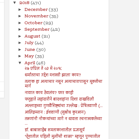
2018
(471)
▼
December
(33)
►
November
(35)
►
October
(29)
►
September
(42)
►
August
(21)
►
21
14
Jun
Jun
July
(44)
2024
2024
►
June
(30)
►
इस्लामोफोबिक ‘हमारे बारा’ चित्रपटाच्या
ऑनलाइन जुगारामुळे आर्थिक,
May
(35)
►
प्रदर्शनाला सर्वोच्च न्यायालयाची स्थगिती
समस्येसह आत्महत्यांमध्ये होतेय
April
(46)
▼
Shodhan
6/21/2024
Shodhan
6/14/2024
२७ एप्रिल ते ०३ मे २०१८
धर्मांतराचा उद्देश यशस्वी झाला काय?
तलाक हा अत्याचार नसून अत्याचारापासून मूक्तीचा
मार्ग
नावात काय ठेवलंय? फार काही
फतुहाते जहांदारीने बादशहांना दिशा दाखविली
अल्लाहच्या गुणवैशिष्ट्यांचा उल्लेख : प्रेषितवाणी (...
आलिइमरान : ईशवाणी (सुबोध कुरआन)
तरूणांनी नोकऱ्यांच्या मागे न धावता रचनात्मकतेच्या
...
डॉ. बाबासाहेब समताकाशातील प्रज्ञासूर्य
‘देशातील पहिली मुलींची शाळा’ म्हणून पुण्यातील