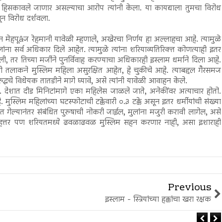
ुळे हिसकावले जाणार असल्याचा आरोप त्यांनी केला. या कायद्याला तुमचा विरोध
ून विरोध दर्शवला.
 मेहपूâज रेहमानी यावेळी म्हणाले, अखेरचा निर्णय हा अल्लाहचा आहे. त्यामुळे
ंना सर्व अधिकार दिले आहेत. त्यामुळे त्यांना शरियाव्यतिरिक्त कोणत्याही इतर
 तर तिच्या मर्जीने पुनर्विवाह करण्याचा अधिकारही इस्लाम धर्माने दिला आहे.
ेरी तलाकने मुस्लिम महिला असुरक्षित आहेत, हे चुकीचे आहे. त्याबद्दल गैरसमज
द्धचे विधेयक तातडीने मागे घ्यावे, असे त्यांनी यावेळी आवाहन केले.
 देशात दीड मिनिटांमागे एका महिलेस जाळले जाते, अनेकींवर अत्याचार होतो.
मुस्लिम महिलांच्या घटस्फोटाची टक्केवारी ०.३ टक्के असून इतर धर्मीयांची संख्या
 गेल्यानंतर संबंधित पुरुषाची नोकरी जाईल, मुलांना मजुरी करावी लागेल, असे
 बेहत्तर पण शरियतमध्ये ढवळाढवळ मुस्लिम सहन करणार नाही, असा इशाराही
Previous
इस्लाम - स्त्रियांच्या हक्कांचा खरा रक्षक