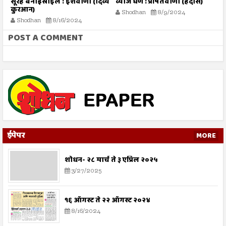
तो
सूरह बनीइस्राईल : ईशवाणी (दिव्य
व्याज घेणे : प्रेषितवाणी (हदीस)
म
कुरआन)
प
Shodhan
8/9/2024
Shodhan
8/16/2024
POST A COMMENT
ईपेपर
MORE
शोधन- २८ मार्च ते ३ एप्रिल २०२५
3/27/2025
१६ ऑगस्ट ते २२ ऑगस्ट २०२४
8/16/2024