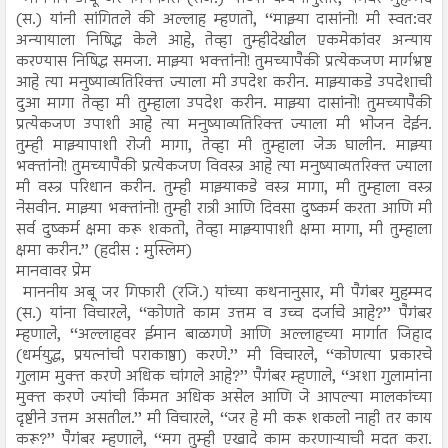
(स.) यांनी सांगितले की अल्लाह म्हणतो, ‘‘माझ्या दासांनो! मी स्वत:वर
अन्यायाला निषिद्ध केले आहे, तेव्हा तुम्हीदेखील एकमेकांवर अन्याय
करण्यास निषिद्ध समजा. माझ्या भक्तांनो! तुमच्यापैकी प्रत्येकजण मार्गभ्रष्ट
आहे त्या मनुष्याव्यतिरिक्त ज्याला मी उपदेश करीन. माझ्याकडे उपदेशाची
दुआ मागा तेव्हा मी तुम्हाला उपदेश करीन. माझ्या दासांनो! तुमच्यापैकी
प्रत्येकजण उपाशी आहे त्या मनुष्याव्यतिरिक्त ज्याला मी भोजन देईन.
तुम्ही माझ्यापाशी रोजी मागा, तेव्हा मी तुम्हाला जेऊ घालीन. माझ्या
भक्तांनो! तुमच्यापैकी प्रत्येकजण विवस्त्र आहे त्या मनुष्याव्यतरिक्त ज्याला
मी वस्त्र परिधान करीन. तुम्ही माझ्याकडे वस्त्र मागा, मी तुम्हाला वस्त्र
नेसवीन. माझ्या भक्तांनो! तुम्ही रात्री आणि दिवसा दुष्कर्म करता आणि मी
सर्व दुष्कर्म क्षमा करू शकतो, तेव्हा माझ्यापाशी क्षमा मागा, मी तुम्हाला
क्षमा करीन.’’ (हदीस : मुस्लिम)
मानवावर प्रेम
माननीय अबू जर गिफारी (रजि.) यांच्या कथनानुसार, मी पैगंबर मुहम्मद
(स.) यांना विचारले, ‘‘कोणते काम उत्तम व उच्च दर्जाचे आहे?’’ पैगंबर
म्हणाले, ‘‘अल्लाहवर ईमान बाळगणे आणि अल्लाहच्या मार्गात जिहाद
(धर्मयुद्ध, प्रयत्नांची पराकाष्ठा) करणे.’’ मी विचारले, ‘‘कोणत्या प्रकारचे
गुलाम मुक्त करणे अधिक चांगले आहे?’’ पैगंबर म्हणाले, ‘‘अशा गुलामांना
मुक्त करणे ज्यांची किंमत अधिक असेल आणि जे आपल्या मालकांच्या
दृष्टीने उत्तम असतील.’’ मी विचारले, ‘‘जर हे मी करू शकलो नाही तर काय
करू?’’ पैगंबर म्हणाले, ‘‘मग तुम्ही एखादे काम करणाऱ्याची मदत करा.