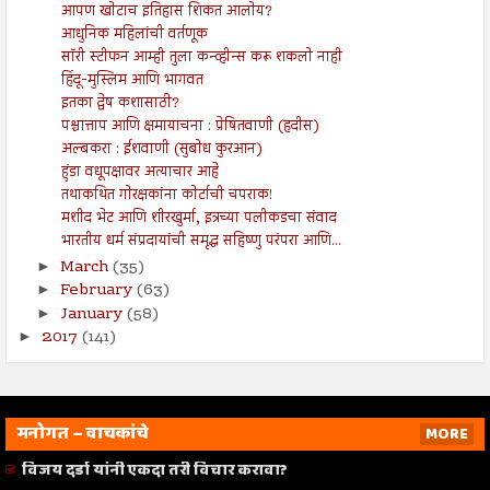
आपण खोटाच इतिहास शिकत आलोय?
आधुनिक महिलांची वर्तणूक
सॉरी स्टीफन आम्ही तुला कन्व्हीन्स करू शकलो नाही
हिंदू-मुस्लिम आणि भागवत
इतका द्वेष कशासाठी?
पश्चात्ताप आणि क्षमायाचना : प्रेषितवाणी (हदीस)
अल्बकरा : ईशवाणी (सुबोध कुरआन)
हुंडा वधूपक्षावर अत्याचार आहे
तथाकथित गोरक्षकांना कोर्टाची चपराक!
मशीद भेट आणि शीरखुर्मा, इत्रच्या पलीकडचा संवाद
भारतीय धर्म संप्रदायांची समृद्ध सहिष्णु परंपरा आणि...
March
(35)
►
February
(63)
►
January
(58)
►
2017
(141)
►
मनोगत – वाचकांचे
MORE
विजय दर्डा यांनी एकदा तरी विचार करावा?