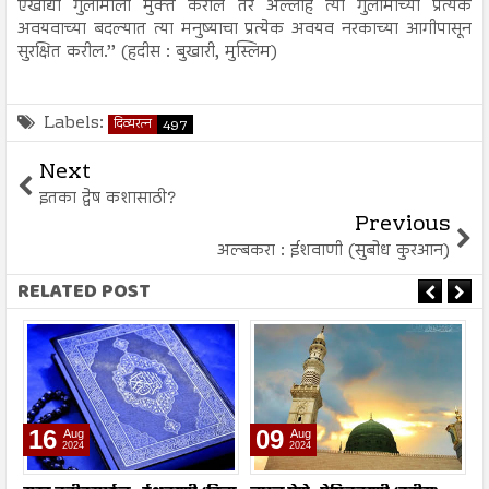
एखाद्या गुलामाला मुक्त करील तर अल्लाह त्या गुलामाच्या प्रत्येक
अवयवाच्या बदल्यात त्या मनुष्याचा प्रत्येक अवयव नरकाच्या आगीपासून
सुरक्षित करील.’’ (हदीस : बुखारी, मुस्लिम)
Labels:
दिव्यरत्न
497
Next
इतका द्वेष कशासाठी?
Previous
अल्बकरा : ईशवाणी (सुबोध कुरआन)
RELATED POST
16
09
Aug
Aug
2024
2024