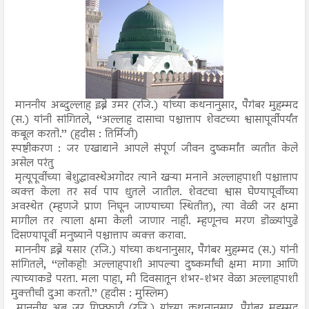
माननीय अब्दुल्लाह इब्ने उमर (रजि.) यांच्या कथनानुसार, पैगंबर मुहम्मद
(स.) यांनी सांगितले, ‘‘अल्लाह दासाचा पश्चात्ताप शेवटच्या श्वासापूर्वीपर्यंत
कबूल करतो.’’ (हदीस : तिर्मिजी)
स्पष्टीकरण : जर एखाद्याने आपले संपूर्ण जीवन दुष्कर्मांत व्यतीत केले
असेल परंतु
मृत्यूपूर्वीच्या बेशुद्धावस्थेअगोदर त्याने खऱ्या मनाने अल्लाहपाशी पश्चात्ताप
व्यक्त केला तर सर्व पाप धुतले जातील. शेवटचा श्वास घेण्यापूर्वीच्या
अवस्थेत (म्हणजे प्राण निघून जाण्याच्या स्थितीत), त्या वेळी जर क्षमा
मागील तर त्याला क्षमा केली जाणार नाही. म्हणूनच मरण डोळ्यांपुढे
दिसण्यापूर्वी मनुष्याने पश्चात्ताप व्यक्त करावा.
माननीय इब्ने यसार (रजि.) यांच्या कथनानुसार, पैगंबर मुहम्मद (स.) यांनी
सांगितले, ‘‘लोकहो! अल्लाहपाशी आपल्या दुष्कर्मांची क्षमा मागा आणि
त्याच्याकडे परता. मला पाहा, मी दिवसातून शंभर-शंभर वेळा अल्लाहपाशी
मुक्तीची दुआ करतो.’’ (हदीस : मुस्लिम)
माननीय अबू जर गिफ्फारी (रजि.) यांच्या कथनानुसार, पैगंबर मुहम्मद