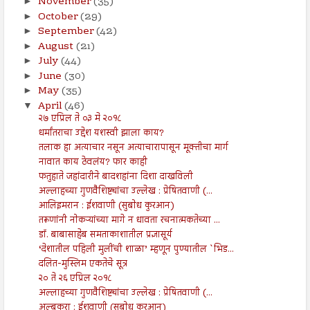
November
(35)
►
October
(29)
►
September
(42)
►
August
(21)
►
July
(44)
►
June
(30)
►
May
(35)
►
April
(46)
▼
२७ एप्रिल ते ०३ मे २०१८
धर्मांतराचा उद्देश यशस्वी झाला काय?
तलाक हा अत्याचार नसून अत्याचारापासून मूक्तीचा मार्ग
नावात काय ठेवलंय? फार काही
फतुहाते जहांदारीने बादशहांना दिशा दाखविली
अल्लाहच्या गुणवैशिष्ट्यांचा उल्लेख : प्रेषितवाणी (...
आलिइमरान : ईशवाणी (सुबोध कुरआन)
तरूणांनी नोकऱ्यांच्या मागे न धावता रचनात्मकतेच्या ...
डॉ. बाबासाहेब समताकाशातील प्रज्ञासूर्य
‘देशातील पहिली मुलींची शाळा’ म्हणून पुण्यातील `भिड...
दलित-मुस्लिम एकतेचे सूत्र
२० ते २६ एप्रिल २०१८
अल्लाहच्या गुणवैशिष्ट्यांचा उल्लेख : प्रेषितवाणी (...
अल्बकरा : ईशवाणी (सुबोध कुरआन)