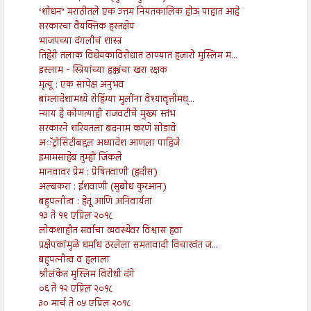
‘शोधन’ मराठीतले एक उत्तम नियतकालिक होऊ पाहात आहे
सरकारचा वैयक्तिक हस्तक्षेप
भाजपच्या दंगलीचं शास्त्र
तिहेरी तलाक विधेयकाविरोधात ठाण्यात हजारो मुस्लिम म...
इस्लाम - स्त्रियांच्या हक्कांचा खरा रक्षक
मृत्यू : एक सापेक्ष अनुभव
बांग्लादेशामध्ये रोहिंग्या मुलींना वेश्यावृत्तीमध्...
न्याय हे कोणत्याही राजवटीचे मुख्य स्तंभ
सरकारने शरियतला बदनाम करणे सोडावे
अॅट्रोसिटीबद्दल अध्यादेश आणला पाहिजे
इमामसाहेब तुम्हीं जिंकले
मानवावर प्रेम : प्रेषितवाणी (हदीस)
अल्बकरा : ईशवाणी (सुबोध कुरआन)
बहुपत्नीत्व : हेतू आणि अनिवार्यता
१३ ते १९ एप्रिल २०१८
लोकशाहीत सर्वांचा व्यवस्थेवर विश्वास हवा
प्रक्षेपकांमुळे धर्मांध ठरलेला समतावादी विचारवंत ज...
बहुपत्नीत्व व हलाला
श्रीलंकेत मुस्लिम विरोधी दंगे
०६ ते १२ एप्रिल २०१८
३० मार्च ते ०५ एप्रिल २०१८