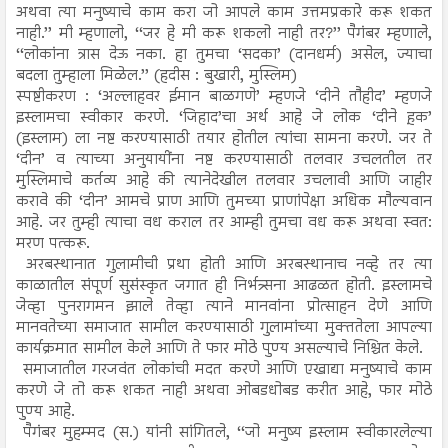
अथवा त्या मनुष्याचे काम करा जो आपले काम उत्तमप्रकारे करू शकत
नाही.’’ मी म्हणालो, ‘‘जर हे मी करू शकलो नाही तर?’’ पैगंबर म्हणाले,
‘‘लोकांना त्रास देऊ नका. हा तुमचा ‘सदका’ (दानधर्म) असेल, ज्याचा
बदला तुम्हाला मिळेल.’’ (हदीस : बुखारी, मुस्लिम)
स्पष्टीकरण : ‘अल्लाहवर ईमान बाळगणे’ म्हणजे ‘दीने तौहीद’ म्हणजे
इस्लामचा स्वीकार करणे. ‘जिहाद’चा अर्थ आहे जे लोक ‘दीने ह़क’
(इस्लाम) ला नष्ट करण्यासाठी तयार होतील त्यांचा सामना करणे. जर ते
‘दीन’ व त्याच्या अनुयायींना नष्ट करण्यासाठी तलवार उचलतील तर
मुस्लिमाचे कर्तव्य आहे की त्यानेदेखील तलवार उचलावी आणि जाहीर
करावे की ‘दीन’ आमचे प्राण आणि तुमच्या प्राणांपेक्षा अधिक मौल्यवान
आहे. जर तुम्ही त्याचा वध कराल तर आम्ही तुमचा वध करू अथवा स्वत:
मरण पत्करू.
अरबस्थानात गुलामीची प्रथा होती आणि अरबस्थानाच नव्हे तर त्या
काळातील संपूर्ण सुसंस्कृत जगात ही निर्भत्र्सना आढळत होती. इस्लामचे
जेव्हा पुनरागमन झाले तेव्हा त्याने मानवांना प्रोत्साहन देणे आणि
मानवतेच्या समाजात सामील करण्यासाठी गुलामांच्या मुक्ततेला आपल्या
कार्यक्रमात सामील केले आणि ते फार मोठे पुण्य असल्याचे निश्चित केले.
समाजातील गरजवंत लोकांची मदत करणे आणि एखाद्या मनुष्याचे काम
करणे जे तो करू शकत नाही अथवा ओबडधोबड करीत आहे, फार मोठे
पुण्य आहे.
पैगंबर मुहम्मद (स.) यांनी सांगितले, ‘‘जो मनुष्य इस्लाम स्वीकारलेल्या