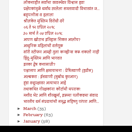
लोकशाहीत सर्वांचा व्यवस्थेवर विश्वास हवा
प्रक्षेपकांमुळे धर्मांध ठरलेला समतावादी विचारवंत ज...
बहुपत्नीत्व व हलाला
श्रीलंकेत मुस्लिम विरोधी दंगे
०६ ते १२ एप्रिल २०१८
३० मार्च ते ०५ एप्रिल २०१८
आपण खोटाच इतिहास शिकत आलोय?
आधुनिक महिलांची वर्तणूक
सॉरी स्टीफन आम्ही तुला कन्व्हीन्स करू शकलो नाही
हिंदू-मुस्लिम आणि भागवत
इतका द्वेष कशासाठी?
पश्चात्ताप आणि क्षमायाचना : प्रेषितवाणी (हदीस)
अल्बकरा : ईशवाणी (सुबोध कुरआन)
हुंडा वधूपक्षावर अत्याचार आहे
तथाकथित गोरक्षकांना कोर्टाची चपराक!
मशीद भेट आणि शीरखुर्मा, इत्रच्या पलीकडचा संवाद
भारतीय धर्म संप्रदायांची समृद्ध सहिष्णु परंपरा आणि...
March
(35)
►
February
(63)
►
January
(58)
►
2017
(141)
►