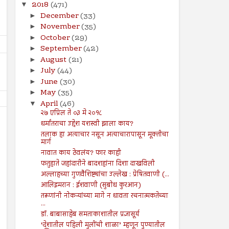
2018
(471)
▼
December
(33)
►
November
(35)
►
October
(29)
►
September
(42)
►
August
(21)
►
July
(44)
►
June
(30)
►
May
(35)
►
April
(46)
▼
२७ एप्रिल ते ०३ मे २०१८
धर्मांतराचा उद्देश यशस्वी झाला काय?
तलाक हा अत्याचार नसून अत्याचारापासून मूक्तीचा
मार्ग
नावात काय ठेवलंय? फार काही
फतुहाते जहांदारीने बादशहांना दिशा दाखविली
26
19
Jul
Jul
2024
2024
अल्लाहच्या गुणवैशिष्ट्यांचा उल्लेख : प्रेषितवाणी (...
आलिइमरान : ईशवाणी (सुबोध कुरआन)
२६ जुलै ते ०१ ऑगस्ट २०२४
१९ जुलै ते २५ जुलै २०२४
तरूणांनी नोकऱ्यांच्या मागे न धावता रचनात्मकतेच्या
...
Shodhan
7/26/2024
Shodhan
7/19/2024
डॉ. बाबासाहेब समताकाशातील प्रज्ञासूर्य
‘देशातील पहिली मुलींची शाळा’ म्हणून पुण्यातील