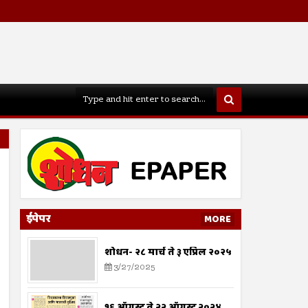
ईपेपर
MORE
शोधन- २८ मार्च ते ३ एप्रिल २०२५
3/27/2025
१६ ऑगस्ट ते २२ ऑगस्ट २०२४