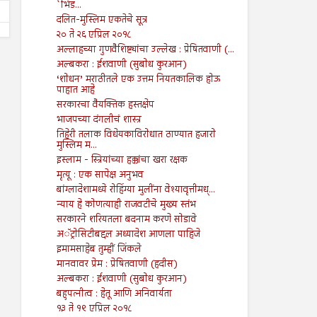
`भिड...
दलित-मुस्लिम एकतेचे सूत्र
२० ते २६ एप्रिल २०१८
अल्लाहच्या गुणवैशिष्ट्यांचा उल्लेख : प्रेषितवाणी (...
अल्बकरा : ईशवाणी (सुबोध कुरआन)
‘शोधन’ मराठीतले एक उत्तम नियतकालिक होऊ
पाहात आहे
सरकारचा वैयक्तिक हस्तक्षेप
भाजपच्या दंगलीचं शास्त्र
तिहेरी तलाक विधेयकाविरोधात ठाण्यात हजारो
मुस्लिम म...
इस्लाम - स्त्रियांच्या हक्कांचा खरा रक्षक
मृत्यू : एक सापेक्ष अनुभव
बांग्लादेशामध्ये रोहिंग्या मुलींना वेश्यावृत्तीमध्...
न्याय हे कोणत्याही राजवटीचे मुख्य स्तंभ
सरकारने शरियतला बदनाम करणे सोडावे
अॅट्रोसिटीबद्दल अध्यादेश आणला पाहिजे
इमामसाहेब तुम्हीं जिंकले
मानवावर प्रेम : प्रेषितवाणी (हदीस)
अल्बकरा : ईशवाणी (सुबोध कुरआन)
बहुपत्नीत्व : हेतू आणि अनिवार्यता
१३ ते १९ एप्रिल २०१८