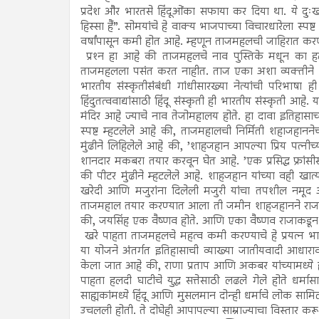
प्रदेश और भारतसे हिंदूओंका सफाया कर दिया था. ये दु
हिस्सा हैं”. सोमयांचे हे वाक्य भाजपाच्या विचारधारेला स्पष
वर्षांपासून कमी होत आहे. म्हणून ताजमहलची जाहिरात कर
प्रश्‍न हा आहे की ताजमहलचे नाव पुस्तिके मधून का हट
ताजमहलला पसंत करत नाहीत. ताज एका अशा व्यक्तीने निर
भारतीय संस्कृतीसंंबंधी गांधीसारख्या नेत्यांची परिभाष
हिंदुतत्ववाद्यांसाठी हिंदू संस्कृती ही भारतीय संस्कृती आ
मंदिर आहे ज्याचे नाव तेजोमहालय होते. हा दावा इतिहास
स्पष्ट म्हटलेले आहे की, ताजमहालची निर्मिती शहाजहान
मुंढीने लिहिलेले आहे की, ’शाहजहान आपल्या प्रिय पत्नी
शानदार मकबरा तयार करवून घेत आहे. ’एक प्रसिद्ध फ्रांसीस
की पीटर मुंढीने म्हटलेले आहे. शाहजहान यांच्या वही खात
खरेदी आणि मजुरांना दिलेली मजुरी यांचा तपशील नमूद आ
ताजमहाल तयार करण्यात आला ती जमीन शाहजहानने राजा जयस
की, जयसिंह एक वैष्णव होते. आणि एका वैष्णव राजाकडून 
खरे पाहता ताजमहलचे महत्व कमी करण्याचे हे प्रयत्न भा
या योजने अंतर्गत इतिहासाची व्याख्या जातीयवादी आधारा
केला जात आहे की, राणा प्रताप आणि अकबर यांच्यामध्ये हलद
पाहता हलदी घाटीचे युद्ध सत्तेसाठी लढले गेले होते धर
साह्यकांमध्ये हिंदू आणि मुसलमान दोन्ही धर्माचे लोक सामिल
उचलली होती. ते दोघेही आपापल्या साम्राज्याचा विस्तार करू