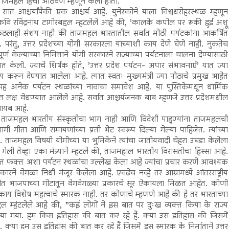
ुमताजमहेल हिची आठवण म्हणून केली होती.
त आश्चर्यांपैकी एक आश्चर्य आहे. युनेस्कोने याला विश्वधरोहरस्थळ म्हणून
वि रविंद्रनाथ टागोरबद्दल म्हटलेले आहे की, ’कालके कपोल पर रूकी हुई अश्रू
कुठलाही संशय नाही की ताजमहल भारतातील सर्वात मोठी पर्यटकांना आकर्षित
रंतु, उत्तर प्रदेशच्या योगी सरकारला याच्याशी काय देणे घेणे नाही. नुकतेच
 पूर्ण केल्याच्या निमित्ताने योगी सरकारने राज्याच्या पर्यटनाला चालना देण्यासाठी
त केली. ज्याचे शिर्षक होते, ’उत्तर प्रदेश पर्यटन- अपार संभावनाएँ’ यात ज्या
य करून देण्यात आलेला आहे. त्यात स्वतः मुख्यमंत्री ज्या पीठाचे प्रमुख आहेत
ह अनेक पर्यटन स्थळांच्या नावाचा समावेश आहे. या पुस्तिकेमधून धार्मिक
्त लक्ष वेधण्यात आलेले आहे. सर्वात आश्चर्यजनक बाब म्हणजे उत्तर प्रदेशमधील
 गायब आहे.
की, ताजमहल भारतीय संस्कृतीचा भाग नाही आणि विदेशी पाहुण्यांना ताजमहलची
ागी गीता आणि रामायणांच्या प्रती भेट स्वरूप दिल्या गेल्या पाहिजेत. त्यांच्या
ेत. ताजमहल विषयी योगीच्या या भुमिकेने त्यांचा जातीयवादी चेहरा उघडा केलेला
 गेली तेव्हा एका मंत्र्याने म्हटले की, ताजमहाल भारतीय विरासतीचा हिस्सा आहे.
ाच्यात फक्त अशा पर्यटन स्थळांचा उल्लेख केला आहे ज्यांचा प्रचार करणे आवश्यक
कारने वेगळा निधी मंजूर केलेला आहे. एवढेच नव्हे तर आग्रामध्ये आंतरराष्ट्रीय
बतीत भाजपाच्या गोटातून वेगवेगळ्या प्रकारचे सूर ऐकायला मिळत आहेत. कोणी
काय विशेष महत्वाचे स्मारक नाही. तर कोणाचे म्हणणे आहे की हे तर भारताच्या
्दल म्हंटलेले आहे की, ”कई लोगों ने इस बात पर दुःख व्यक्त किया के राज्य
या गया. हम किस इतिहास की बात कर रहे हैं. क्या उस इतिहास की जिसमें
 क्या हम उस इतिहास की बात कर रहे हैं जिसमें इस स्मारक के निर्माताने उत्तर