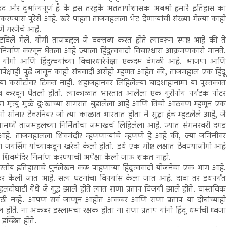
ःखद और दुर्भाग्यपूर्ण है के इस तरहके अततायीशासक अबभी हमारे इतिहास का
्ट करण्यास पुरेसे आहे. खरे पाहता ताजमहलला भेट देणाऱ्यांची संख्या गेल्या काही
णे गरजेचे आहे.
विले गेले. योगी ताजबद्दल जे वक्तव्य करत होते त्यावरून स्पष्ट आहे की ते
्माण करवून घेतला आहे ज्याला हिंदुत्ववादी विचारधारा आक्रमणकारी मानते.
ा ही योगी आणि हिंदुत्वयांच्या विचारधारेपेक्षा एकदम वेगळी आहे. भाजपा आणि
हे. यापेक्षाही पुढे जावून काही संघवादी असेही म्हणत आहेत की, ताजमहाल एक हिंदू
ाच्या कसोटीवर टिकत नाही. शहाजहानवर लिहिलेल्या बादशाहानामा या पुस्तकात
नेच करवून घेतली होती. त्याकाळात भारतात आलेला एक युरोपीय पर्यटक पीटर
च्या मृत्यु मुळे दुःखाच्या सागरात बुडालेला आहे आणि तिची आठवण म्हणून एक
ी सोनार टेवरनियर जो त्या काळात भारतात होता ने सुद्धा हेच म्हटलेले आहे, जे
्यामध्ये ताजमहलच्या निर्मितीचा जमाखर्च लिहिलेला आहे. ज्यात संगमरवरी दगड
हे. ताजमहालला शिवमंदीर म्हणणाऱ्यांचे म्हणणे हे आहे की, ज्या जमिनीवर
िंग यांच्याकडून खरेदी केली होती. इथे एक गोष्ट लक्षात ठेवण्याजोगी आहे
शिवमंदिर निर्माण करण्याची अपेक्षा केली जाऊ शकत नाही.
रतीय इतिहासाचे पुर्नलेखन करू पाहणाऱ्या हिंदुत्ववादी योजनेचा एक भाग आहे.
वर केली जात आहे. सत्य घटनांचा विपर्यास केला जात आहे. दावा तर इथपर्यंत
ीघाटी येथे जे युद्ध झाले होते त्यात राणा प्रताप विजयी झाले होते. वास्तविक
्मासाठी नव्हे. आपण सर्व जाणून आहोत अकबर आणि राणा प्रताप या दोघांच्याही
 होते. ना अकबर इस्लामचा रक्षक होता ना राणा प्रताप यांनी हिंदू धर्माची ध्वजा
 इच्छित होते.