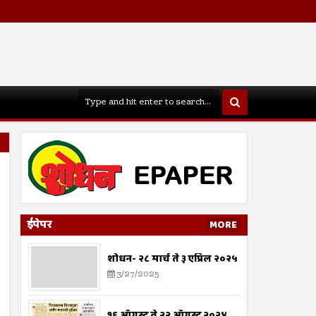
ईपेपर
MORE
शोधन- २८ मार्च ते ३ एप्रिल २०२५
3/27/2025
१६ ऑगस्ट ते २२ ऑगस्ट २०२४