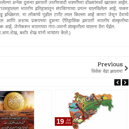
ेलेल्या अनेक दुसऱ्या इमारती जातीयवादी शक्तींच्या डोळ्यांमध्ये खटकत आहेत.
ंनी ताजमहालला भारतीय इतिहासातून संपविण्याचा प्रयत्न चालविलेला आहे. फक्त
ाडू इच्छितात. या लोकांचे पुढील टार्गेट लाल किल्ला आहे काय? जेथून देशाचे
ाजमहल आणि अशाच प्रकारच्या दुसऱ्या ऐतिहासिक इमारती भारतीय संस्कृतीचा
क आहे. जेणेकरून भारताच्या गंगा-जमनी संस्कृतीला चालना देता येईल.
एम.आय.शेख, बशीर शेख यांनी भाषांतर केले.)
Previous
विवेक वेडा झालाय!
19
Jul
2024