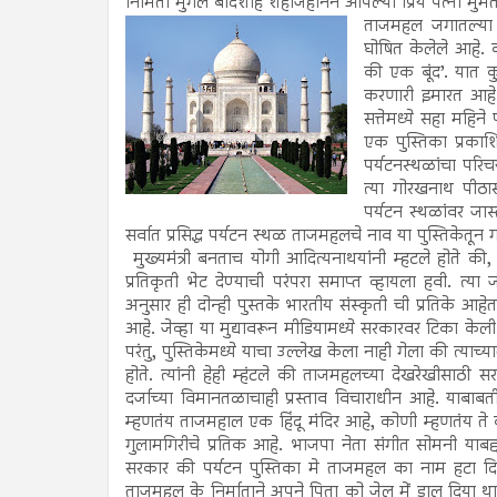
निर्मिती मुगल बादशाह शहाजहानने आपल्या प्रिय पत्नी म
ताजमहल जगातल्या सा
घोषित केलेले आहे. क
की एक बूंद’. यात 
करणारी इमारत आहे. प
सत्तेमध्ये सहा महिने
एक पुस्तिका प्रकाशि
पर्यटनस्थळांचा परिच
त्या गोरखनाथ पीठास
पर्यटन स्थळांवर जास
सर्वात प्रसिद्ध पर्यटन स्थळ ताजमहलचे नाव या पुस्तिकेतून
मुख्यमंत्री बनताच योगी आदित्यनाथयांनी म्हटले होते 
प्रतिकृती भेट देण्याची परंपरा समाप्त व्हायला हवी. त्या ज
अनुसार ही दोन्ही पुस्तके भारतीय संस्कृती ची प्रतिके आह
आहे. जेव्हा या मुद्यावरून मीडियामध्ये सरकारवर टिका केली
परंतु, पुस्तिकेमध्ये याचा उल्लेख केला नाही गेला की त्य
होते. त्यांनी हेही म्हंटले की ताजमहलच्या देखरेखीसाठी सर
दर्जाच्या विमानतळाचाही प्रस्ताव विचाराधीन आहे. याबा
म्हणतंय ताजमहाल एक हिंदू मंदिर आहे, कोणी म्हणतंय ते 
गुलामगिरीचे प्रतिक आहे. भाजपा नेता संगीत सोमनी याबद
सरकार की पर्यटन पुस्तिका मे ताजमहल का नाम हटा दि
ताजमहल के निर्माताने अपने पिता को जेल में डाल दिया था.