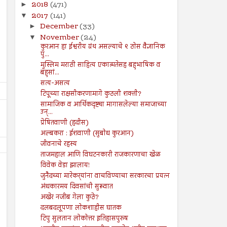
2018
(471)
►
2017
(141)
▼
December
(33)
►
November
(24)
▼
कुरआन हा ईश्वरीय ग्रंथ असल्याचे ९ ठोस वैज्ञानिक
पु...
मुस्लिम मराठी साहित्य एकात्मतेसह बहुभाषिक व
बहुसां...
सत्य-असत्य
टिपूच्या राक्षसीकरणामागे कुठली शक्ती?
सामाजिक व आर्थिकदृष्ट्या मागासलेल्या समाजाच्या
उन्...
प्रेषितवाणी (हदीस)
अल्बकरा : ईशवाणी (सुबोध कुरआन)
जीवनाचे रहस्य
ताजमहाल आणि विघटनकारी राजकारणाचा खेळ
विवेक वेडा झालाय!
जुनैदच्या मारेकर्‍यांना वाचविण्याचा सरकारचा प्रयत्न
अंधकारमय दिवसांची सुरूवात
अखेर नजीब गेला कुठे?
दलबदलूपणा लोकशाहीस घातक
19
26
Jul
Jul
टिपु सुलतान लोकोत्तर इतिहासपुरुष
2024
2024