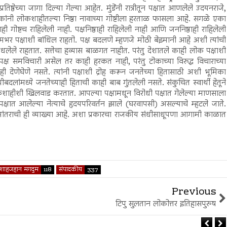
्ठेच्या जागा दिल्या गेल्या आहेत. मुंडेंनी रात्रीतून पक्षात आणलेले उदयनराजे,
कांनी लोकशाहीतल्या निष्ठा नावाच्या गोष्टीला हरताळ फासला आहे. सगळे एका
ी गोष्टच राहिलेली नाही. पक्षनिष्ठाही राहिलेली नाही आणि जननिष्ठाही राहिलेली
मभर पक्षाशी बांधिल राहतो. पक्ष बदलणे म्हणजे मोठी बेइमानी आहे अशी त्यांची
धलेले राहतात. सत्तेचा हव्यास बाळगत नाहीत. परंतु देशातले काही लोक पक्षाशी
 पक्ष समविचारी असेल तर काही हरकत नाही, परंतु टोकाच्या विरुद्ध विचाराच्या
ही देणेघेणे नसते. त्यांनी पक्षाशी द्रोह करून जनतेच्या हितासाठी अशी भूमिका
ांमध्ये जनतेच्याही हिताची काही बाब गुंतलेली नसते. संकुचित स्वार्थी हेतूने
कशाहीशी खिलवाड करतात. आपल्या पक्षामधून विरोधी पक्षात गेलेल्या माणसाला
्षात आलेल्या नेत्याचे हृदयपरिवर्तन झाले (घरवापसी) असल्याचे म्हटले जाते.
क्षांतराची ही व्याख्या आहे. अशा प्रकारचा राजकीय संधीसाधूपणा आगामी काळात
शाहजहान मगदुम
118
संपादकीय
337
Previous
टिपु सुलतान लोकोत्तर इतिहासपुरुष