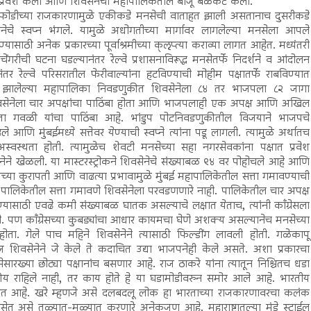
 प्रवेश केला आणि शिवसेनेची महापालिकेतील बाजू बळकट केली.
डाफोडीच्या राजकारणामुळे एकीकडे मनसेची वाताहत झाली असतानाच दुसरीकडे
पनेचे स्वप्न भंगले. यामुळे अधोगतीच्या मार्गावर लागलेल्या मनसेला आपले
्यासाठी अनेक प्रकारच्या पूर्वाश्रमीच्या क्ऌप्त्या कराव्या लागत आहेत. मध्यंतरी
गराचेंगरीची घटना घडल्यानंतर रेल्वे प्रशासनाविरूद्ध मनसेतर्फे निदर्शने व आंदोलन
तर रेल्वे परिसरातील फेरीवाल्यांना हटविण्याची मोहीम पक्षातर्फे राबविण्यात
ध्ये झालेल्या महापालिका निवडणुकीत शिवसेनेला ८४ तर भाजपला ८२ जागा
शिवसेनेला चार अपक्षांचा पाठिंबा होता आणि भाजपलाही एक अपक्ष आणि अखिल
ीता गवळी यांचा पाठिंबा आहे. भांडुप पोटनिवडणुकीतील विजयाने भाजपचे
आणि मुंबईमध्ये सत्तेवर येण्याची स्वप्ने त्यांना पडू लागली. त्यामुळे अर्थातच
अस्वस्थता होती. त्यामुळेच शेवटी मनसेच्या सहा नगरसेवकांना पक्षात प्रवेश
नेने खेळली. या मास्टरस्ट्रोकने शिवसेनेचे संख्याबळ ९४ वर पोहोचले आहे आणि
या कुरापती आणि वाढत्या प्रभावामुळे मुंबई महापालिकेतील सत्ता गमावण्याची
बई पालिकेतील सत्ता गमावणे शिवसेनेला परवडणणारे नाही. पालिकेतील चार अपक्ष
ाठी एवढे कमी संख्याबळ घातक असल्याचे लक्षात येताच, त्यांनी काँग्रेसला
 पण काँग्रेसच्या कुबड्यांचा आधार कायमचा घेणे अशक्य असल्यानेच मनसेच्या
ता. गेले पाच महिने शिवसेनेने त्यासाठी फिल्डींग लावली होती. गळेकापू
सेनेने जे केले ते कदाचित उद्या भाजपनेही केले असते. अशा प्रकारचा
ारख्या छोट्या पक्षानांच बसणार आहे. राज ठाकरे यांना त्यातून निश्चितच धडा
रीय राहिले नाही, तर काय होते हे या घडामोडीवरुन समोर आले आहे. भारतीय
 जात आहे. खरे म्हणजे असे दलबदलू लोक हा भारताच्या राजकारणावरचा कलंक
नसेत असे तळ्यात-मळ्यात करणारे अनेकजण आहे. महाराष्ट्रातल्या मुंडे स्टाईल