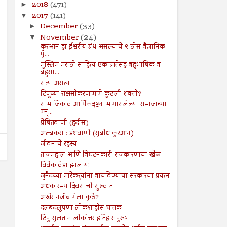
2018
(471)
►
2017
(141)
▼
December
(33)
►
November
(24)
▼
कुरआन हा ईश्वरीय ग्रंथ असल्याचे ९ ठोस वैज्ञानिक
पु...
29
28
Mar
Jun
मुस्लिम मराठी साहित्य एकात्मतेसह बहुभाषिक व
2024
2024
बहुसां...
सत्य-असत्य
विचारसरणीरहित राजकीय विचारधारेचा
महाराष्ट्रात पुन्हा मुस्लिम आरक्ष
टिपूच्या राक्षसीकरणामागे कुठली शक्ती?
उदय
मागणी!
सामाजिक व आर्थिकदृष्ट्या मागासलेल्या समाजाच्या
Shodhan
3/29/2024
Shodhan
6/28/2024
उन्...
प्रेषितवाणी (हदीस)
अल्बकरा : ईशवाणी (सुबोध कुरआन)
जीवनाचे रहस्य
ताजमहाल आणि विघटनकारी राजकारणाचा खेळ
विवेक वेडा झालाय!
जुनैदच्या मारेकर्‍यांना वाचविण्याचा सरकारचा प्रयत्न
अंधकारमय दिवसांची सुरूवात
अखेर नजीब गेला कुठे?
दलबदलूपणा लोकशाहीस घातक
टिपु सुलतान लोकोत्तर इतिहासपुरुष