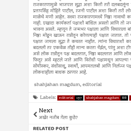
राजकारणामुळे भाजपात सुद्धा अशा किती तरी दलबदलूंना प्रतिष
प्रतापसिंह मोहिते पाटील, रजनी पाटील अशा किती तरी लो
माळेचे मणी आहेत. सध्या राजकारणामध्ये निष्ठा नावाची काह
नाही. एखादा कार्यकर्ता पक्षाशी बांधिल असतो आणि तो जन्
भावना असते. म्हणून ते जन्मभर पक्षाला आणि विचाराला बां
निष्ठा मोडून खाऊन रात्रीतून कोणत्याही पक्षात जातात. तो
पक्षात जायला सुद्धा ते कचरत नाहीत. त्यांना विचाराशी का
बदलली तर एकवेळ तीही मान्य करता येईल, परंतु अशा टोपीबदल
असे लोक रात्रीतून पक्ष बदलतात, निष्ठा बदलतात आणि लो
फितूर असे म्हटले जाते आणि विरोधी पक्षामधून आपल्या पक
सोयीस्कर, संधीसाधू, स्वार्थी, आपमतलबी आणि निर्लज्ज प
लोकशाहीला बाधक ठरणार आहे.
shahjahan magdum, editorial
Labels:
editorial
137
shahjahan magdum
88
Next
अखेर नजीब गेला कुठे?
RELATED POST