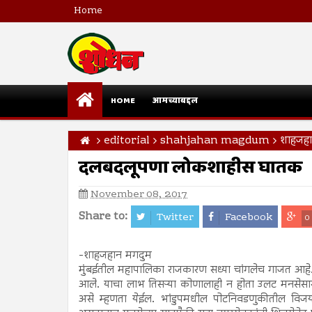
Home
HOME
आमच्याबद्दल
editorial
shahjahan magdum
शाहजहा
दलबदलूपणा लोकशाहीस घातक
November 08, 2017
Share to:
Twitter
Facebook
0
-शाहजहान मगदुम
मुंबईतील महापालिका राजकारण सध्या चांगलेच गाजत आहे. क
आले. याचा लाभ तिसऱ्या कोणालाही न होता उलट मनसेसारख्
असे म्हणता येईल. भांडुपमधील पोटनिवडणुकीतील विजय