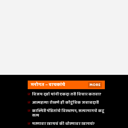
मनोगत – वाचकांचे
MORE
विजय दर्डा यांनी एकदा तरी विचार करावा?
आत्महत्या रोखणे ही कौटुंबिक जबाबदारी
काश्मिरी पंडितांचे विस्थापन, सत्यामागचे कटू
सत्य
मरणावर रडायचं की धोरणावर रडायचं?