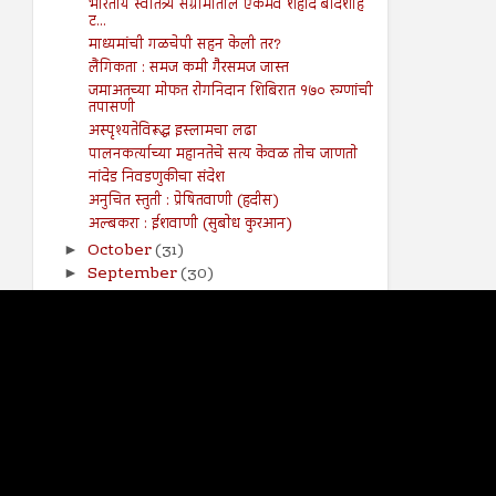
भारतीय स्वातंत्र्य संग्रामातील एकमेव शहीद बादशाह
ट...
माध्यमांची गळचेपी सहन केली तर?
लैंगिकता : समज कमी गैरसमज जास्त
जमाअतच्या मोफत रोगनिदान शिबिरात १७० रुग्णांची
तपासणी
अस्पृश्यतेविरूद्ध इस्लामचा लढा
पालनकर्त्याच्या महानतेचे सत्य केवळ तोच जाणतो
नांदेड निवडणुकीचा संदेश
अनुचित स्तुती : प्रेषितवाणी (हदीस)
अल्बकरा : ईशवाणी (सुबोध कुरआन)
October
(31)
►
September
(30)
►
August
(23)
►