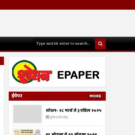
ईपेपर
MORE
शोधन- २८ मार्च ते ३ एप्रिल २०२५
3/27/2025
१६ ऑगस्ट ते २२ ऑगस्ट २०२४