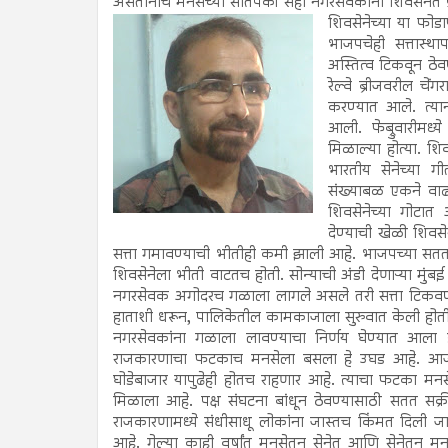
असतानाच मनसेच्या सातपैकी सहा नगरसेवकांनी शिवसेनेत
शिवसेनेच्या या फो
भाजपचेही सत्तास्था
अस्तित्व टिकवून ठेवण
रेल्वे ब्रीजवरील चें
करण्यात आले. त्यानं
आली. फेब्रुवारीम
मिळाल्या होत्या. 
भारतीय सेनेच्या ग
संख्याबळ एकने वाढले 
शिवसेनेच्या गोटात 
देण्याची खेळी शिवसे
सत्ता गमावण्याची भीतीही कमी झाली आहे. भाजपच्या सततच्
शिवसेनेला भीती वाटतच होती. सोन्याची अंडी देणाऱ्या मुं
नगरसेवक अगोदरच गळाला लागले असले तरी सत्ता टिकवण्यास
हाताशी धरून, पालिकेतील कामकाजाला सुरुवात केली होती.
नगरसेवकांना गळाला लावण्याचा निर्णय घेण्यात आला हो
राजकारणाचा फटकाच मनसेला बसला हे उघड आहे. आज शिव
घोडेबाजार यापुढेही होतच राहणार आहे. त्याचा फटका मनसेस
मिळाला आहे. पक्ष संघटना बांधून ठेवण्यासाठी सतत सक्
राजकारणामध्ये संधीसाधू लोकांना जास्तच किंमत दिली
आहे. गेल्या काही वर्षांत मनसेतून सेनेत आणि सेनेतून म