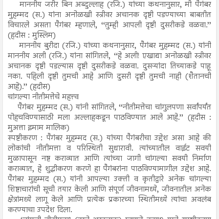
माननीय जरीर बिन अब्दुल्लाह (रजि.) यांच्या कथनानुसार, मी पैगंबर
मुहम्मद (स.) यांना अनोळखी स्त्रीवर अचानक दृष्टी पडण्याच्या बाबतीत
विचारले असता पैगंबर म्हणाले, ‘‘तुम्ही आपली दृष्टी दुसरीकडे वळवा.’’
(हदीस : मुस्लिम)
माननीय बुरीदा (रजि.) यांच्या कथनानुसार, पैगंबर मुहम्मद (स.) यांनी
माननीय अली (रजि.) यांना सांगितले, ‘‘हे अली! एखाद्या अनोळखी स्त्रीवर
अचानक दृष्टी पडल्यास दृष्टी दुसरीकडे वळवा. दुसऱ्यांदा तिच्याकडे पाहू
नका. पहिली दृष्टी तुमची आहे आणि दुसरी दृष्टी तुमची नाही (शैतानची
आहे).’’ (हदीस)
चांगल्या नीतीमत्तेचे महत्त्व
पैगंबर मुहम्मद (स.) यांनी सांगितले, ‘‘नीतीमत्तेचा चांगुलपणा सर्वांपर्यंत
पोहचविण्यासाठी मला अल्लाहकडून पाठविण्यात आले आहे.’’ (हदीस :
मुअत्ता इमाम मालिक)
स्पष्टीकरण : पैगंबर मुहम्मद (स.) यांच्या पैगंबरीचा उद्देश असा आहे की
लोकांची नीतीमत्ता व परिस्थिती सुधारावी. त्यांच्यातील वाईट सवयी
मुळापासून नष्ट कराव्यात आणि त्यांच्या जागी चांगल्या सवयी निर्माण
कराव्यात, हे शुद्धीकरण करणे हा पैगंबरांना पाठविण्यामागील उद्देश आहे.
पैगंबर मुहम्मद (स.) यांनी आपल्या उक्ती व कृतीद्वारे अनेक चांगल्या
शिष्टाचारांची सूची तयार केली आणि संपूर्ण जीवनामध्ये, जीवनातील अनेक
क्षेत्रांमध्ये लागू केले आणि प्रत्येक प्रकारच्या स्थितीमध्ये त्यांचा अवलंब
करण्याचा उपदेश दिला.