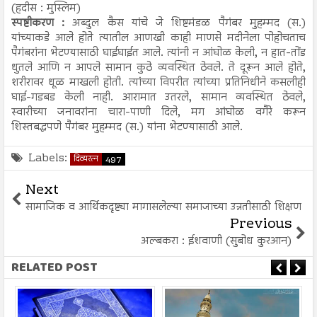
(हदीस : मुस्लिम)
स्पष्टीकरण :
अब्दुल कैस यांचे जे शिष्टमंडळ पैगंबर मुहम्मद (स.)
यांच्याकडे आले होते त्यातील आणखी काही माणसे मदीनेला पोहोचताच
पैगंबरांना भेटण्यासाठी घाईघाईत आले. त्यांनी न आंघोळ केली, न हात-तोंड
धुतले आणि न आपले सामान कुठे व्यवस्थित ठेवले. ते दूरून आले होते,
शरीरावर धूळ माखली होती. त्यांच्या विपरीत त्यांच्या प्रतिनिधीने कसलीही
घाई-गडबड केली नाही. आरामात उतरले, सामान व्यवस्थित ठेवले,
स्वारीच्या जनावरांना चारा-पाणी दिले, मग आंघोळ वगैरे करून
शिस्तबद्धपणे पैगंबर मुहम्मद (स.) यांना भेटण्यासाठी आले.
Labels:
दिव्यरत्न
497
Next
सामाजिक व आर्थिकदृष्ट्या मागासलेल्या समाजाच्या उन्नतीसाठी शिक्षण
Previous
अल्बकरा : ईशवाणी (सुबोध कुरआन)
RELATED POST