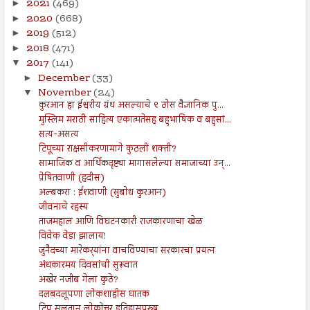
2021
(469)
►
2020
(668)
►
2019
(512)
►
2018
(471)
►
2017
(141)
▼
December
(33)
►
November
(24)
▼
कुरआन हा ईश्वरीय ग्रंथ असल्याचे ९ ठोस वैज्ञानिक पु...
मुस्लिम मराठी साहित्य एकात्मतेसह बहुभाषिक व बहुसां...
सत्य-असत्य
टिपूच्या राक्षसीकरणामागे कुठली शक्ती?
सामाजिक व आर्थिकदृष्ट्या मागासलेल्या समाजाच्या उन्...
प्रेषितवाणी (हदीस)
अल्बकरा : ईशवाणी (सुबोध कुरआन)
जीवनाचे रहस्य
ताजमहाल आणि विघटनकारी राजकारणाचा खेळ
विवेक वेडा झालाय!
जुनैदच्या मारेकर्‍यांना वाचविण्याचा सरकारचा प्रयत्न
अंधकारमय दिवसांची सुरूवात
अखेर नजीब गेला कुठे?
दलबदलूपणा लोकशाहीस घातक
टिपु सुलतान लोकोत्तर इतिहासपुरुष