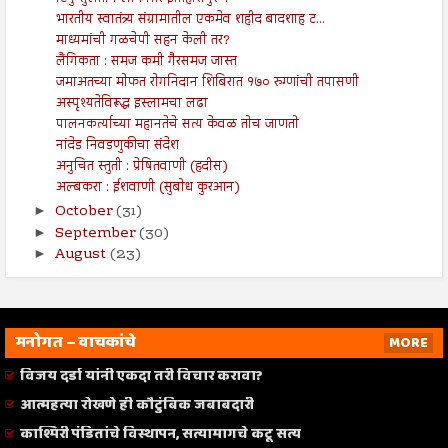
भारतीय स्वातंत्र्य संग्रामातील एकमेव शहीद बादशाह ट...
माध्यमांची गळचेपी सहन केली तर?
लैंगिकता : समज कमी गैरसमज जास्त
जमाअतच्या मोफत रोगनिदान शिबिरात १७० रुग्णांची तपासणी
अस्पृश्यतेविरूद्ध इस्लामचा लढा
पालनकर्त्याच्या महानतेचे सत्य केवळ तोच जाणतो
नांदेड निवडणुकीचा संदेश
अनुचित स्तुती : प्रेषितवाणी (हदीस)
अल्बकरा : ईशवाणी (सुबोध कुरआन)
October
(31)
►
September
(30)
►
August
(23)
►
मनोगत – वाचकांचे
MORE
विजय दर्डा यांनी एकदा तरी विचार करावा?
आत्महत्या रोखणे ही कौटुंबिक जबाबदारी
काश्मिरी पंडितांचे विस्थापन, सत्यामागचे कटू सत्य