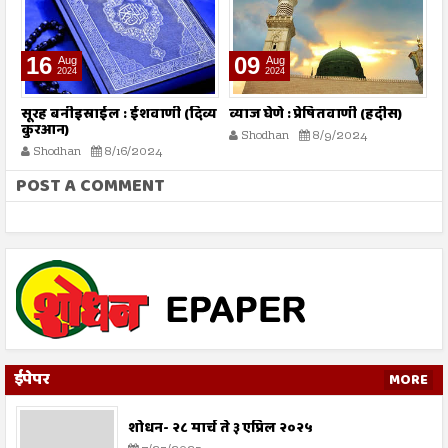
16
09
Aug
Aug
2024
2024
तो
सूरह बनीइस्राईल : ईशवाणी (दिव्य
व्याज घेणे : प्रेषितवाणी (हदीस)
म
कुरआन)
प
Shodhan
8/9/2024
Shodhan
8/16/2024
POST A COMMENT
ईपेपर
MORE
शोधन- २८ मार्च ते ३ एप्रिल २०२५