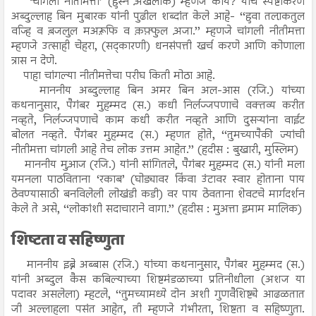
‘चांगली नीतीमत्ता’ (हुस्ने अ़खलाक) म्हणजे काय? याचे स्पष्टीकरण
अब्दुल्लाह बिन मुबारक यांनी पुढील शब्दांत केले आहे- ‘‘हुवा तला़कतुल
वज्हि व ब़जलुल मअरू़फि व क़फ़्फुल अ़जा.’’ म्हणजे चांगली नीतीमत्ता
म्हणजे उत्साही चेहरा, (सद्कारणी) धनसंपत्ती खर्च करणे आणि कोणाला
त्रास न देणे.
पाहा चांगल्या नीतीमत्तेचा परीघ किती मोठा आहे.
माननीय अब्दुल्लाह बिन अमर बिन अल-आस (रजि.) यांच्या
कथनानुसार, पैगंबर मुहम्मद (स.) कधी निर्लज्जपणाचे वक्तव्य करीत
नव्हते, निर्लज्जपणाचे काम कधी करीत नव्हते आणि दुसऱ्यांना वाईट
बोलत नव्हते. पैगंबर मुहम्मद (स.) म्हणत होते, ‘‘तुमच्यापैकी ज्यांची
नीतीमत्ता चांगली आहे तेच लोक उत्तम आहेत.’’ (हदीस : बुखारी, मुस्लिम)
माननीय मुआ़ज (रजि.) यांनी सांगितले, पैगंबर मुहम्मद (स.) यांनी मला
यमनला पाठविताना ‘रकाब’ (घोड्यावर किंवा उंटावर स्वार होताना पाय
ठेवण्यासाठी बनविलेली लोखंडी कडी) वर पाय ठेवताना शेवटचे मार्गदर्शन
केले ते असे, ‘‘लोकांशी सदाचाराने वागा.’’ (हदीस : मुअत्ता इमाम मालिक)
शिष्टता व सहिष्णुता
माननीय इब्ने अब्बास (रजि.) यांच्या कथनानुसार, पैगंबर मुहम्मद (स.)
यांनी अब्दुल कैस कबिल्याच्या शिष्टमंडळाच्या प्रतिनीधीला (अशज या
पदावर असलेला) म्हटले, ‘‘तुमच्यामध्ये दोन अशी गुणवैशिष्ट्ये आढळतात
जी अल्लाहला पसंत आहेत, ती म्हणजे गंभीरता, शिष्टता व सहिष्णुता.