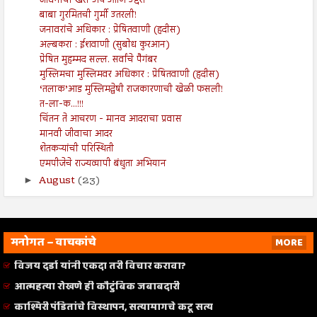
जीवनाचा खरा अर्थ आणि उद्देश
बाबा गुरमितची गुर्मी उतरली!
जनावरांचे अधिकार : प्रेषितवाणी (हदीस)
अल्बकरा : ईशवाणी (सुबोध कुरआन)
प्रेषित मुहम्मद सल्ल. सर्वांचे पैगंबर
मुस्लिमचा मुस्लिमवर अधिकार : प्रेषितवाणी (हदीस)
‘तलाक’आड मुस्लिमद्वेषी राजकारणाची खेळी फसली!
त-ला-क...!!!
चिंतन ते आचरण - मानव आदराचा प्रवास
मानवी जीवाचा आदर
शेतकऱ्यांची परिस्थिती
एमपीजेचे राज्यव्यापी बंधुता अभियान
August
(23)
►
मनोगत – वाचकांचे
MORE
विजय दर्डा यांनी एकदा तरी विचार करावा?
आत्महत्या रोखणे ही कौटुंबिक जबाबदारी
काश्मिरी पंडितांचे विस्थापन, सत्यामागचे कटू सत्य