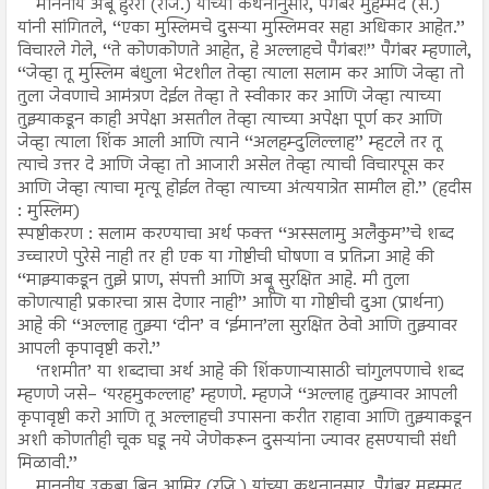
माननीय अबू हुरैरा (रजि.) यांच्या कथनानुसार, पैगंबर मुहम्मद (स.)
यांनी सांगितले, ‘‘एका मुस्लिमचे दुसऱ्या मुस्लिमवर सहा अधिकार आहेत.’’
विचारले गेले, ‘‘ते कोणकोणते आहेत, हे अल्लाहचे पैगंबर!’’ पैगंबर म्हणाले,
‘‘जेव्हा तू मुस्लिम बंधुला भेटशील तेव्हा त्याला सलाम कर आणि जेव्हा तो
तुला जेवणाचे आमंत्रण देईल तेव्हा ते स्वीकार कर आणि जेव्हा त्याच्या
तुझ्याकडून काही अपेक्षा असतील तेव्हा त्याच्या अपेक्षा पूर्ण कर आणि
जेव्हा त्याला शिंक आली आणि त्याने ‘‘अलहम्दुलिल्लाह’’ म्हटले तर तू
त्याचे उत्तर दे आणि जेव्हा तो आजारी असेल तेव्हा त्याची विचारपूस कर
आणि जेव्हा त्याचा मृत्यू होईल तेव्हा त्याच्या अंत्ययात्रेत सामील हो.’’ (हदीस
: मुस्लिम)
स्पष्टीकरण : सलाम करण्याचा अर्थ फक्त ‘‘अस्सलामु अलैकुम’’चे शब्द
उच्चारणे पुरेसे नाही तर ही एक या गोष्टीची घोषणा व प्रतिज्ञा आहे की
‘‘माझ्याकडून तुझे प्राण, संपत्ती आणि अब्रू सुरक्षित आहे. मी तुला
कोणत्याही प्रकारचा त्रास देणार नाही’’ आणि या गोष्टीची दुआ (प्रार्थना)
आहे की ‘‘अल्लाह तुझ्या ‘दीन’ व ‘ईमान’ला सुरक्षित ठेवो आणि तुझ्यावर
आपली कृपावृष्टी करो.’’
‘तशमीत’ या शब्दाचा अर्थ आहे की शिंकणाऱ्यासाठी चांगुलपणाचे शब्द
म्हणणे जसे– ‘यरहमुकल्लाह’ म्हणणे. म्हणजे ‘‘अल्लाह तुझ्यावर आपली
कृपावृष्टी करो आणि तू अल्लाहची उपासना करीत राहावा आणि तुझ्याकडून
अशी कोणतीही चूक घडू नये जेणेकरून दुसऱ्यांना ज्यावर हसण्याची संधी
मिळावी.’’
माननीय उकबा बिन आमिर (रजि.) यांच्या कथनानुसार, पैगंबर मुहम्मद