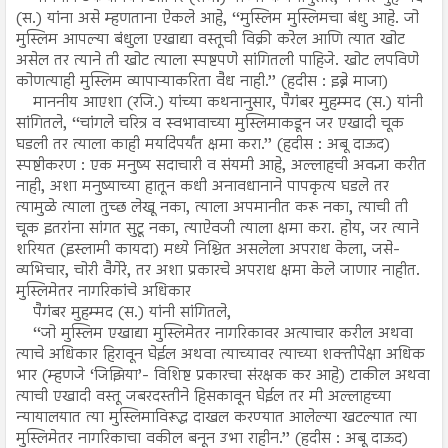
(स.) यांना असे म्हणताना ऐकले आहे, ‘‘मुस्लिम मुस्लिमचा बंधु आहे. जो
मुस्लिम आपल्या बंधुला एखाद्या वस्तूची विक्री करेल आणि त्यात खोट
असेल तर त्याने ती खोट त्याला स्पष्टपणे सांगितली पाहिजे. खोट लपविणे
कोणत्याही मुस्लिम व्यापाऱ्याकरिता वैध नाही.’’ (हदीस : इब्ने माजा)
माननीय आएशा (रजि.) यांच्या कथनानुसार, पैगंबर मुहम्मद (स.) यांनी
सांगितले, ‘‘चांगले चरित्र व स्वभावाच्या मुस्लिमाकडून जर एखादी चूक
घडली तर त्याला काही मर्यादेपर्यंत क्षमा करा.’’ (हदीस : अबू दाऊद)
स्पष्टीकरण : एक मनुष्य सदाचारी व संयमी आहे, अल्लाहची अवज्ञा करीत
नाही, अशा मनुष्याच्या हातून कधी अनावधानाने पापकृत्य घडले तर
त्यामुळे त्याला तुच्छ लेखू नका, त्याला अपमानीत करू नका, त्याची ती
चूक इतरांना सांगत सुटू नका, त्याऐवजी त्याला क्षमा करा. होय, जर त्याने
शरियत (इस्लामी कायदा) मध्ये निश्चित असलेला अपराध केला, जसे-
व्यभिचार, चोरी वैगेरे, तर अशा प्रकारचे अपराध क्षमा केले जाणार नाहीत.
मुस्लिमेतर नागरिकांचे अधिकार
पैगंबर मुहम्मद (स.) यांनी सांगितले,
‘‘जो मुस्लिम एखाद्या मुस्लिमेतर नागरिकावर अत्याचार करील अथवा
त्याचे अधिकार हिरावून घेईल अथवा त्याच्यावर त्याच्या शक्तीपेक्षा अधिक
भार (म्हणजे ‘जिझिया’- विशिष्ट प्रकारचा संरक्षक कर आहे) टाकील अथवा
त्याची एखादी वस्तू जबरदस्तीने हिसकावून घेईल तर मी अल्लाहच्या
न्यायालयात त्या मुस्लिमाविरूद्ध दाखल करण्यात आलेल्या खटल्यात त्या
मुस्लिमेतर नागरिकाचा वकील बनून उभा राहीन.’’ (हदीस : अबू दाऊद)