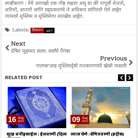
स्पष्टीकरण : येथे आणखी एक गोष्ट लक्षात असू द्या की यापूर्वी शेजारी,
अतिथी, आजारी आणि सहप्रवाशांचे जे अधिकार सांगितले गेले आहेत
त्यामध्ये मुस्लिम व मुस्लिमेतर सारखेच आहेत.
Labels:
दिव्यरत्न
497
Next
प्रेषित मुहम्मद सल्ल. सर्वांचे पैगंबर
Previous
‘तलाक’आड मुस्लिमद्वेषी राजकारणाची खेळी फसली!
RELATED POST
16
09
Aug
Aug
2024
2024
तो
सूरह बनीइस्राईल : ईशवाणी (दिव्य
व्याज घेणे : प्रेषितवाणी (हदीस)
म