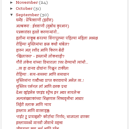
November
(24)
►
October
(31)
►
September
(30)
▼
घमेंड : प्रेषितवाणी (हदीस)
अल्बकरा : ईशवाणी (सुबोध कुरआन)
पत्रकारांवर हल्ले करणाऱ्यांनो...
हलीमा याकूब बनल्या सिंगापूरच्या पहिल्या महिला अध्यक्ष
रोहिंग्या मुस्लिमांचा छळ कधी थांबेल?
हारुन अल् रशीद आणि किरण बेदी
‘खिलाफत’ - इस्लामी लोकशाही?
गौरी लंकेश यांच्या विचाराला उत्तर देण्याची त्यांची...
...तर हा दानव दोघांना गिळून टाकील!
रोहिंग्या : सत्य-समस्या आणि समाधान
मुस्लिमांना गतवैभव प्राप्त करावयाचे असेल तर..!
मुस्लिम पर्सनल लॉ आणि दत्तक प्रथा
देअर व्हॉइसेस फाइंड स्ट्रेंग्थ इन अवर सायलेन्स
अल्पसंख्याकांच्या शिक्षणास शिष्यवृत्तीचा आधार
तिहेरी तलाक आणि न्याय
इस्लाम आणि वारसाहक्क
‘राईट टू प्रायव्हसी’ कोर्टाचा निर्णय; भाजपला दणका
इस्लाममध्ये मानवी जीवाचे महत्त्व