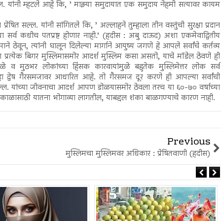
सल्ल. यांनी म्हटले आहे कि, ’ माझ्या समुदायात एक समुदाय नेहमी सत्यावर कायम
ेषित सल्ल. यांनी सांगितले कि, ’ अल्लाहने तुम्हाला तीन वस्तुंची सुरक्षा प्रदान
च्या सर्व कधीच पतप्रष्ट होणार नाही.’ (हदीस : अबु दाऊद) अशा एकमेवाद्वितीय
े ठेवून, त्यांनी घालून दिलेल्या मार्गाने आयुष्य जगणे हे आपले सर्वांचे कर्तव्य
्रत्येक बिगर मुस्लिमासमोर आदर्श मुस्लिम कसा असतो, याचे मॉडेल ठेवणे ही
ुळे व मुठभर लोकांच्या हिंसक कारवायांमुळे बहुतेक मुस्लिमेत्तर लोक सर्व
ील हा द्वेष गैरसमजावर आधारित आहे. तो गैरसमज दूर करणे ही आपल्या सर्वांची
 सल्ल. यांच्या जीवनाचा आदर्श आपण डोळयासमोर ठेवला तरच या ६०-७० वर्षाच्या
त काळासाठी यातना भोगाव्या लागतील, याबद्दल शंका बाळगण्याचे कारण नाही.
Previous
मुस्लिमचा मुस्लिमवर अधिकार : प्रेषितवाणी (हदीस)