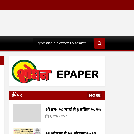
ईपेपर
MORE
शोधन- २८ मार्च ते ३ एप्रिल २०२५
3/27/2025
१६ ऑगस्ट ते २२ ऑगस्ट २०२४