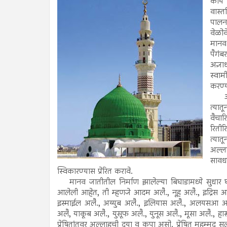
काय 
वास्त
पालन 
वेळोव
मानव
पैगंब
अज्ञ
स्वाम
करण्य
आदम 
त्यात
वैचा
रितीर
त्यात
अल्ला
सावध 
स्विकारण्यास प्रेरित करावे.
मानव जातीतील निर्माण झालेल्या बिघाडामध्ये सुधार घडविण
आलेली आहेत, ती म्हणजे आदम अलै., नूह अलै., इद्रिस अल
इस्माईल अलै., अय्युब अलै., इलियास अलै., अलयसआ अल
अलै, याकूब अलै., युसूफ अलै., युनूस अलै., मूसा अलै., हा
प्रेषितांतवर अल्लाहची दया व कृपा असो. प्रेषित मुहम्मद सल्ल