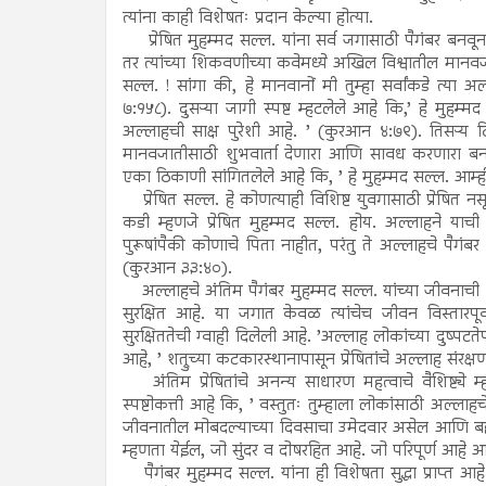
त्यांना काही विशेषतः प्रदान केल्या होत्या.
प्रेषित मुहम्मद सल्ल. यांना सर्व जगासाठी पैगंबर बनवून पाठ
तर त्यांच्या शिकवणीच्या कवेमध्ये अखिल विश्वातील मानवजा
सल्ल. ! सांगा की, हे मानवानों मी तुम्हा सर्वांकडे त्या
७:१५८). दुसऱ्या जागी स्पष्ट म्हटलेले आहे कि,’ हे मुहम
अल्लाहची साक्ष पुरेशी आहे. ’ (कुरआन ४:७९). तिसऱ्य 
मानवजातीसाठी शुभवार्ता देणारा आणि सावध करणारा बन
एका ठिकाणी सांगितलेले आहे कि, ’ हे मुहम्मद सल्ल. आम्ही
प्रेषित सल्ल. हे कोणत्याही विशिष्ट युवगासाठी प्रेषित नसून 
कडी म्हणजे प्रेषित मुहम्मद सल्ल. होय. अल्लाहने याची
पुरूषांपैकी कोणाचे पिता नाहीत, परंतु ते अल्लाहचे पैगंब
(कुरआन ३३:४०).
अल्लाहचे अंतिम पैगंबर मुहम्मद सल्ल. यांच्या जीवनाची विशिष
सुरक्षित आहे. या जगात केवळ त्यांचेच जीवन विस्तारपूर्
सुरक्षिततेची ग्वाही दिलेली आहे. ’अल्लाह लोकांच्या दुष्पटत
आहे, ’ शत्रुच्या कटकारस्थानापासून प्रेषितांचे अल्लाह संर
अंतिम प्रेषितांचे अनन्य साधारण महत्वाचे वैशिष्ट्ये म
स्पष्टोकत्ती आहे कि, ’ वस्तुतः तुम्हाला लोकांसाठी अल्ला
जीवनातील मोबदल्याच्या दिवसाचा उमेदवार असेल आणि बहु
म्हणता येईल, जो सुंदर व दोषरहित आहे. जो परिपूर्ण आहे 
पैगंबर मुहम्मद सल्ल. यांना ही विशेषता सुद्धा प्राप्त आहे