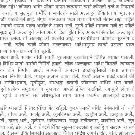
आहे? पृथ्वीवर तो कोणत्या कार्यास पाठविण्यात आलेला आहे. जीवनाचा
विक उद्देश कोणता आहे? जीवन यापन करण्यास त्याने कोणती तत्वे व नियमांचे
करावे, या मुलभूत व मौलिक मार्गदर्शनासाठी अल्लाहने प्रेषितांना या भूतलावर
ेळी पाठविलेले आहे. संपूर्ण मानवजात एका माता-पित्याची संतान आहे. पहिले
 ज्यांची आपण पाल्य आहोत ते आदम अलै. नुसते पहिले मानवच नव्हे तर पहिले
रसुद्धा होते. अल्लाहने त्यांना आदेश दिला होता कि, आपल्या संततीला अल्लाहची
ाधारक बनवा. तो अल्लाह जो एकमेव आहे. त्याच्याशिवाय कोणीच पूजनीय व
ी नाही. तसेच त्यांचे जीवन अल्लाहच्या आदेशानुसार त्याची प्रसन्नता प्राप्त
ाच्या प्रयत्नातच व्यथित व्हावी.
अलै. सलाम यांची संतती भूतलावर कालांतराने विभिन्न भागात पसरली.
ून विभिन्न जाती धर्मांची निर्मिती झाली. लोक अल्लाहचा आदेश विसरले. त्यांच्यात
रिक दोष निर्माण झाले. माणसाने आपल्या इच्छापूर्तीसाठी नाना प्रकारचे
िवाज निर्माण केले. त्यातून अज्ञान वाढत गेले. शेवटी अज्ञान एवढे वाढले की
ून अनेकेश्वरवाद, मूर्तीपूजा, अंधश्रद्धा इत्यादी जीवनाचा अभिन्न भाग बनले.
हने प्रत्येक समुदायात व भूभागात आपले प्रेषित पाठविले. ज्यामुळे लोकांनी
व्हावे व त्यांनी सर्व अंधश्रद्धांचा त्याग करून एकमेव अल्लाहचे दास्यत्व
्यासाठी निरंतर प्रेषित येत राहिले. कुरआनमध्ये चर्चित पैगंबरांची जी नावे
ै., शोएब अलै., सालेह अलै., जुलकिफ्ल अलै., इब्राहीम अलै., इसहाक अलै.,
ै., दाऊद अलै,, सुलेमान अलैहसलाम, याह्या अलैसलाम, जकरिया अलै., लूत
रूण अलै, ईसा अलै. व शेवटचे प्रेषित मुहम्मद सल्ललाहु अलैहि व सल्लम या सर्व
. हे अन्य प्रेषितांसारखेच अल्लाहचे पैगंबर (संदेश देणारे) होते. परंतु, अल्लाहने