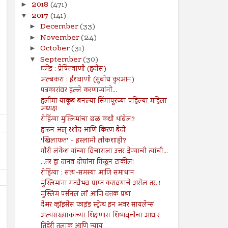
2018
(471)
►
2017
(141)
▼
December
(33)
►
November
(24)
►
October
(31)
►
September
(30)
▼
घमेंड : प्रेषितवाणी (हदीस)
अल्बकरा : ईशवाणी (सुबोध कुरआन)
पत्रकारांवर हल्ले करणाऱ्यांनो...
हलीमा याकूब बनल्या सिंगापूरच्या पहिल्या महिला
अध्यक्ष
रोहिंग्या मुस्लिमांचा छळ कधी थांबेल?
हारुन अल् रशीद आणि किरण बेदी
‘खिलाफत’ - इस्लामी लोकशाही?
गौरी लंकेश यांच्या विचाराला उत्तर देण्याची त्यांची...
...तर हा दानव दोघांना गिळून टाकील!
रोहिंग्या : सत्य-समस्या आणि समाधान
मुस्लिमांना गतवैभव प्राप्त करावयाचे असेल तर..!
मुस्लिम पर्सनल लॉ आणि दत्तक प्रथा
देअर व्हॉइसेस फाइंड स्ट्रेंग्थ इन अवर सायलेन्स
अल्पसंख्याकांच्या शिक्षणास शिष्यवृत्तीचा आधार
तिहेरी तलाक आणि न्याय