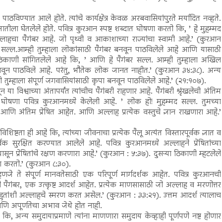
विण्यात आले होते. त्यांचे कार्यक्षेत्र केवळ अरबवासियांपुरते मर्यादित नव्हते.
तीला घेतलेले होते. पवित्र कुरआन स्पष्ट शब्दात घोषणा करतो कि, ’ हे मुहम्मद
 अल्लाहचा पैगंबर आहे. जो पृथ्वी व आकाशाच्या राज्यांचा स्वामी आहे.’ (कुरआन
्मद सल्ल.आम्ही तुम्हाला लोकांसाठी पैगंबर बनवून पाठविलेले आहे आणि यासाठी
ठिकाणी सांगितलेले आहे कि, ’ आणि हे पैगंबर सल्ल. आम्ही तुम्हाला अखिल
वून पाठविले आहे. परंतु, भौतेक लोक जानत नाहीत.’ (कुरआन ३४:३८). अन्य
 तुम्हाला संपूर्ण जगवासियांसाठी कृपा बनवून पाठविलेले आहे.’ (२१:१०७).
या विश्वाच्या अंतापर्यंत त्यांचीच पैगंबरी राहणार आहे. पैगंबरी श्रृंखलेची अंतिम
 घोषणा पवित्र कुरआनमध्ये केलेली आहे. ’ लोक हो! मुहम्मद सल्ल. तुमच्या
र आणि अंतिम प्रेषित आहेत. आणि अल्लाह प्रत्येक वस्तुचे ज्ञान राखणारा आहे.’
्टता ही आहे कि, त्यांच्या जीवनाचा प्रत्येक पैलू अत्यंत विस्तारपूर्वक ज्ञात व
वक सुरक्षित करण्यात आलेले आहे. पवित्र कुरआनमध्ये अल्लाहने प्रेषितांच्या
ेपासून प्रेषितांचे रक्षण करणारा आहे.’ (कुरआन : ५:३७). दुसऱ्या ठिकाणी म्हटलेले
क्षण करतो.’ (कुरआन ८:३०).
्हणजे ते संपूर्ण मानवतेसाठी एक परिपूर्ण मार्गदर्शक आहेत. पवित्र कुरआनची
हचे पैगंबर, एक उत्कृष्ट आदर्श आहेत. प्रत्येक माणसासाठी जो अल्लाह व मरणोत्तर
तांशी अल्लाहचे स्मरण करत असेल.’ (कुरआन : ३३:२१). उत्तम आदर्श त्यालाच
आणि अपूर्णतेचा अभाव जेथे होत नाही.
 कि, अन्य समुदायाप्रमाणे त्यांना माणणारा समुदाय केव्हाही पूर्णपणे नष्ट होणार