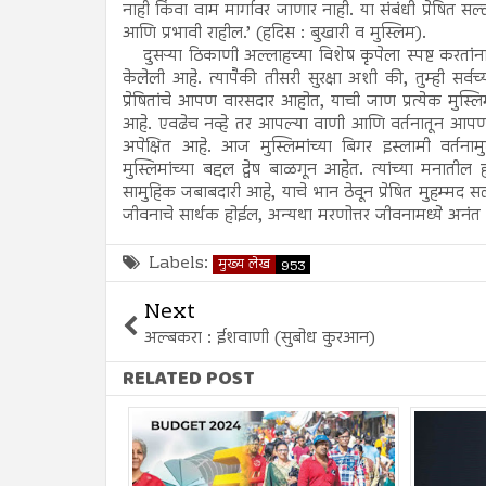
नाही किंवा वाम मार्गावर जाणार नाही. या संबंधी प्रेषित 
आणि प्रभावी राहील.’ (हदिस : बुखारी व मुस्लिम).
दुसऱ्या ठिकाणी अल्लाहच्या विशेष कृपेला स्पष्ट करतांना प्र
केलेली आहे. त्यापैकी तीसरी सुरक्षा अशी की, तुम्ही सर्व
प्रेषितांचे आपण वारसदार आहोत, याची जाण प्रत्येक मुस्लिमान
आहे. एवढेच नव्हे तर आपल्या वाणी आणि वर्तनातून आपण प
अपेक्षित आहे. आज मुस्लिमांच्या बिगर इस्लामी वर्तनाम
मुस्लिमांच्या बद्दल द्वेष बाळगून आहेत. त्यांच्या मनात
सामुहिक जबाबदारी आहे, याचे भान ठेवून प्रेषित मुहम्मद
जीवनाचे सार्थक होईल, अन्यथा मरणोत्तर जीवनामध्ये अनं
Labels:
मुख्य लेख
953
Next
अल्बकरा : ईशवाणी (सुबोध कुरआन)
RELATED POST