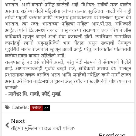
असतात. अशी बातमी प्रसिद्ध झालेली आहे. विशेषत: रात्रीची गस्त घालीत
असतात. रात्रीच्या वेळी महिलांना त्यांच्या राज्यात सुरक्षितता वाटते की नाही
त्यांची पाहणी करतात आणि त्यानुसार हाताखालच्या प्रशासनाला सूचना देत
असतात. त्या स्वत: भारताच्या पहिल्या महिला आय.पी.एस. अधिकारी
आहेत. त्यांनी दिल्लमध्ये कायदा व सुव्यवस्था राखण्याचे एक वरिष्ठ पोलीस
अधिकारी म्हणून आदर्श अशी सेवा बजावली होती. त्याशिवाय सामाजिक
कार्यातही त्यांनी अहमहमिकेने भाग घेतला असून सध्याची नेमणूक
पुडुचेरीचे नायब राज्यपाल म्हणून झाली आहे. परंतु त्यांच्यातील पोलीसाची
कर्तव्यभावना कायम राहिलेली आहे.
राज्यपाल हे पद तसे शोभेचे असते, परंतु बेदी मॅडमनी ते सेवाभावी केलेले
आहे. आपपल्याकडेही पूर्वीचे काही राजे, अधिकारी असाच वेष पालटून
प्रशासनावर वचक बसवित असत आणि जनतेची उपेक्षित कामे मार्गी लावत
असत. अरेबियन नाईटमधील हारुन अल् रशीद या खलीफांची गोष्ट त्यावरून
आठवते.
- ज्ञानेश्वर भि. गावडे, फोर्ट, मुंबई.
Labels:
मनोगत
44
Next
रोहिंग्या मुस्लिमांचा छळ कधी थांबेल?