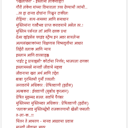
‘खिलाफत’ - इस्लामी लोकशाही?
गौरी लंकेश यांच्या विचाराला उत्तर देण्याची त्यांची...
...तर हा दानव दोघांना गिळून टाकील!
रोहिंग्या : सत्य-समस्या आणि समाधान
मुस्लिमांना गतवैभव प्राप्त करावयाचे असेल तर..!
मुस्लिम पर्सनल लॉ आणि दत्तक प्रथा
देअर व्हॉइसेस फाइंड स्ट्रेंग्थ इन अवर सायलेन्स
अल्पसंख्याकांच्या शिक्षणास शिष्यवृत्तीचा आधार
तिहेरी तलाक आणि न्याय
इस्लाम आणि वारसाहक्क
‘राईट टू प्रायव्हसी’ कोर्टाचा निर्णय; भाजपला दणका
इस्लाममध्ये मानवी जीवाचे महत्त्व
जीवनाचा खरा अर्थ आणि उद्देश
बाबा गुरमितची गुर्मी उतरली!
जनावरांचे अधिकार : प्रेषितवाणी (हदीस)
अल्बकरा : ईशवाणी (सुबोध कुरआन)
प्रेषित मुहम्मद सल्ल. सर्वांचे पैगंबर
मुस्लिमचा मुस्लिमवर अधिकार : प्रेषितवाणी (हदीस)
‘तलाक’आड मुस्लिमद्वेषी राजकारणाची खेळी फसली!
त-ला-क...!!!
चिंतन ते आचरण - मानव आदराचा प्रवास
मानवी जीवाचा आदर