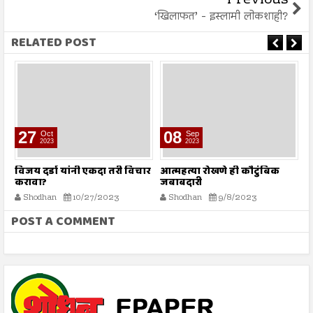
Previous
‘खिलाफत’ - इस्लामी लोकशाही?
RELATED POST
08
25
Sep
Mar
2023
2022
चार
आत्महत्या रोखणे ही कौटुंबिक
काश्मिरी पंडितांचे विस्थापन,
जबाबदारी
सत्यामागचे कटू सत्य
Shodhan
9/8/2023
Shodhan
3/25/2022
POST A COMMENT