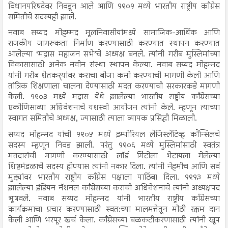
विधानपरिषदेवर निवडून आले आणि १९०१ मध्ये भारतीय राष्ट्रीय कॉंग्रेस
समितीचे सदस्यही झाले.
नवाब सय्यद मोहम्मद मूलनिवासीयांमध्ये सामाजिक-आर्थिक आणि
राजकीय जागरुकता निर्माण करण्यासाठी करण्यात स्थापन करण्यात
आलेल्या ‘मद्रास महाजन सभे’चे अध्यक्ष बनले. त्यांनी गरीब मुस्लिमांच्या
विकासासाठी अनेक नवीन संस्था स्थापन केल्या. नवाब सय्यद मोहम्मद
यांनी गरीब शेतकर्‍यांवर कराचा बोजा कमी करण्याची मागणी केली आणि
तांत्रिक शिक्षणाला चालना देण्यासाठी मदत करण्याची सरकारकडे मागणी
केली. १९०३ मध्ये मद्रास येथे झालेल्या भारतीय राष्ट्रीय काँग्रेसच्या
एकोणिसाव्या अधिवेशनाचे यशस्वी आयोजन त्यांनी केले. म्हणून त्याच्या
स्वागत समितीचे अध्यक्ष, ज्यासाठी त्याला व्यापक प्रसिद्धी मिळाली.
सय्यद मोहम्मद यांची १९०५ मध्ये इम्पीरियल लेजिस्लेटिव्ह कौन्सिलचे
सदस्य म्हणून निवड झाली. परंतु १९०६ मध्ये मुस्लिमांसाठी स्वतंत्र
मतदारांची मागणी करण्यासाठी लॉर्ड मिंटोला भेटायला गेलेल्या
शिष्टमंडळाचे सदस्य होण्यास त्यांनी नकार दिला. त्यांनी नेहमीच आणि सर्व
मुद्द्यांवर भारतीय राष्ट्रीय काँग्रेस पक्षाला पाठिंबा दिला. १९१३ मध्ये
झालेल्या इंडियन नॅशनल काँग्रेसच्या कराची अधिवेशनाचे त्यांनी अध्यक्षपद
भूषवले. नवाब सय्यद मोहम्मद यांनी भारतीय राष्ट्रीय काँग्रेसच्या
कार्यक्रमाचा प्रचार करण्यासाठी स्वत:च्या मालमत्तेतून मोठी रक्कम दान
केली आणि भरपूर खर्च केला. काँग्रेसच्या बळकटीकरणासाठी त्यांनी खूप