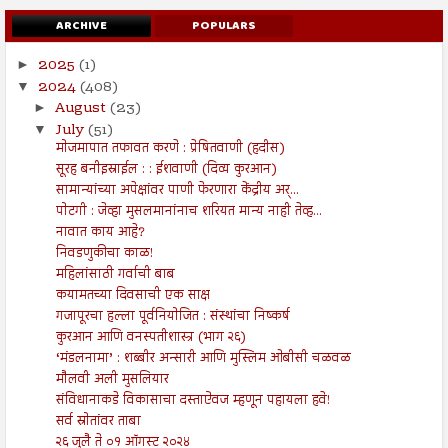
ARCHIVE
POPULARS
2025
(1)
►
2024
(408)
▼
August
(23)
►
July
(51)
▼
मोजमापात तफावत करणे : प्रेषितवाणी (हदीस)
सूरह बनीइस्राईल : : ईशवाणी (दिव्य कुरआन)
सामान्यांच्या अपेक्षांवर पाणी फेरणारा केंद्रीय अर्...
पोटगी : जेव्हा मुसलमानांनाच शरियत मान्य नाही तेव्ह...
नावात काय आहे?
निवडणुकीचा काळ!
महिलांसाठी गर्वाची बाब
कयामतच्या दिवसाची एक साक्ष
गजापूरचा हल्ला पूर्वनियोजित : संस्थांचा निष्कर्ष
कुरआन आणि वनस्पतीशास्त्र (भाग २६)
‘मंडलनामा’ : शब्बीर अन्सारी आणि मुस्लिम ओबीसी चळवळ
मौलवी अली मुसलियार
संविधानाकडे विकासाचा दस्ताऐवज म्हणून पहायला हवे!
सर्व स्रोतांवर ताबा
२६ जुलै ते ०१ ऑगस्ट २०२४