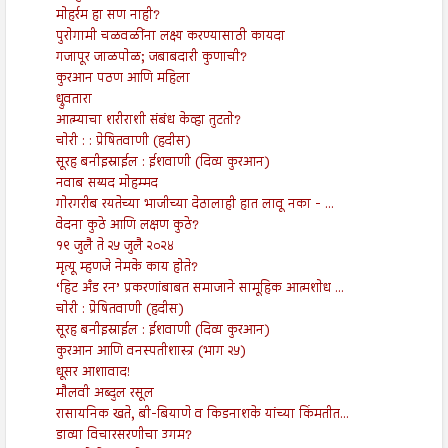
मोहर्रम हा सण नाही?
पुरोगामी चळवळींना लक्ष्य करण्यासाठी कायदा
गजापूर जाळपोळ; जबाबदारी कुणाची?
कुरआन पठण आणि महिला
ध्रुवतारा
आत्म्याचा शरीराशी संबंध केव्हा तुटतो?
चोरी : : प्रेषितवाणी (हदीस)
सूरह बनीइस्राईल : ईशवाणी (दिव्य कुरआन)
नवाब सय्यद मोहम्मद
गोरगरीब रयतेच्या भाजीच्या देठालाही हात लावू नका - ...
वेदना कुठे आणि लक्षण कुठे?
१९ जुलै ते २५ जुलै २०२४
मृत्यू म्हणजे नेमके काय होते?
‘हिट अँड रन’ प्रकरणांबाबत समाजाने सामूहिक आत्मशोध ...
चोरी : प्रेषितवाणी (हदीस)
सूरह बनीइस्राईल : ईशवाणी (दिव्य कुरआन)
कुरआन आणि वनस्पतीशास्त्र (भाग २५)
धूसर आशावाद!
मौलवी अब्दुल रसूल
रासायनिक खते, बी-बियाणे व किडनाशके यांच्या किंमतीत...
डाव्या विचारसरणीचा उगम?