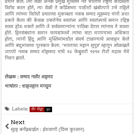
प्रयत्न केले. ज्या वेळी अनेक प्रमुख मुस्लिम नेते भारतीय राष्ट्रीय काँग्रेसला
विरोध करत होते, त्या वेळी ते काँग्रेसच्या पाठीशी खंबीरपणे उभे राहिले
आणि त्यांच्या विरोधी प्रचाराचा मुकाबला नवाब सय्यद मुहम्मद यांनी अशा
प्रकारे केला की केवळ एकतेनेच स्वातंत्र्य आणि स्वातंत्र्याचे समान उद्दिष्ट
साध्य होऊ शकते आणि जे सर्वसामान्यांना पाठिंबा देतात त्यांनाच ते साध्या
होते. हितसंबंधांना समान फायद्यांमध्ये त्यांचा वाटा मागण्याचा अधिकार
होता, त्यांनी हिंदू आणि मुस्लिमांमधील संघर्ष टाळण्याचे आवाहन केले
आणि बंधुभावाचा पुरस्कार केला. ‘भारताचा महान सुपुत्र’ म्हणून ओळखले
जाणारे नवाब सय्यद मोहम्मद यांचे १२ फेब्रुवारी १९१९ रोजी मद्रास येथे
निधन झाले.
लेखक : सय्यद नसीर अहमद
भाषांतर : शाहजहान मगदुम
Labels:
वीर योद्धा
30
Next
सूरह बनीइस्राईल : ईशवाणी (दिव्य कुरआन)