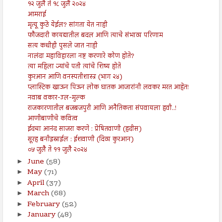
१२ जुलै ते १८ जुलै २०२४
आमराई
मृत्यू कुठे येईल? सांगता येत नाही
फौजदारी कायद्यातील बदल आणि त्याचे संभाव्य परिणाम
सत्य कधीही पुसले जात नाही
नालंदा महाविहारला नष्ट करणारे कोण होते?
त्या महिला ज्यांचे पती त्यांचे शिष्य होते
कुरआन आणि वनस्पतीशास्त्र (भाग २४)
प्लास्टिक खाऊन पिऊन लोक घातक आजारांनी लवकर मरत आहेत!
नवाब वकार-उल-मुल्क
राजकारणातील बजबजपुरी आणि अनैतिकता संपवायला हवी..!
आणीबाणीचे कवित्व
ईदचा आनंद साजरा करणे : प्रेषितवाणी (हदीस)
सूरह बनीइस्राईल : ईशवाणी (दिव्य कुरआन)
०५ जुलै ते ११ जुलै २०२४
June
(58)
►
May
(71)
►
April
(37)
►
March
(68)
►
February
(52)
►
January
(48)
►