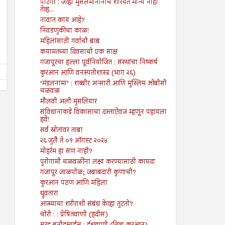
पोटगी : जेव्हा मुसलमानांनाच शरियत मान्य नाही
तेव्ह...
सूरह बनीइस्राईल : : ईशवाणी (दिव्य
चोरी : : प्रेषितवाणी (हदीस)
नावात काय आहे?
कुरआन)
निवडणुकीचा काळ!
Shodhan
7/19/2024
Shodhan
7/26/2024
महिलांसाठी गर्वाची बाब
कयामतच्या दिवसाची एक साक्ष
गजापूरचा हल्ला पूर्वनियोजित : संस्थांचा निष्कर्ष
कुरआन आणि वनस्पतीशास्त्र (भाग २६)
‘मंडलनामा’ : शब्बीर अन्सारी आणि मुस्लिम ओबीसी
चळवळ
मौलवी अली मुसलियार
संविधानाकडे विकासाचा दस्ताऐवज म्हणून पहायला
हवे!
सर्व स्रोतांवर ताबा
२६ जुलै ते ०१ ऑगस्ट २०२४
मोहर्रम हा सण नाही?
पुरोगामी चळवळींना लक्ष्य करण्यासाठी कायदा
गजापूर जाळपोळ; जबाबदारी कुणाची?
कुरआन पठण आणि महिला
ध्रुवतारा
आत्म्याचा शरीराशी संबंध केव्हा तुटतो?
चोरी : : प्रेषितवाणी (हदीस)