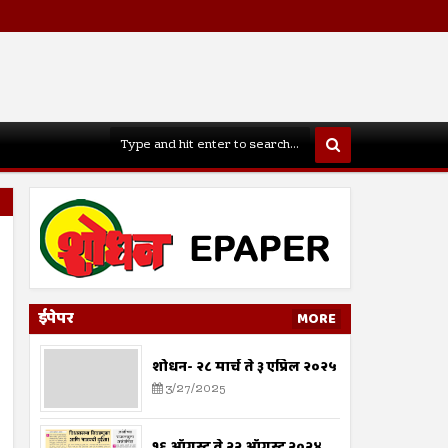
ईपेपर
MORE
शोधन- २८ मार्च ते ३ एप्रिल २०२५
3/27/2025
१६ ऑगस्ट ते २२ ऑगस्ट २०२४