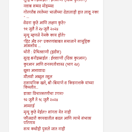
सूरह बनीइस्राईल : ईशवाणी (दिव्य कुरआन)
नवाब सय्यद मोहम्मद
गोरगरीब रयतेच्या भाजीच्या देठालाही हात लावू नका
- ...
वेदना कुठे आणि लक्षण कुठे?
१९ जुलै ते २५ जुलै २०२४
मृत्यू म्हणजे नेमके काय होते?
‘हिट अँड रन’ प्रकरणांबाबत समाजाने सामूहिक
आत्मशोध ...
चोरी : प्रेषितवाणी (हदीस)
सूरह बनीइस्राईल : ईशवाणी (दिव्य कुरआन)
कुरआन आणि वनस्पतीशास्त्र (भाग २५)
धूसर आशावाद!
मौलवी अब्दुल रसूल
रासायनिक खते, बी-बियाणे व किडनाशके यांच्या
किंमतीत...
डाव्या विचारसरणीचा उगम?
१२ जुलै ते १८ जुलै २०२४
आमराई
मृत्यू कुठे येईल? सांगता येत नाही
फौजदारी कायद्यातील बदल आणि त्याचे संभाव्य
परिणाम
सत्य कधीही पुसले जात नाही