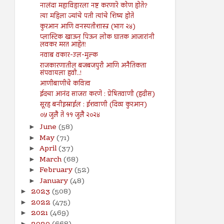
नालंदा महाविहारला नष्ट करणारे कोण होते?
त्या महिला ज्यांचे पती त्यांचे शिष्य होते
कुरआन आणि वनस्पतीशास्त्र (भाग २४)
प्लास्टिक खाऊन पिऊन लोक घातक आजारांनी
लवकर मरत आहेत!
नवाब वकार-उल-मुल्क
राजकारणातील बजबजपुरी आणि अनैतिकता
संपवायला हवी..!
आणीबाणीचे कवित्व
ईदचा आनंद साजरा करणे : प्रेषितवाणी (हदीस)
सूरह बनीइस्राईल : ईशवाणी (दिव्य कुरआन)
०५ जुलै ते ११ जुलै २०२४
June
(58)
►
May
(71)
►
April
(37)
►
March
(68)
►
February
(52)
►
January
(48)
►
2023
(508)
►
2022
(475)
►
2021
(469)
►
►