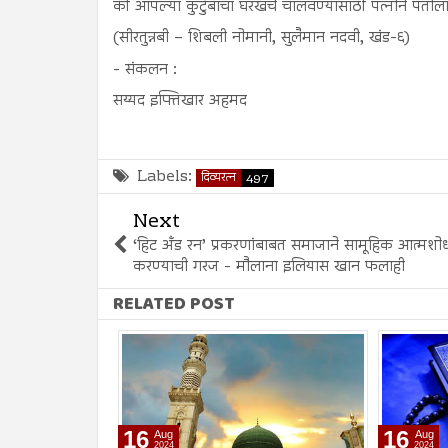
की आपल्या कुटुंबाचा घरखर्च चालवण्यासाठी पत्नीने पतीला 
(सीरतुन्नबी – शिबली नोमानी, सुलैमान नदवी, खंड-६)
- संकलन :
सय्यद इफ्तिखार अहमद
Labels:
दिव्यरत्न
497
Next
‘हिट अँड रन’ प्रकरणांबाबत समाजाने सामूहिक आत्मशो
करण्याची गरज - मौलाना इलियास खान फलाही
RELATED POST
16
09
Aug
Aug
2024
2024