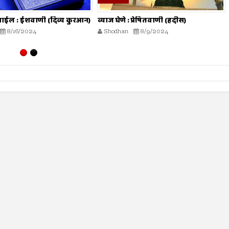
 प्रेषितवाणी (हदीस)
मोजमापात तफावत करणे : प्रेषितवाणी
(हदीस)
8/9/2024
Shodhan
7/26/2024