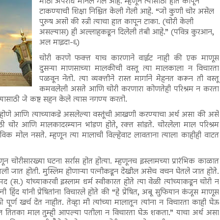
मोठा अपराध मानले गेले आहे. म्हणून त्यासाठी हात कापून
टाकण्याची शिक्षा निश्चित केली गेली आहे. “जो कुणी चोर असेल
पुरुष असो की स्त्री त्याचा हात कापून टाका. (चोरी केली
असल्यास) ही अल्लाहकडून दिलेली तंबी आहे.” (पवित्र कुरआन,
अल माइदा-६)
चोरी करणे फक्त याच कारणाने वाईट नाही की एक माणूस
दुसऱ्या माणसाच्या मालकीची वस्तू त्या मालकाला न विचारता
पळवून नेतो. त्या व्यक्तीने रास्त मार्गाने मेहनत करून ती वस्तू
कमवलेली असते आणि चोरी करणारा कोणतेही परिश्रम न करता
साठी जे कष्ट सहन केले त्यास नगण्य करतो.
ोणे आणि त्याच्याकडे असलेल्या वस्तूंची आखणी करण्याचा अर्थ असा की असे
साठी चोर आणि मालकादरम्यान भांडण होते, रक्त सांडते. चोरलेला माल परिश्रम
विक माेल नसते. म्हणून त्या मालाची विल्हेवाट लावताना त्याला काहीही वाटत
न चोरीसारख्या घटना सर्रास होत होत्या. म्हणूनच इस्लामच्या प्रारंभिक काळात
तली जात होती. मुस्लिम होणाऱ्या पत्नीकडून देखील असेच वचन घेतले जात होते.
म्मद (स.) यांच्याकरवी इस्लाम धर्म स्वीकारत होते त्या वेळी त्यांच्याकडून चोरी न
ी हिंद यांनी प्रेषितांना विचारले होते की “हे प्रेषित, अबू सुफियान कंजूस माणूस
ूर्ण खर्च देत नाहीत. तेव्हा मी त्यांच्या मालातून त्यांना न विचारता काही घेऊ
ेल तितका माल तुम्ही आपल्या पतीला न विचारता घेऊ शकता.” याचा अर्थ असा