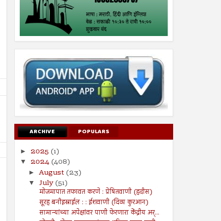
ARCHIVE
POPULARS
2025
(1)
►
2024
(408)
▼
August
(23)
►
July
(51)
▼
मोजमापात तफावत करणे : प्रेषितवाणी (हदीस)
सूरह बनीइस्राईल : : ईशवाणी (दिव्य कुरआन)
सामान्यांच्या अपेक्षांवर पाणी फेरणारा केंद्रीय अर्...
26
19
Jul
Jul
2024
2024