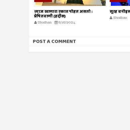
ोहत असतो :
सूरह बनीइस्राईल : ईशवाणी (दिव्य कुरआन)
व्याज घेणे :
Shodhan
8/16/2024
Shodhan
POST A COMMENT