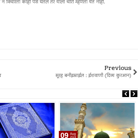
न विचारता काही पैसे घेतले तर याला चोरी म्हणता येत नाही.
Previous
ध
सूरह बनीइस्राईल : ईशवाणी (दिव्य कुरआन)
26
Jul
2024