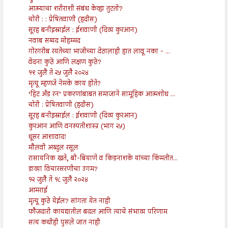
आत्म्याचा शरीराशी संबंध केव्हा तुटतो?
चोरी : : प्रेषितवाणी (हदीस)
सूरह बनीइस्राईल : ईशवाणी (दिव्य कुरआन)
नवाब सय्यद मोहम्मद
गोरगरीब रयतेच्या भाजीच्या देठालाही हात लावू नका - ...
वेदना कुठे आणि लक्षण कुठे?
१९ जुलै ते २५ जुलै २०२४
मृत्यू म्हणजे नेमके काय होते?
‘हिट अँड रन’ प्रकरणांबाबत समाजाने सामूहिक आत्मशोध ...
चोरी : प्रेषितवाणी (हदीस)
सूरह बनीइस्राईल : ईशवाणी (दिव्य कुरआन)
कुरआन आणि वनस्पतीशास्त्र (भाग २५)
धूसर आशावाद!
मौलवी अब्दुल रसूल
रासायनिक खते, बी-बियाणे व किडनाशके यांच्या किंमतीत...
डाव्या विचारसरणीचा उगम?
१२ जुलै ते १८ जुलै २०२४
आमराई
मृत्यू कुठे येईल? सांगता येत नाही
फौजदारी कायद्यातील बदल आणि त्याचे संभाव्य परिणाम
सत्य कधीही पुसले जात नाही