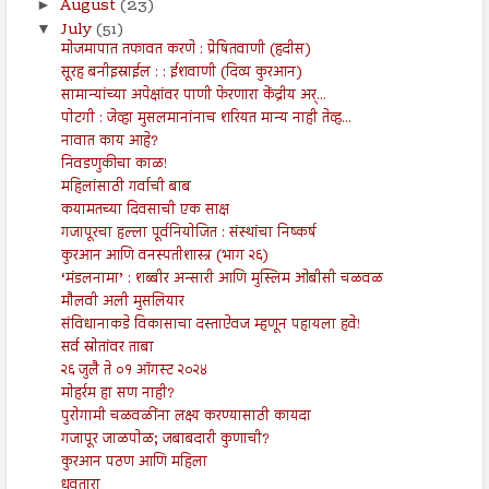
August
(23)
►
July
(51)
▼
मोजमापात तफावत करणे : प्रेषितवाणी (हदीस)
सूरह बनीइस्राईल : : ईशवाणी (दिव्य कुरआन)
सामान्यांच्या अपेक्षांवर पाणी फेरणारा केंद्रीय अर्...
पोटगी : जेव्हा मुसलमानांनाच शरियत मान्य नाही तेव्ह...
नावात काय आहे?
निवडणुकीचा काळ!
महिलांसाठी गर्वाची बाब
कयामतच्या दिवसाची एक साक्ष
गजापूरचा हल्ला पूर्वनियोजित : संस्थांचा निष्कर्ष
कुरआन आणि वनस्पतीशास्त्र (भाग २६)
‘मंडलनामा’ : शब्बीर अन्सारी आणि मुस्लिम ओबीसी चळवळ
मौलवी अली मुसलियार
संविधानाकडे विकासाचा दस्ताऐवज म्हणून पहायला हवे!
सर्व स्रोतांवर ताबा
२६ जुलै ते ०१ ऑगस्ट २०२४
मोहर्रम हा सण नाही?
पुरोगामी चळवळींना लक्ष्य करण्यासाठी कायदा
गजापूर जाळपोळ; जबाबदारी कुणाची?
कुरआन पठण आणि महिला
ध्रुवतारा