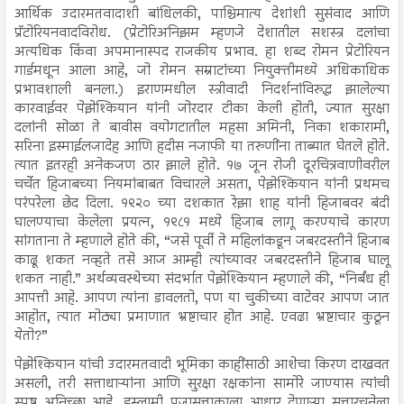
आर्थिक उदारमतवादाशी बांधिलकी, पाश्चिमात्य देशांशी सुसंवाद आणि
प्रॅटोरियनवादविरोध. (प्रेटोरिअनिझम म्हणजे देशातील सशस्त्र दलांचा
अत्यधिक किंवा अपमानास्पद राजकीय प्रभाव. हा शब्द रोमन प्रेटोरियन
गार्डमधून आला आहे, जो रोमन सम्राटांच्या नियुक्तीमध्ये अधिकाधिक
प्रभावशाली बनला.) इराणमधील स्त्रीवादी निदर्शनांविरुद्ध झालेल्या
कारवाईवर पेझेश्कियान यांनी जोरदार टीका केली होती, ज्यात सुरक्षा
दलांनी सोळा ते बावीस वयोगटातील महसा अमिनी, निका शकारामी,
सरिना इस्माईलजादेह आणि हदीस नजाफी या तरुणींना ताब्यात घेतले होते.
त्यात इतरही अनेकजण ठार झाले होते. १७ जून रोजी दूरचित्रवाणीवरील
चर्चेत हिजाबच्या नियमांबाबत विचारले असता, पेझेश्कियान यांनी प्रथमच
परंपरेला छेद दिला. १९२० च्या दशकात रेझा शाह यांनी हिजाबवर बंदी
घालण्याचा केलेला प्रयत्न, १९८१ मध्ये हिजाब लागू करण्याचे कारण
सांगताना ते म्हणाले होते की, “जसे पूर्वी ते महिलांकडून जबरदस्तीने हिजाब
काढू शकत नव्हते तसे आज आम्ही त्यांच्यावर जबरदस्तीने हिजाब घालू
शकत नाही.” अर्थव्यवस्थेच्या संदर्भात पेझेश्कियान म्हणाले की, “निर्बंध ही
आपत्ती आहे. आपण त्यांना डावलतो, पण या चुकीच्या वाटेवर आपण जात
आहोत, त्यात मोठ्या प्रमाणात भ्रष्टाचार होत आहे. एवढा भ्रष्टाचार कुठून
येतो?”
पेझेश्कियान यांची उदारमतवादी भूमिका काहींसाठी आशेचा किरण दाखवत
असली, तरी सत्ताधाऱ्यांना आणि सुरक्षा रक्षकांना सामोरे जाण्यास त्यांची
स्पष्ट अनिच्छा आहे. इस्लामी प्रजासत्ताकाला आधार देणाऱ्या सत्तारचनेला