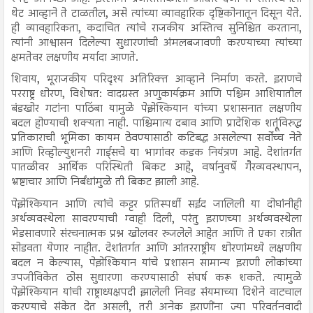
थेट आव्हाने ते टाळतील, असे त्यांच्या व्यावहारिक दृष्टिकोनातून दिसून येते.
ही व्यावहारिकता, कदाचित त्यांचे राजकीय अस्तित्व सुनिश्चित करताना,
त्यांनी आश्वासन दिलेल्या सुधारणांची अंमलबजावणी करण्याच्या त्यांच्या
क्षमतेवर लक्षणीय मर्यादा आणते.
शिवाय, भूराजकीय परिदृश्य अतिरिक्त आव्हाने निर्माण करते. इराणचे
परराष्ट्र धोरण, विशेषत: वादग्रस्त अणुकार्यक्रम आणि पश्चिम आशियातील
बंडखोर गटांना पाठिंबा यामुळे पेझेश्कियान यांच्या प्रशासनात लक्षणीय
बदल होण्याची शक्यता नाही. पाश्चिमात्य दबाव आणि प्रादेशिक शत्रूंविरुद्ध
प्रतिकाराची भूमिका कायम ठेवण्यासाठी कटिबद्ध असलेल्या सर्वोच्च नेते
आणि रिव्होल्युशनरी गार्ड्सचे या भागांवर कडक नियंत्रण आहे. देशांतर्गत
पातळीवर आर्थिक परिस्थिती बिकट आहे, वर्षानुवर्षे गैरव्यवस्थापन,
भ्रष्टाचार आणि निर्बंधांमुळे ती बिकट झाली आहे.
पेझेश्कियान आणि त्यांचे कट्टर प्रतिस्पर्धी सईद जालिली या दोघांनीही
अर्थव्यवस्थेला सावरण्याची ग्वाही दिली, परंतु इराणच्या अर्थव्यवस्थेला
भेडसावणारे संरचनात्मक प्रश्न खोलवर रुजलेले आहेत आणि ते एका रात्रीत
सोडवता येणार नाहीत. देशांतर्गत आणि आंतरराष्ट्रीय धोरणांमध्ये लक्षणीय
बदल न केल्यास, पेझेश्कियान यांचे प्रशासन सामान्य इराणी लोकांच्या
उपजीविकेत ठोस सुधारणा करण्यासाठी संघर्ष करू शकते. त्यामुळे
पेझेश्कियान यांची राष्ट्राध्यक्षपदी झालेली निवड संयमाच्या दिशेने वाटचाल
करण्याचे संकेत देत असली, तरी अनेक इराणींना ज्या परिवर्तनवादी