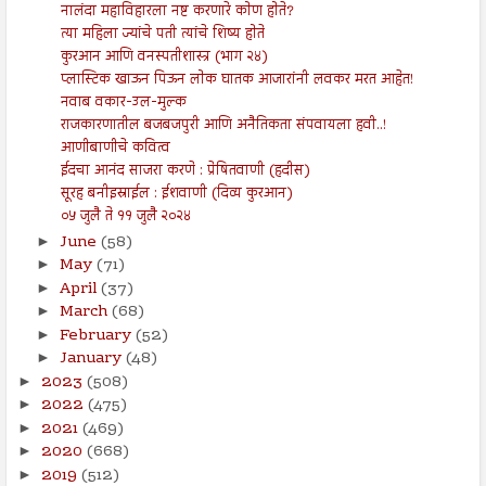
नालंदा महाविहारला नष्ट करणारे कोण होते?
त्या महिला ज्यांचे पती त्यांचे शिष्य होते
कुरआन आणि वनस्पतीशास्त्र (भाग २४)
प्लास्टिक खाऊन पिऊन लोक घातक आजारांनी लवकर मरत आहेत!
नवाब वकार-उल-मुल्क
राजकारणातील बजबजपुरी आणि अनैतिकता संपवायला हवी..!
आणीबाणीचे कवित्व
ईदचा आनंद साजरा करणे : प्रेषितवाणी (हदीस)
सूरह बनीइस्राईल : ईशवाणी (दिव्य कुरआन)
०५ जुलै ते ११ जुलै २०२४
June
(58)
►
May
(71)
►
April
(37)
►
March
(68)
►
February
(52)
►
January
(48)
►
2023
(508)
►
2022
(475)
►
2021
(469)
►
2020
(668)
►
2019
(512)
►