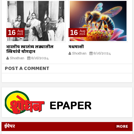
16
16
Aug
Aug
2024
2024
भारतीय स्वातंत्र्य लढ्यातील
मधमाशी
र
स्त्रियांचे योगदान
न
Shodhan
8/16/2024
ग
Shodhan
8/16/2024
बट
POST A COMMENT
ईपेपर
MORE