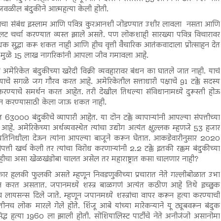
वळील बंदुकीने आत्महत्या केली होती.
त्याचा संबंध इस्लाम आणि पवित्र कुरआनशी जोडण्यात उशीर लावला नसता आणि
सूलट चर्चा करण्यात व्यस्त झाले असते. पण लोकशाही सारख्या पवित्र विचारावर
ोधक सुद्धा करू शकत नाही आणि हीच वृत्ती वैचारिक आतंकवादाला प्रोत्साहन देत
यते)मुळे 15 लाख नागरिकांनी आपला जीव गमावला आहे.
अमेरिकेत बंदुकीच्या खरेदी विक्री व्यवहारावर बंधन का घातले जात नाही. याचं
्याचे सगळे जग गौरव करत आहे. अमेरिकेतील सत्ताधारी पक्षाचे 91 टक्के सदस्य
करण्याचे समर्थन करत आहेत. तरी देखील तिथल्या संविधानामध्ये दुरूस्ती होऊ
न करण्यासाठी केला जाऊ शकत नाही.
3000 बंदुकीचे व्यापारी आहेत. या दोन टक्के व्यापाऱ्यांनी आपल्या संपत्तीच्या
अमेरिकेच्या अर्थव्यवस्थेत त्यांचा उद्योग अत्यंत क्षुल्लक म्हणजे 53 हजार
तिनिधीला देऊन त्यांना आपल्या बाजूने करून घेतात. आकडेवारीनुसार 2020
्ती खर्च केली तर त्यांचा विरोध करणाऱ्यांनी 2.2 टक्के इतकी रक्कम बंदुकीच्या
शाहीचा असा खेळखंडोबा चालत असेल तर महाराष्ट्रात कसा चालणार नाही?
षा फार हलकी फुलकी असते म्हणून निवडणुकीच्या प्रचारात नेते गल्लीबोळात उभा
 करत असतात. जपानमध्ये शस्त्र बाळगणं अत्यंत कठीण आहे तिथे इच्छुक
ायसन्स दिले जाते. म्हणून जपानमध्ये शस्त्रांचा वापर करून हत्या करण्याची
लोक मारले गेले होते. शिंजू आबे यांच्या मारेकऱ्याने यू ट्यूबवरून बंदुक
द्ध हत्या 1960 ला झाली होती. सोशियालिस्ट पार्टीचे नेते अनीजंजो असानोमा