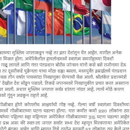
बातम्या मुस्लिम जगताकडून नव्हे तर इतर देशांतून येत आहेत. मागील अनेक
 मिळत होता. अमेरिकेतील हायलॅन्डमध्ये स्वातंत्र्य समारोहाच्या दिवशी
 पाय गळूू लागले आणि नंतर पंतप्रधान बोरीस जॉन्सन यांनी कसे बसे राजीनामा देऊ
 दूसरीकडे युक्रेनला याचा मोठा धक्का बसला. मध्यपुर्वेत इस्राईलचे पंतप्रधान
 तीन वर्षात पाचव्यांदा निवडणुका घेण्याची वेळ आली. श्रीलंकेत प्रधानमंत्री
राजपक्षे देखील देश सोडून पळाले. तिकडे जपानमध्ये निवडणुकीत प्रचार करत असताना
यात आली. अशात मुस्लिम जगतात सर्वत्र शांतता नांदत आहे. त्याचे मोठे कारण
ध्ये गुंतून अडकून राहणे आहे.
ीबार होणे कोणतीच आश्चर्याची गोष्ट नव्हे. गेल्या वर्षी स्वातंत्र्या दिवशीच्या
मध्ये गोळीबाराच्या घटना घडल्या होत्या. यात कमीत कमी 220 लोकांना ठार
षाच्या पहिल्या सहा महिन्यात अमेरिकेत गोळीबाराच्या 315 घटना घडल्या आहेत
प्रश्न असा की स्वतःला जगात सर्वात सभ्य देश म्हणून मिरवणाऱ्या अमेरिकेत
ी बंदुका आहेत आणि म्हणून तिथे दररोज सरासरी 53 लोकांना ठार केले जात