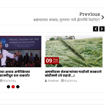
Previous
भ्रष्टाचाराचा कळस; मृताच्या नावे ईराणींचे रेस्टॉरंट?
09
Aug
2024
वाचा अभाव अमेरिकेच्या
आपत्तीग्रस्त शेतकऱ्यांच्या पाठीशी सरकारने
ारणीभूत ठरू शकतो?
खंबीरपणे उभे राहावे...!
8/9/2024
Shodhan
8/9/2024