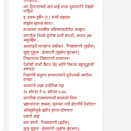
'एनआयए'...
जग विनाशाकडे जात आहे याला युवावर्गाने रोखले
पाहिजे
ह. इमाम हुसैन (र.) यांची शहादत
मोहर्रम म्हणजे काय?
राज्याच्या राजकीय भविष्यासमोरील आव्हान
जगातील निम्मी सुपीक माती संपली, आपण अन्न
असुरक्षित...
अल्लाहचे मानवांना संबोधन : पैगंबरवाणी (हदीस)
सूरह यूसुफ : ईशवाणी (सुबोध कुरआन)
निष्पापांना जिवंतपणी यमयातना
पेलोसी यांची तैवान भेट आणि तिसऱ्या महायुद्धाची
शक्यता
26
26
Jul
Jul
निसर्गाचे संतुलन डगमगल्याने युरोपमध्ये आगीचा
2024
2024
वणवा ...
भाजपाचे लक्ष्य प्रादेशिक पक्ष
सामान्यांच्या अपेक्षांवर पाणी फेरणारा केंद्रीय
पोटगी : जेव्हा मुसलमानांनाच श
१२ ऑगस्ट ते १८ ऑगस्ट २०२२
अर्थसंकल्प!
नाही तेव्हा दोष कोर्टाला कसा द्
जागतिक राजकारणाची बदलली दिशा
Shodhan
7/26/2024
Shodhan
7/26/2024
भ्रष्टाचाराचा कळस; मृताच्या नावे ईराणींचे रेस्टॉरंट?
अतिवृष्टीमुळे खरीप हंगाम धोक्यात
एकटी आई
दया करणे : पैगंबरवाणी (हदीस)
सूरह यूसुफ : ईशवाणी (सुबोध कुरआन)