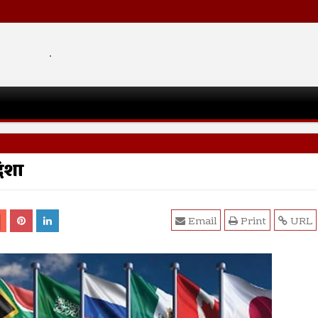
.
िशा
Email
Print
URL