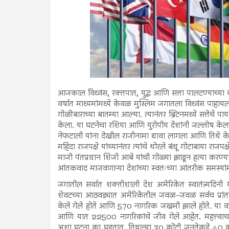
आजकाल विध्वंस, रक्तपात, युद्ध आणि सत्ता पालटण्याच्या 
वर्षात माध्यमांमध्ये केवळ मुस्लिम जगातला विध्वंस पाहायला
गोळीबाराच्या बातम्या आल्या. त्यानंतर ब्रिटनमध्ये सत्तेचे
केला. या घटनेचा रशिया आणि युरोपीय देशांनी जल्लोष केला तर
नेफटाली यांना देखील राजीनामा द्यावा लागला आणि तिथे केवळ
महिंदा राजपक्षे यांच्यानंतर त्यांचे थोरले बंधू गोटाबाया 
माजी पंतप्रधान शिंजो आबे यांची गोळ्या झाडून हत्या करण्
आंतकवाद माजवणाऱ्या देशांच्या स्वतःच्या आंतरीक समस्यांम
जगातील सर्वात शक्तीशाली देश अमेरिकेत स्वातंत्र्यदिनी गोळ
शेवटच्या आठवड्यात अमेरिकेतील जवळ-जवळ सर्वच प्रांता
केले गेले होते आणि 570 नागरिक जखमी झाले होते. या वर्
आणि यात 22500 नागरिकांचे जीव गेले आहेत. महत्त्वाचा 
अशा घटना का घडतात. तिथल्या 30 कोटी जनतेकडे 40 कोट