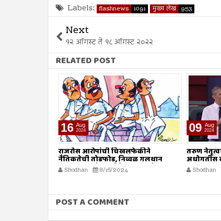
Labels:
flashnews
1091
मुख्य लेख
953
Next
१२ ऑगस्ट ते १८ ऑगस्ट २०२२
RELATED POST
16
09
Aug
Aug
2024
2024
ा
राजरोस आरोपांची चिखलफेकीने
तरुण नेतृत्
नैतिकतेची तोडफोड, निव्वळ गलथान
अधोगतीस क
राजकारणामुळे जनसेवेचा बट्ट्याबोळ...!
Shodhan
8/16/2024
Shodhan
POST A COMMENT