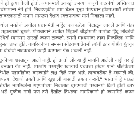
रीने ही हत्या केली होती. जपानमध्ये आजही उजव्या बाजूचे कट्टरपंथी अस्तित्वात
वसामान्य नेते होते. निवडणुकीत भाग घेऊन पुन्हा पंतप्रधान होण्याआधी त्यांच्या
सत्ताबदलासाठी जपान सारख्या देशात रक्तपाताचा मार्ग निवडला जातो.
तेथील जनतेनी अगोदर प्रधानमंत्री महिंदा राजपक्षेला पिटाळून लावले आणि नंतर
ंच्या महालमध्ये घुसले. गोटाबायाने अगोदर सिंहाली बौद्धांसाठी तामीळ हिंदू लोकांची
परिस्थिती म्यानमार सारखी करून टाकली. त्यांनी माध्यमांवर ताबा मिळविला आणि
प्राप्त होते. नागरिकांच्या समस्या सोडवण्याऐवजी त्यांनी इतर गोष्टीत गुंतवून
र या दोघांची नाटकबाजी काही कामाला येऊ शकली नाही.
दुकीच्या शस्त्रातून आली नाही. ही क्रांती लोकशाही मार्गाने आलेली नाही तर ही
नवता येत नाही. भारतीय परराष्ट्रीय खात्याचे प्रवक्ता इरंदम यांनी श्रीलंकेच्या
 तेथील घडामोडींवर बारकाईने लक्ष दिले जात आहे. त्याचबरोबर ते म्हणाले की,
वारे आपल्या देशाची प्रगती आणि खुशाली यासाठी प्रयत्न करावे.‘‘ भारताचे हे पाऊल
 तेथील नागरिकांना राष्ट्रपतीच्या निवासात घुसण्याची परवानगी दिली होती का?
हे? असे मुळीच नाही पण तरी देखील तिथल्या नागरिकांनी ही कामगिरी करून