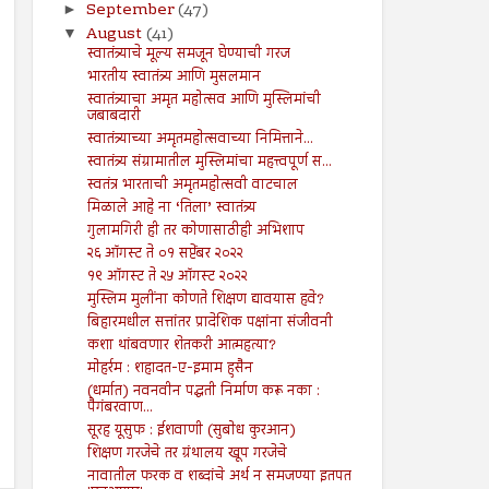
September
(47)
►
August
(41)
▼
स्वातंत्र्याचे मूल्य समजून घेण्याची गरज
भारतीय स्वातंत्र्य आणि मुसलमान
स्वातंत्र्याचा अमृत महोत्सव आणि मुस्लिमांची
जबाबदारी
स्वातंत्र्याच्या अमृतमहोत्सवाच्या निमित्ताने...
स्वातंत्र्य संग्रामातील मुस्लिमांचा महत्त्वपूर्ण स...
स्वतंत्र भारताची अमृतमहोत्सवी वाटचाल
मिळाले आहे ना ‘तिला’ स्वातंत्र्य
गुलामगिरी ही तर कोणासाठीही अभिशाप
२६ ऑगस्ट ते ०१ सप्टेंबर २०२२
१९ ऑगस्ट ते २५ ऑगस्ट २०२२
मुस्लिम मुलींना कोणते शिक्षण द्यावयास हवे?
बिहारमधील सत्तांतर प्रादेशिक पक्षांना संजीवनी
कशा थांबवणार शेतकरी आत्महत्या?
मोहर्रम : शहादत-ए-इमाम हुसैन
(धर्मात) नवनवीन पद्धती निर्माण करू नका :
पैगंबरवाण...
सूरह यूसुफ : ईशवाणी (सुबोध कुरआन)
शिक्षण गरजेचे तर ग्रंथालय खूप गरजेचे
नावातील फरक व शब्दांचे अर्थ न समजण्या इतपत