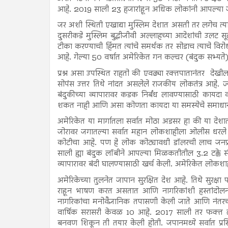
आहे. 2019 साली 23 हजारांहून अधिक लोकांनी आपल्या ज
जर अशी स्थिती एखाद्या मुस्लिम देशात असती तर लगेच 
दुसरीकडे मुस्लिम बुद्धीजीवी अल्लाहच्या आदेशांची उलट 
टीका करण्याची हिंमत त्यांचे समर्थक तर सोडाच त्याचे विर
आहे. गेल्या 50 वर्षात अमेरिकेत गन कल्चर (बंदुक सभ्
प्रश्न असा उपस्थित राहतो की एवढ्या रक्तपातानंतर देखील 
सोपंस उत्तर तिथे नांदत असलेले राजकीय लोकतंत्र आहे. ज
बंदुकीच्या व्यापारावर कडक निर्बंध लावण्यासाठी कायदा 
शकत नाही आणि असा कोणता कायदा या समस्येचे समाधा
अमेरिकेत या मार्गातला सर्वात मोठा अडसर हा की या देशात 6
जोरावर जगातल्या सर्वात महान लोकशाहीला ओलीस धरले आहे. 
कोटीचा आहे. पण हे लोक कोट्यावधी डॉलरची लाच जनप्र
साली ह्या बंदुक लॉबीने आपल्या मिळकतीतील 3.2 टक्के संपत
व्यापारावर बंदी घालण्यासाठी खर्च केली. अमेरिकेत लोक
अमेरिकेच्या तुलनेत जापान सुरक्षित देश आहे. तिथे सुरक्
राहून भाषण करत असतात आणि नागरिकांशी हस्तांदोलन
नागरिकांचा मनोवैज्ञानिक तपासणी केली जाते आणि नंतरच ल
वार्षिक सरासरी केवळ 10 आहे. 2017 साली तर फक्त तीनच 
बनवण शिकून ती तयार केली होती. जपानमध्ये सर्वात प्रसि