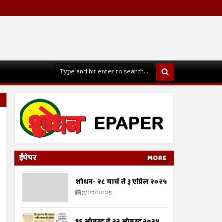
ईपेपर
MORE
शोधन- २८ मार्च ते ३ एप्रिल २०२५
3/27/2025
१६ ऑगस्ट ते २२ ऑगस्ट २०२४