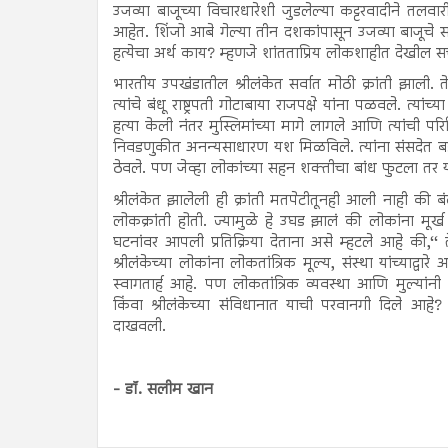
उजव्या बाजूच्या विचारधारेशी जुडलेल्या कट्टरवादीने तलवा
आहेत. शिंजो आबे गेल्या तीन दशकांपासून उजव्या बाजूचे सर्
हत्येचा अर्थ काय? म्हणजे शांतताप्रिय लोकशाहीत देखील 
भारतीय उपखंडातील श्रीलंकेत सर्वात मोठी क्रांती झाली. 
त्यांचे बंधू राष्ट्रपती गोटाबाया राजपक्षे यांना पळवले. त्या
हत्या केली नंतर मुस्लिमांच्या मागे लागले आणि त्यांची 
निवडणुकीत अनन्यसाधारण यश मिळविले. त्यांना संसदेत बहुमत 
ठेवले. पण जेव्हा लोकांच्या सहन शक्तीचा बांध फुटला त
श्रीलंकेत झालेली ही क्रांती मतपेटीतूनही आली नाही की बं
लोकक्रांती होती. ज्यामुळे हे उघड झालं की लोकांना मूर्ख ब
घटनांवर आपली प्रतिक्रिया देताना असे म्हटले आहे की,‘‘
श्रीलंकेच्या लोकांना लोकतांत्रिक मूल्य, संस्था यांच्याद्
स्वागतार्ह आहे. पण लोकतांत्रिक व्यवस्था आणि मुल्यांनी
किंवा श्रीलंकेच्या संविधानात याची परवानगी दिले आ
दाखवली.
- डॉ. सलीम खान