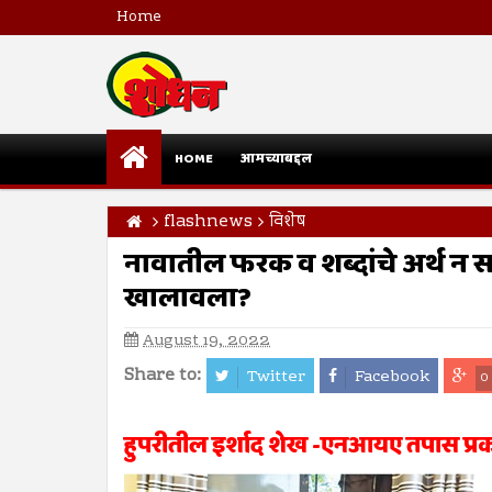
Home
HOME
आमच्याबद्दल
flashnews
विशेष
नावातील फरक व शब्दांचे अर्थ न
खालावला?
August 19, 2022
Share to:
Twitter
Facebook
0
हुपरीतील इर्शाद शेख -एनआयए तपास प्रकरण