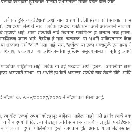
 प्रत्येक कार्यक्रम हुपरीतील पोलीस प्रशासनाला सोबत घेऊन केले जात.
. "लबैक तेहरिक फाउंडेशन" अशी नाव धारण केलेली संस्था पाकिस्तानात काम
इर्शादच्या संस्थेचे नाव "लबैक इमदाद फाउंडेशन" असे असल्याने नावाच्या
े म्हणणे आहे. आता संस्थांची नावे ठेवताना फाउंडेशन हा जनरल शब्द झाला.
ात साहजिकच फरक आहे. तेहरिक हे नाव "चळवळ" या अर्थाने पाकिस्तानात कैक
इमदाद या शब्दाचा अर्थ "दान" असा आहे. मग, "लबैक" या एका शब्दामुळे एनआयए ने
. शिवाय, एनआयए च्या अधिकाऱ्यांचा मुस्लिम समुदयाबाबतचा पूर्वग्रह आणि
गाड्यांवर पाहिलेला आहे. लबैक या उर्दू शब्दाचा अर्थ "हजर", "उपस्थित" असा
र असणारी संस्था" या अर्थाने इर्शादने आपल्या संस्थेचे नाव ठेवले होते. आणि
कडे नोंदणी क्र. KPR/00027/2020 ने नोंदणीकृत संस्था आहे.
, त्यातील एकही रुपया कोल्हापूर बाहेरून आलेला नाही असे इर्शाद त्याचे बँक
व पै पाहुण्यांनी दिलेल्या फंडातून त्यांचे सामाजिक कार्य चालू होते. फाउंडेशनने
तीस न बोलवता हुपरी पोलिसांच्या हस्ते कार्यक्रम होत असत. याला बंदोबस्ताला