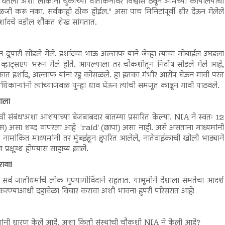
ेतली अशा लोकांनी चुकीच्या वार्तांकनावर विश्वास ठेवून आमच्या कार्यालयाची
ळजी करू नका. सर्वकाही ठीक होईल." असा पाच मिनिटांपूर्वी धीर देऊन गेलेले
इर्शादचे वडील शौकत शेख सांगतात.
ारी सोडले गेले. इर्शादचा भाऊ अल्ताफ याने जेव्हा त्याचा मोबाईल उघडला
याचे व्हाट्सएप भरून गेले होते. आपल्याला तर चौकशीतून निर्दोष सोडले गेले आहे,
चौकात इर्शाद, अल्ताफ यांना रडू कोसळले. हा इतका गंभीर आरोप घेऊन गावी परत
अधिकाऱ्यांनी त्यांच्याजवळ पुन्हा धाव घेऊन त्यांची समजूत काढून गावी पाठवले.
झाला
isis ची संबंध'अशा आशयाच्या बेजबाबदार बातम्या प्रसारित केल्या. NIA ने स्वतः 12
तपास) असा शब्द वापरला आहे 'raid' (छापा) असा नाही. असे असताना माध्यमांनी
ी नामांकित माध्यमांनी तर मुंबईहून हुपरित आलेले, नातेवाईकाची खोली भाड्याने
प्रक्षुब्ध होण्यास साहाय्य झाले.
रावा!
े सर्व जातीधर्माचे लोक गुण्यागोविंदाने राहतात. याभूमीने देशाला समतेचा आदर्श
 करण्याआधी दहावेळा विचार करावा अशी भावना हुपरी परिसरात आहे!
ंस्थांनी धारण केले आहे. अशा किती संस्थांची चौकशी NIA ने केली आहे?