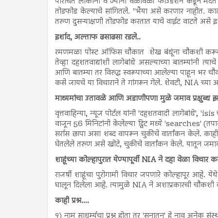
परिचित लोकांनी व ज्यांनी वेळोवेळी फाउंडेशन कडून मदत घ
तोडफोड केल्याचे सांगितले. "भैया असे करणार नाहीत. का
तरुण दुसऱ्याक्षणी तोडफोड करतात याचे वाईट वाटते असे 
इर्शाद, अल्ताफ ढसाढसा रडले..
रमणमळा पोस्ट ऑफिस चौकात शेख बंधूंना चौकशी करून दुप
तेव्हा दहशतवाद्यांशी लागेबांधे असल्याच्या बातम्यांनी त्
आणि बातम्या तर विरुद्ध स्वरूपाच्या आलेल्या पाहून भर 
कसे जायचे या विचाराने ते गांगरून गेले. शेवटी, NIA च्या 
माध्यमांचा उतावळे आणि अडाणीपणा मुळे जमाव प्रक्षुब्ध 
वृत्तवाहिन्या, न्यूज पोर्टल यांनी 'दहशतवादी लागेबांधे', '
वाजून 56 मिनिटांनी केलेल्या ट्विट मध्ये 'searches' (
सर्रास छापा असा शब्द वापरून चुकीचे वार्तांकन केले. काह
घेतलेले तरुण असे खोटे, चुकीचे वार्तांकन केले. यातून जमाव 
शाहूंच्या कोल्हापुरात येण्यापूर्वी NIA ने दहा वेळा विचार क
राजर्षी शाहूंचा पुरोगामी विचार जपणारे कोल्हापूर आहे. येथ
घालून दिलेला आहे. त्यामुळे NIA ने अशाप्रकारची चौकशी
काही प्रश्न....
१) नाम साधर्म्यचा प्रश्न होता तर 'सनातन' हे नाव अनेक स