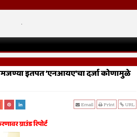
.
 समजण्या इतपत 'एनआयए'चा दर्जा कोणामुळे
Email
Print
URL
ावर ग्राउंड रिपोर्ट