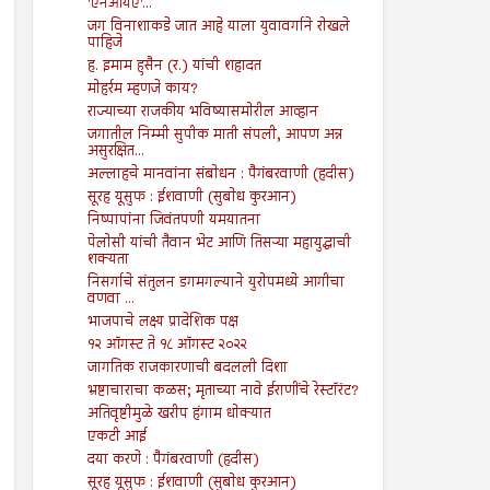
'एनआयए'...
जग विनाशाकडे जात आहे याला युवावर्गाने रोखले
पाहिजे
ह. इमाम हुसैन (र.) यांची शहादत
मोहर्रम म्हणजे काय?
राज्याच्या राजकीय भविष्यासमोरील आव्हान
जगातील निम्मी सुपीक माती संपली, आपण अन्न
असुरक्षित...
अल्लाहचे मानवांना संबोधन : पैगंबरवाणी (हदीस)
सूरह यूसुफ : ईशवाणी (सुबोध कुरआन)
निष्पापांना जिवंतपणी यमयातना
पेलोसी यांची तैवान भेट आणि तिसऱ्या महायुद्धाची
शक्यता
निसर्गाचे संतुलन डगमगल्याने युरोपमध्ये आगीचा
वणवा ...
भाजपाचे लक्ष्य प्रादेशिक पक्ष
१२ ऑगस्ट ते १८ ऑगस्ट २०२२
जागतिक राजकारणाची बदलली दिशा
भ्रष्टाचाराचा कळस; मृताच्या नावे ईराणींचे रेस्टॉरंट?
अतिवृष्टीमुळे खरीप हंगाम धोक्यात
एकटी आई
दया करणे : पैगंबरवाणी (हदीस)
सूरह यूसुफ : ईशवाणी (सुबोध कुरआन)