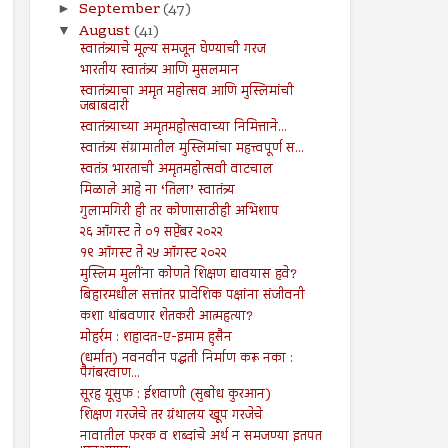
September
(47)
►
August
(41)
▼
स्वातंत्र्याचे मूल्य समजून घेण्याची गरज
भारतीय स्वातंत्र्य आणि मुसलमान
स्वातंत्र्याचा अमृत महोत्सव आणि मुस्लिमांची
जबाबदारी
स्वातंत्र्याच्या अमृतमहोत्सवाच्या निमित्ताने...
स्वातंत्र्य संग्रामातील मुस्लिमांचा महत्त्वपूर्ण स...
स्वतंत्र भारताची अमृतमहोत्सवी वाटचाल
मिळाले आहे ना ‘तिला’ स्वातंत्र्य
गुलामगिरी ही तर कोणासाठीही अभिशाप
२६ ऑगस्ट ते ०१ सप्टेंबर २०२२
१९ ऑगस्ट ते २५ ऑगस्ट २०२२
मुस्लिम मुलींना कोणते शिक्षण द्यावयास हवे?
बिहारमधील सत्तांतर प्रादेशिक पक्षांना संजीवनी
कशा थांबवणार शेतकरी आत्महत्या?
मोहर्रम : शहादत-ए-इमाम हुसैन
(धर्मात) नवनवीन पद्धती निर्माण करू नका :
पैगंबरवाण...
सूरह यूसुफ : ईशवाणी (सुबोध कुरआन)
शिक्षण गरजेचे तर ग्रंथालय खूप गरजेचे
नावातील फरक व शब्दांचे अर्थ न समजण्या इतपत