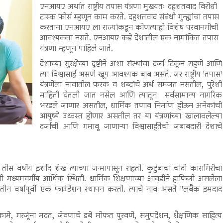
एनआयए अर्थात राष्ट्रीय तपास यंत्रणा मुख्यतः दहशतवाद विरोधी
टास्क फोर्स म्हणून काम करते. दहशतवाद संबंधी गुन्ह्यांचा तपास
करताना एनआयए ला राज्यांकडून कोणत्याही विशेष परवानगीची
आवश्यकता नसते. एनआयए कडे देशातील एक नामांकित तपास
यंत्रणा म्हणून पाहिले जाते.
देशाच्या सुरक्षेच्या दृष्टीने अशा संस्थांचा दर्जा टिकून राहणे आणि
त्या विश्वासार्ह असणे खूप आवश्यक बाब असते. जर राष्ट्रीय 'तपास'
यंत्रणेला नावातील फरक व शब्दांचे अर्थ समजत नसतील, पुरेशी
माहिती घेतली जात नसेल आणि त्यातून सर्वसामान्य नागरिक
भरडले जाणार असतील, धार्मिक तणाव निर्माण होऊन अनेकांची
आयुष्ये उध्वस्त होणार असतील तर या यंत्रणांच्या खालावलेल्या
दर्जाची आणि गमावू जाणाऱ्या विश्वासार्हतेची जबाबदारी देशाचे
ीस वर्षीय इर्शाद शेख त्याच्या जन्मापासून राहतो. कुटुंबाचा चांदी कारागिरीचा
 मध्यमवर्गीय आर्थिक स्थिती. धार्मिक शिक्षणाच्या आवडीने हाफिजी असलेला
ठी तीन वर्षापूर्वी एक फाउंडेशन स्थापन करतो. त्याचे नाव असते "लबैक इमदाद
मे, गरजूंना मदत, जेवणाचे डबे मोफत पुरवणे, समुपदेशन, शैक्षणिक साहित्य