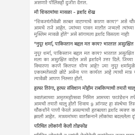
असणारे पोलिसही दुजोरा देतात.
मी शिवरायांचा मावळा - इर्शाद शेख
"शिवजयंतीवेळी सरबत वाटण्याचे कारण काय?" असे चौकशी
आमचे राजे आहेत. ज्यांच्या पावन मातीत जन्मलो त्यांच्
मुस्लिम मावळे होते" असे सांगायला इर्शाद विसरला नाही!
"नुपूर शर्मा, पाकिस्तान बद्दल मत काय? भारतात असुरक्षित
नुपूर शर्मा, पाकिस्तान बद्दल मत काय? भारतात असुरक्षित व
मला का असुरक्षित वाटेल असे इर्शादने उत्तर दिले. जिच्या व
विचारणा करणे कितपत योग्य आहे? ज्या नुपूर शर्मामु
एकात्मतेसाठी छोटे असेना पण कार्यरत आहे त्याची मात्र
त्यावेळी आपण निरुत्तर होतो.
हरघर तिरंगा, हरघर संविधान मोहीम राबविण्याची तयारी चालू
स्वातंत्र्याच्या अमृतमहोत्सवा निमित्त आमच्या फाउंडेशन
आमची तयारी चालू होती शिवाय 9 ऑगस्ट हा संस्थेचा तिस
चौकशीने पाणी फेरले असल्याची हतबलता इर्शाद व्यक्त करत
झाली आहेत. माध्यमांच्या वार्तांकनाने लोकांचा बदललेला द
परिचित लोकांनी केली तोडफोड