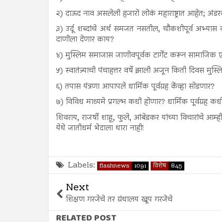
२) दाऊद नाव असलेली हजारो लोकं महाराष्ट्रात आहेत; अंडरव
३) उर्दू शब्दांचे अर्थ समजत नसतील, चौकशीपूर्व अभ्या
दाणीला देणार काय?
४) मुस्लिम समाजास जाणीवपूर्वक टार्गेट करून सामाजिक
५) स्वातंत्र्याची पंचाहत्तर वर्षे झाली अजून किती दिवस मुस
६) तपास यंत्रणा आपापले धार्मिक पूर्वग्रह केंव्हा सोडणार?
७) विविध माध्यमे प्रगल्भ कधी होणार? धार्मिक पूर्वग्र
शिवराय, राजर्षी शाहू, फुले, आंबेडकर यांच्या विचारांचे आम
येथे जातीधर्म भेदाला थारा नाही!
Labels:
flashnews
1091
विशेष
845
Next
शिक्षण गरजेचे तर ग्रंथालय खूप गरजेचे
RELATED POST