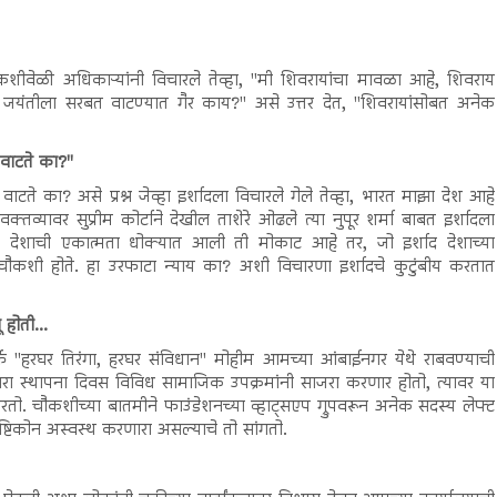
वेळी अधिकाऱ्यांनी विचारले तेव्हा, "मी शिवरायांचा मावळा आहे, शिवराय
या जयंतीला सरबत वाटण्यात गैर काय?" असे उत्तर देत, "शिवरायांसोबत अनेक
 वाटते का?"
ाटते का? असे प्रश्न जेव्हा इर्शादला विचारले गेले तेव्हा, भारत माझा देश आहे
क्तव्यावर सुप्रीम कोर्टाने देखील ताशेरे ओढले त्या नुपूर शर्मा बाबत इर्शादला
ळे देशाची एकात्मता धोक्यात आली ती मोकाट आहे तर, जो इर्शाद देशाच्या
 चौकशी होते. हा उरफाटा न्याय का? अशी विचारणा इर्शादचे कुटुंबीय करतात
 होती...
 तर्फे "हरघर तिरंगा, हरघर संविधान" मोहीम आमच्या आंबाईनगर येथे राबवण्याची
रा स्थापना दिवस विविध सामाजिक उपक्रमांनी साजरा करणार होतो, त्यावर या
ो. चौकशीच्या बातमीने फाउंडेशनच्या व्हाट्सएप ग्रुपवरून अनेक सदस्य लेफ्ट
ृष्टिकोन अस्वस्थ करणारा असल्याचे तो सांगतो.