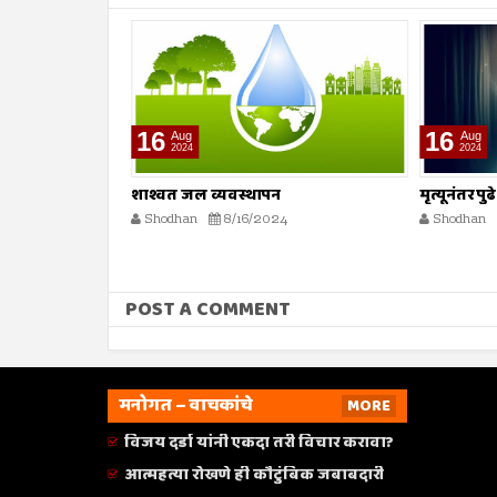
16
16
Aug
Aug
2024
2024
शाश्वत जल व्यवस्थापन
मृत्यूनंतर पु
Shodhan
8/16/2024
Shodhan
POST A COMMENT
मनोगत – वाचकांचे
MORE
विजय दर्डा यांनी एकदा तरी विचार करावा?
आत्महत्या रोखणे ही कौटुंबिक जबाबदारी