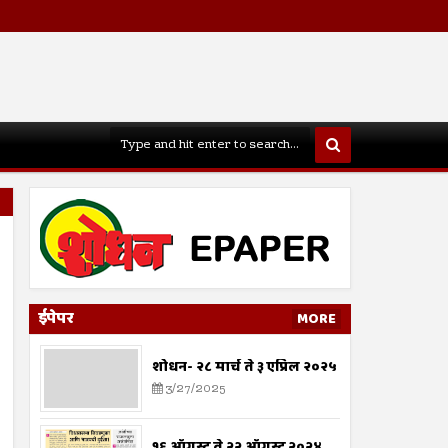
ईपेपर
MORE
शोधन- २८ मार्च ते ३ एप्रिल २०२५
3/27/2025
१६ ऑगस्ट ते २२ ऑगस्ट २०२४