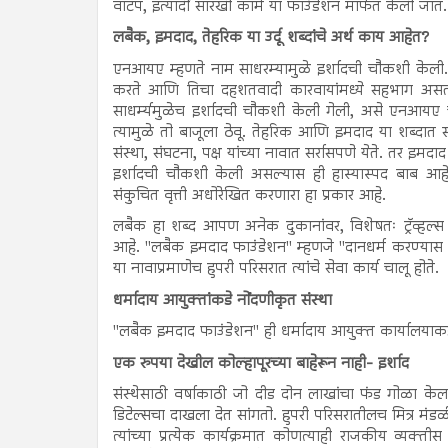
वाटप, इत्यादीं सारखी कामे या फाउंडेशन मार्फत केली जात.
लबैक, इमदाद, तेहरिक या उर्दू शब्दांचे अर्थ काय आहेत?
एनआयए म्हणते नाम साधरम्यामुळे इर्शादची चौकशी केली
करते आणि तिचा दहशतवादी कारवायांमध्ये सहभाग असतो; 
साधर्म्यमुळेच इर्शादची चौकशी केली गेली, असे एनआयए च
त्यामुळे तो बाजूला ठेवू. तेहरिक आणि इमदाद या शब्द
संस्था, संघटना, पक्ष यांच्या नावात सर्रासपणे येते. तर 
इर्शादची चौकशी केली असल्यास ही हास्यास्पद बाब आहे
संकुचित वृत्ती अधोरेखित करणारा हा प्रकार आहे.
लबैक हा शब्द आपण अनेक दुकानांवर, विशेषतः ट्रॅव्हल्स 
आहे. "लबैक इमदाद फाउंडेशन" म्हणजे "दानधर्म करण्यास हज
या नावाप्रमाणेच हुपरी परिसरात त्यांचे सेवा कार्य चालू होते.
धर्मादाय आयुक्तांकडे नोंदणीकृत संस्था
"लबैक इमदाद फाउंडेशन" ही धर्मादाय आयुक्त कार्यालया
एक रुपया देखील कोल्हापूरच्या बाहेरून नाही- इर्शाद
संस्थेसाठी वर्षाकाठी जो दीड दोन लाखांचा फंड गोळा केला
डिटेल्सचा दाखला देत सांगतो. हुपरी परिसरातीलच मित्र मंडळी 
त्यांच्या प्रत्येक कार्यक्रमात कोणत्याही राजकीय व्यक्