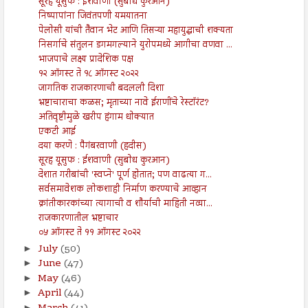
सूरह यूसुफ : ईशवाणी (सुबोध कुरआन)
निष्पापांना जिवंतपणी यमयातना
पेलोसी यांची तैवान भेट आणि तिसऱ्या महायुद्धाची शक्यता
निसर्गाचे संतुलन डगमगल्याने युरोपमध्ये आगीचा वणवा ...
भाजपाचे लक्ष्य प्रादेशिक पक्ष
१२ ऑगस्ट ते १८ ऑगस्ट २०२२
जागतिक राजकारणाची बदलली दिशा
भ्रष्टाचाराचा कळस; मृताच्या नावे ईराणींचे रेस्टॉरंट?
अतिवृष्टीमुळे खरीप हंगाम धोक्यात
एकटी आई
दया करणे : पैगंबरवाणी (हदीस)
सूरह यूसुफ : ईशवाणी (सुबोध कुरआन)
देशात गरीबांची 'स्वप्ने' पूर्ण होतात; पण वाढत्या ग...
सर्वसमावेशक लोकशाही निर्माण करण्याचे आव्हान
क्रांतीकारकांच्या त्यागाची व शौर्याची माहिती नव्या...
राजकारणातील भ्रष्टाचार
०५ ऑगस्ट ते ११ ऑगस्ट २०२२
July
(50)
►
June
(47)
►
May
(46)
►
April
(44)
►
►