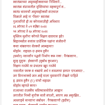
स्वातंत्र्याच्या अमृतमहोत्सवाच्या निमित्ताने...
स्वातंत्र्य संग्रामातील मुस्लिमांचा महत्त्वपूर्ण स...
स्वतंत्र भारताची अमृतमहोत्सवी वाटचाल
मिळाले आहे ना ‘तिला’ स्वातंत्र्य
गुलामगिरी ही तर कोणासाठीही अभिशाप
२६ ऑगस्ट ते ०१ सप्टेंबर २०२२
१९ ऑगस्ट ते २५ ऑगस्ट २०२२
मुस्लिम मुलींना कोणते शिक्षण द्यावयास हवे?
बिहारमधील सत्तांतर प्रादेशिक पक्षांना संजीवनी
कशा थांबवणार शेतकरी आत्महत्या?
मोहर्रम : शहादत-ए-इमाम हुसैन
(धर्मात) नवनवीन पद्धती निर्माण करू नका : पैगंबरवाण...
सूरह यूसुफ : ईशवाणी (सुबोध कुरआन)
शिक्षण गरजेचे तर ग्रंथालय खूप गरजेचे
नावातील फरक व शब्दांचे अर्थ न समजण्या इतपत 'एनआयए'...
जग विनाशाकडे जात आहे याला युवावर्गाने रोखले पाहिजे
ह. इमाम हुसैन (र.) यांची शहादत
मोहर्रम म्हणजे काय?
राज्याच्या राजकीय भविष्यासमोरील आव्हान
जगातील निम्मी सुपीक माती संपली, आपण अन्न असुरक्षित...
अल्लाहचे मानवांना संबोधन : पैगंबरवाणी (हदीस)