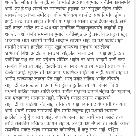
शकतील सांगता येत नाही. सर्वांत मोठी अडचण राष्ट्रवादी काँग्रेस पक्षासमोर
आहे. जर हे पक्ष संपले तर मराठ्यांचा हक्काचा पक्ष संपुष्टात येईल आणि
याचबरोबर त्यांच्या समोर राजकीय भवितव्याचा मोठा प्रश्न निर्माण होणार
आहे. शरद पवार आहेत तोपर्यंत या पक्षाला भाजप धक्का देणार नाही. असे
जरी वाटत असेल तर २०२४ च्या सार्वत्रिक निवडणुकांपर्यंत काहीही घडू
शकते. जशी गंभीर समस्या राष्ट्रवादी काँग्रेसपुढे आहे तसलेच आव्हान खुद्द
भाजपला आम आदमी पार्टीचे आव्हान ठरणार आहे. हा पक्ष घराणेशाही
मार्गाने स्थापन झालेला नसून खुद्द भाजपचा सहभाग असलेल्या
भ्रष्टाचारविरोधी आंदोलनातून उभा राहिलेला नव्या दमाचा पक्ष आहे. इतर
प्रादेशिक पक्ष त्या त्या प्रदेशात सीमित आहेत तर आम आदमी पार्टी इतर
राज्यांत विस्तारत आहे. दिल्लीनंतर पंजाब राज्यात त्या पक्षाने सत्ता काबीज
केलेली आहे. म्हणून तो पक्ष आता प्रादेशिक राहिलेला नाही. घराणेशाहीचा
आरोप त्याच्यावर लावता येत नाही. शरद पवार सक्रिय आहेत तोपर्यंत
राष्ट्रवादी पक्षाकडे लोक आकर्षित होत राहतील. त्यांच्याबरोबर विरोधी
पक्षनेते अजित पवार आणि जयंत पाटील पक्षाला चांगले नेतृत्व देत राहतील,
पण एवढ्यावर भागणार नाही. जोपर्यंत मराठा समाज भक्कमपणे
राष्ट्रवादीच्या पाठीशी येत नाही तोवर त्या पक्षावर संकट येण्याची शक्यता
आहे. शेवटी मराठा समाजाचे हित समोर ठेवूनच ह्या पक्षाची स्थापना
झालेली आहे हे वास्तव आहे, पण त्या समाजाला याचे भान असले तरच
त्यांचे राजकीय भवितव्य कायम राहील. जर हा पक्ष संपला तर सर्वांत जास्त
राजकीय संकट त्याच समाजावर कोसळेल, हे कटू सत्य आहे. पश्चिम