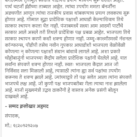
बंगालमध्ये तृणमूल सरकार पाडायचे प्रयत्न भाजपने सुरू केलेले आहेत.
पार्थ चटर्जी ईडीच्या ताब्यात आहेत. त्यांचा उपयोग ममता बॅनर्जींना
अडचणीत आणून त्यांचा राजकीय प्रवास थांबवण्याच प्रयत्न लवकरच सुरू
होणार आहे. गोव्यात सुद्धा प्रादेशिक पक्षाशी आघाडी केल्याशिवाय तिथे
सरकार स्थापन करता येत नाही. पंजाबमध्ये सध्या आम आदमी पार्टीचे
सरकार आले असले तरी तिथले प्रादेशिक पक्ष प्रबळ आहेत. भाजपला तिथे
सरकार स्थापन करणे कधी शक्य होणार नाही. जम्मू-काश्मीरमध्ये नॅशनल
कॉन्फरन्स, पीडीपी तसेच नवीन गुपकार आघाडीशी भाजपला वेळोवेळी
कोणत्या न् कोणत्या पक्षाशी संधान बांधावे लागले आहे. अशा प्रकारे
चोहोबाजूंनी भाजपच्या केंद्रीय सत्तेला प्रादेशिक पक्षांनी घेरलेले आहे. यात
सर्वांना संपवणे शक्य होणार नाही. स्वतः भाजपला केंद्रात आज जी
निर्विवाद सत्ता मिळाली आहे, त्यासाठी त्यांना ह्या सर्व पक्षांचा उपयोग
करूनच ते शक्य झाले आहे. ज्यांच्याद्वारे तो पक्ष सत्तेत आला त्यांना संपवणे
भाजपचे लक्ष आहे. जो कुणी पक्ष भाजपबरोबर गेला त्याचा नाश झालेला
आहे. माजी मुख्यमंत्री उद्धव ठाकरेंनी हे वास्तव अनेक प्रसंगी बोलून
दाखवले आहे.
- सय्यद इफ्तेखार अहमद
संपादक,
मो.: ९८२०१२१२०७