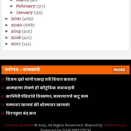
March
(41)
February
(37)
►
January
(33)
►
2021
(469)
►
2020
(668)
►
2019
(512)
►
2018
(471)
►
2017
(141)
►
मनोगत – वाचकांचे
MORE
विजय दर्डा यांनी एकदा तरी विचार करावा?
आत्महत्या रोखणे ही कौटुंबिक जबाबदारी
काश्मिरी पंडितांचे विस्थापन, सत्यामागचे कटू सत्य
मरणावर रडायचं की धोरणावर रडायचं?
विटभट्ट्या बंद करा
Weekly Shodhan
© 2015. All Rights Reserved. Shared by
Themes24x7
Powered by SAM INFOTECH