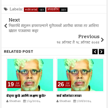
Labels:
editorial
137
संपादकीय
337
Next
निसर्गाचे संतुलन डगमगल्याने युरोपमध्ये आगीचा वणवा तर आशिया
खंडात पाऊसाचा कहर
Previous
१२ ऑगस्ट ते १८ ऑगस्ट २०२२
RELATED POST
19
26
Jul
Jul
2024
2024
वेदना कुठे आणि लक्षण कुठे?
सर्व स्रोतांवर ताबा
ह
ख
Shodhan
7/19/2024
Shodhan
7/26/2024