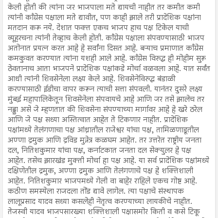
केली होती की त्यांना जर भाजपाला मते द्यायची नाहीत तर कमीत कमी
त्यांनी काँग्रेस पक्षाला मते द्यावीत, पण काही झाले तरी प्रादेशिक पक्षांना
मतदान करू नये. देशात फक्त एकच भाजप हाच पक्ष टिकेल याची
व्यूहरचना त्यांनी तेव्हाच केली होती. काँग्रेस पक्षाला संपवण्यासाठी भाजप
अतोनात प्रयत्न करत आहे हे सर्वांना दिसत आहे. बऱ्याच प्रमाणात काँग्रेस
कमकुवत करण्यात त्यांना यशही आले आहे. काँग्रेस विरुद्ध ही मोहीम सुरू
ठेवतानाच आता भाजपने प्रादेशिक पक्षांकडे मोर्चा वळवला आहे. यात सर्वंत
आधी त्यांनी शिवसेनेला लक्ष्य केले आहे. शिवसेनेविरुद्ध बंडाळी
करण्यासाठी ईडीचा वापर करून त्याची सत्ता संपवली. यानंतर दुसरे लक्ष्य
मुंबई महापालिकेतून शिवसेनेला संपवायचे आहे आणि जर तसे झालेच तर
नड्डा असे जे म्हणतात की शिवसेना संपण्याच्या मार्गावर आहे हे खरे ठरेल
आणि जे पक्ष सध्या अस्तित्वात आहेत ते टिकणार नाहीत. प्रादेशिक
पक्षांमध्ये तेलंगणाचा पक्ष आंध्रातील राजेश्वर यांचा पक्ष, तामिळणाडूतील
अण्णा द्रमुक आणि द्रविड मुन्नेत्र कळघम आहेत. तर उत्तरेत राष्ट्रीय जनता
दल, नितिशकुमार यांचा पक्ष, कर्नाटकात जनता दल सेक्युलर हे पक्ष
आहेत. तसेच झारखंड मुक्ती मोर्चा हा पक्ष आहे. या सर्व प्रादेशिक पक्षांमध्ये
दक्षिणेतील द्रमुक, अण्णा द्रमुक आणि तेलंगणाचे पक्ष हे शक्तिशाली
आहेत. नितिशकुमार भाजपमध्ये गेली वा बाहेर राहिले एकच गोष्ट आहे.
कठीण समस्येला राजदला तोंड द्यावे लागेल. त्या पक्षाचे संस्थापक
लालूप्रसाद यादव सध्या कसलेही नेतृत्व करण्याच्या लायकीचे नाहीत.
तेजस्वी यादव भाजपसारख्या शक्तिशाली पक्षासमोर किती व कसे टिकू