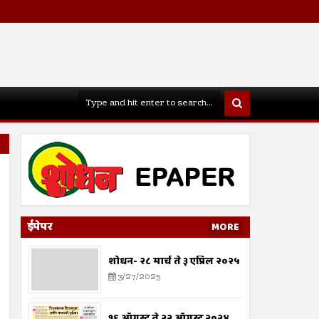
ईपेपर
MORE
शोधन- २८ मार्च ते ३ एप्रिल २०२५
3/27/2025
१६ ऑगस्ट ते २२ ऑगस्ट २०२४