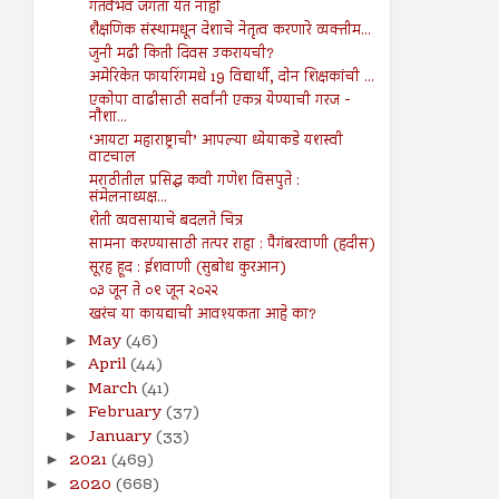
गतवैभव जगता येत नाही
शैक्षणिक संस्थामधून देशाचे नेतृत्व करणारे व्यक्तीम...
जुनी मढी किती दिवस उकरायची?
अमेरिकेत फायरिंगमधे 19 विद्यार्थी, दोन शिक्षकांची ...
एकोपा वाढीसाठी सर्वांनी एकत्र येण्याची गरज -
नौशा...
‘आयटा महाराष्ट्राची’ आपल्या ध्येयाकडे यशस्वी
वाटचाल
मराठीतील प्रसिद्ध कवी गणेश विसपुते :
संमेलनाध्यक्ष...
शेती व्यवसायाचे बदलते चित्र
सामना करण्यासाठी तत्पर राहा : पैगंबरवाणी (हदीस)
सूरह हूद : ईशवाणी (सुबोध कुरआन)
०३ जून ते ०९ जून २०२२
खरंच या कायद्याची आवश्यकता आहे का?
May
(46)
►
April
(44)
►
March
(41)
►
February
(37)
►
January
(33)
►
2021
(469)
►
2020
(668)
►