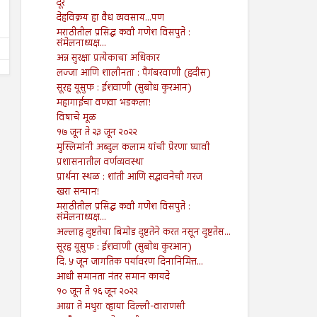
दूर
Shodhan
7/26/2024
Shodhan
7/19/2024
देहविक्रय हा वैध व्यवसाय...पण
मराठीतील प्रसिद्ध कवी गणेश विसपुते :
संमेलनाध्यक्ष...
अन्न सुरक्षा प्रत्येकाचा अधिकार
लज्जा आणि शालीनता : पैगंबरवाणी (हदीस)
सूरह यूसुफ : ईशवाणी (सुबोध कुरआन)
महागाईचा वणवा भडकला!
विषाचे मूळ
१७ जून ते २३ जून २०२२
मुस्लिमांनी अब्दुल कलाम यांची प्रेरणा घ्यावी
प्रशासनातील वर्णव्यवस्था
प्रार्थना स्थळ : शांती आणि सद्भावनेची गरज
खरा सन्मान!
मराठीतील प्रसिद्ध कवी गणेश विसपुते :
संमेलनाध्यक्ष...
अल्लाह दुष्टतेचा बिमोड दुष्टतेने करत नसून दुष्टतेस...
सूरह यूसुफ : ईशवाणी (सुबोध कुरआन)
दि. ५ जून जागतिक पर्यावरण दिनानिमित्त...
आधी समानता नंतर समान कायदे
१० जून ते १६ जून २०२२
आग्रा ते मथुरा व्हाया दिल्ली-वाराणसी