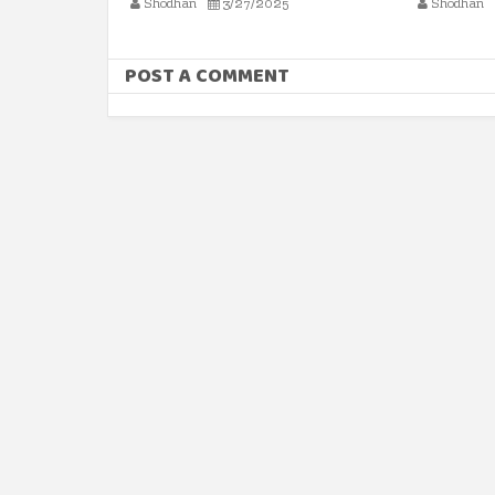
5
Shodhan
8/16/2024
Shodhan
POST A COMMENT