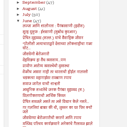
September
(47)
►
August
(41)
►
July
(50)
►
June
(47)
▼
लज्जा आणि शालीनता : पैगंबरवाणी (हदीस)
सूरह यूसुफ : ईशवाणी (सुबोध कुरआन)
प्रेषित मुहम्मद (सल्ल.) यांचे वैवाहिक जीवन
‘पोलीसी अत्याचाराद्वारे देशाच्या लोकशाहीचा गळा
घोट...
जीवघेणी बेरोजगारी
देहविक्रय हा वैध व्यवसाय...पण
ग्रामीण आरोग्य व्यवस्थेची दुरवस्था
वेळीच आवरा नाही तर भारताची होईल नालस्ती
भडकत्या महागाईवर रामबाण उपाय
समाज जागेल याची शाश्वती
आधुनिक सभ्यतेचे जनक पैगंबर मुहम्मद (स.)
विलगीकरणाची आर्थिक किंमत
प्रेषित समजले असते तर असे विधान केले नसते...
26
19
गर गलतियां बाबर की थी, जुम्मन का घर फिर क्यों
Jul
Jul
2024
2024
जले
जीवघेण्या बेरोजगारीची कारणे आणि उपाय
२६ जुलै ते ०१ ऑगस्ट २०२४
१९ जुलै ते २५ जुलै २०२४
मस्जिद परिचय कार्यक्रमाने अनेकांचे गैरसमज झाले