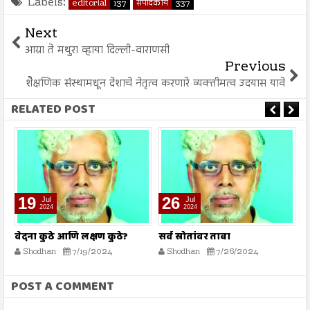
Labels:
editorial
137
संपादकीय
337
Next
आग्रा ते मथुरा व्हाया दिल्ली-वाराणसी
Previous
शैक्षणिक संस्थामधून देशाचे नेतृत्व करणारे व्यक्तीमत्व उदयास यावे
RELATED POST
19
26
Jul
Jul
2024
2024
वेदना कुठे आणि लक्षण कुठे?
सर्व स्रोतांवर ताबा
ह
ख
Shodhan
7/19/2024
Shodhan
7/26/2024
POST A COMMENT