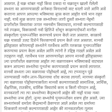
असतात. हे चक्र थांबत नाही किंवा एकदा या चक्रातून खाली गेलेली
सभ्यता वर आणण्यासाठी अनेकदा विनाशाची वाट धरली जाते आणि असे
करताना आपण आपल्या भविष्याचा ऱ्हास करत आहोत याचे भान राहत
नाही. याचे मूळ कारण एक सभ्यतेच्या जागी दुसरी सभ्यता नेहमी
प्रगतीशील विचारांवर जगात नवनवीन विचारधारा, मानवी कल्याणासाठी
नवे उपक्रम, विकासाची नवी क्षितिजे शोधून काढण्याऐवजी मागील
संस्कृतीला पुनरुज्जीवित करण्याचे प्रयत्न केले जात असतात. काळाचे
चक्र यासाठी उलट दिशेने फिरवण्याचे प्रयत्न केले जात असतात. मानवी
इतिहासात कोणत्याही सभ्यतेने गतवैभव आणि गतकाळ पुनरुज्जीवित
करण्याचा प्रयत्न केला असेल आणि त्यांनी ते उद्दिष्ट गाठले असेल असे
उदाहरण नाही. गतवैभव परत आणण्यापेक्षा आपण मानवी इतिहासाच्या
ज्या प्रगतीशील वळणावर आहोत त्या वळणावरून भविष्याकडे वाटचाल
करून आपल्या सभ्यतेचा पुनर्जन्म करण्यासाठी प्रयत्न करावे लागतात.
मानवी सभ्यता ज्या वळणावर पोहोचली आहे, त्या टप्प्यातून पुढे
जाण्यासाठी नवीन ज्ञान-विज्ञानाचा शोध करावा लागतो. मागच्या संस्कृती
त्या वळणावर पोहोचण्याकरिता मानवी कल्याणासाठी सामाजिक, आर्थिक,
शैक्षणिक, राजकीय, धार्मिक विचारांचे काय व किती योगदान आहे,
मानवजाती त्या त्या सभ्यतेच्या केंद्रस्थानी आहेत की नाही यावर नव्या
सभ्यतेचा जन्म होतो. जुन्या सभ्यतेचे पुनरुज्जीवन शक्य होत असते. ज्या
सभ्यतांमध्ये धर्माला केंद्रस्थानी ठेवण्यात आले असेल त्या धर्माच्या
शिकवणी मानवी कल्याणासाठी आहेत की मानवजातीला गुलाम