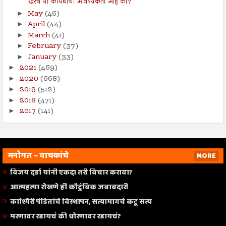
खरंच या कायद्याची आवश्यकता आहे का?
May
(46)
►
April
(44)
►
March
(41)
►
February
(37)
►
January
(33)
►
2021
(469)
►
2020
(668)
►
2019
(512)
►
2018
(471)
►
2017
(141)
►
मनोगत – वाचकांचे
MORE
विजय दर्डा यांनी एकदा तरी विचार करावा?
आत्महत्या रोखणे ही कौटुंबिक जबाबदारी
काश्मिरी पंडितांचे विस्थापन, सत्यामागचे कटू सत्य
मरणावर रडायचं की धोरणावर रडायचं?