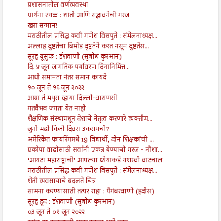
प्रशासनातील वर्णव्यवस्था
प्रार्थना स्थळ : शांती आणि सद्भावनेची गरज
खरा सन्मान!
मराठीतील प्रसिद्ध कवी गणेश विसपुते : संमेलनाध्यक्ष...
अल्लाह दुष्टतेचा बिमोड दुष्टतेने करत नसून दुष्टतेस...
सूरह यूसुफ : ईशवाणी (सुबोध कुरआन)
दि. ५ जून जागतिक पर्यावरण दिनानिमित्त...
आधी समानता नंतर समान कायदे
१० जून ते १६ जून २०२२
आग्रा ते मथुरा व्हाया दिल्ली-वाराणसी
गतवैभव जगता येत नाही
शैक्षणिक संस्थामधून देशाचे नेतृत्व करणारे व्यक्तीम...
जुनी मढी किती दिवस उकरायची?
अमेरिकेत फायरिंगमधे 19 विद्यार्थी, दोन शिक्षकांची ...
एकोपा वाढीसाठी सर्वांनी एकत्र येण्याची गरज - नौशा...
‘आयटा महाराष्ट्राची’ आपल्या ध्येयाकडे यशस्वी वाटचाल
मराठीतील प्रसिद्ध कवी गणेश विसपुते : संमेलनाध्यक्ष...
शेती व्यवसायाचे बदलते चित्र
सामना करण्यासाठी तत्पर राहा : पैगंबरवाणी (हदीस)
सूरह हूद : ईशवाणी (सुबोध कुरआन)
०३ जून ते ०९ जून २०२२