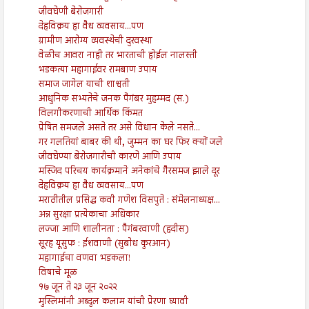
जीवघेणी बेरोजगारी
देहविक्रय हा वैध व्यवसाय...पण
ग्रामीण आरोग्य व्यवस्थेची दुरवस्था
वेळीच आवरा नाही तर भारताची होईल नालस्ती
भडकत्या महागाईवर रामबाण उपाय
समाज जागेल याची शाश्वती
आधुनिक सभ्यतेचे जनक पैगंबर मुहम्मद (स.)
विलगीकरणाची आर्थिक किंमत
प्रेषित समजले असते तर असे विधान केले नसते...
गर गलतियां बाबर की थी, जुम्मन का घर फिर क्यों जले
जीवघेण्या बेरोजगारीची कारणे आणि उपाय
मस्जिद परिचय कार्यक्रमाने अनेकांचे गैरसमज झाले दूर
देहविक्रय हा वैध व्यवसाय...पण
मराठीतील प्रसिद्ध कवी गणेश विसपुते : संमेलनाध्यक्ष...
अन्न सुरक्षा प्रत्येकाचा अधिकार
लज्जा आणि शालीनता : पैगंबरवाणी (हदीस)
सूरह यूसुफ : ईशवाणी (सुबोध कुरआन)
महागाईचा वणवा भडकला!
विषाचे मूळ
१७ जून ते २३ जून २०२२
मुस्लिमांनी अब्दुल कलाम यांची प्रेरणा घ्यावी