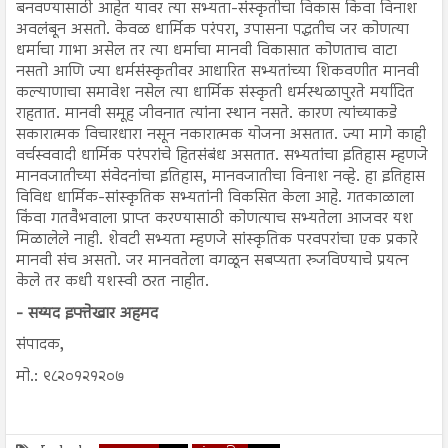
बनवण्यासाठी आहेत यावर त्या सभ्यता-संस्कृतीचा विकास किंवा विनाश
अवलंबून असतो. केवळ धार्मिक परंपरा, उपासना पद्धतीच जर कोणत्या
धर्माचा गाभा असेल तर त्या धर्माचा मानवी विकासात कोणताच वाटा
नसतो आणि ज्या धर्मसंस्कृतीवर आधारित सभ्यतांच्या शिकवणीत मानवी
कल्याणाचा समावेश नसेल त्या धार्मिक संस्कृती धर्मस्थळापुरते मर्यादित
राहतात. मानवी समूह जीवनात त्यांना स्थान नसते. कारण त्यांच्याकडे
सकारात्मक विचारधारा नसून नकारात्मक योजना असतात. ज्या मागे काही
वर्चस्ववादी धार्मिक परंपरांचे हितसंबंध असतात. सभ्यतांचा इतिहास म्हणजे
मानवजातीच्या संवेदनांचा इतिहास, मानवजातीचा विनाश नव्हे. हा इतिहास
विविध धार्मिक-सांस्कृतिक सभ्यतांनी विकसित केला आहे. गतकाळाला
किंवा गतवैभवाला प्राप्त करण्यासाठी कोणत्याच सभ्यतेला आजवर यश
मिळालेले नाही. शेवटी सभ्यता म्हणजे सांस्कृतिक परवपरांचा एक प्रकारे
मानवी संच असतो. जर मानवतेला वगळून सबप्यता रुजविण्याचे प्रयत्न
केले तर कधी यशस्वी ठरत नाहीत.
- सय्यद इफ्तेखार अहमद
संपादक,
मो.: ९८२०१२१२०७