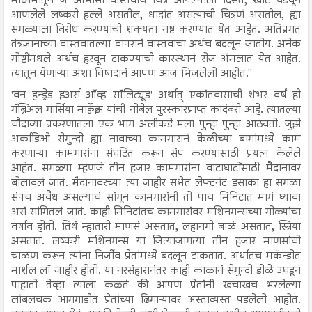
माध्यमातून जे आभासी वास्तवाचं चित्र आपल्याला दिसतं, खोटे घडवून
आणलेले लष्करी हल्ले असतील, धादांत असत्याची चित्रणं असतील, ह्या
सगळ्याला विरोध करण्याची शक्यता नष्ट करण्यात येत आहेत. अतिप्रगत
तंत्रज्ञानाच्या वास्तवातल्या वापरानं वास्तवाचा अर्थच बदलून जातोय. अनेक
गोष्टींमधले अर्थच हरवून टाकण्याची कारस्थानं रोज अंमलात येत आहेत.
त्यातून येणाऱ्या अशा विषादानं आपण आज भिजलेलो आहोत."
'वन हन्ड्रेड इअर्स ऑव्ह सॉलिट्यूड' अर्थात् एकांतवासाची शंभर वर्षं ही
गॅब्रिअल गार्सिया मार्क्वेझ यांची नोबेल पुरस्कारप्राप्त कादंबरी आहे. त्यातल्या
चौदाव्या प्रकरणातला एक भाग अलीकडे मला पुन्हा पुन्हा आठवतो. जुझे
अर्काडिओ सेगुन्दो ह्या नावाच्या कामगारानं केळीच्या बागांमध्ये काम
करणाऱ्या कामगारांना संघटित करून संप करण्यासाठी प्रयत्न केलेले
आहेत. सगळ्या म्हणजे तीन हजार कामगारांना वाटाघाटींसाठी मैदानावर
बोलावलं जातं. मैदानावरच्या त्या जाहीर सभेत लेफ्टनंट इसाका हा सगळा
संपच अवैध असल्याचं सांगून कामगारांनी तो पाच मिनिटात मागं घ्यावा
असं सांगितलं जातं. काही मिनिटांतच कामगारांवर मशिनगन्सच्या गोळ्यांचा
वर्षाव होतो. तिथं म्हातारी माणसं असतात, लहानगी बाळं असतात, स्त्रिया
असतात. लष्करी मशिनगन्स या जित्याजागत्या तीन हजार माणसांची
चाळण करून त्यांना निर्जीव प्रेतांमध्ये बदलून टाकतात. अर्थातच मकॅन्डोत
मार्शल लॉ जाहीर होतो. या नरसंहारानंतर काही काळानं सेगुन्दो डोळे उघडून
पाहातो तेव्हा त्याला कळतं की आपण प्रेतांनी खचाखच भरलेल्या
लांबलचक आगगाडीत प्रेतांच्या ढिगाऱ्यावर अस्ताव्यस्त पडलेलो आहोत.