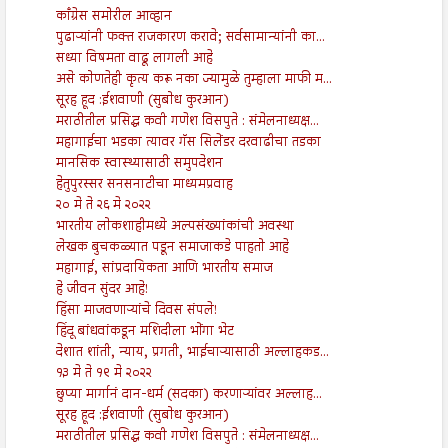
काँग्रेस समोरील आव्हान
पुढाऱ्यांनी फक्त राजकारण करावे; सर्वसामान्यांनी का...
सध्या विषमता वाढू लागली आहे
असे कोणतेही कृत्य करू नका ज्यामुळे तुम्हाला माफी म...
सूरह हूद :ईशवाणी (सुबोध कुरआन)
मराठीतील प्रसिद्ध कवी गणेश विसपुते : संमेलनाध्यक्ष...
महागाईचा भडका त्यावर गॅस सिलेंडर दरवाढीचा तडका
मानसिक स्वास्थ्यासाठी समुपदेशन
हेतुपुरस्सर सनसनाटीचा माध्यमप्रवाह
२० मे ते २६ मे २०२२
भारतीय लोकशाहीमध्ये अल्पसंख्यांकांची अवस्था
लेखक बुचकळ्यात पडून समाजाकडे पाहतो आहे
महागाई, सांप्रदायिकता आणि भारतीय समाज
हे जीवन सुंदर आहे!
हिंसा माजवणाऱ्यांचे दिवस संपले!
हिंदू बांधवांकडून मशिदीला भोंगा भेट
देशात शांती, न्याय, प्रगती, भाईचाऱ्यासाठी अल्लाहकड...
१३ मे ते १९ मे २०२२
छुप्या मार्गानं दान-धर्म (सदका) करणाऱ्यांवर अल्लाह...
सूरह हूद :ईशवाणी (सुबोध कुरआन)
मराठीतील प्रसिद्ध कवी गणेश विसपुते : संमेलनाध्यक्ष...