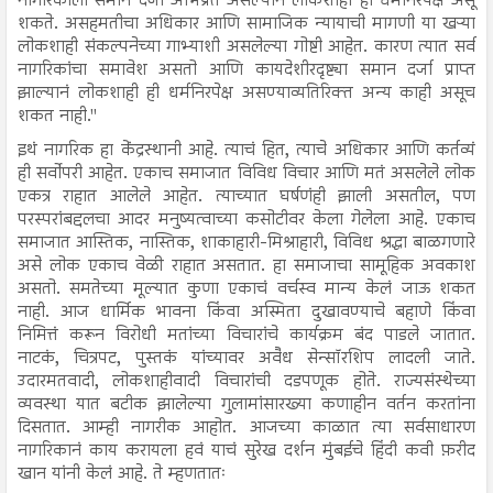
नागरिकाला समान दर्जा अभिप्रेत असल्याने लोकशाही ही धर्मनिरपेक्ष असू
शकते. असहमतीचा अधिकार आणि सामाजिक न्यायाची मागणी या खऱ्या
लोकशाही संकल्पनेच्या गाभ्याशी असलेल्या गोष्टी आहेत. कारण त्यात सर्व
नागरिकांचा समावेश असतो आणि कायदेशीरदृष्ट्या समान दर्जा प्राप्त
झाल्यानं लोकशाही ही धर्मनिरपेक्ष असण्याव्यतिरिक्त अन्य काही असूच
शकत नाही."
इथं नागरिक हा केंद्रस्थानी आहे. त्याचं हित, त्याचे अधिकार आणि कर्तव्यं
ही सर्वोपरी आहेत. एकाच समाजात विविध विचार आणि मतं असलेले लोक
एकत्र राहात आलेले आहेत. त्याच्यात घर्षणंही झाली असतील, पण
परस्परांबद्दलचा आदर मनुष्यत्वाच्या कसोटीवर केला गेलेला आहे. एकाच
समाजात आस्तिक, नास्तिक, शाकाहारी-मिश्राहारी, विविध श्रद्धा बाळगणारे
असे लोक एकाच वेळी राहात असतात. हा समाजाचा सामूहिक अवकाश
असतो. समतेच्या मूल्यात कुणा एकाचं वर्चस्व मान्य केलं जाऊ शकत
नाही. आज धार्मिक भावना किंवा अस्मिता दुखावण्याचे बहाणे किंवा
निमित्तं करून विरोधी मतांच्या विचारांचे कार्यक्रम बंद पाडले जातात.
नाटकं, चित्रपट, पुस्तकं यांच्यावर अवैध सेन्सॉरशिप लादली जाते.
उदारमतवादी, लोकशाहीवादी विचारांची दडपणूक होते. राज्यसंस्थेच्या
व्यवस्था यात बटीक झालेल्या गुलामांसारख्या कणाहीन वर्तन करतांना
दिसतात. आम्ही नागरीक आहोत. आजच्या काळात त्या सर्वसाधारण
नागरिकानं काय करायला हवं याचं सुरेख दर्शन मुंबईचे हिंदी कवी फ़रीद
खान यांनी केलं आहे. ते म्हणतातः