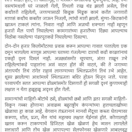
रक्त सांडलं होतं, ती वसतिगृहं, ते परिसर- सगळीकडे शुकशुकाट आहे. ज्या
वस्त्यांमधली घरं जाळली गेली, तिथली राख थंड झाली असेल, तिथं
कधीतरी राहिलेली, जगण्यासाठी किडूक मिडूक कामं करीत जगणारी
माणसं कधीच कबरीत जाऊन निजली, त्यांची माती झाली. मुंग्या-किटकांनी
खाऊन टाकलं त्यांना. निवारा नाही आणि अन्नाची शक्यता नाही म्हणून
हजारो मैल पायी निघालेल्या कामगारांच्या हजारोंच्या दिंड्या आपल्याच
विठोबा नसलेल्या पंढरपूराकडे निघालेल्या दिसल्या.
दोन-दोन हजार किलोमीटरचा प्रवास करून आपल्या गावात परतलेला एक
दमून भागलेला माणूस आपल्या घराच्या गंजलेल्या दाराची कडी काढतांनाचं
एकही दृश्य दिसलं नाही. अन्नछत्रांसमोर चूपचाप, अंतर राखून उभे
राहिलेल्यांकडे पाहातांना असं वाटत होतं की वाटतं, की ते जगाच्या
अंतापर्यंत तिथं रांगेत राहावं लागण्याच्या स्थितप्रज्ञतेनं तिथं उभे आहेत.
धूसर झालेल्या आशांमध्ये स्थितप्रज्ञता बधिर होऊन थिजून जाते. परवा
परवापर्यंत सतत आपल्या डोळ्यांसमोर दिसणारी ही सगळी दृश्यं कुणाच्याही
लक्षात न येता हळूहळू अदृश्य होत गेली.
सामान्यांची माहिती-बोटांचे ठसे, डोळ्यांची छबी आणि इतर सगळी माहिती-
विकून गब्बर होणाऱ्या अवाढव्य बहुराष्ट्रीय कंपन्यांच्या हातचलाखीच्या
खेळाचा हा काळ आहे. वेगवान तंत्रज्ञानानं मानवी मेंदूचा कब्जा घेतल्यावर
करूणा, शील, प्रज्ञा, मैत्त यांचं महत्वच लक्षात येईनासं होतं. कोणालाही
खतम करून टाकण्याचे डिजिटल खेळ खेळणं हेच व्यसन लागलेले
सत्ताधारी आणि तोच खेळ आपापल्या सेलफोनवर खेळणारे आबालवृद्ध