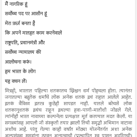
मैं नागरिक हूं
सर्वोच्च पद पर आसीन हूं
मेरा फ़र्ज़ बनता है
कि अपने मातहत काम करनेवाले
राष्ट्रपति, प्रधानमंत्री और
सर्वोच्च न्यायालय की
आलोचना करूं।
हम भारत के लोग
यह वचन लें।
मित्रहो, भारतात पहिल्या शतकातच ख्रिश्चन धर्म पोहचला होता. त्यानंतर
जगातल्या बहुतेक धर्मांचे लोक अनेक शतकं इथं राहात आलेले आहेत.
इतकं वैविध्य इतरत्र कुठेही सापडत नाही. यातले बरेचसे लोक
शतकानुशतकं इथंच राहून इथल्या हवा-पाणी-मातीशी जोडले गेले.
त्यांनीही भारत नावाच्या कल्पनेला प्रत्यक्षात मूर्त करण्यात मदत केली. या
सगळ्यांसह आपली जी संस्कृती तयार झाली तिची समृद्धी अभिमान वाटावा
अशीच आहे. परंतु गेल्या काही वर्षांत मोठ्या योजनेंतर्गत अशा अनेक
अल्पसंख्य समूहांना ठरवून अन्यत्वाची (प्रस्थापित स्व पासून अदरिंगची)