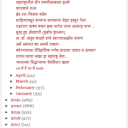
महाराष्ट्रातील दोन शक्तीस्थळावर हल्ले!
कायद्याचे राज्य
ईद-उल-फित्रचा संदेश
साहित्यामधून सामान्य माणसाचा चेहरा हरवून गेला
पश्चाताप व्यक्त करून क्षमा मागेल त्यास अल्लाह माफ ...
सूरह हूद :ईशवाणी (सुबोध कुरआन)
मा. डॉ. अंजुम कादरी यांचे स्वागताध्यक्षीय भाषण
असे असतात का आमचे उत्सव?
कोनगावच्या ऐतिहासिक गणेश घाटावर ‘दावत-ए-इफ्तार’
प्रणाम घ्यावा माझा हा महाराष्ट्र देशा...
न्यायाच्या सिद्धान्ताचा फेरविचार व्हावा
०६ मे ते १२ मे २०२२
April
(44)
►
March
(41)
►
February
(37)
►
January
(33)
►
2021
(469)
►
2020
(668)
►
2019
(512)
►
2018
(471)
►
2017
(141)
►