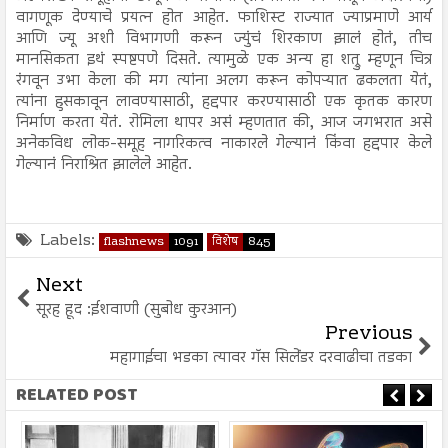
वागणूक देण्याचे प्रयत्न होत आहेत. फाशिस्ट राज्यात ज्याप्रमाणे आर्य
आणि ज्यू अशी विभागणी करून ज्युंचं शिरकाण झालं होतं, तीच
मानसिकता इथं स्पष्टपणे दिसते. त्यामुळे एक अन्य हा शत्रु म्हणून चित्र
रंगवून उभा केला की मग त्यांना अलग करून कोपऱ्यात ढकलता येतं,
त्यांना हुसकावून लावण्यासाठी, हद्दपार करण्यासाठी एक कृतक कारण
निर्माण करता येतं. रोमिला थापर असं म्हणतात की, आज जगभरात असे
अनेकविध लोक-समूह नागरिकत्व नाकारले गेल्यानं किंवा हद्दपार केले
गेल्यानं निराश्रित झालेले आहेत.
Labels:
flashnews
1091
विशेष
845
Next
सूरह हूद :ईशवाणी (सुबोध कुरआन)
Previous
महागाईचा भडका त्यावर गॅस सिलेंडर दरवाढीचा तडका
RELATED POST