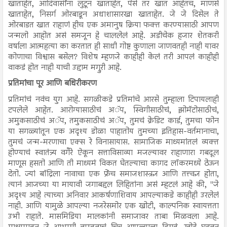
खाताहेत, आदिवासींना लुटून खाताहेत, पैसे तर खात आहेतच, माणसं
खाताहेत, निसर्ग ओरबाडून अधाशासारखा खाताहेत. जे जे दिसेल ते
ओरबाडत खात राहाणं हीच एक अमानुष क्रिया फक्त करण्यासाठी आपण
जन्मलो आहोत असं समजून हे चाललेलं आहे. अडीचेक हजार शेतकरी
वर्षाला आत्महत्या का करतात ही साधी गोष्ट कुणाला जाणवतही नाही यावर
कोणाचा विश्वास बसेल? विशेष म्हणजे काहीही केलं तरी आपलं काहीही
वाकडं होत नाही याची उद्दाम मग्रुरी आहे.
प्रतिमांचा पूर आणि बधिरीकरण
प्रतिमांचं नवंच युग आहे. सगळीकडे प्रतिमांचे आरसे तुम्हाला टिपायलाही
टपलेले आहेत. आरोग्यासाठीचं अॅप, स्विगीसाठीचं, झोमॅटोसाठीचं,
अमुकसाठीचं अॅप, तमुकसाठीचं अॅप, तुमचं क्रेडिट कार्ड, तुमचा फोन
या सगळ्यांतून एक अदृश्य डोळा पाहातोय तुमच्या इतिहास-वर्तमानाचा,
तुमचं जन्म-मरणाचा एक्स रे विनासायास. सामाजिक माध्यमांतलं व्यक्त
होण्याचं स्वातंत्र्य वगैरे ऐकून सत्ताविसाव्या मजल्यावर राहाणारा गबदूल
माणूस हसतो आणि ती माध्यमं विकत घेतल्याचा कागद लॉकरमध्ये ठेऊन
देतो. ज्यां बॉद्रिला नावाचा एक फ्रेंच समाजशास्त्रज्ञ आणि तत्त्वज्ञ होता,
त्यानं आजच्या या मायावी जगाबद्दल लिहितांना असं म्हटलं आहे की, "जे
अदृश्य आहे त्याच्या अनिवार आकर्षणाशिवाय आपल्याकडे काहीही उरलेलं
नाही. आणि यामुळे आपल्या नजरेसमोर एक खोटी, काल्पनिक स्वायत्तता
उभी राहाते. मासमिडिया मालकांनी समाजावर ताबा मिळवला आहे.