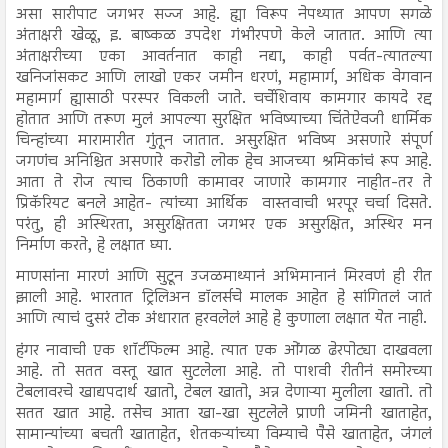
असा सारीपाट जगभर सज्ज आहे. ह्या विरूप नेपथ्यात आपण सगळे
अंताक्षरी खेळू, इ. बाष्कळ उपदेश गंभीरपणे केले जातात. आणि त्या
अंताक्षरीच्या एका आवर्तनात काही नद्या, काही पर्वत-त्यातल्या
खनिजांसकट आणि लाखो एकर जमीन धरणं, महामार्ग, अधिक वेगवान
महामार्ग ह्यासाठी परस्पर विकली जाते. चर्चेशिवाय कामगार कायदे रद्द
होतात आणि तरूण मुलं आपल्या सुरक्षित भविष्याच्या चिंतेऐवजी धार्मिक
चिन्हांच्या मारामारीत गुंतून जातात. असुरक्षित भविष्य असणारे संपूर्ण
जगणंच अनिश्चित असणारे करोडो लोक हेच आजच्या श्रमिकांचं रूप आहे.
आता ते रोज त्याच ठिकाणी कामावर जाणारे कामगार नाहीत-तर ते
प्रिकॅरियट बनले आहेत- त्यांच्या आर्थिक वास्तवाची भरपूर चर्चा दिसते.
परंतु, ही अस्थिरता, असुरक्षितता जगभर एक असुरक्षित, अस्थिर मन
निर्माण करते, हे लक्षात घ्या.
माणसांना मारणं आणि सुटून उजळमाथ्यानं अभिमानानं मिरवणं ही रीत
झाली आहे. भारतात ट्रिलिअन डॉलर्सचे मालक आहेत हे सांगितलं जातं
आणि त्याचं दुसरं टोक अंधारात हरवलेलं आहे हे कुणाला लक्षात येत नाही.
हंगर नावाची एक शॉर्टफिल्म आहे. त्यात एक ओंगळ ढेरपोट्या दाखवला
आहे. तो सतत वस्तू खात सुटलेला आहे. तो पाशवी रीतीनं समोरच्या
टेबलावरचे खाद्यपदार्थ खातो, टेबल खातो, अन्न देणाऱ्या मुलीला खातो. तो
सतत खात आहे. तसेच आता खा-खा सुटलेले प्राणी जमिनी खाताहेत,
सामान्यांच्या बचती खाताहेत, शेतकऱ्यांच्या विम्याचे पैसे खाताहेत, जंगलं