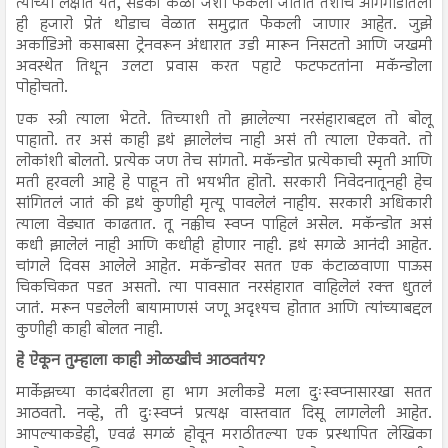
त्याच्या लक्षात येतं, सडकी केळी जशी फेकली जातात तशीच आगगाडीतली
ही हजारो प्रेतं थोडाच वेळात समुद्रात फेकली जाणार आहेत. जुझे
अर्काडिओ कसाबसा ट्रेनवरून अंधारात उडी मारून निसटतो आणि जखमी
अवस्थेत तिथून उलटा प्रवास करत पहाटे फटफटतांना मकॅन्डोला
पोहोचतो.
एक स्त्री त्याला भेटते. तिच्याशी तो झालेल्या नरसंहाराबद्दल तो बोलू
पाहातो. तर असं काही इथं झालेलंच नाही असं ती त्याला ऐकवते. तो
लोकांशी बोलतो. प्रत्येक जण तेच सांगतो. मकॅन्डोत प्रत्येकाची स्मृती आणि
मती हरवली आहे हे पाहून तो भयभीत होतो. सरकारी निवेदनातूनही हेच
सांगितलं जातं की इथं कुणीही मृत्यू पावलेलं नाहीय. सरकारी अधिकारी
त्याला वेड्यात काढतात. तू नक्कीच स्वप्न पाहिलं असेल. मकॅन्डोत असं
कधी झालेलं नाही आणि कधीही होणार नाही. इथं सगळे आनंदी आहेत.
चांगले दिवस आलेले आहेत. मकॅन्डोवर सतत एक कंटाळवाणा पाऊस
चिकचिकत पडत असतो. त्या पावसात नरसंहारात वाहिलेलं रक्त धुतलं
जातं. मरून पडलेली बायामाणसं जणू अदृश्यच होतात आणि त्यांच्याबद्दल
कुणीही काही बोलत नाही.
हे ऐकून तुम्हाला काही ओळखीचं आठवतंय?
मार्केझच्या कादंबरीतला हा भाग अलीकडे मला दुःस्वप्नासारखा सतत
आठवतो. नव्हे, ती दुःस्वप्नं प्रत्यक्ष वास्तवात दिसू लागलेली आहेत.
आपल्याकडेही, एवढं सगळं होवून मराठीतल्या एक प्रस्थापित लेखिका