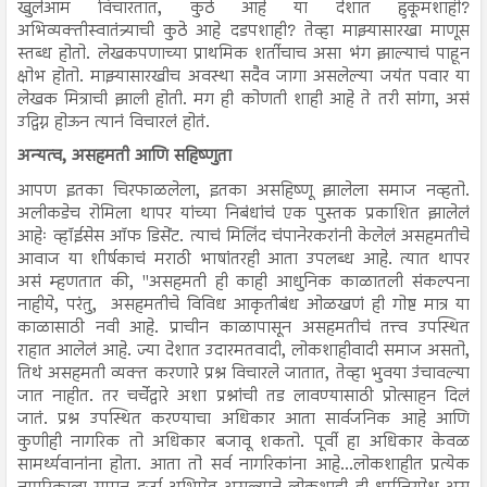
खुलेआम विचारतात, कुठे आहे या देशात हुकूमशाही?
अभिव्यक्तीस्वातंत्र्याची कुठे आहे दडपशाही? तेव्हा माझ्यासारखा माणूस
स्तब्ध होतो. लेखकपणाच्या प्राथमिक शर्तीचाच असा भंग झाल्याचं पाहून
क्षोभ होतो. माझ्यासारखीच अवस्था सदैव जागा असलेल्या जयंत पवार या
लेखक मित्राची झाली होती. मग ही कोणती शाही आहे ते तरी सांगा, असं
उद्विग्न होऊन त्यानं विचारलं होतं.
अन्यत्व, असहमती आणि सहिष्णुता
आपण इतका चिरफाळलेला, इतका असहिष्णू झालेला समाज नव्हतो.
अलीकडेच रोमिला थापर यांच्या निबंधांचं एक पुस्तक प्रकाशित झालेलं
आहेः व्हॉईसेस ऑफ डिसेंट. त्याचं मिलिंद चंपानेरकरांनी केलेलं असहमतीचे
आवाज या शीर्षकाचं मराठी भाषांतरही आता उपलब्ध आहे. त्यात थापर
असं म्हणतात की, "असहमती ही काही आधुनिक काळातली संकल्पना
नाहीये, परंतु, असहमतीचे विविध आकृतीबंध ओळखणं ही गोष्ट मात्र या
काळासाठी नवी आहे. प्राचीन काळापासून असहमतीचं तत्त्व उपस्थित
राहात आलेलं आहे. ज्या देशात उदारमतवादी, लोकशाहीवादी समाज असतो,
तिथं असहमती व्यक्त करणारे प्रश्न विचारले जातात, तेव्हा भुवया उंचावल्या
जात नाहीत. तर चर्चेद्वारे अशा प्रश्नांची तड लावण्यासाठी प्रोत्साहन दिलं
जातं. प्रश्न उपस्थित करण्याचा अधिकार आता सार्वजनिक आहे आणि
कुणीही नागरिक तो अधिकार बजावू शकतो. पूर्वी हा अधिकार केवळ
सामर्थ्यवानांना होता. आता तो सर्व नागरिकांना आहे...लोकशाहीत प्रत्येक