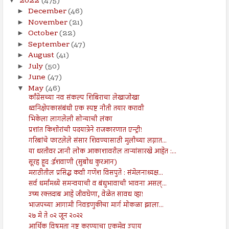
2022
(475)
December
(46)
►
November
(21)
►
October
(22)
►
September
(47)
►
August
(41)
►
July
(50)
►
June
(47)
►
May
(46)
▼
काँग्रेसच्या नव संकल्प शिबिराचा लेखाजोखा
ध्वनिक्षेपकासंबंधी एक स्पष्ट नीती तयार करावी
भिकेला लागलेली सोन्याची लंका
प्रशांत किशोरांची पदयात्रेने राजकारणात एन्ट्री!
गरिबांचे फाटलेले संसार शिवण्यासाठी मुलीच्या लग्नात...
या धरतीवर ज्ञानी लोक आकाशावरील ताऱ्यांसारखे आहेत :...
सूरह हूद :ईशवाणी (सुबोध कुरआन)
मराठीतील प्रसिद्ध कवी गणेश विसपुते : संमेलनाध्यक्ष...
सर्व धर्मांमध्ये समन्वयाची व बंधुभावाची भावना असल्...
उच्च रक्तदाब आहे जीवघेणा, वेळेत सावध व्हा!
भाजपच्या आगामी निवडणुकीचा मार्ग मोकळा झाला...
२७ मे ते ०२ जून २०२२
आर्थिक विषमता नष्ट करण्याचा एकमेव उपाय