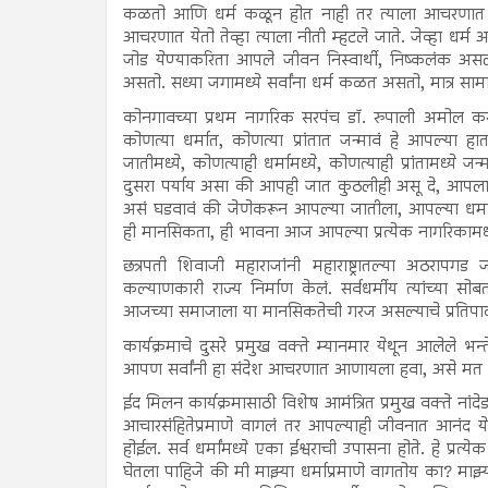
कळतो आणि धर्म कळून होत नाही तर त्याला आचरणात 
आचरणात येतो तेव्हा त्याला नीती म्हटले जाते. जेव्हा धर्म 
जोड येण्याकरिता आपले जीवन निस्वार्थी, निष्कलंक अस
असतो. सध्या जगामध्ये सर्वांना धर्म कळत असतो, मात्र साम
कोनगावच्या प्रथम नागरिक सरपंच डॉ. रुपाली अमोल कर
कोणत्या धर्मात, कोणत्या प्रांतात जन्मावं हे आपल्या
जातीमध्ये, कोणत्याही धर्मामध्ये, कोणत्याही प्रांतामध्
दुसरा पर्याय असा की आपही जात कुठलीही असू दे, आपला ध
असं घडवावं की जेणेकरून आपल्या जातीला, आपल्या धर्माल
ही मानसिकता, ही भावना आज आपल्या प्रत्येक नागरिकामध्ये य
छत्रपती शिवाजी महाराजांनी महाराष्ट्रातल्या अठरापगड 
कल्याणकारी राज्य निर्माण केलं. सर्वधर्मीय त्यांच्या
आजच्या समाजाला या मानसिकतेची गरज असल्याचे प्रतिपादन
कार्यक्रमाचे दुसरे प्रमुख वक्ते म्यानमार येथून आलेले भन्
आपण सर्वांनी हा संदेश आचरणात आणायला हवा, असे मत या
ईद मिलन कार्यक्रमासाठी विशेष आमंत्रित प्रमुख वक्ते नां
आचारसंहितेप्रमाणे वागलं तर आपल्याही जीवनात आनंद 
होईल. सर्व धर्मांमध्ये एका ईश्वराची उपासना होते. हे प्रत्ये
घेतला पाहिजे की मी माझ्या धर्माप्रमाणे वागतोय का? माझ्य