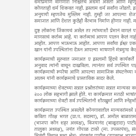
धर्माप्रमाणे वागणारा निश्चितच अधर्मी असतो आणि म
कोणताही धर्म शिकवत नाही. इस्लाम धर्म सर्वांना जोडतो
अनुयायी म्हणजेच मुस्लिम नाही. तुम्ही जर आपल्या शे
समाजात आणि देशात कुठेही वैरभाव निर्माण होणार नाही. म
दुष्ट लोकांना जिंकायचं असेल तर त्यांच्याशी प्रेमानं वागलं प
माणसाचं कर्तव्य आहे. या कर्तव्याचं आपण पालन केलं 
आहोत. आपण भाऊभाऊ आहोत. आपणा सर्वांचा ईश्वर एकच आ
खान यांनी उपस्थितांना देऊन आपल्या भाषणाने मंत्रमुग्ध केल
कार्यक्रमाची सुरुवात जमाअत ए इस्लामी हिंदचे कार्यक
अनुवाद त्यांनी वाचून दाखविला. त्यानंतर सर्व उपस्थित
कार्यक्रमाची रूपरेषा आणि आपल्या सामाजिक संघटनेच्या 
आलम यांनी कार्यक्रमाचे प्रास्ताविक सादर केले.
कार्यक्रमाच्या शेवटच्या सत्रात प्रश्नोत्तरांच्या सत्रात मान्यवर
२०० लोक सहभागी झाले होते. या कार्यक्रमात मराठी भाषां
कार्यक्रमाच्या शेवटी सर्व उपस्थितांनी शीरखुर्मा आणि स्नेह
कार्यक्रमात उपस्थित असलेले कोनगावातील मान्यवरांमध्य
कविता गोरक्ष भगत (ग्रा.प. सदस्या), डॉ. अमोल बाळाराम क
(भाजपा कोन शहर अध्यक्ष), विजयानंद (बाळूदादा) पा
तालुका अध्यक्ष), जयंत गोपाळ टावरे (मा. उपसरपंच), स