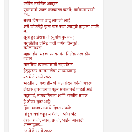
काँग्रेस समोरील आव्हान
पुढाऱ्यांनी फक्त राजकारण करावे; सर्वसामान्यांनी
का...
सध्या विषमता वाढू लागली आहे
असे कोणतेही कृत्य करू नका ज्यामुळे तुम्हाला माफी
म...
सूरह हूद :ईशवाणी (सुबोध कुरआन)
मराठीतील प्रसिद्ध कवी गणेश विसपुते :
संमेलनाध्यक्ष...
महागाईचा भडका त्यावर गॅस सिलेंडर दरवाढीचा
तडका
मानसिक स्वास्थ्यासाठी समुपदेशन
हेतुपुरस्सर सनसनाटीचा माध्यमप्रवाह
२० मे ते २६ मे २०२२
भारतीय लोकशाहीमध्ये अल्पसंख्यांकांची अवस्था
लेखक बुचकळ्यात पडून समाजाकडे पाहतो आहे
महागाई, सांप्रदायिकता आणि भारतीय समाज
हे जीवन सुंदर आहे!
हिंसा माजवणाऱ्यांचे दिवस संपले!
हिंदू बांधवांकडून मशिदीला भोंगा भेट
देशात शांती, न्याय, प्रगती, भाईचाऱ्यासाठी
अल्लाहकड...
१३ मे ते १९ मे २०२२