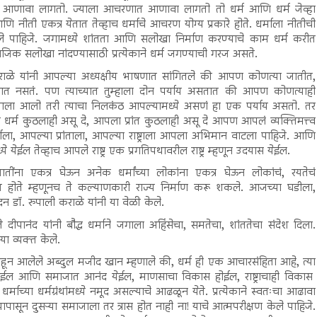
आणावा लागतो. ज्याला आचरणात आणावा लागतो तो धर्म आणि धर्म जेव्हा
आणि नीती एकत्र येतात तेव्हाच धर्माचे आचरण योग्य प्रकारे होते. धर्माला नीतीची
ले पाहिजे. जगामध्ये शांतता आणि सलोखा निर्माण करण्याचे काम धर्म करीत
ाजिक सलोखा नांदण्यासाठी प्रत्येकाने धर्म जगण्याची गरज असते.
ाळे यांनी आपल्या अध्यक्षीय भाषणात सांगितले की आपण कोणत्या जातीत,
 हातात नसतं. पण त्याच्यात तुम्हाला दोन पर्याय असतात की आपण कोणत्याही
ये जन्माला आलो तरी त्याचा निलकंठ आपल्यामध्ये असणं हा एक पर्याय असतो. तर
र्म कुठलाही असू दे, आपला प्रांत कुठलाही असू दे आपण आपलं व्यक्तिमत्त्व
ा, आपल्या प्रांताला, आपल्या राष्ट्राला आपला अभिमान वाटला पाहिजे. आणि
ेईल तेव्हाच आपले राष्ट्र एक प्रगतिपथावरील राष्ट्र म्हणून उदयास येईल.
जातींना एकत्र घेऊन अनेक धर्मांच्या लोकांना एकत्र घेऊन लोकांचं, रयतेचं
 सोबत होते म्हणूनच ते कल्याणकारी राज्य निर्माण करू शकले. आजच्या घडीला,
 डॉ. रुपाली कराळे यांनी या वेळी केले.
ते दीपानंद यांनी बौद्ध धर्माने जगाला अहिंसेचा, समतेचा, शांततेचा संदेश दिला.
 व्यक्त केले.
देडहून आलेले अब्दुल मजीद खान म्हणाले की, धर्म ही एक आचारसंहिता आहे, त्या
येईल आणि समाजात आनंद येईल, माणसाचा विकास होईल, राष्ट्राचाही विकास
क धर्माच्या धर्मग्रंथांमध्ये नमूद असल्याचे आढळून येते. प्रत्येकाने स्वतःचा आढावा
ापासून दुसऱ्या समाजाला तर त्रास होत नाही ना! याचे आत्मपरीक्षण केले पाहिजे.