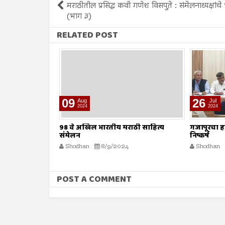
मराठीतील प्रसिद्ध कवी गणेश विसपुते : संमेलनाध्यक्षांच
(भाग ३)
RELATED POST
26
12
Jul
Jul
2024
2024
ठी साहित्य
गजापूरचा हल्ला पूर्वनियोजित : संस्थांचा
‘हिट अँड रन
निष्कर्ष
सामूहिक आ
मौलाना इल
Shodhan
7/26/2024
Shodhan
POST A COMMENT