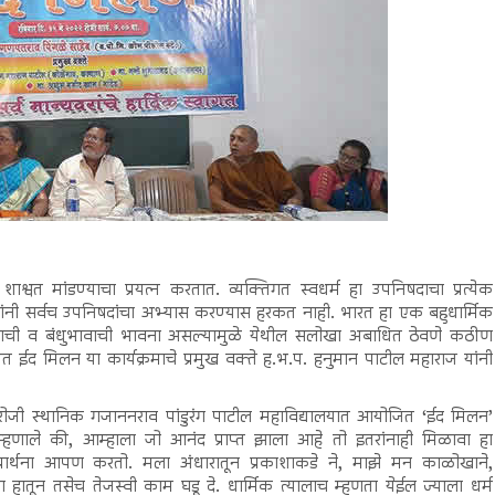
ाश्वत मांडण्याचा प्रयत्न करतात. व्यक्तिगत स्वधर्म हा उपनिषदाचा प्रत्येक
ंनी सर्वच उपनिषदांचा अभ्यास करण्यास हरकत नाही. भारत हा एक बहुधार्मिक
समन्वयाची व बंधुभावाची भावना असल्यामुळे येथील सलोखा अबाधित ठेवणे कठीण
से मत ईद मिलन या कार्यक्रमाचे प्रमुख वक्ते ह.भ.प. हनुमान पाटील महाराज यांनी
रोजी स्थानिक गजाननराव पांडुरंग पाटील महाविद्यालयात आयोजित ‘ईद मिलन’
 म्हणाले की, आम्हाला जो आनंद प्राप्त झाला आहे तो इतरांनाही मिळावा हा
प्रार्थना आपण करतो. मला अंधारातून प्रकाशाकडे ने, माझे मन काळोखाने,
 हातून तसेच तेजस्वी काम घडू दे. धार्मिक त्यालाच म्हणता येईल ज्याला धर्म