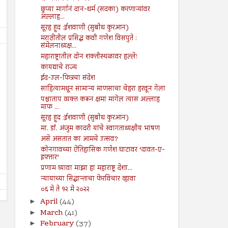
छुप्या मार्गानं दान-धर्म (सदका) करणाऱ्यांवर
अल्लाह...
सूरह हूद :ईशवाणी (सुबोध कुरआन)
मराठीतील प्रसिद्ध कवी गणेश विसपुते :
संमेलनाध्यक्ष...
महाराष्ट्रातील दोन शक्तीस्थळावर हल्ले!
कायद्याचे राज्य
ईद-उल-फित्रचा संदेश
साहित्यामधून सामान्य माणसाचा चेहरा हरवून गेला
पश्चाताप व्यक्त करून क्षमा मागेल त्यास अल्लाह
21
14
Jun
Jun
माफ ...
2024
2024
सूरह हूद :ईशवाणी (सुबोध कुरआन)
मा. डॉ. अंजुम कादरी यांचे स्वागताध्यक्षीय भाषण
इस्लामोफोबिक ‘हमारे बारा’ चित्रपटाच्या
ऑनलाइन जुगारामुळे आर्थिक,
प्रदर्शनाला सर्वोच्च न्यायालयाची स्थगिती
समस्येसह आत्महत्यांमध्ये होतेय
असे असतात का आमचे उत्सव?
Shodhan
6/21/2024
Shodhan
6/14/2024
कोनगावच्या ऐतिहासिक गणेश घाटावर ‘दावत-ए-
इफ्तार’
प्रणाम घ्यावा माझा हा महाराष्ट्र देशा...
न्यायाच्या सिद्धान्ताचा फेरविचार व्हावा
०६ मे ते १२ मे २०२२
April
(44)
►
March
(41)
►
February
(37)
►