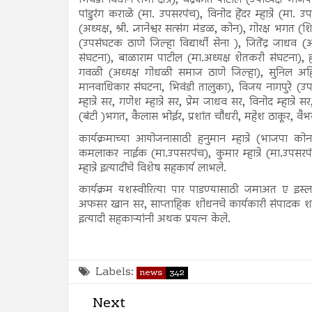
भिवंडी विधान सभा क्षेत्र), चंद्रकांत पाटील (उपाध्यक्ष भाज
पांडुरंग कराळे (मा. उपसरपंच), विनोद हेंदर म्हात्रे (मा
(अध्यक्ष, श्री. ज्ञानेश्वर सत्संग मंडळ, कोन), गोरक्ष भगत 
(उपसंघटक ठाणे जिल्हा विद्यार्थी सेना ), जितेंद्र जाधव
संघटना), बाळाराम पाटील (मा.अध्यक्ष शेतकरी संघटना), हरिश
गवळी (अध्यक्ष गोधळी समाज ठाणे जिल्हा), सुनिल अहिरे 
मानवाधिकार संघटना, भिवंडी तालुका), विजय नागपुरे (उपा
म्हात्रे सर, गणेश म्हात्रे सर, प्रेम जाधव सर, विनोद म्हात
(बंटी )भगत, कैलास भोईर, प्रशांत चौधरी, महेश ठाकूर, वै
कार्यक्रमाच्या आयोजनासाठी हनुमान म्हात्रे (भाजपा को
कमलाकर नाईक (मा.उपसरपंच), कुमार म्हात्रे (मा.उपसरपं
म्हात्रे इत्यादींचे विशेष सहकार्य लाभले.
कार्यक्रम यशस्वीरित्या पार पाडण्यासाठी जमाअत ए इस्ला
अफसर खान सर, साप्ताहिक शोधनचे कार्यकारी संपादक शा
इत्यादी सहकाऱ्यांनी अथक प्रयत्न केले.
Labels:
news
342
Next