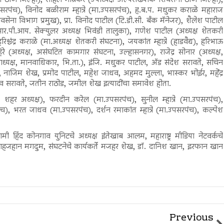
पा ठाणे जिल्हा), सोहेल गांग्रेकर (उपाध्यक्ष अल्पसंख्यांक शिवसेना ठाणे जिल्हा),
. उपसरपंच), विनोद बळीराम म्हात्रे (मा.उपसरपंच), ह.ब.प. मधुकर कराळे महाराज
(शिवसेना विभाग प्रमुख), प्रा. विनोद पाटील (टि.डी.सी. बँक मॅनेजर), शैलेश पाटील
 (आर.पी.आय. सेक्युलर अध्यक्ष भिवंडी तालुका), गणेश पाटील (अध्यक्ष शेतकरी
्चंद्र कराळे (मा.अध्यक्ष शेतकरी संघटना), जयकांत म्हात्रे (हाडवैद्य), हरिभाऊ
(अध्यक्ष, असंघटित कामगार संघटना, उल्हासनगर), राजेद्र सोनार (अध्यक्ष,
ध्यक्ष, मानवाधिकार, भि.ता.), इंजि. मधुकर पाटील, अ‍ॅड संदेश सरावते, सचिन
्रे सर, नाजिम शेख, प्रमोद पाटील, महेश जाधव, अहमद मुल्ला, भास्कर भोईर, महेंद्र
भव सरावते, जतीन राठोड, जमील शेख इत्यादींचा समावेश होता.
न शहर अध्यक्ष), फरदीन करेल (मा.उपसरपंच), सुनील म्हात्रे (मा.उपसरपंच),
च), भरत जाधव (मा.उपसरपंच), दर्शन रमाकांत म्हात्रे (मा.उपसरपंच), कल्पेश
मी हिंद कोनगाव युनिटचे अध्यक्ष इंतेखाब आलम, महाराष्ट्र मीडिया नेटवर्कचे
हजहान मगदुम, संघटनेचे कार्यकर्ते मजहर शेख, डॉ. दानिश खान, इरफान खान
Previous