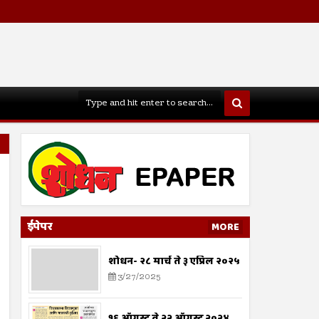
ईपेपर
MORE
शोधन- २८ मार्च ते ३ एप्रिल २०२५
3/27/2025
१६ ऑगस्ट ते २२ ऑगस्ट २०२४