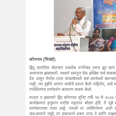
कोनगाव (भिवंडी)
हिंदू धर्मातील वेदानंतर एकमेव उपनिषद रचना ह्या सत्य श
अध्यायात झळकतो. स्वधर्म समजून घेऊ इच्छित सर्व साधका
देश असून येथील राज्य व्यवस्थेमध्ये सर्व धर्मामध्ये 
नाही. त्या दृष्टीने आपण सर्वांनी प्रयत्न केले पाहिजेत, अ
उपस्थितांना मार्गदर्शन करताना व्यक्त केले.
माअत ए इस्लामी हिंद कोनगाव युनिट तर्फे १५ मे २०२२ 
कार्यक्रमात हनुमान पाटील महाराज बोलत होते. ते पुढे
धर्माचरणाचा गाभा आहे. 'तमसो मा ज्योतिर्गमय' अशी 
अंध:काराने नाही, तर प्रकाशाने भरून जाऊ दे आणि माझ्या