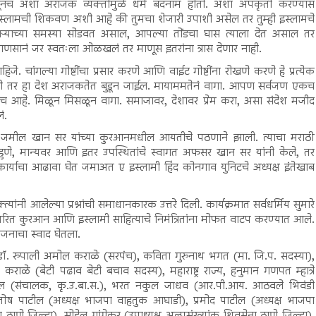
्हणूनच अशा अराजक व्यक्तीमुळे धर्म बदनाम होतो. अशा अपकृती करण्यास
. इस्लामची शिकवण अशी आहे की तुमचा शेजारी उपाशी असेल तर तुम्ही इस्लामचे
जाऱ्याच्या समस्या सोडवत असाल, आपल्या तोंडचा घास त्याला देत असाल तर
ाणसानं जर स्वतःला ओळखलं तर माणूस इतरांना त्रास देणार नाही.
ाहिजे. चांगल्या गोष्टींचा प्रसार करणे आणि वाईट गोष्टींना रोखणे करणे हे प्रत्येक
नाही तर हा देश अराजकतेत बुडून जाईल. मायाममतेनं वागा. आपण सर्वजण एकच
हे. मिळून मिसळून वागा. समाजावर, देशावर प्रेम करा, असा संदेश मजीद
ं.
र्ते जमील खान सर यांच्या कुरआनमधील आयतीचे पठणाने झाली. त्याचा मराठी
 पाहुणे, मान्यवर आणि इतर उपस्थितांचे स्वागत अफसर खान सर यांनी केले, तर
कार्याचा आढावा घेत जमाअत ए इस्लामी हिंद कोनगाव युनिटचे अध्यक्ष इंतेखाब
 वक्त्यांनी आलेल्या प्रश्नांची समाधानकारक उत्तरे दिली. कार्यक्रमात सर्वधर्मिय सुमारे
तरित कुरआन आणि इस्लामी साहित्याचे निमंत्रितांना मोफत वाटप करण्यात आले.
भोजनाचा स्वाद घेतला.
े डॉ. रुपाली अमोल कराळे (सरपंच), कविता गुरुनाथ भगत (मा. जि.प. सदस्या),
राळे (बेटी पढाव बेटी बचाव सदस्य), महाराष्ट्र राज्य, हनुमान गणपत म्हात्रे
टील (संचालक, कृ.उ.बा.स.), भरत नकुल जाधव (आर.पी.आय. आठवले भिवंडी
ंतोष पाटील (अध्यक्ष भाजपा वाहतुक आघाडी), प्रमोद पाटील (अध्यक्ष भाजपा