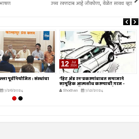
े भाषण
उच्च रक्तदाब आहे जीवघेणा, वेळेत सावध व्हा!
28
Jun
2024
’ प्रकरणांबाबत समाजाने
मौलाना इलियास खान फलाही यांचे अंमली
त्मशोध करण्याची गरज -
पदार्थांच्या गैरवापराविरोधात सामूहिक
ियास खान फलाही
कारवाईचे आवाहन
7/12/2024
Shodhan
6/28/2024