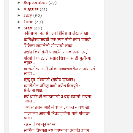
September
(47)
►
August
(41)
►
July
(50)
►
June
(47)
►
May
(46)
▼
काँग्रेसच्या नव संकल्प शिबिराचा लेखाजोखा
ध्वनिक्षेपकासंबंधी एक स्पष्ट नीती तयार करावी
भिकेला लागलेली सोन्याची लंका
प्रशांत किशोरांची पदयात्रेने राजकारणात एन्ट्री!
गरिबांचे फाटलेले संसार शिवण्यासाठी मुलीच्या
लग्नात...
या धरतीवर ज्ञानी लोक आकाशावरील ताऱ्यांसारखे
आहेत :...
सूरह हूद :ईशवाणी (सुबोध कुरआन)
मराठीतील प्रसिद्ध कवी गणेश विसपुते :
संमेलनाध्यक्ष...
सर्व धर्मांमध्ये समन्वयाची व बंधुभावाची भावना
असल्...
उच्च रक्तदाब आहे जीवघेणा, वेळेत सावध व्हा!
भाजपच्या आगामी निवडणुकीचा मार्ग मोकळा
झाला...
२७ मे ते ०२ जून २०२२
आर्थिक विषमता नष्ट करण्याचा एकमेव उपाय