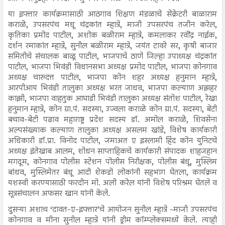
या इफ्तार कार्यक्रमासाठी आठगाव शिक्षण मंडळाचे सेक्रेटरी बाळाराम
कराळे, उपसरपंच मधू चंद्रकांत म्हात्रे, माजी उपसरपंच तजीन करेल,
कृतिका प्रमोद पाटील, अशोक बळीराम म्हात्रे, कमलाकर रवींद्र नाईक,
दर्शन रमाकांत म्हात्रे, सुनील बळीराम म्हात्रे, जयंत टावरे सर, कृषी बाजार
समितीचे संचालक बाळू पाटील, भाजपाचे ठाणे जिल्हा उपाध्यक्ष चंद्रकांत
पाटील, भाजपा भिवंडी विधानसभा अध्यक्ष प्रमोद पाटील, भाजपा कोनगाव
अध्यक्ष चारुदत्त पाटील, भाजपा कोन शहर अध्यक्ष हनुमान म्हात्रे,
आरपीआय भिवंडी तालुका अध्यक्ष भरत जाधव, भाजपा कल्याण अझहर
काझी, भाजपा वाहतुक आघाडी भिवंडी तालुका अध्यक्ष संतोश पाटील, रेखा
हनुमान म्हात्रे, कोन ग्रा.पं. सदस्या, उज्वला कराळे कोन ग्रा.पं. सदस्या, बेटी
बचाव-बेटी पढाव महाराष्ट्र प्रदेश सदस्य डॉ. अमोल कराळे, शिवसेना
अल्पसंख्याक कल्याण तालुका अध्यक्ष असलम खांडे, विशेष कार्यकारी
अधिकारी डॉ.प्रा. विनोद पाटील, जमाअत ए इस्लामी हिंद कोन युनिटचे
अध्यक्ष इंतेखाब आलम, शोधन साप्ताहिकचे कार्यकारी संपादक शाहजहान
मगदूम, कोनगाव पोलीस स्टेशन पोलीस निरीक्षक, पोलीस बंधू, मुस्लिम
बांधव, मुस्लिमेतर बंधू आदी शेकडो लोकांनी सहभाग घेतला, कार्यक्रम
यशस्वी करण्यासाठी फरदीन मो. अली करेल यांनी विशेष परिश्रम घेतले व
सूत्रसंचालन अफसर खान यांनी केले.
दुसऱ्या अशाच ‘दावत-ए-इफ्तार’चे आयोजन सुनील म्हात्रे -माजी उपसरपंच
कोनगाव व मीना सुनील म्हात्रे यांनी ड्रीम कॉम्प्लेक्समध्ये केले. त्याही