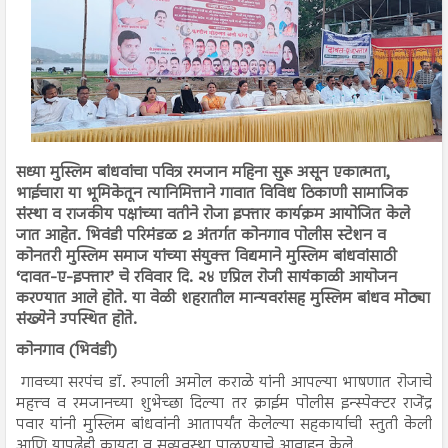
सध्या मुस्लिम बांधवांचा पवित्र रमजान महिना सुरू असून एकात्मता,
भाईचारा या भूमिकेतून त्यानिमित्ताने गावात विविध ठिकाणी सामाजिक
संस्था व राजकीय पक्षांच्या वतीने रोजा इफ्तार कार्यक्रम आयोजित केले
जात आहेत. भिवंडी परिमंडळ 2 अंतर्गत कोनगाव पोलीस स्टेशन व
कोनतरी मुस्लिम समाज यांच्या संयुक्त विद्यमाने मुस्लिम बांधवांसाठी
‘दावत-ए-इफ्तार’ चे रविवार दि. २४ एप्रिल रोजी सायंकाळी आयोजन
करण्यात आले होते. या वेळी शहरातील मान्यवरांसह मुस्लिम बांधव मोठ्या
संख्येने उपस्थित होते.
कोनगाव (भिवंडी)
गावच्या सरपंच डॉ. रुपाली अमोल कराळे यांनी आपल्या भाषणात रोजाचे
महत्त्व व रमजानच्या शुभेच्छा दिल्या तर क्राईम पोलीस इन्स्पेक्टर राजेंद्र
पवार यांनी मुस्लिम बांधवांनी आतापर्यंत केलेल्या सहकार्याची स्तुती केली
आणि यापुढेही कायदा व सुव्यवस्था पाळण्याचे आवाहन केले.