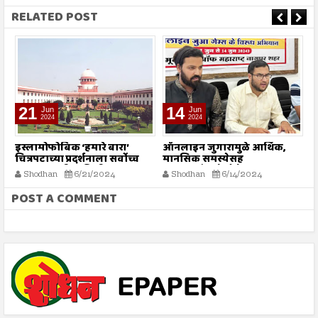
RELATED POST
21
14
Jun
Jun
2024
2024
इस्लामोफोबिक ‘हमारे बारा’
ऑनलाइन जुगारामुळे आर्थिक,
9
चित्रपटाच्या प्रदर्शनाला सर्वोच्च
मानसिक समस्येसह
स
न्यायालयाची स्थगिती
आत्महत्यांमध्ये होतेय वाढ
Shodhan
6/21/2024
Shodhan
6/14/2024
POST A COMMENT