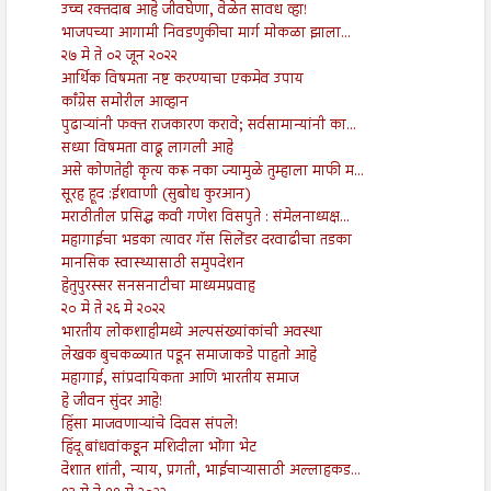
उच्च रक्तदाब आहे जीवघेणा, वेळेत सावध व्हा!
भाजपच्या आगामी निवडणुकीचा मार्ग मोकळा झाला...
२७ मे ते ०२ जून २०२२
आर्थिक विषमता नष्ट करण्याचा एकमेव उपाय
काँग्रेस समोरील आव्हान
पुढाऱ्यांनी फक्त राजकारण करावे; सर्वसामान्यांनी का...
सध्या विषमता वाढू लागली आहे
असे कोणतेही कृत्य करू नका ज्यामुळे तुम्हाला माफी म...
सूरह हूद :ईशवाणी (सुबोध कुरआन)
मराठीतील प्रसिद्ध कवी गणेश विसपुते : संमेलनाध्यक्ष...
महागाईचा भडका त्यावर गॅस सिलेंडर दरवाढीचा तडका
मानसिक स्वास्थ्यासाठी समुपदेशन
हेतुपुरस्सर सनसनाटीचा माध्यमप्रवाह
२० मे ते २६ मे २०२२
भारतीय लोकशाहीमध्ये अल्पसंख्यांकांची अवस्था
लेखक बुचकळ्यात पडून समाजाकडे पाहतो आहे
महागाई, सांप्रदायिकता आणि भारतीय समाज
हे जीवन सुंदर आहे!
हिंसा माजवणाऱ्यांचे दिवस संपले!
हिंदू बांधवांकडून मशिदीला भोंगा भेट
देशात शांती, न्याय, प्रगती, भाईचाऱ्यासाठी अल्लाहकड...