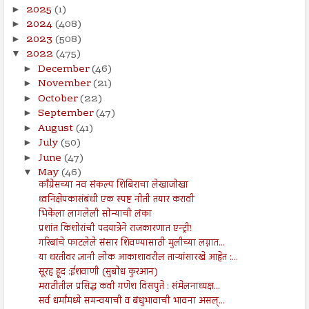
2025
(1)
►
2024
(408)
►
2023
(508)
►
2022
(475)
▼
December
(46)
►
November
(21)
►
October
(22)
►
September
(47)
►
August
(41)
►
July
(50)
►
June
(47)
►
May
(46)
▼
काँग्रेसच्या नव संकल्प शिबिराचा लेखाजोखा
ध्वनिक्षेपकासंबंधी एक स्पष्ट नीती तयार करावी
भिकेला लागलेली सोन्याची लंका
प्रशांत किशोरांची पदयात्रेने राजकारणात एन्ट्री!
गरिबांचे फाटलेले संसार शिवण्यासाठी मुलीच्या लग्नात...
या धरतीवर ज्ञानी लोक आकाशावरील ताऱ्यांसारखे आहेत :...
सूरह हूद :ईशवाणी (सुबोध कुरआन)
मराठीतील प्रसिद्ध कवी गणेश विसपुते : संमेलनाध्यक्ष...
सर्व धर्मांमध्ये समन्वयाची व बंधुभावाची भावना असल्...