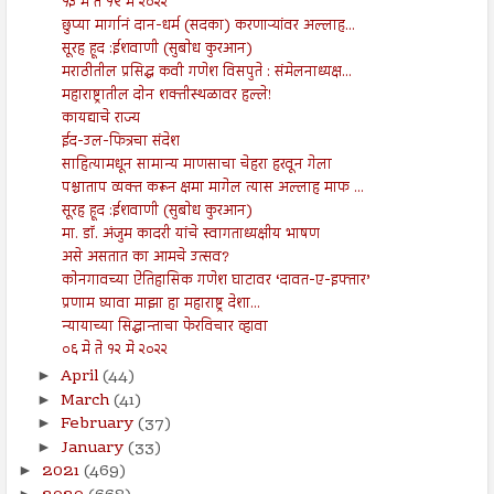
१३ मे ते १९ मे २०२२
छुप्या मार्गानं दान-धर्म (सदका) करणाऱ्यांवर अल्लाह...
सूरह हूद :ईशवाणी (सुबोध कुरआन)
मराठीतील प्रसिद्ध कवी गणेश विसपुते : संमेलनाध्यक्ष...
महाराष्ट्रातील दोन शक्तीस्थळावर हल्ले!
कायद्याचे राज्य
ईद-उल-फित्रचा संदेश
साहित्यामधून सामान्य माणसाचा चेहरा हरवून गेला
पश्चाताप व्यक्त करून क्षमा मागेल त्यास अल्लाह माफ ...
सूरह हूद :ईशवाणी (सुबोध कुरआन)
मा. डॉ. अंजुम कादरी यांचे स्वागताध्यक्षीय भाषण
असे असतात का आमचे उत्सव?
कोनगावच्या ऐतिहासिक गणेश घाटावर ‘दावत-ए-इफ्तार’
प्रणाम घ्यावा माझा हा महाराष्ट्र देशा...
न्यायाच्या सिद्धान्ताचा फेरविचार व्हावा
०६ मे ते १२ मे २०२२
April
(44)
►
March
(41)
►
February
(37)
►
January
(33)
►
2021
(469)
►
►