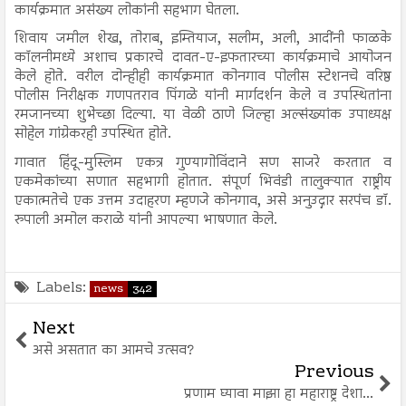
कार्यक्रमात असंख्य लोकांनी सहभाग घेतला.
शिवाय जमील शेख, तोराब, इम्तियाज, सलीम, अली, आदींनी फाळके
कॉलनीमध्ये अशाच प्रकारचे दावत-ए-इफतारच्या कार्यक्रमाचे आयोजन
केले होते. वरील दोन्हीही कार्यक्रमात कोनगाव पोलीस स्टेशनचे वरिष्ठ
पोलीस निरीक्षक गणपतराव पिंगळे यांनी मार्गदर्शन केले व उपस्थितांना
रमजानच्या शुभेच्छा दिल्या. या वेळी ठाणे जिल्हा अल्संख्यांक उपाध्यक्ष
सोहेल गांग्रेकरही उपस्थित होते.
गावात हिंदू-मुस्लिम एकत्र गुण्यागोविंदाने सण साजरे करतात व
एकमेकांच्या सणात सहभागी होतात. संपूर्ण भिवंडी तालुक्यात राष्ट्रीय
एकात्मतेचे एक उत्तम उदाहरण म्हणजे कोनगाव, असे अनुउद्गार सरपंच डॉ.
रुपाली अमोल कराळे यांनी आपल्या भाषणात केले.
Labels:
news
342
Next
असे असतात का आमचे उत्सव?
Previous
प्रणाम घ्यावा माझा हा महाराष्ट्र देशा...