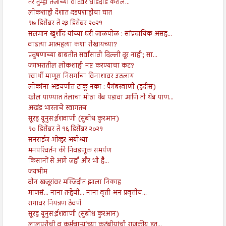
तर तुम्ही तेजाच्या वाटेवर घोडदौड कराल...
लोकशाही देशात दडपशाहीचा घात
१७ डिसेंबर ते २३ डिसेंबर २०२१
सलमान खुर्शीद यांच्या घरी जाळपोळ : सांप्रदायिक असह...
वाढत्या आत्महत्या कशा रोखायच्या?
प्रदुषणाच्या बाबतीत सर्वांसाठी दिल्ली दूर नाही; सा...
जगभरातील लोकशाही नष्ट करण्याचा कट?
स्वार्थी माणूस निसर्गाचा विनाशावर उठलाय
लोकांना अडचणीत टाकू नका : पैगंबरवाणी (हदीस)
खोल पाण्यात तेलाचा मोठा थेंब पडावा आणि तो थेंब पाण...
अखंड भारताचे स्वागतच
सूरह यूनुस:ईशवाणी (सुबोध कुरआन)
१० डिसेंबर ते १६ डिसेंबर २०२१
सनराईज ओव्हर अयोध्या
मनपरिवर्तन की निवडणूक समर्पण
किसानों से आगे जहाँ और भी है...
जयभीम
दोन खजूरांवर मस्जिदीत झाला निकाह
माणसं... नाना तऱ्हेची... नाना वृत्ती अन प्रवृत्तीच...
रागावर नियंत्रण ठेवणे
सूरह यूनुस:ईशवाणी (सुबोध कुरआन)
लालपरीची व कर्मचाऱ्यांच्या कुटुंबीयांची राजकीय हत्...