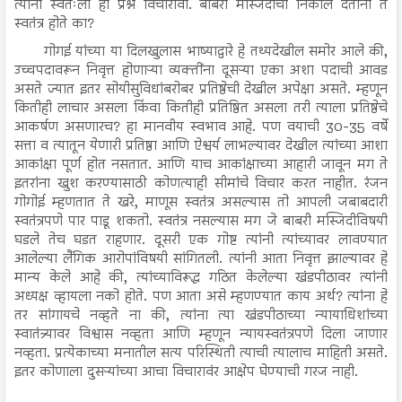
त्यांनी स्वतःला हा प्रश्न विचारावा. बाबरी मस्जिदीचा निकाल देताना ते
स्वतंत्र होते का?
गोगई यांच्या या दिलखुलास भाष्याद्वारे हे तथ्यदेखील समोर आले की,
उच्चपदावरून निवृत्त होणाऱ्या व्यक्तींना दूसऱ्या एका अशा पदाची आवड
असते ज्यात इतर सोयीसुविधांबरोबर प्रतिष्ठेची देखील अपेक्षा असते. म्हणून
कितीही लाचार असला किंवा कितीही प्रतिष्ठित असला तरी त्याला प्रतिष्ठेचे
आकर्षण असणारच? हा मानवीय स्वभाव आहे. पण वयाची 30-35 वर्षे
सत्ता व त्यातून येणारी प्रतिष्ठा आणि ऐश्वर्य लाभल्यावर देखील त्यांच्या आशा
आकांक्षा पूर्ण होत नसतात. आणि याच आकांक्षाच्या आहारी जावून मग ते
इतरांना खुश करण्यासाठी कोणत्याही सीमांचे विचार करत नाहीत. रंजन
गोगोई म्हणतात ते खरे, माणूस स्वतंत्र असल्यास तो आपली जबाबदारी
स्वतंत्रपणे पार पाडू शकतो. स्वतंत्र नसल्यास मग जे बाबरी मस्जिदीविषयी
घडले तेच घडत राहणार. दूसरी एक गोष्ट त्यांनी त्यांच्यावर लावण्यात
आलेल्या लैंगिक आरोपांविषयी सांगितली. त्यांनी आता निवृत्त झाल्यावर हे
मान्य केले आहे की, त्यांच्याविरूद्ध गठित केलेल्या खंडपीठावर त्यांनी
अध्यक्ष व्हायला नको होते. पण आता असे म्हणण्यात काय अर्थ? त्यांना हे
तर सांगायचे नव्हते ना की, त्यांना त्या खंडपीठाच्या न्यायाधिशांच्या
स्वातंत्र्यावर विश्वास नव्हता आणि म्हणून न्यायस्वतंत्रपणे दिला जाणार
नव्हता. प्रत्येकाच्या मनातील सत्य परिस्थिती त्याची त्यालाच माहिती असते.
इतर कोणाला दुसऱ्यांच्या आचा विचारावंर आक्षेप घेण्याची गरज नाही.