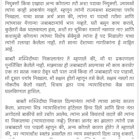
नियुक्ती किंवा एखादा अन्य कोणत्या तरी अशा पदावर नियुक्ती. ज्यामध्ये
त्यांना काही आकर्षण नव्हते. म्हणून त्यांनी राज्यसभा सदस्याचा पर्याय
निवडला. याचा सरळ अर्थ असा की, त्यांना या पदाची गरीमा आणि
त्यांच्यावर येणाऱ्या जबाबदाऱ्यांचे भान नव्हते. घरी बसून काय करावे,
कुठेतरी वेळ घालवायला हवा, अशी तर भूमिका यामागे नसणार ना? आणि
कशामुळे कोणत्या त्यांच्या विशेष सेवेमुळे त्यांना हे पद मिळाले? याचा
त्यांनी उलगडा केलेला नाही. तरी साऱ्या देशाच्या नागरिकांना हे माहित
आहे.
बाबरी मस्जिदीच्या निकालानंतर ते म्हणाले की, मी या प्रकरणाला
पुनर्जिवित केलेले नाही. माझ्यावर ही जबाबदारी आल्यावर मी काय करावे?
एक तर सरळ नकार देवून घरी परत जावे किंवा ती जबाबदारी पार पाडावी.
मी दूसरा पर्याय निवडला. मी सक्षम होतो म्हणून तसे केले. सक्षम नसतो तर
नोकरीच केली नसती. शिवाय इतर पाच न्यायाधिशांचा वेळ वाया
घालविण्यात हाशिल.
बाबरी मस्जिदीचा निकाल दिल्यानंतर त्यांनी त्याचा आनंद साजरा
केला. आपल्या मित्र न्यायाधिशांना हॉटेलात डिनर दिले आणि डिनर नंतर
अगोदरचे बाकीचे सारे उद्योग आलेच. त्यांना असे विचारावे वाटते की त्यांना
या निकालाचा (न्यायदानाचा नव्हे) तितका आनंद का झाला? त्यांनी एक
जबाबदारी पार पाडली म्हणून की, अन्य कोणते कारण होते? ते म्हणाले
की, जर न्यायाधीश स्वतंत्र असतील तर न्याय स्वतंत्रपणे दिला जावू शकतो.