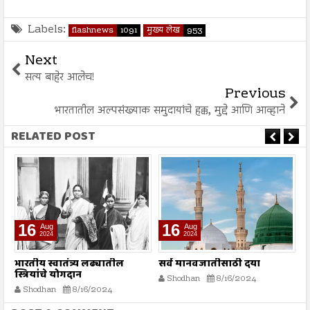
Labels:
flashnews
1091
मुख्य लेख
953
Next
सत्य बाहेर आलेच!
Previous
भारतातील अल्पसंख्याक समुदायांचे हक्क, मुद्दे आणि आव्हाने
RELATED POST
16
16
Aug
Aug
2024
2024
भारतीय स्वातंत्र्य लढ्यातील
सर्व मानवजातीसाठी दया
र
स्त्रियांचे योगदान
न
Shodhan
8/16/2024
ग
Shodhan
8/16/2024
बट