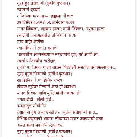
सूरह हूद :ईशवाणी (सुबोध कुरआन)
स्वप्नांचे बुडबुडे
गरिबांच्या मतदानाच्या हक्काला धोका?
३१ डिसेंबर २०२१ ते ०६ जानेवारी २०२२
नांगर जिंकला, अहंकार हरला; गांधी जिंकला, नथुराम हरला
तबलिगी जमाअतवरील प्रतिबंधांची सत्यता
सत्य बाहेर आलेच!
न्यायाधिशाने स्वतंत्र असावे
भारतातील अल्पसंख्याक समुदायांचे हक्क, मुद्दे आणि आ...
स्पर्धा परीक्षांचीच "परीक्षा"!
तुमची पापं आकाशाला जाऊन भिडलेली असतील तरी अल्लाह क...
सूरह यूनुस:ईशवाणी (सुबोध कुरआन)
२४ डिसेंबर ते ३० डिसेंबर २०२१
लेखक सुट्टीवर गेल्याने आज ही अवस्था!
मानवाधिकार आणि मुस्लिमांची जबाबदारी
ममता दीदी ! खेलो होबे...
उम्महातुल मोमीनीन
देशात ना यूपीए ना एनडीए त्यामुळेच सत्ताधाऱ्यांचा ए...
वैश्विक बंधुत्वाची भावना लोकांच्या मनात रुजण्याची गरज
अल्लाहच्या मर्यादांचे रक्षण करा
सूरह यूनुस:ईशवाणी (सुबोध कुरआन)