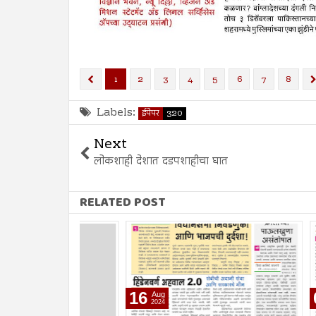
1
2
3
4
5
6
7
8
Labels:
ईपेपर
320
Next
लोकशाही देशात दडपशाहीचा घात
RELATED POST
16
09
Aug
Aug
2024
2024