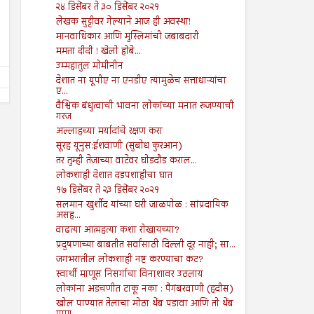
२४ डिसेंबर ते ३० डिसेंबर २०२१
२६ जुलै ते ०१ ऑगस्ट २०२४
१९ जुलै ते २५ जुलै २०२४
लेखक सुट्टीवर गेल्याने आज ही अवस्था!
Shodhan
7/26/2024
Shodhan
7/19/2024
मानवाधिकार आणि मुस्लिमांची जबाबदारी
ममता दीदी ! खेलो होबे...
उम्महातुल मोमीनीन
देशात ना यूपीए ना एनडीए त्यामुळेच सत्ताधाऱ्यांचा
ए...
वैश्विक बंधुत्वाची भावना लोकांच्या मनात रुजण्याची
गरज
अल्लाहच्या मर्यादांचे रक्षण करा
सूरह यूनुस:ईशवाणी (सुबोध कुरआन)
तर तुम्ही तेजाच्या वाटेवर घोडदौड कराल...
लोकशाही देशात दडपशाहीचा घात
१७ डिसेंबर ते २३ डिसेंबर २०२१
सलमान खुर्शीद यांच्या घरी जाळपोळ : सांप्रदायिक
असह...
वाढत्या आत्महत्या कशा रोखायच्या?
प्रदुषणाच्या बाबतीत सर्वांसाठी दिल्ली दूर नाही; सा...
जगभरातील लोकशाही नष्ट करण्याचा कट?
स्वार्थी माणूस निसर्गाचा विनाशावर उठलाय
लोकांना अडचणीत टाकू नका : पैगंबरवाणी (हदीस)
खोल पाण्यात तेलाचा मोठा थेंब पडावा आणि तो थेंब