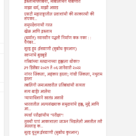
इस्लामोफोबिया, मॉबलिंचिंग थांबणार!
माझा धर्म, माझी आवड
एसटी महाराष्ट्रातील प्रवाशांची की सरकारची की
संपकर...
समुपदेशनाची गरज
खेळ आणि इस्लाम
(धर्मात) नवनवीन पद्धती निर्माण करू नका : :
पैगंबर...
सूरह हूद :ईशवाणी (सुबोध कुरआन)
स्वप्नांचे बुडबुडे
गरिबांच्या मतदानाच्या हक्काला धोका?
३१ डिसेंबर २०२१ ते ०६ जानेवारी २०२२
नांगर जिंकला, अहंकार हरला; गांधी जिंकला, नथुराम
हरला
तबलिगी जमाअतवरील प्रतिबंधांची सत्यता
सत्य बाहेर आलेच!
न्यायाधिशाने स्वतंत्र असावे
भारतातील अल्पसंख्याक समुदायांचे हक्क, मुद्दे आणि
आ...
स्पर्धा परीक्षांचीच "परीक्षा"!
तुमची पापं आकाशाला जाऊन भिडलेली असतील तरी
अल्लाह क...
26
19
Jul
Jul
2024
2024
सूरह यूनुस:ईशवाणी (सुबोध कुरआन)