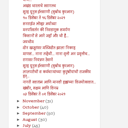
पाण...
अखंड भारताचे स्वागतच
सूरह यूनुस:ईशवाणी (सुबोध कुरआन)
१० डिसेंबर ते १६ डिसेंबर २०२१
सनराईज ओव्हर अयोध्या
मनपरिवर्तन की निवडणूक समर्पण
किसानों से आगे जहाँ और भी है...
जयभीम
दोन खजूरांवर मस्जिदीत झाला निकाह
माणसं... नाना तऱ्हेची... नाना वृत्ती अन प्रवृत्तीच...
रागावर नियंत्रण ठेवणे
सूरह यूनुस:ईशवाणी (सुबोध कुरआन)
लालपरीची व कर्मचाऱ्यांच्या कुटुंबीयांची राजकीय
हत्...
नागरी स्वातंत्र्य आणि मानवी हक्कांच्या विजयोत्सवात...
खंबीर, सक्षम आणि विनम्र
०३ डिसेंबर ते ०९ डिसेंबर २०२१
November
(31)
►
October
(40)
►
September
(50)
►
August
(30)
►
July
(45)
►