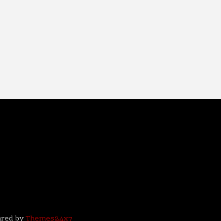
ared by
Themes24x7