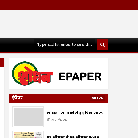
ईपेपर
MORE
शोधन- २८ मार्च ते ३ एप्रिल २०२५
3/27/2025
१६ ऑगस्ट ते २२ ऑगस्ट २०२४