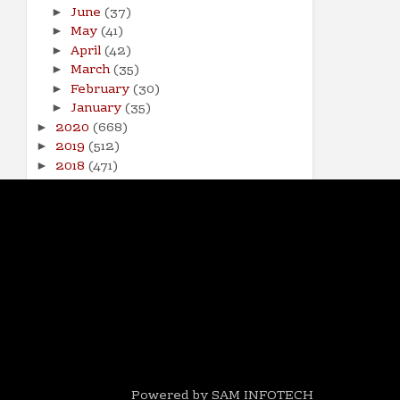
June
(37)
►
May
(41)
►
April
(42)
►
March
(35)
►
February
(30)
►
January
(35)
►
2020
(668)
►
2019
(512)
►
2018
(471)
►
2017
(141)
►
Powered by SAM INFOTECH