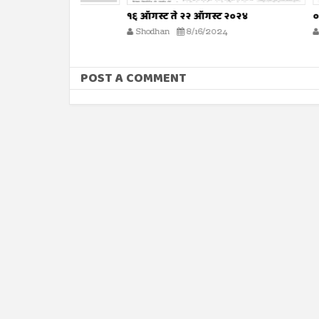
रिल २०२५
१६ ऑगस्ट ते २२ ऑगस्ट २०२४
०९ ऑगस्ट त
5
Shodhan
8/16/2024
Shodhan
POST A COMMENT