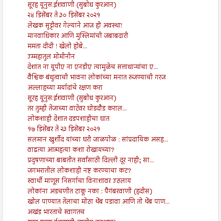
सूरह यूनुस:ईशवाणी (सुबोध कुरआन)
२४ डिसेंबर ते ३० डिसेंबर २०२१
लेखक सुट्टीवर गेल्याने आज ही अवस्था!
मानवाधिकार आणि मुस्लिमांची जबाबदारी
ममता दीदी ! खेलो होबे...
उम्महातुल मोमीनीन
देशात ना यूपीए ना एनडीए त्यामुळेच सत्ताधाऱ्यांचा ए...
वैश्विक बंधुत्वाची भावना लोकांच्या मनात रुजण्याची गरज
अल्लाहच्या मर्यादांचे रक्षण करा
सूरह यूनुस:ईशवाणी (सुबोध कुरआन)
तर तुम्ही तेजाच्या वाटेवर घोडदौड कराल...
लोकशाही देशात दडपशाहीचा घात
१७ डिसेंबर ते २३ डिसेंबर २०२१
सलमान खुर्शीद यांच्या घरी जाळपोळ : सांप्रदायिक असह...
वाढत्या आत्महत्या कशा रोखायच्या?
प्रदुषणाच्या बाबतीत सर्वांसाठी दिल्ली दूर नाही; सा...
जगभरातील लोकशाही नष्ट करण्याचा कट?
स्वार्थी माणूस निसर्गाचा विनाशावर उठलाय
लोकांना अडचणीत टाकू नका : पैगंबरवाणी (हदीस)
खोल पाण्यात तेलाचा मोठा थेंब पडावा आणि तो थेंब पाण...
अखंड भारताचे स्वागतच