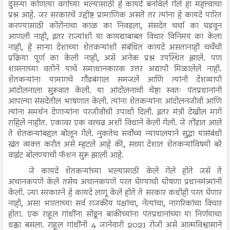
दुसऱ्या कोणत्या वर्गाच्या भल्यासाठी हे कायदे बनविले गेले हा महत्त्वाचा
प्रश्न आहे. जर सरकारचे उद्दीष्ट प्रामाणिक असते तर त्यांना हे कायदे पारित
करण्यासाठी कोरोनाचा काळ का निवडला, संसदेत चर्चा का घडवून
आणली नाही, इतर राज्यांशी या कायद्याबाबत विचार विनिमय का केला
नाही, हे साऱ्या देशाच्या शेतकऱ्यांशी संबंधित कायदे असतानाही चर्चेची
प्रक्रिया पूर्ण का केली नाही, असे अनेक प्रश्न उपस्थित झाले. पण
शासनाच्या वतीने याचे समाधानकारक उत्तर अद्यापी मिळालेले नाही.
शेतकऱ्यांना यामागचे गौडबंगाल समजले आणि त्यांनी देशव्यापी
आंदोलनाला सुरूवात केली. या आंदोलनाची चेष्टा स्वतः पंतप्रधानांनी
आपल्या संसदेतील भाषणात केली. त्यांना शेतकऱ्यांना आंदोलनजीवी आणि
त्यांना समर्थन देणाऱ्यांना परजीवीची उपाधी दिली. इतर मंत्री देखील मागे
राहिले नाहीत. एकावर एक वरचढ अशी विधाने केली गेली. जे तोंडात आले
ते शेतकऱ्यांबद्दल बोलून गेले. नुकतेच सर्वोच्च न्यायालयाने सुद्धा यासंबंधी
खंत व्यक्त करीत असे म्हटले आहे की, सध्या देशात शेतकऱ्यांविषयी बरे
वाईट बोलण्याची फॅशन सुरू झाली आहे.
जे कायदे शेतकऱ्यांच्या भल्यासाठी केले गेले होते जसे ते
अचानकपणे केले तसेच अचानकपणे परत घेण्याची घोषणा प्रधानमंत्र्यांनी
केली. ज्या सरकारने हे कायदे लागू केले होते ते सरकार कधीही परत घेणार
नाही, असा भारताच्या सर्व राजकीय पक्षांचा, नेत्यांचा, नागरिकांचा विचार
होता. एक राहूल गांधींना सोडून बाकीच्यांना पंतप्रधानांच्या या निर्णयाचा
धक्का बसला. राहूल गांधींनी 4 जानेवारी 2021 रोजी असे आत्मविश्वासाने