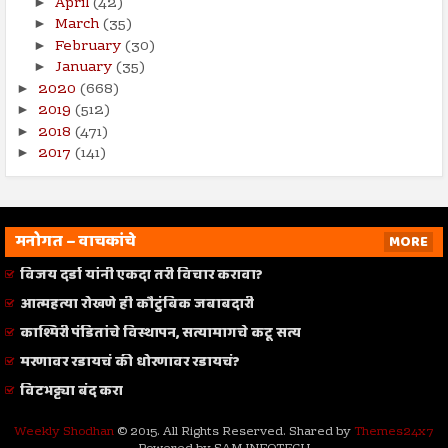
April
(42)
►
March
(35)
►
February
(30)
►
January
(35)
►
2020
(668)
►
2019
(512)
►
2018
(471)
►
2017
(141)
►
मनोगत – वाचकांचे
MORE
विजय दर्डा यांनी एकदा तरी विचार करावा?
आत्महत्या रोखणे ही कौटुंबिक जबाबदारी
काश्मिरी पंडितांचे विस्थापन, सत्यामागचे कटू सत्य
मरणावर रडायचं की धोरणावर रडायचं?
विटभट्ट्या बंद करा
Weekly Shodhan
© 2015. All Rights Reserved. Shared by
Themes24x7