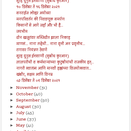
सूरह यूनुस:ईशवाणी (सुबोध कुरआन)
१० डिसेंबर ते १६ डिसेंबर २०२१
सनराईज ओव्हर अयोध्या
मनपरिवर्तन की निवडणूक समर्पण
किसानों से आगे जहाँ और भी है...
जयभीम
दोन खजूरांवर मस्जिदीत झाला निकाह
माणसं... नाना तऱ्हेची... नाना वृत्ती अन प्रवृत्तीच...
रागावर नियंत्रण ठेवणे
सूरह यूनुस:ईशवाणी (सुबोध कुरआन)
लालपरीची व कर्मचाऱ्यांच्या कुटुंबीयांची राजकीय हत्...
नागरी स्वातंत्र्य आणि मानवी हक्कांच्या विजयोत्सवात...
खंबीर, सक्षम आणि विनम्र
०३ डिसेंबर ते ०९ डिसेंबर २०२१
November
(31)
►
October
(40)
►
September
(50)
►
August
(30)
►
July
(45)
►
June
(37)
►
May
(41)
►