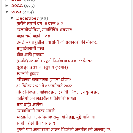
2022
(475)
►
2021
(469)
▼
December
(53)
▼
मुलीचे लग्नाचे वय 18 वरून 21?
इस्लामोफोबिया, मॉबलिंचिंग थांबणार!
माझा धर्म, माझी आवड
एसटी महाराष्ट्रातील प्रवाशांची की सरकारची की संपकर...
समुपदेशनाची गरज
खेळ आणि इस्लाम
(धर्मात) नवनवीन पद्धती निर्माण करू नका : : पैगंबर...
सूरह हूद :ईशवाणी (सुबोध कुरआन)
स्वप्नांचे बुडबुडे
गरिबांच्या मतदानाच्या हक्काला धोका?
३१ डिसेंबर २०२१ ते ०६ जानेवारी २०२२
नांगर जिंकला, अहंकार हरला; गांधी जिंकला, नथुराम हरला
तबलिगी जमाअतवरील प्रतिबंधांची सत्यता
सत्य बाहेर आलेच!
न्यायाधिशाने स्वतंत्र असावे
भारतातील अल्पसंख्याक समुदायांचे हक्क, मुद्दे आणि आ...
स्पर्धा परीक्षांचीच "परीक्षा"!
तुमची पापं आकाशाला जाऊन भिडलेली असतील तरी अल्लाह क...