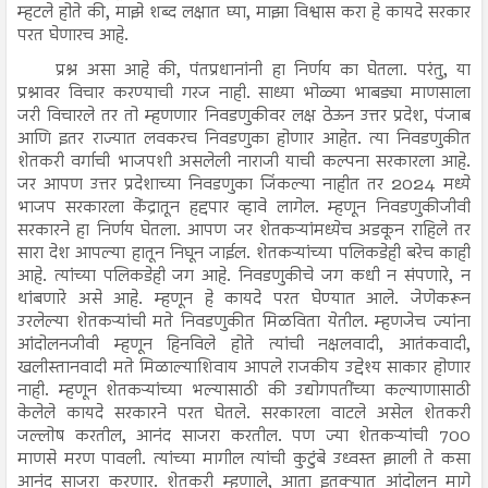
म्हटले होते की, माझे शब्द लक्षात घ्या, माझा विश्वास करा हे कायदे सरकार
परत घेणारच आहे.
प्रश्न असा आहे की, पंतप्रधानांनी हा निर्णय का घेतला. परंतु, या
प्रश्नावर विचार करण्याची गरज नाही. साध्या भोळ्या भाबड्या माणसाला
जरी विचारले तर तो म्हणणार निवडणुकीवर लक्ष ठेऊन उत्तर प्रदेश, पंजाब
आणि इतर राज्यात लवकरच निवडणुका होणार आहेत. त्या निवडणुकीत
शेतकरी वर्गाची भाजपशी असलेली नाराजी याची कल्पना सरकारला आहे.
जर आपण उत्तर प्रदेशाच्या निवडणुका जिंकल्या नाहीत तर 2024 मध्ये
भाजप सरकारला केंद्रातून हद्दपार व्हावे लागेल. म्हणून निवडणुकीजीवी
सरकारने हा निर्णय घेतला. आपण जर शेतकऱ्यांमध्येच अडकून राहिले तर
सारा देश आपल्या हातून निघून जाईल. शेतकऱ्यांच्या पलिकडेही बरेच काही
आहे. त्यांच्या पलिकडेही जग आहे. निवडणुकीचे जग कधी न संपणारे, न
थांबणारे असे आहे. म्हणून हे कायदे परत घेण्यात आले. जेणेकरून
उरलेल्या शेतकऱ्यांची मते निवडणुकीत मिळविता येतील. म्हणजेच ज्यांना
आंदोलनजीवी म्हणून हिनविले होते त्यांची नक्षलवादी, आतंकवादी,
खलीस्तानवादी मते मिळाल्याशिवाय आपले राजकीय उद्देश्य साकार होणार
नाही. म्हणून शेतकऱ्यांच्या भल्यासाठी की उद्योगपतींच्या कल्याणासाठी
केलेले कायदे सरकारने परत घेतले. सरकारला वाटले असेल शेतकरी
जल्लोष करतील, आनंद साजरा करतील. पण ज्या शेतकऱ्यांची 700
माणसे मरण पावली. त्यांच्या मागील त्यांची कुटुंबे उध्वस्त झाली ते कसा
आनंद साजरा करणार. शेतकरी म्हणाले, आता इतक्यात आंदोलन मागे