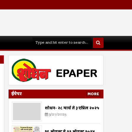
ईपेपर
MORE
शोधन- २८ मार्च ते ३ एप्रिल २०२५
3/27/2025
१६ ऑगस्ट ते २२ ऑगस्ट २०२४