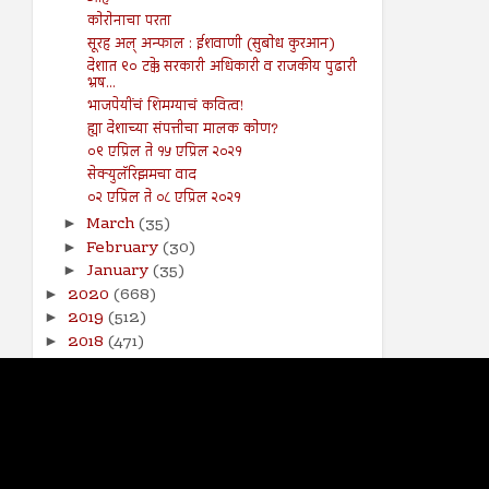
कोरोनाचा परता
सूरह अल् अन्फाल : ईशवाणी (सुबोध कुरआन)
देशात ९० टक्के सरकारी अधिकारी व राजकीय पुढारी
भ्रष...
भाजपेयींचं शिमग्याचं कवित्व!
ह्या देशाच्या संपत्तीचा मालक कोण?
०९ एप्रिल ते १५ एप्रिल २०२१
सेक्युलॅरिझमचा वाद
०२ एप्रिल ते ०८ एप्रिल २०२१
March
(35)
►
February
(30)
►
January
(35)
►
2020
(668)
►
2019
(512)
►
2018
(471)
►
2017
(141)
►