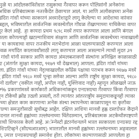
ामुळे या आंदोलकांविरोधात रासुकाचा गैरवापर करून पोलिसांनी अनेकांना
८ हून अधिक प्रतिबंधात्मक नजरकैदेत ठेवण्यात आलं. या आणि अलीकडच्या अनेक
िरा गांधी यांच्या सरकारनं अध्यादेशाद्वारे लागू केलेल्या या आदेशाचा वारंवार
याबद्दल, भविष्यातील सार्वजनिक व्यवस्थेतील गोंधळ रोखण्याच्या याचिकेचा वापर
 मंजूर केलं आहे. हा कायदा प्रथम १८१८ मध्ये तयार करण्यात आला आणि बंगाल
सरकारला कोणत्याही खटल्याशिवाय संरक्षण आणि सार्वजनिक व्यवस्थेच्या नावाखाली
च या कायद्याचा वापर राजकीय मतभेदांना आळा घालण्यासाठी करण्यात आला
ळ मर्यादित कालावधीसाठी लागू करण्यात आला असल्याने त्याची मुदत ३१
िरा गांधी यांनी सरकार आणि कायदा अंमलबजावणी संस्थांना अनिश्चित काळासाठी
ंतर्गत सुरक्षा कायदा, १९७१ ची देखभाल) आणला. इंदिरा गांधी यांच्या
 इंदिरा गांधी यांच्या नेतृत्वाखालील काँग्रेस पक्षाचा पराभव करून १९७७ मध्ये
ंदिरा गांधी १९८० मध्ये पुन्हा सत्तेवर आल्या आणि राष्ट्रीय सुरक्षा कायदा, १९८०
 नो दलील" (वकील नाही, अपील नाही, युक्तिवाद नाही) म्हणून ओळखले जाऊ
.५% प्रकरणांमध्ये कार्यकारी अधिकाऱ्यांकडून एनएसएचा गैरवापर किंवा गैरवापर
ून टीकेची झोड उठली असली, तरी त्यानंतर आंतरराष्ट्रीय समुदायाकडूनही त्यावर
क्षेत्रात काम करणाऱ्या अनेक संस्था स्थापनेच्या काळापासून या कृतीवर
ंगल्या समजुतीसाठी सूचीबद्ध आहेत. दक्षिण आशिया मानवी हक्क दस्तऐवज केंद्राने
मानवी हक्कांच्या उल्लंघनाच्या चिंतेदरम्यान, प्रतिबंधात्मक अटकेचीस्पष्टपणे
ण्याची शिफारस केली आहे. अॅम्नेस्टी इंटरनॅशनलने भारत सरकारला एनएसए रद्द
िशिएटिव्हने (सीएचआरआय) भारतातील मानवी हक्कांच्या उल्लंघनाच्या अहवालात
ा, ज्यात एनएसएचाही समावेश होता. लोकांच्या कल्याणासाठी आणलेला हा