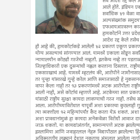
सर्व आदेश रद्द केले 
आले होते. इंडियन एक्सप
सर्वाधिक ४१ वेळा वा
अल्पसंख्यांक समुदयाव
एफआयआरवरुन कारवाई
हायकोर्टाने उत्तर प्
आदेश रद्द केले तसेच
ही आहे की, हायकोर्टाकडे आलेली ४२ प्रकरणं एकूण प्रकरणां
योग्य असल्याचं सांगण्यात आलं. यामध्ये एकाला सोडून सर्वां
न्यायालयीन कोठडी गरजेची नव्हती. इतकेच नव्हे तर पडताळ
जिल्हाधिकारी एक दुसऱ्यांची नक्कल करताना दिसतात. राष्ट्
एकसारखाचं आहे. यामध्ये म्हटलंय की, आरोपीने जामीनासाठ
तर पुन्हा यांसारखे गु्न्हे करेल आणि समाजासाठी हे नुकसानक
वापर केला नाही तर १३ प्रकरणांमध्ये अटक आरोपीला राष्ट्री
आली नाही, असे कोर्टाचं म्हणणे आहे. अटकेच्या सात प्रकरणांत
यांसाठी राष्ट्रीय सुरक्षा कायदा लावण्याची गरज नाही. तसे
आला. आरोपीच्याविरोधात यापूर्वी अशा प्रकारचा कुठलाही गु
त्या व्यक्तीला १२ महिन्यांपर्यंत कैद करता येऊ शकतं. 
अशा प्रावधानांमुळं हा कायदा अनेकवेळा विरोधी आवाज दाब
जाऊ शकतो. या कायद्यांअंतर्गत, सामान्यपणे अटक झालेल्
इस्लामिया आणि जवाहरलाल नेहरू विद्यापीठात झालेल्या हिं
अविस्मरणीय लढ्यानं देशात नुकताच अंमलात आलेला नागरिक