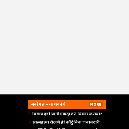
मनोगत – वाचकांचे
MORE
विजय दर्डा यांनी एकदा तरी विचार करावा?
आत्महत्या रोखणे ही कौटुंबिक जबाबदारी