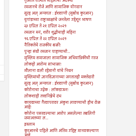
गुजरात राज्यात महिलांची अवस्था
रमजानचे रोजे आणि सामाजिक योगदान
सूरह अल् अन्फाल : ईशवाणी (सुबोध कुरआन)
युगांडाच्या राष्ट्राध्यक्षांचे जनतेला उद्देशून भाषण
29
28
Mar
Jun
२३ एप्रिल ते २९ एप्रिल २०२१
2024
2024
रमजान मनं, शरीर शुद्धीचाही महिना
विचारसरणीरहित राजकीय विचारधारेचा
महाराष्ट्रात पुन्हा मुस्लिम आरक्ष
१६ एप्रिल ते २२ एप्रिल २०२१
उदय
मागणी!
नैतिकतेचे राजकीय बळी!
Shodhan
3/29/2024
Shodhan
6/28/2024
पुन्हा संधी रमजान पाहण्याची...
मुस्लिम समाजाला सामाजिक अभियांत्रिकीची गरज
लोकहो आरोग्य सांभाळा!
मौलाना वली रहेमानी यांचे निधन
मुस्लिमांची ज्ञानविज्ञानाच्या जगतातही मक्तेदारी
सूरह अल् अन्फाल : ईशवाणी (सुबोध कुरआन)
कोरोनाचा उद्रेक : लॉकडाऊन!
लोकशाही तत्त्वनिष्ठेचे दंभ
कायद्याच्या गैरवापरावर अंकुश लावण्याची हीच वेळ
आहे!
कोरोना पसरवल्याचा आरोप असलेल्या तबलिगी
जमाअतच्या ल...
इस्लाम
कुरआनचे पहिले आणि अंतिम उद्दिष्ट मानवकल्याण
आहे