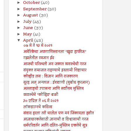
October
(40)
►
September
(50)
►
August
(30)
►
July
(45)
►
June
(37)
►
May
(41)
►
April
(42)
▼
०७ मे ते १३ मे २०२१
अमेरिकेचा अफगाणिस्तानला ‘खुदा हाफीज!’
गझलेतील रमजान ईद
आजची परिस्थती अन जकात व्यवस्थेची गरज
संयुक्त समाजात राहण्याचे इस्लामी शिष्टाचार
कोव्हीड लस : विज्ञान आणि राजकारण
सूरह अल् अन्फाल : ईशवाणी (सुबोध कुरआन)
अल्लाहची उपासना आणि सर्वोत्तम मुस्लिम
व्यवस्थेचे ‘कोव्हिड’ बळी
३० एप्रिल ते ०६ मे २०२१
लॉकडाउनचे कवित्व
संवाद हरला तरी चालेल पण मनं जिंकायला हवीत
आज्ञाधारकतेसाठी ज्ञानाची व विश्वासाची गरज
धर्मपरिवर्तन आणि दलित-मुस्लिम एकतेचे सूत्र