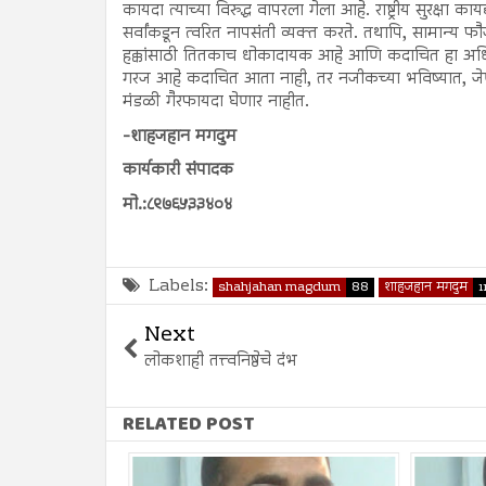
कायदा त्याच्या विरुद्ध वापरला गेला आहे. राष्ट्रीय सुरक्षा कायद्
सर्वांकडून त्वरित नापसंती व्यक्त करते. तथापि, सामान्य 
हक्कांसाठी तितकाच धोकादायक आहे आणि कदाचित हा अधिक 
गरज आहे कदाचित आता नाही, तर नजीकच्या भविष्यात, जेणेक
मंडळी गैरफायदा घेणार नाहीत.
-शाहजहान मगदुम
कार्यकारी संपादक
मो.:८९७६५३३४०४
Labels:
shahjahan magdum
88
शाहजहान मगदुम
1
Next
लोकशाही तत्त्वनिष्ठेचे दंभ
RELATED POST