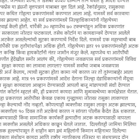
आहेत. जानेवारी २०१८ ते डिसेंबर २०२० दरम्यान तीन वर्षांत हे आदेश देण्यात
्रेस या इंग्रजी वृत्तपत्रानं याबाबत वृत्त दिलं आहे. रेकॉर्डनुसार, रासुकाचा
पर कथित गोहत्या प्रकरणांमध्ये करण्यात आला आहे. यामध्ये सर्व कारवाया
र झाल्या आहेत. या सर्व प्रकरणांमध्ये जिल्हाधिकाऱ्यांनी गोहत्येच्या
 केली होती. यांपैकी ३० म्हणजेच ७० टक्क्यांहून अधिक प्रकरणांत
रदेश सरकारला जोरदार फटकारलं. तसेच कोर्टानं या कायद्यान्वये देण्यात आलेले
 अटकेत असलेल्यांची सुटका करण्याचे निर्देश दिले. यामध्ये एक महत्त्वाची बाब
पैकी एक तृतीयांशपेक्षा अधिक होती. गोहत्येच्या इतर ११ प्रकरणांमध्येही अटक
त कनिष्ठ किंवा हायकोर्टांनी नंतर जामीन मंजूर केले. म्हणजेच या आरोपींची
णीत हेदेखील समोर आलंय की, गोहत्येच्या जवळपास सर्व प्रकरणांमध्ये विविध
रीय सुरक्षा कायदा का लावावा लागला? यामध्ये सर्वांचा जबाब जवळपास
ी अर्ज केलाय, त्याची सुटका होता कामा नये कारण जर तो तुरुंगाबाहेर आला
ारक आहे. मात्र ११ प्रकरणांमध्ये आदेश देताना जिल्हा दंडाधिकाऱ्यांनी मेंदूचा
य सुरक्षा कायद्याला आव्हान देण्यासाठी आपली बाजू मांडण्याची संधी देण्यात
 कोर्टानं म्हटलं की, ही प्रकरणं कायदा आणि सुव्यवस्थेच्या कार्यक्षेत्रात येतात.
च सहा प्रकरणात आरोपींवर केवळ एकाच गुन्ह्याच्या जोरावर रासुका लावण्यात
न्हा केल्याची नोंद नव्हती. कोणत्याही व्यक्तीवर रासुका लावून अटक झाल्यास,
अशा व्यक्तीला १० दिवस तरी अटकेचं कारण न सांगता पोलीस कैदेत ठेऊ शकतात.
ण्यासाठी किंवा सामाजिक कार्यकर्ते इत्यादींना अटक करण्यासाठी वापरला
या व्यक्तीस असलेले अधिकार काढून घेतले जातात. दिल्लीतही जामिया मिलिया
सक हल्ल्यांपासून ते शाहीन बाग इथं महिलांनी किमान महिनाभर दिलेल्या
ता संशोधन कायदा आणि राष्ट्रीय नागरिकत्व रजिस्टर या संशयास्पद दोन