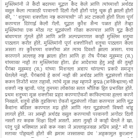
मुस्लिमांनी जे कैदी बदरच्या युद्धात कैद केले आणि त्यांच्याशी अर्थदंड
वसूल केला त्यासाठी परवानगी दिली गेली होती परंतु चूक ही झाली होती
की, ``शत्रुच्या शक्तीला नष्ट करण्याची'' जी अट टाकली होती तिला पूर्ण
करण्यात दिरंगाई केली गेली. युद्धात कुरैश सैन्य पळत होते तेव्हा
मुस्लिमांचा एक मोठा गट युद्धसंपत्ती गोळा करण्यात आणि युद्ध कैदी
बांधण्यात गुंतले होते आणि अति अल्पप्रमाणात काही मुस्लिम शत्रुचा
पाठलाग करीत होते. मुस्लिमांनी पूर्ण शक्तीनिशी शत्रूचा पाठलाग केला
असता तर कुरैशच्या शक्तीचा अंत त्याच दिवशी झाला असता. याच
कारणाने अल्लाह रुष्ट झाला होता आणि हा रोष पैगंबर मुहम्मद (स.)
यांच्यावर नाही तर मुस्लिमांवर होता. ईश आदेशाचा हेतु आहे की तुम्ही
पैगंबर मुहम्मद (स.) यांच्या मिशनला अद्याप चांगल्या प्रकारे समजून
घेतलेले नाही. पैगंबरांचे हे कार्य नाही की अर्थदंड आणि युद्धसंपत्ती गोळा
करून तिजोरी भरत राहावी. त्यांचे मूळ लक्ष म्हणजे कुप्रâ (अनेकेश्वरत्व) ची
शक्ती नष्ट व्हावी. परंतु तुमच्या लोकांवर सतत भौतिक हित प्रभावित होते.
प्रथम शत्रुच्या मूळ शक्तीवर प्रहार करण्याऐवजी काफिल्यावर हल्ला करणे
निवडले. शत्रुचे डोके तुडविण्या ऐवजी युद्धसंपत्ती गोळा करण्यात आणि युद्ध
कैद्यांना बंदिस्त करण्यात मग्न होते आणि नंतर युद्धसंपत्ती विषयी भांडू
लागले होते. जर आम्ही अर्थदंड वसूल करण्याची परवानगी अगोदर दिली
नसती तर कडक शिक्षा दिली असती. आता तुम्ही जे काही घेतले ते खा.
परंतु पुढे भविष्यात असे करू नका जे अल्लाहजवळ अप्रिय आहे.'' मी या
मतावर पोहचलो होतो की इमाम जस्सासचा ग्रंथ `अहकामुल कुरआन'