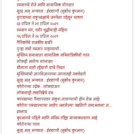
रमजानचे रोजे आणि सामाजिक योगदान
सूरह अल् अन्फाल : ईशवाणी (सुबोध कुरआन)
युगांडाच्या राष्ट्राध्यक्षांचे जनतेला उद्देशून भाषण
२३ एप्रिल ते २९ एप्रिल २०२१
रमजान मनं, शरीर शुद्धीचाही महिना
१६ एप्रिल ते २२ एप्रिल २०२१
नैतिकतेचे राजकीय बळी!
पुन्हा संधी रमजान पाहण्याची...
मुस्लिम समाजाला सामाजिक अभियांत्रिकीची गरज
लोकहो आरोग्य सांभाळा!
मौलाना वली रहेमानी यांचे निधन
मुस्लिमांची ज्ञानविज्ञानाच्या जगतातही मक्तेदारी
सूरह अल् अन्फाल : ईशवाणी (सुबोध कुरआन)
कोरोनाचा उद्रेक : लॉकडाऊन!
लोकशाही तत्त्वनिष्ठेचे दंभ
कायद्याच्या गैरवापरावर अंकुश लावण्याची हीच वेळ आहे!
कोरोना पसरवल्याचा आरोप असलेल्या तबलिगी जमाअतच्या ल...
इस्लाम
कुरआनचे पहिले आणि अंतिम उद्दिष्ट मानवकल्याण आहे
कोरोनाचा परता
सूरह अल् अन्फाल : ईशवाणी (सुबोध कुरआन)