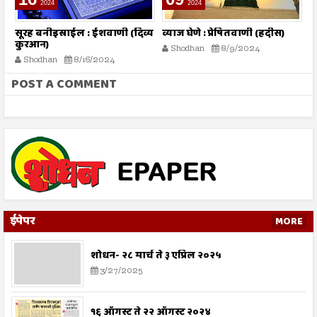
2024
2024
तो
सूरह बनीइस्राईल : ईशवाणी (दिव्य
व्याज घेणे : प्रेषितवाणी (हदीस)
म
कुरआन)
प
Shodhan
8/9/2024
Shodhan
8/16/2024
POST A COMMENT
ईपेपर
MORE
शोधन- २८ मार्च ते ३ एप्रिल २०२५
3/27/2025
१६ ऑगस्ट ते २२ ऑगस्ट २०२४