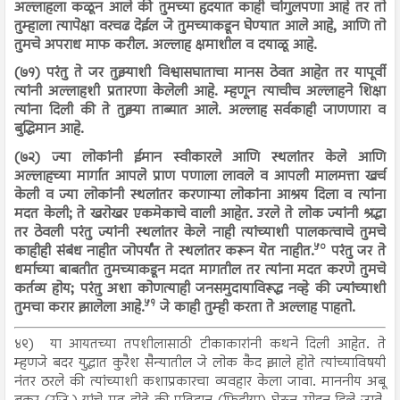
अल्लाहला कळून आले की तुमच्या हृदयात काही चांगुलपणा आहे तर तो
तुम्हाला त्यापेक्षा वरचढ देईल जे तुमच्याकडून घेण्यात आले आहे, आणि तो
तुमचे अपराध माफ करील. अल्लाह क्षमाशील व दयाळू आहे.
(७१) परंतु ते जर तुझ्याशी विश्वासघाताचा मानस ठेवत आहेत तर यापूर्वी
त्यांनी अल्लाहशी प्रतारणा केलेली आहे. म्हणून त्याचीच अल्लाहने शिक्षा
त्यांना दिली की ते तुझ्या ताब्यात आले. अल्लाह सर्वकाही जाणणारा व
बुद्धिमान आहे.
(७२) ज्या लोकांनी ईमान स्वीकारले आणि स्थलांतर केले आणि
अल्लाहच्या मार्गात आपले प्राण पणाला लावले व आपली मालमत्ता खर्च
केली व ज्या लोकांनी स्थलांतर करणाऱ्या लोकांना आश्रय दिला व त्यांना
मदत केली; ते खरोखर एकमेकाचे वाली आहेत. उरले ते लोक ज्यांनी श्रद्धा
तर ठेवली परंतु ज्यांनी स्थलांतर केले नाही त्यांच्याशी पालकत्वाचे तुमचे
५०
काहीही संबंध नाहीत जोपर्यंत ते स्थलांतर करून येत नाहीत.
परंतु जर ते
धर्माच्या बाबतीत तुमच्याकडून मदत मागतील तर त्यांना मदत करणे तुमचे
कर्तव्य होय; परंतु अशा कोणत्याही जनसमुदायाविरूद्ध नव्हे की ज्यांच्याशी
५१
तुमचा करार झालेला आहे.
जे काही तुम्ही करता ते अल्लाह पाहतो.
४९)
या आयतच्या तपशीलासाठी टीकाकारांनी कथने दिली आहेत. ते
म्हणजे बदर युद्धात कुरैश सैन्यातील जे लोक कैद झाले होते त्यांच्याविषयी
नंतर ठरले की त्यांच्याशी कशाप्रकारचा व्यवहार केला जावा. माननीय अबू