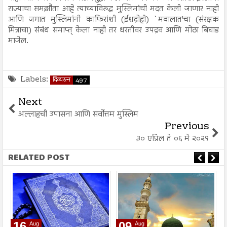
राज्याचा समझौता आहे त्याच्याविरुद्ध मुस्लिमांची मदत केली जाणार नाही
आणि जगात मुस्लिमांनी काफिरांशी (ईशद्रोही) `मवालात'चा (संरक्षक
मित्राचा) संंबंध समाप्त् केला नाही तर धरतीवर उपद्रव आणि मोठा बिघाड
माजेल.
Labels:
दिव्यरत्न
497
Next
अल्लाहची उपासना आणि सर्वोत्तम मुस्लिम
Previous
३० एप्रिल ते ०६ मे २०२१
RELATED POST
16
09
Aug
Aug