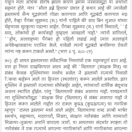
पाहून मला अधिक संतोष झाला कारण इमाम जस्साससुद्धा या अर्थाशी
सहमत होते. नंतर `सीरत इब्ने हिशाम' ग्रंथात हे कथन आहे की ज्यावेळी
इस्लामचे सैन्य युद्धसंपत्ती गोळा करण्यात आणि युद्धबंदी करण्यात मग्न
होते, तेव्हा पैगंबर मुहम्मद (स.) यांनी पाहिले की साद बिन मुआज यांच्या
चेहऱ्यावर सुरकुत्या पडल्या आहेत. पैगंबर मुहम्मद (स.) यांनी विचारले, ``हे
साद, लोकांची ही कार्यवाही तुम्हाला आवडली नाही.'' त्यांनी सांगितले,
``होय, अल्लाहच्या पैगंबर! ही पहिली लढाई आहे ज्यात अल्लाहने
अनेकेश्वरवाद्यांना पराजित केले. यावेळी त्यानी युद्धबंदी बनविण्या ऐवजी
त्यांना नष्ट करून टाकले असते.'' (भाग २ पृ. २८०-८१)
५०)
ही आयत इस्लामच्या संवैधानिक नियमांची एक महत्त्वपूर्ण धारा आहे.
यात हा नियम दाखविण्यात आला आहे की `विलायत' (संरक्षक मित्र) चा
संबंध केवळ मुस्लिमांच्या मध्येच असेल जे इस्लामी राज्याचे निवासी
िंकवा बाहेरून आले तर हिजरत (स्थलांतर) करून आलेले असतील. इतर
मुस्लिम जे इस्लामी राज्याच्या सीमेबाहेर आहेत, त्यांच्याशी धार्मिक बंधुभाव
अवश्य स्थापित होईल. परंतु `विलायतचे' संबंध असणार नाही. याचप्रमाणे
त्या मुस्लिमांशीसुद्धा `संरक्षक मित्र' (विलायत) चे संबंध असणार नाही जे
हिजरत करून आलेले नाहीत तर दारूल कुप्रâ (कुप्रâराज्य) चा नागरिक
म्हणून `दारुल इस्लाम' मध्ये आले आहेत. विलायतचा शब्द अरबी भाषेत
समर्थन, सहाय्यता, मदतगारी, मित्रता, संरक्षण नातेसंबंध आणि याच्याशी
मिळत्या-जुळत्या अर्थाने वापरला जातो. या आयतच्या संदर्भात स्पष्टता तो
नातेसंबंध जे एक राज्याचे आपल्या नागरिकांशी आणि नागरिकांचा आपल्या