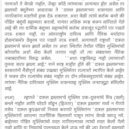
नात्याशी ते वेगळे नाहीत. जेव्हा कोठे त्यांच्यावर अत्याचार होत असेल तर
इस्लामी बंधुतेच्या आधारावर ते `दारुल इस्लाम'च्या शासनाला आणि
नागरिकांना मदतीची हाक देऊ शकतात. अशा वेळी त्यांचे कर्तव्य बनते की
पीडित बंधुंची सहाय्यता करावी. यानंतर अधिक स्पष्ट करून सांगितले गेले
आहे की त्या धार्मिक बंधुच्या सहाय्यतेचे कर्तव्य अंधाधूंद पद्धतीने पार पाडले
जाऊ शकत नाही. तर आंतरराष्ट्रीय दायित्व आणि नैतिक मर्यादांना
डोळयांसमोर ठेवूनच पार पाडले जाऊ शकते. अत्याचारी राष्ट्राशी `दारूल
इस्लाम'चे करार झाले असेल तर अशा स्थितीत तेथील पीडित मुस्लिमांची
कोणतीच अशी सेवा केली जाणार नाही जी त्या संबंधाच्या नैतिक
जबाबदारीच्या विरुद्ध असेल.
``अशा राष्ट्राविरुद्ध नाही ज्याच्याशी
तुमचा करार झाला आहे.'' याने स्पष्ट माहीत होते की `दारूल इस्लाम'च्या
सरकारांनी मैत्रीपूर्ण संबंध एखाद्या मुस्लिमेतर राज्याशी स्थापित केले आहेत
ते फक्त दोन राज्यांचेच संबंध नाहीत तर दोन लोकसमुदायांचे संबंध आहेत.
त्यांच्या नैतिक दायित्वात मुस्लिम शासनासह मुस्लिम जनतासुद्धा संमिलीत
आहे.
५१अ)
म्हणजे `दारूल इस्लाम'चे मुस्लिम एक-दुसऱ्यांचे मित्र (वली)
बनले नाहीत आणि घरेदारे सोडून (हिजरत) `दारूल इस्लाम' मध्ये न येणारे
तसेच `दारूल कुप्रâम'ध्ये निवास करणारे मुस्लिमांना `दारूल इस्लाम'च्या
मुस्लिमांनी आपल्या राजनैतिक विलायती पासून त्यांना वेगळे समजू नये.
बाहेरच्या पीडित मुस्लिमांची मदत मागितल्यावर त्यांची मदत केली गेली
नाही आणि या नियमांचे पालनसुद्धा केले जाऊ नये की ज्या देशाशी इस्लामी