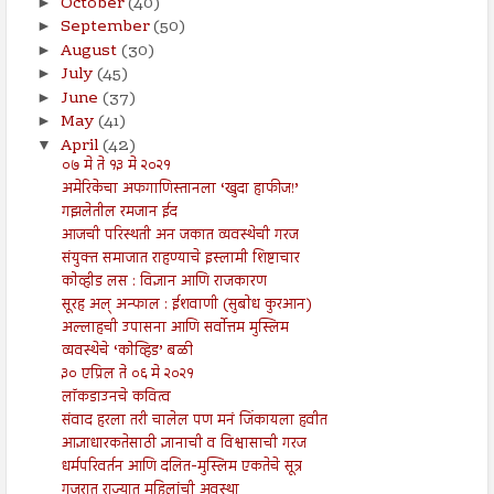
October
(40)
►
September
(50)
►
August
(30)
►
July
(45)
►
June
(37)
►
May
(41)
►
April
(42)
▼
०७ मे ते १३ मे २०२१
अमेरिकेचा अफगाणिस्तानला ‘खुदा हाफीज!’
गझलेतील रमजान ईद
आजची परिस्थती अन जकात व्यवस्थेची गरज
संयुक्त समाजात राहण्याचे इस्लामी शिष्टाचार
कोव्हीड लस : विज्ञान आणि राजकारण
सूरह अल् अन्फाल : ईशवाणी (सुबोध कुरआन)
अल्लाहची उपासना आणि सर्वोत्तम मुस्लिम
व्यवस्थेचे ‘कोव्हिड’ बळी
३० एप्रिल ते ०६ मे २०२१
लॉकडाउनचे कवित्व
संवाद हरला तरी चालेल पण मनं जिंकायला हवीत
आज्ञाधारकतेसाठी ज्ञानाची व विश्वासाची गरज
धर्मपरिवर्तन आणि दलित-मुस्लिम एकतेचे सूत्र
गुजरात राज्यात महिलांची अवस्था