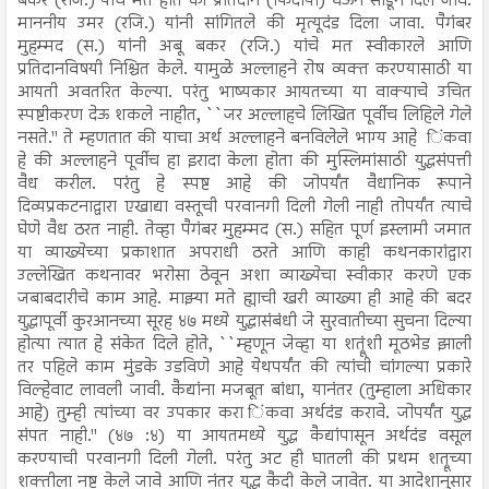
बकर (रजि.) यांचे मत होते की प्रतिदान (फिदीया) घेऊन सोडून दिले जावे.
माननीय उमर (रजि.) यांनी सांगितले की मृत्यूदंड दिला जावा. पैगंबर
मुहम्मद (स.) यांनी अबू बकर (रजि.) यांचे मत स्वीकारले आणि
प्रतिदानविषयी निश्चित केले. यामुळे अल्लाहने रोष व्यक्त करण्यासाठी या
आयती अवतरित केल्या. परंतु भाष्यकार आयतच्या या वाक्याचे उचित
स्पष्टीकरण देऊ शकले नाहीत, ``जर अल्लाहचे लिखित पूर्वीच लिहिले गेले
नसते.'' ते म्हणतात की याचा अर्थ अल्लाहने बनविलेले भाग्य आहे िंकवा
हे की अल्लाहने पूर्वीच हा इरादा केला होता की मुस्लिमांसाठी युद्धसंपत्ती
वैध करील. परंतु हे स्पष्ट आहे की जोपर्यंत वैधानिक रूपाने
दिव्यप्रकटनाद्वारा एखाद्या वस्तूची परवानगी दिली गेली नाही तोपर्यंत त्याचे
घेणे वैध ठरत नाही. तेव्हा पैगंबर मुहम्मद (स.) सहित पूर्ण इस्लामी जमात
या व्याख्येच्या प्रकाशात अपराधी ठरते आणि काही कथनकारांद्वारा
उल्लेखित कथनावर भरोसा ठेवून अशा व्याख्येचा स्वीकार करणे एक
जबाबदारीचे काम आहे. माझ्या मते ह्याची खरी व्याख्या ही आहे की बदर
युद्धापूर्वी कुरआनच्या सूरह ४७ मध्ये युद्धासंबंधी जे सुरवातीच्या सुचना दिल्या
होत्या त्यात हे संकेत दिले होते, ``म्हणून जेव्हा या शत्रूंशी मूठभेड झाली
तर पहिले काम मुंडके उडविणे आहे येथपर्यंत की त्यांची चांगल्या प्रकारे
विल्हेवाट लावली जावी. कैद्यांना मजबूत बांधा, यानंतर (तुम्हाला अधिकार
आहे) तुम्ही त्यांच्या वर उपकार करा िंकवा अर्थदंड करावे. जोपर्यंत युद्ध
संपत नाही.'' (४७ :४) या आयतमध्ये युद्ध कैद्यांपासून अर्थदंड वसूल
करण्याची परवानगी दिली गेली. परंतु अट ही घातली की प्रथम शत्रूच्या
शक्तीला नष्ट केले जावे आणि नंतर युद्ध कैदी केले जावेत. या आदेशानुसार