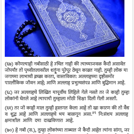
(६७) कोणत्याही नबीसाठी हे उचित नाही की त्याच्याजवळ कैदी असावेत
जोपर्यंत तो पृथ्वीतलावरील शत्रूंना पुरेपूर ठेचून काढत नाही. तुम्ही लोक या
जगाच्या लाभाची इच्छा करता, वास्तविकत: अल्लाहच्या दृष्टीसमोर
पारलौकिक जीवन आहे; आणि अल्लाह प्रभुत्वसंपन्न आणि बुद्धिमान आहे.
(६८) जर अल्लाहचे लिखित यापूर्वीच लिहिले गेले नसते तर जे काही तुम्हा
लोकांनी घेतले आहे त्यापायी तुम्हाला मोठी शिक्षा दिली गेली असती.
(६९) तर जो काही माल तुम्ही हस्तगत केला आहे तो खा कारण की तो वैध
४९
व शुद्ध आहे आणि अल्लाहचे भय बाळगून असा.
नि:संशय अल्लाह
क्षमाशील आणि दया दाखविणारा आहे.
(७०) हे नबी (स.), तुम्हा लोकांच्या ताब्यात जे कैदी आहेत त्यांना सांगा, जर