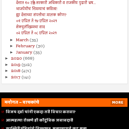
देशात ९० टक्के सरकारी अधिकारी व राजकीय पुढारी भ्रष...
भाजपेयींचं शिमग्याचं कवित्व!
ह्या देशाच्या संपत्तीचा मालक कोण?
०९ एप्रिल ते १५ एप्रिल २०२१
सेक्युलॅरिझमचा वाद
०२ एप्रिल ते ०८ एप्रिल २०२१
March
(35)
►
February
(30)
►
January
(35)
►
2020
(668)
►
2019
(512)
►
2018
(471)
►
2017
(141)
►
मनोगत – वाचकांचे
MORE
विजय दर्डा यांनी एकदा तरी विचार करावा?
आत्महत्या रोखणे ही कौटुंबिक जबाबदारी
काश्मिरी पंडितांचे विस्थापन, सत्यामागचे कटू सत्य