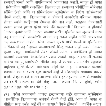
राज्याशी असतो आणि नागरिकांमध्ये आपापसात असतो. म्हणून ही आयत
`संवैधानिक आणि राजनैतिक विलायत'ला राज्याच्या भौगोलिक सीमेपर्यंत
सीमित ठेवते आणि या सीमेबाहेरच्या मुस्लिमांना या विशेष नातेसंबंधाशी
वेगळे करते. या `विलायत'च्या न होण्याचे कायदेशीर परिणाम व्यापक
होतात ज्यांचे स्पष्टिकरण देण्यास येथे वाव नाही. उदाहरण देण्यासाठी
फक्त इतका इशारा पुरेसा आहे की एखाद्याची `विलायत' न होण्याने
`दारुल कुप्रâ' आणि `दारुल इस्लाम' मधील मुस्लिम एक-दुसऱ्याचे वारस
बनू शकत नाही. कायदेशीर पालक बनू शकत नाहीत आणि आपापसात
लग्न करू शकत नाहीत. तसेच `दारूल कुप्रâ' मध्ये असलेल्या मुस्लिमाला
अधिकाराचे पद `दारुल इस्लाम'मध्ये मिळू शकत नाही ज्याने `दारूल
कुप्रâ' पासून नागरिकतेचे संबंध तोडले नसेल. याव्यतिरिक्त ही आयत
इस्लामी राज्याच्या विदेशनीतीवर प्रभाव टाकते. यानुसार इस्लामी राज्याचे
दायित्व त्या मुस्लिमांपर्यंत सीमित आहे जे त्याच्या सीमेअंतर्गत राहातात.
बाहेरच्या मुस्लिमांसाठी दायित्वाचे ओझे येत नाही. अशाप्रकारे इस्लामी
कायद्याने त्या भांडणाचे मूळ कापले आहे जे आंतरराष्ट्रीय तणावाचे कारण
बनते. जेव्हा एखादे शासन आपल्या सीमेबाहेर राहणाऱ्या अल्पसंख्याकांची
जबाबदारी आपल्यावर घेते तेव्हा असा तणाव निर्माण होतो, त्यांना
युद्धनीतीनेसुद्घा सोडविता येत नाही.
५१)
वरील आयतमध्ये `दारूल इस्लाम'च्या बाहेर राहणाऱ्या मुस्लिमांना
`राजनैतिक विलायत'च्या संबंधाने वेगळे केले होते, आता ही आयत या
गोष्टीला स्पष्ट करीत आहे की या नात्याशी वेगळे होण्याने ``धार्मिक बंधुता''