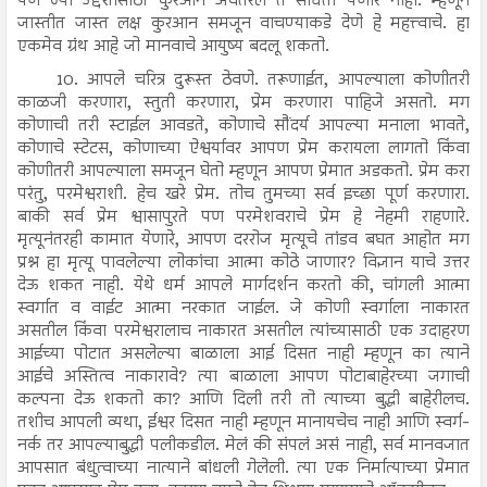
पण ज्या उद्देशासाठी कुरआन अवतरले ते साधता येणार नाही. म्हणून
जास्तीत जास्त लक्ष कुरआन समजून वाचण्याकडे देणे हे महत्त्वाचे. हा
एकमेव ग्रंथ आहे जो मानवाचे आयुष्य बदलू शकतो.
10. आपले चरित्र दुरूस्त ठेवणे. तरूणाईत, आपल्याला कोणीतरी
काळजी करणारा, स्तुती करणारा, प्रेम करणारा पाहिजे असतो. मग
कोणाची तरी स्टाईल आवडते, कोणाचे सौंदर्य आपल्या मनाला भावते,
कोणाचे स्टेटस, कोणाच्या ऐश्वर्यावर आपण प्रेम करायला लागतो किंवा
कोणीतरी आपल्याला समजून घेतो म्हणून आपण प्रेमात अडकतो. प्रेम करा
परंतु, परमेश्वराशी. हेच खरे प्रेम. तोच तुमच्या सर्व इच्छा पूर्ण करणारा.
बाकी सर्व प्रेम श्वासापुरते पण परमेशवराचे प्रेम हे नेहमी राहणारे.
मृत्यूनंतरही कामात येणारे, आपण दररोज मृत्यूचे तांडव बघत आहोत मग
प्रश्न हा मृत्यू पावलेल्या लोकांचा आत्मा कोठे जाणार? विज्ञान याचे उत्तर
देऊ शकत नाही. येथे धर्म आपले मार्गदर्शन करतो की, चांगली आत्मा
स्वर्गात व वाईट आत्मा नरकात जाईल. जे कोणी स्वर्गाला नाकारत
असतील किंवा परमेश्वरालाच नाकारत असतील त्यांच्यासाठी एक उदाहरण
आईच्या पोटात असलेल्या बाळाला आई दिसत नाही म्हणून का त्याने
आईचे अस्तित्व नाकारावे? त्या बाळाला आपण पोटाबाहेरच्या जगाची
कल्पना देऊ शकतो का? आणि दिली तरी तो त्याच्या बुद्धी बाहेरीलच.
तशीच आपली व्यथा, ईश्वर दिसत नाही म्हणून मानायचेच नाही आणि स्वर्ग-
नर्क तर आपल्याबुद्धी पलीकडील. मेलं की संपलं असं नाही, सर्व मानवजात
आपसात बंधुत्वाच्या नात्याने बांधली गेलेली. त्या एक निर्मात्याच्या प्रेमात