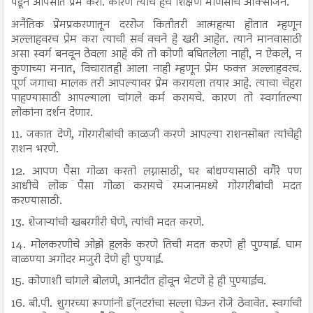
पडून आपसात प्रेम करा. कारण त्याचे हेच शिक्षण माणसाचे ऑक्सीजन.
अनैतिक प्रेमप्रकरणातून दररोज कितीतरी आत्महत्या होतात म्हणून
अल्लाहवरच प्रेम करा त्याची सर्व वचने हे खरी आहेत. त्याने मानवासाठी
असा स्वर्ग बनवून ठेवला आहे की तो कोणी बघितलेला नाही, न ऐकले, न
कुणाच्या मनात, विचारातही आला नाही म्हणून प्रेम फक्त अल्लाहवरच.
पूर्ण जगाचा मालक तरी आपल्यावर प्रेम करायला तयार आहे. त्याचा चेहरा
पाहण्यासाठी आपल्याला चांगले कर्म करायचे. कारण तो स्वर्गातल्या
लोकांना दर्शन देणार.
11. जकात देणे, गोरगरीबांची काळजी करणे आपल्या राशनसोबत त्यांचेही
राशन भरणे.
12. आपण पैसा गोळा करतो लग्नासाठी, घर बांधण्यासाठी वगैरे पण
आधीचे लोक पैसा गोळा करायचे रमजानमध्ये गोरगरीबांची मदत
करण्यासाठी.
13. शेजाऱ्यांची खबरगीरी घेणे, त्यांची मदत करणे.
14. मोलकरणीचे ओझे हलके करणे तिची मदत करणे ही पुण्याई. घाम
वाळण्या अगोदर मजुरी देणे ही पुण्याई.
15. कोणाशी चांगले बोलणे, आनंदीत होवून भेटणे हे ही पुण्याईच.
16. बी.पी. शुगरच्या रूग्णांनी डॉ्नटरांचा सल्ला घेऊन रोजे ठेवावेत. स्वर्गाची