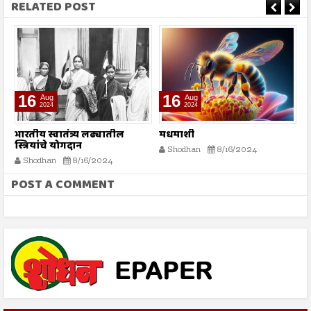
RELATED POST
16
16
Aug
Aug
2024
2024
भारतीय स्वातंत्र्य लढ्यातील
मधमाशी
र
स्त्रियांचे योगदान
न
Shodhan
8/16/2024
ग
Shodhan
8/16/2024
बट
POST A COMMENT