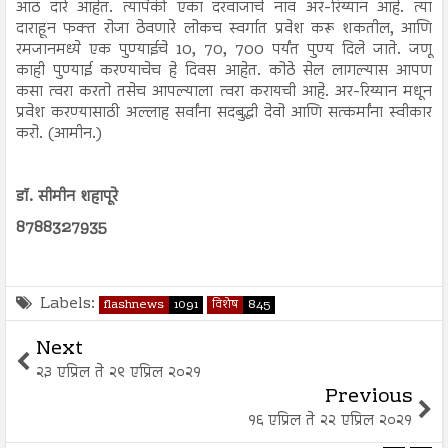
आठ दारे आहेत. त्यापैकी एका दरवाजाचे नाव अर-रिय्यान आहे. त्या
दाराहून फक्त रोजा ठेवणारे लोकच स्वर्गात प्रवेश करू शकतील, आणि
रमजानमध्ये एक पुण्याईचे 10, 70, 700 पर्यंत पुण्य दिले जाते. जणू
काही पुण्याई करण्याचेच हे दिवस आहेत. कोठे सेल लागल्यास आपण
कसा त्वरा करतो तसेच आपल्याला त्वरा करायची आहे. अर-रिय्यान मधून
प्रवेश करण्यासाठी अल्लाह सर्वांना सदबुद्धी देवो आणि सत्कर्मांना स्वीकार
करो. (आमीन.)
डॉ. सीमीन शहापूरे
8788327935
Labels:
flashnews
1091
विशेष
845
Next
२३ एप्रिल ते २९ एप्रिल २०२१
Previous
१६ एप्रिल ते २२ एप्रिल २०२१