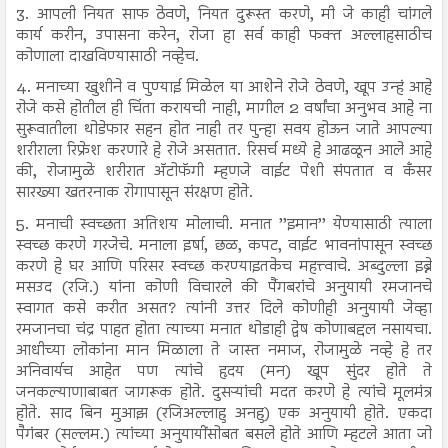
3. आपली नियत साफ ठेवणे, नियत दुरूस्त करणे, मी जे काही चांगले
कार्य करीन, उपासना करेन, रोजा हा सर्व काही फक्त अल्लाहसाठीच
कोणाला दाखविण्यासाठी नव्हेच.
4. मनाच्या खुशीने व पुण्याई मिळेल या आशेने रोजे ठेवणे, खूप उन्हं आहे
रोजे कसे होतील ही चिंता करायची नाही, मागील 2 वर्षांचा अनुभव आहे ना
सुरूवातीला थोडेफार सहन होत नाही तर पुन्हा सवय होऊन जाते आपल्या
शरीराला रिफ्रेश करणारे हे रोजे असतात. रिसर्च मध्ये हे आढळून आले आहे
की, रोजामुळे शरीरात अ‍ॅटोफॅगी म्हणजे वाईट पेशी संपतात व कँसर
सारख्या खतरनाक रोगापासून संरक्षण होते.
5. मनाची स्वच्छता अतिशय मोलाची. मनात ’’इमान’’ येण्यासाठी त्याला
स्वच्छ करणे गरजेचे. मनाला इर्षा, छळ, कपट, वाईट भावनांपासून स्वच्छ
करणे हे घर आणि परिसर स्वच्छ करण्याइतकेच महत्त्वाचे. अब्दुल्ला इब्ने
मसउद (रजि.) यांना कोणी विचारले की पैंगबरांचे अनुयायी रमजानचे
स्वागत कसे करीत असत? त्यांनी उत्तर दिले कोणीही अनुयायी जेव्हा
रमजानचा चंद्र पाहत होता त्याच्या मनात थोडाही द्वेष कोणाबद्दल नसायचा.
आधीच्या लोकांना मान मिळाला ते जास्त नमाज, रोजामुळे नव्हे हे तर
अनिवार्यच आहेत पण त्यांचे हृदय (मन) खूप सुंदर होते ते
जनकल्याणाबाबत जागरूक होते. दुसऱ्यांची मदत करणे हे त्यांचे मूलमंत्र
होते. साद बिन मुआझ (रजिअल्लाहु अनहु) एक अनुयायी होते. एकदा
पैगंबर (सल्लम.) त्यांच्या अनुयायींसोबत बसले होते आणि म्हटले आता जो