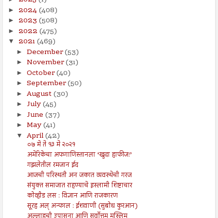
2025
(1)
2024
(408)
►
2023
(508)
►
2022
(475)
►
2021
(469)
▼
December
(53)
►
November
(31)
►
October
(40)
►
September
(50)
►
August
(30)
►
July
(45)
►
June
(37)
►
May
(41)
►
April
(42)
▼
०७ मे ते १३ मे २०२१
अमेरिकेचा अफगाणिस्तानला ‘खुदा हाफीज!’
गझलेतील रमजान ईद
आजची परिस्थती अन जकात व्यवस्थेची गरज
संयुक्त समाजात राहण्याचे इस्लामी शिष्टाचार
कोव्हीड लस : विज्ञान आणि राजकारण
सूरह अल् अन्फाल : ईशवाणी (सुबोध कुरआन)
अल्लाहची उपासना आणि सर्वोत्तम मुस्लिम