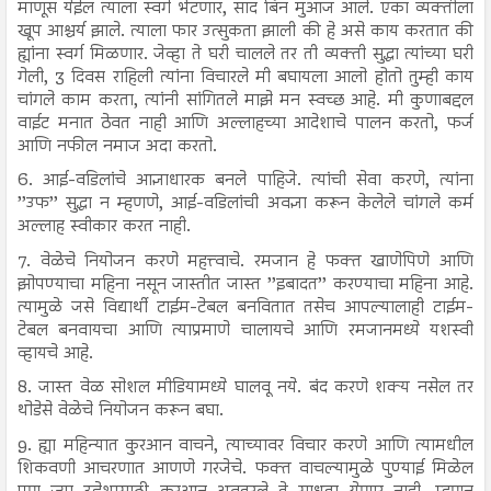
माणूस येईल त्याला स्वर्ग भेटणार, साद बिन मुआज आले. एका व्यक्तीला
खूप आश्चर्य झाले. त्याला फार उत्सुकता झाली की हे असे काय करतात की
ह्यांना स्वर्ग मिळणार. जेव्हा ते घरी चालले तर ती व्यक्ती सुद्धा त्यांच्या घरी
गेली, 3 दिवस राहिली त्यांना विचारले मी बघायला आलो होतो तुम्ही काय
चांगले काम करता, त्यांनी सांगितले माझे मन स्वच्छ आहे. मी कुणाबद्दल
वाईट मनात ठेवत नाही आणि अल्लाहच्या आदेशाचे पालन करतो, फर्ज
आणि नफील नमाज अदा करतो.
6. आई-वडिलांचे आज्ञाधारक बनले पाहिजे. त्यांची सेवा करणे, त्यांना
’’उफ’’ सुद्धा न म्हणणे, आई-वडिलांची अवज्ञा करून केलेले चांगले कर्म
अल्लाह स्वीकार करत नाही.
7. वेळेचे नियोजन करणे महत्त्वाचे. रमजान हे फक्त खाणेपिणे आणि
झोपण्याचा महिना नसून जास्तीत जास्त ’’इबादत’’ करण्याचा महिना आहे.
त्यामुळे जसे विद्यार्थी टाईम-टेबल बनवितात तसेच आपल्यालाही टाईम-
टेबल बनवायचा आणि त्याप्रमाणे चालायचे आणि रमजानमध्ये यशस्वी
व्हायचे आहे.
8. जास्त वेळ सोशल मीडियामध्ये घालवू नये. बंद करणे शक्य नसेल तर
थोडेसे वेळेचे नियोजन करून बघा.
9. ह्या महिन्यात कुरआन वाचने, त्याच्यावर विचार करणे आणि त्यामधील
शिकवणी आचरणात आणणे गरजेचे. फक्त वाचल्यामुळे पुण्याई मिळेल