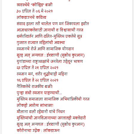
व्यवस्थेचे ‘कोव्हिड’ बळी
३० एप्रिल ते ०६ मे २०२१
लॉकडाउनचे कवित्व
संवाद हरला तरी चालेल पण मनं जिंकायला हवीत
आज्ञाधारकतेसाठी ज्ञानाची व विश्वासाची गरज
धर्मपरिवर्तन आणि दलित-मुस्लिम एकतेचे सूत्र
गुजरात राज्यात महिलांची अवस्था
रमजानचे रोजे आणि सामाजिक योगदान
सूरह अल् अन्फाल : ईशवाणी (सुबोध कुरआन)
युगांडाच्या राष्ट्राध्यक्षांचे जनतेला उद्देशून भाषण
२३ एप्रिल ते २९ एप्रिल २०२१
रमजान मनं, शरीर शुद्धीचाही महिना
१६ एप्रिल ते २२ एप्रिल २०२१
नैतिकतेचे राजकीय बळी!
पुन्हा संधी रमजान पाहण्याची...
मुस्लिम समाजाला सामाजिक अभियांत्रिकीची गरज
लोकहो आरोग्य सांभाळा!
मौलाना वली रहेमानी यांचे निधन
मुस्लिमांची ज्ञानविज्ञानाच्या जगतातही मक्तेदारी
सूरह अल् अन्फाल : ईशवाणी (सुबोध कुरआन)
कोरोनाचा उद्रेक : लॉकडाऊन!