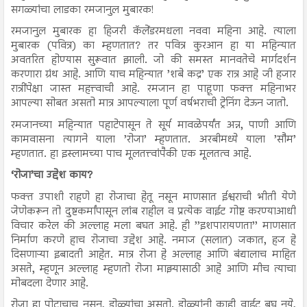
सगळ्यांचा लाडका रमजानुल मुबारक!
रमजानुल मुबारक हा हिजरी कॅलेंडरमधला नववा महिना आहे. त्याला
मुबारक (पवित्र) का म्हणतात? तर पवित्र कुरआन हा या महिन्यात
अवतरित होण्यास सुरूवात झाली. जो की समस्त मानवतेचे मार्गदर्शन
करणारा ग्रंथ आहे. आणि याच महिन्यात ’शबे कद्र’ एक रात्र आहे जी हजार
रात्रींपेक्षा जास्त महत्त्वाची आहे. रमजान हा पाहूणा फक्त महिनाभर
आपल्या सोबत असतो मात्र आपल्याला पूर्ण वर्षभराची ट्रेनिंग देऊन जातो.
रमजानच्या महिन्यात पहाटेपासून ते सूर्य मावळेपर्यंत अन्न, पाणी आणि
कामवासना त्यागने याला ’रोजा’ म्हणतात. अरबीमध्ये याला ’सौम’
म्हणतात. हा इस्लामच्या पाच मूलतत्त्वांपैकी एक मूलतत्व आहे.
‘रोजा’चा उद्देश काय?
फक्त उपाशी राहणे हा रोजाचा हेतू नसून माणसात ईश्वराची भीती येणे
जेणेकरून तो दुष्टकर्मांपासून लांब राहील व प्रत्येक वाईट गोष्ट करण्याआधी
विचार करेल की अल्लाह मला बघत आहे. ही ’’इशपारायणता’’ माणसात
निर्माण करणे हाच रोजाचा उद्देश आहे. नमाज (सलात) जकात, हज हे
दिसणाऱ्या इबादती आहेत. मात्र रोजा हे अल्लाह आणि बंद्यालाच माहित
असते, म्हणून अल्लाह म्हणतो रोजा माझ्यासाठी आहे आणि मीच त्याचा
मोबदला देणार आहे.
रोजा हा पोटाचाच नसून, डोळ्यांचा असतो. डोळ्यांनी काही वाईट बघू नये,