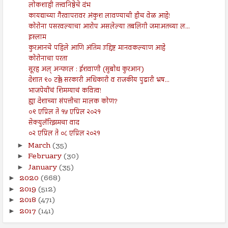
लोकशाही तत्त्वनिष्ठेचे दंभ
कायद्याच्या गैरवापरावर अंकुश लावण्याची हीच वेळ आहे!
कोरोना पसरवल्याचा आरोप असलेल्या तबलिगी जमाअतच्या ल...
इस्लाम
कुरआनचे पहिले आणि अंतिम उद्दिष्ट मानवकल्याण आहे
कोरोनाचा परता
सूरह अल् अन्फाल : ईशवाणी (सुबोध कुरआन)
देशात ९० टक्के सरकारी अधिकारी व राजकीय पुढारी भ्रष...
भाजपेयींचं शिमग्याचं कवित्व!
ह्या देशाच्या संपत्तीचा मालक कोण?
०९ एप्रिल ते १५ एप्रिल २०२१
सेक्युलॅरिझमचा वाद
०२ एप्रिल ते ०८ एप्रिल २०२१
March
(35)
►
February
(30)
►
January
(35)
►
2020
(668)
►
2019
(512)
►
2018
(471)
►
2017
(141)
►