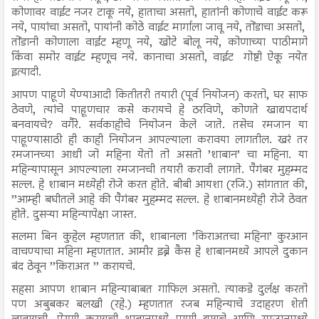
कोणावर वाईट नजर टाकू नये, हाताचा असतो, हातांनी कोणाचे वाईट करू
नये, पायांचा असतो, पायांनी कोठे वाईट मार्गाला जावू नये, तोंडाचा असतो,
तोंडानी कोणाला वाईट म्हणू नये, खोटे बोलू नये, कोणाच्या पाठीमागे
किंवा समोर वाईट म्हणूच नये. कानाचा असतो, वाईट गोष्टी ऐकू नयेत
इत्यादी.
आपण पाहूणे येण्याआदी कितीतरी तयारी (पूर्व नियोजन) करतो, घर साफ
ठेवणे, त्यांचे पाहूणचार कसे करायचे हे ठरविणे, कोणते खाद्यपदार्थ
बनवायचे? वगैरे. सर्वकाहीचे नियोजन केले जाते. तसेच रमजान या
पाहूण्यासाठी ही काही नियोजन आपल्याला करावया लागतील. खरं तर
रमजानच्या आधी जो महिना येतो तो असतो ’शाबान’ चा महिना. या
महिन्यापासून आपल्याला रमजानची तयारी करावी लागते. पैगंबर मुहम्मद
सल्ल. हे शाबान मध्येही रोजे करत होते. बीबी आयशा (रजि.) सांगतात की,
’’आम्ही बघीतले आहे की पैगंबर मुहम्मद सल्ल. हे शाबानमध्येही रोजे ठेवत
होते. दुसऱ्या महिन्यापेक्षा जास्त.
सलमा बिन कुहेल म्हणतात की, शाबानला ’किराअतचा महिना’ कुरआन
वाचण्याचा महिना म्हणतात. आमीर इब्ने कैस हे शाबानमध्ये आपले दुकान
बंद ठेवून ’’किराअत ’’ करायचे.
सहसा आपण शाबान महिन्याबाबत गाफिल असतो. त्याकडे दुर्लक्ष करतो
पण अबुबकर बलखी (रहे.) म्हणतात रजब महिन्याचे उदाहरण शेती