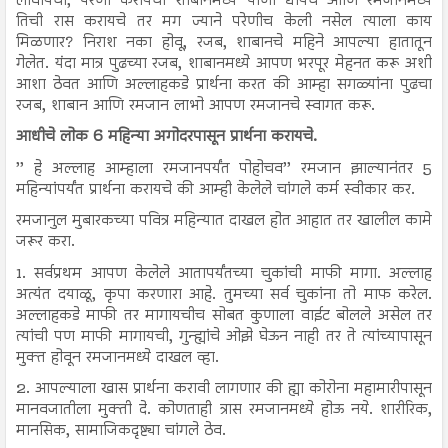
लावायची, पेरणी करायची शाबानमध्ये पाणी द्यायचे आणि रमजानमध्ये
तिची रास करायचे तर मग ज्याने परेणीच केली नसेल त्याला काय
मिळणार? निराश नका होवू, रजब, शाबानचे महिने आपल्या हातातून
गेलेत. यंदा मात्र पुढच्या रजब, शाबानमध्ये आपण भरपूर मेहनत करू अशी
आशा ठेवत आणि अल्लाहकडे प्रार्थना करत की आम्हा सगळ्यांना पुढचा
रजब, शाबान आणि रमजान लाभो आपण रमजानचे स्वागत करू.
आधीचे लोक 6 महिन्या अगोदरपासून प्रार्थना करायचे.
’’ हे अल्लाह आम्हाला रमजानपर्यंत पोहोचव’’ रमजान झाल्यानंतर 5
महिन्यांपर्यंत प्रार्थना करायचे की आम्ही केलेले चांगले कर्म स्वीकार कर.
रमजानुल मुबारकच्या पवित्र महिन्यात दाखल होत आहात तर खालील कामे
जरूर करा.
1. सर्वप्रथम आपण केलेले आतापर्यंतच्या चुकांची माफी मागा. अल्लाह
अत्यंत दयाळू, कृपा करणारा आहे. तुमच्या सर्व चुकांना तो माफ करेल.
अल्लाहकडे माफी तर मागायचीच सोबत कुणाला वाईट बोलले असेल तर
त्यांची पण माफी मागायची, गुन्ह्यांचे ओझे घेऊन नाही तर ते त्यांच्यापासून
मुक्त होवून रमजानमध्ये दाखल व्हा.
2. आपल्याला खास प्रार्थना करावी लागणार की ह्या कोरोना महामारीपासून
मानवजातीला मुक्ती दे. कोणताही त्रास रमजानमध्ये होऊ नये. शारीरिक,
मानसिक, सामाजिकदृष्ट्या चांगले ठेव.