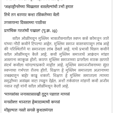
‘अक्षरहीनतेच्या चिखलात धसलेल्यांची उभी हयात
तिथे तग धरणार कशा रसिकतेच्या वेली
उगवणाऱ्या दिवसाच्या पाठीवर
प्रापंचिक गरजांची पखाल’ (पृ.क्र. 19)
वरील ओळींमधून मुस्लिम भावजीवनातील स्वप्न कसे कोमजून जाते
यांच्या नोंदी कवीने टिपल्या आहेत. मुस्लिम समाज वास्तवापासून लांब आहे
की परिस्थितीने या समाजाला लांब ठेवले आहे. याचे प्रभावी चित्रण कवीने
वरील ओळींमधून केले आहे. कवी मुस्लिम समाजाचे आक्रंदन मांडत
असताना व्याकूळ होतो. कारण मुस्लिम समाजाच्या प्रगतीला मारक ठरणारे
संदर्भ कवीला चांगल्याप्रकारे माहीत आहे. मुस्लिम समाजजीवनाच्या सुंदर
स्वप्नाचा गर्भपात रोजच होतो. शिक्षण हे मुस्लिम समाजाला अज्ञानाच्या
जबड्यातून बाहेर काढू शकतो. शिक्षण हे मुस्लिम समाजाला त्याच्या
समृद्धीच्या असंख्य वाटा उघडून देईल. अशी तर्कसंगत मांडणी कवी अजीम
नवाज राही यांनी वरील ओळींमधून केली आहे.
‘माणसांवर जनावरासारखी तुटून पडतात माणसं
मनसोक्त भाजतात हेव्यादाव्याची कणसं
मोहल्यात नसते सगळे कुशलमंगल