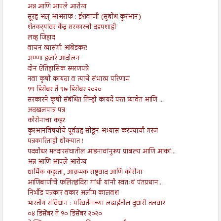
अन्न आणि आपले आरोग्य
सूरह अल् आअराफ : ईशवाणी (सुबोध कुरआन)
शेतकर्‍यांवर केंद्र सरकारची दडपशाही
लव्ह जिहाद
वाचन व्यासंगी आंबेडकर!
अण्णा हजारे आंदोलन
दोन ऐतिहासिक स्मरणपत्रे
नवा कृषी कायदा व त्याचे संभाव्य परिणाम
११ डिसेंबर ते १७ डिसेंबर २०२०
सरकारने कृषी संबंधित तिन्ही कायदे परत घ्यावेत आणि ...
अदखलपात्र पत्र
कोरोनाचा कहर
कुरआनविषयीचे पूर्वग्रह सोडून अभ्यास करण्याची गरज
पत्रकारिताही धोक्यात !
पदवीधर मतदारसंघातील आडनावांनुरूप प्राबल्य आणि आकां...
अन्न आणि आपले आरोग्य
धार्मिक कट्टरता, आक्रमक राष्ट्रवाद आणि कोरोना
आणिबाणीचे फलितइंदिरा गांधी यांनी स्वतःचं पंतप्रधान...
निर्भीड पत्रकार वकार अलीम कालवश
भारतीय संविधान : परिवर्तनाच्या लढाईतील दुधारी तलवार
०४ डिसेंबर ते १० डिसेंबर २०२०