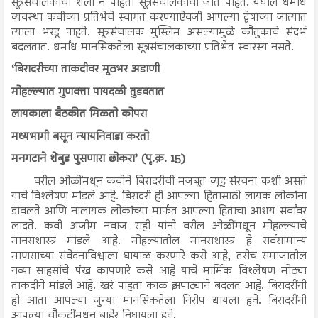
सूत्रसंचालकाची शैली न पाहता सूत्रसंचालकाची जात पाहते. येथील धर्मांध
व्यवस्था कवीच्या प्रतिभेचे स्वागत करण्याऐवजी आपल्या द्वेषाच्या जात्यात
त्याला भरडू पाहते. सूत्रसंचालक मुस्लिम असल्यामुळे कौतुकाचे संदर्भ
बदलतात. धर्मांध मानसिकतेला सूत्रसंचालकाच्या प्रतिभेत स्वारस्य नसते.
‘बिरादरीच्या ताकदीवर मूठभर अडाणी
मोहल्ल्यात गुणवत्ता पायदळी तुडवतात
लायकाला बैठकीत मिळतो कोपरा
मध्यभागी बसून न्यायनिवाडा करतो
मनगटाने शेंबुड पुसणारा छोकरा’ (पृ.क्र. 15)
वरील ओळींमधून कवीने बिरादरीची मजबूत व्यूह संरचना कशी असते
याचे विश्लेषण मांडले आहे. बिरादरी ही आपल्या हितासाठी लायक लोकांना
डावलते आणि नालायक लोकांच्या मार्फत आपल्या हिताचा आशय सर्वांवर
लादते. कवी अजीम नवाज राही यांनी वरील ओळींमधून मोहल्ल्याचे
मानसशास्त्र मांडले आहे. मोहल्यातील मानसशास्त्र हे सर्वसामान्य
माणसाच्या संवेदनाविश्वाला घायाळ करणारे कसे आहे, तसेच समाजातील
नव्या साहसांचे पंख कापणारे कसे आहे याचे मार्मिक विश्लेषण मोठ्या
ताकदीने मांडले आहे. खरं पाहता काळ झपाट्याने बदलत आहे. बिरादरींनी
ही आता आपल्या जुन्या मानसिकतेला निरोप द्यायला हवे. बिरादरींनी
आपल्या चौकटींमधून बाहेर निघायला हवे.