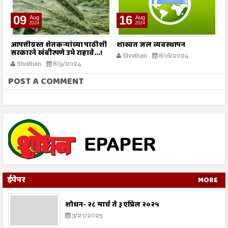
09
16
Aug
Aug
2024
2024
या
आपत्तीग्रस्त शेतकऱ्यांच्या पाठीशी
शाश्वत जल व्यवस्थापन
मृ
ो?
सरकारने खंबीरपणे उभे राहावे...!
Shodhan
8/16/2024
Shodhan
8/9/2024
POST A COMMENT
ईपेपर
MORE
शोधन- २८ मार्च ते ३ एप्रिल २०२५
3/27/2025