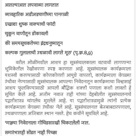
आतल्याआत लपवाव्या लागतात
व्यावहारिक अडीअडचणींच्या पानगळी
एखाद्या शुष्क वाक्याची फांदी
चुकून वाणीतून डोकावली
की समयसूचकतेच्या इंद्रधनुष्यातून
कल्पक गुलालाची उधळावी लागते मूठ’ (पृ.क्र.8,9)
वरील ओळींमधील आशय हा सूत्रसंचालकाला वटवावी लागणाऱ्या
भूमिकेतील रेखीवपणा स्पष्ट करणारा आहे. सूत्रसंचालक कार्यक्रमाला
यशस्वी करण्यासाठी कोणकोणती आयुधे वापरतो, कार्यक्रमाला वेगळ्या
उंचीवर नेण्यासाठी सूत्रसंचालक आपल्या निवेदनातून कार्यक्रमाचा विश्वासार्ह
आशय फुलविण्यासाठी आपली बौद्धिक शक्ती पणाला कशी लावतो हे
सूचित केले आहे. अजीम नवाज राही यांच्या देहबोलीत सूत्रसंचालनाचे
पद्धतीशास्त्र चांगलेच मुरलेले आहे. या पद्धतीशास्त्रामुळे त्यांनी प्रत्येक
कार्यक्रमाला वेगळ्या उंचीवर नेले आहे. सूत्रसंचालनात बेजबाबदारपणाला,
उथळपणाला अजिबात स्थान नसते. हेच कवीने सूचविले आहे.
‘माझ्या निवेदनाला गोचिडसारखी चिकटलेली जात.
समारंभातही सोडत नाही पिच्छा