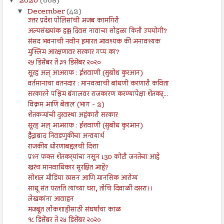
2020
(668)
▼
December
(42)
▼
उत्तर प्रदेश पोलिसांची अजब कामगिरी
अल्पसंख्यांक हक्क दिवस नावाचा सोहळा किती उपयोगी?
संसद भवनाची नवीन इमारत आवश्यक की अनावश्यक
मुस्लिम आरक्षणावर सरकार गप्प का?
२५ डिसेंबर ते ३१ डिसेंबर २०२०
सूरह अल् आअराफ : ईशवाणी (सुबोध कुरआन)
वर्तमानाचा वतनदार : मानवत्वाची बांधणी करणारी कविता
सरकारने पश्चिम बंगालवर राजकारण करण्यापेक्षा शेतकऱ्...
विक्रम आणि बेताल (भाग - 2)
शेतकऱ्यांची दुरवस्था अहंकारी सरकार
सूरह अल् आअराफ : ईशवाणी (सुबोध कुरआन)
हैद्राबाद निवडणुकीचा अन्वयार्थ
राजकीय धोरणाबद्दलची दिशा
प्रश्‍न फक्त शेतकर्‍यांचा नसून 130 कोटी जनतेचा आहे
खरंच मानवाधिकार सुरक्षित आहे?
सोशल मीडिया व्यसन आणि मानसिक आरोग्य
साधू संत परतति त्यांच्या घरा, तोचि दिवाळी दसरा।।
लेखकांना आवाहन
मजबूत लोकशाहीसाठी संघर्षाचा काळ
१८ डिसेंबर ते २४ डिसेंबर २०२०