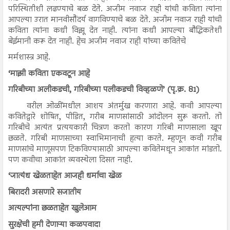
परिस्थितीशी लढण्याचे बळ देते. अजीम नवाज राही यांची कविता त्यांना
आपल्या उरात मानवीसौंदर्य वागविण्याचे बळ देते. अजीम नवाज राही यांची
कविता त्यांना कधी विझू देत नाही. त्यांना कधी आपल्या बौद्धिकतेशी
बेईमानी करू देत नाही. हेच अजीम नवाज राही यांच्या कवितेचे
मर्मशास्त्र आहे.
‘माझी कविता एकवटून आहे
गरिबीच्या अलीकडची, गरिबीच्या पलीकडची विव्हळणे’ (पृ.क्र. 81)
वरील ओळींमधील आशय अंतर्मुख करणारा आहे. कवी आपल्या
कवितेद्वारे शोषित, पीडित, गरीब माणसांसाठी आंदोलन सुरू करतो. तो
गरिबीचे अत्यंत प्रत्ययकारी चित्रण करतो कारण गरिबी माणसाला खूप
छळते. गरिबी माणसाच्या स्वाभिमानाची हत्या करते. म्हणून कवी गरीब
माणसांचे माणूसपण टिकविण्यासाठी आपल्या कवितेमधून आकांत मांडतो.
पण कवीचा आकांत व्यवस्थेला दिसत नाही.
‘जात्यंध खेळताहेत आजही धर्माचा खेळ
बिरादरी असणारे सजातीय
अत्यल्पांना छळताहेत खुलेआम
सुरक्षेची हमी देणाऱ्या कळपवादा