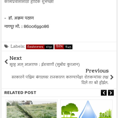
काव्यप्रवासासाठी हार्दिक शुभेच्छा!
- डॉ. अक्रम पठाण
नागपूर मो. : 8600699086
Labels:
flashnews
1091
विशेष
845
Next
सूरह अल् आअराफ : ईशवाणी (सुबोध कुरआन)
Previous
सरकारने पश्चिम बंगालवर राजकारण करण्यापेक्षा शेतकऱ्यांवर लक्ष
दिले तर बरे होईल.
RELATED POST