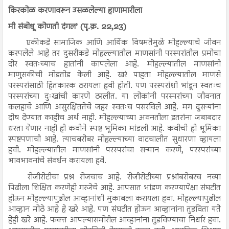
किरकोळ करणावरून उसळलेल्या हाणामारीला
मी संबोधू कोणती दंगल’ (पृ.क्र. 22,23)
एकीकडे सामाजिक आणि आर्थिक विषमतेमुळे मोहल्ल्याचे जीवन
करपलेले आहे तर दुसरीकडे मोहल्ल्यातील माणसांनी परस्परांतील प्रमोचा
दोर स्वतःच्याच हातांनी कापलेला आहे. मोहल्ल्यातील माणसांनी
माणुसकीची मोडतोड केली आहे. खरं पाहता मोहल्ल्यातील माणसे
परस्परांसाठी हितकारक ठरायला हवी होती. पण परस्परांशी भांडून स्वतःच
परस्परांच्या दुःखांची कारणे ठरलीत. या लोकांनी परस्परांच्या जीवनात
कलहाचे आणि असुरक्षिततेचे जहर स्वतःच पसरविले आहे. मग दुसऱ्यांना
दोष देण्यात काहीच अर्थ नाही. मोहल्ल्याच्या अवनतीला इतरांना जबाबदार
धरता येणार नाही ही कवीने स्पष्ट भूमिका मांडली आहे. कवीची ही भूमिका
स्पष्टपणाची आहे. त्याचबरोबर मोहल्ल्याच्या वाटचालीत सुधारणा व्हायला
हवी. मोहल्ल्यातील माणसांनी परस्परांचा सन्मान करणे, परस्परांच्या
भावभावनांचे संवर्धन करायला हवे.
रोजीरोटीचा प्रश्न रोजचाच आहे. रोजीरोटीच्या प्रश्नांबरोबरच नव्या
पिढीला शिक्षित करणेही गरजेचे आहे. आपसात भांडण करण्यापेक्षा संघटीत
होऊन मोहल्ल्यापुढील आव्हानांशी मुकाबला करायला हवा. मोहल्ल्यापुढील
आव्हान मोठे आहे हे खरे आहे. पण संघटीत होऊन आव्हानांना तुडविता यतेे
हेही खरे आहे. फक्त आपल्यासमोरील आव्हानांना तुडविण्याचा निर्धार हवा.