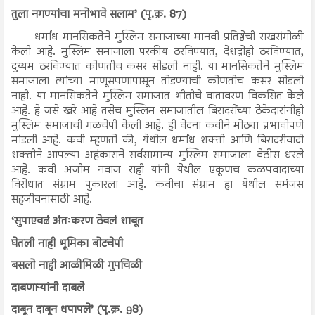
तुला नगण्यांचा मनोभावे सलाम’ (पृ.क्र. 87)
धर्मांध मानसिकतेने मुस्लिम समाजाच्या मानवी प्रतिष्ठेची राखरांगोळी
केली आहे. मुस्लिम समाजाला परकीय ठरविण्यात, देशद्रोही ठरविण्यात,
दुय्यम ठरविण्यात कोणतीच कसर सोडली नाही. या मानसिकतेने मुस्लिम
समाजाला त्यांच्या माणूसपणापासून तोडण्याची कोणतीच कसर सोडली
नाही. या मानसिकतेने मुस्लिम समाजात भीतीचे वातावरण विकसित केले
आहे. हे जसे खरे आहे तसेच मुस्लिम समाजातील बिरादरींच्या ठेकेदारांनीही
मुस्लिम समाजाची गळचेपी केली आहे. ही वेदना कवीने मोठ्या प्रभावीपणे
मांडली आहे. कवी म्हणतो की, येथील धर्मांध शक्ती आणि बिरादरीवादी
शक्तीने आपल्या अहंकाराने सर्वसामान्य मुस्लिम समाजाला वेठीस धरले
आहे. कवी अजीम नवाज राही यांनी येथील एकूणच कळपवादाच्या
विरोधात संग्राम पुकारला आहे. कवीचा संग्राम हा येथील समंजस
सहजीवनासाठी आहे.
‘सुपाएवढं अंतःकरण ठेवलं शाबूत
घेतली नाही भूमिका बोटचेपी
बसलो नाही आळीमिळी गुपचिळी
दाबणाऱ्यांनी दाबले
दाबून दाबून धपापले’ (पृ.क्र. 98)