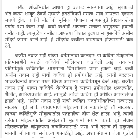
वरील ओळींमधील आशय हा उत्कट स्वरूपाचा आहे. सुपाएवढं
अंतःकरण शाबूत ठेवणे म्हणजे इतरांविषयी ममत्व भाव आपल्या हृदयात
जपणे होय. कवीने बोटचेपी भूमिका घेणाऱ्या माणसांपुढे विधायकतेचा
पर्याय उभा केला आहे. कवी कधीही आपल्या मनाला असुंदराचा हवाली
करीत नाही. त्यामुळेच कवीला आपल्या विशाल हृदयात माणुसकीचे असीम
सौंदर्य जपता आले आहे. हे सौंदर्यच कवीला अद्ययावत होण्यासाठी बळ
देते.
अजीम नवाज राही यांच्या ‘वर्तमानाचा वतनदार’ या कविता संग्रहातील
प्रतिमासृष्टीने मराठी कवितेची मौलिकता वाढविली आहे. नवनव्या
प्रतिमांमुळे कवितेतील आशयाला चिंतशीलता प्राप्त झाली आहे. कवी
अजीम नवाज राही यांची कविता ही प्रयोगशील आहे. त्यांनी बदलत्या
भावजीवनाचे अत्यंत तरल चित्रण आपल्या कवितेमधून केले आहे. अजीम
नवाज राही यांच्या कवितेचे वेगळेपण हे त्यांच्या प्रयोगशील शब्दरचनेत,
शैलीत, अभिव्यक्तीत आहे. त्यामुळे त्यांची कविता ही अधिक आशयसंपन्न
झाली आहे. अजीम नवाज राही यांची कविता अवतीभोवतीच्या नकाराला
नाकारत पुढे जाते. त्याचप्रमाणे मोहल्ल्यातील नकारांनाही ती नाकारते.
त्यांच्या कवितेमुळे मोहल्यातील पतझडीचा वीण शैल झाला आहे. त्यांची
कविता मोहल्ल्यातील असुंदराशी मूलगामी संग्राम करते. हा संग्राम
मोहल्ल्यातील चांगुलपणा वाचविण्यासाठी जसा आहे तसाच तो एकूणच
मानवी जीवनाच्या सर्वकल्याणासाठीही आहे. अशा संग्रामकवीला पुढील