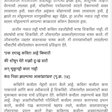
आपसातील मारामारीला सोडचिठ्ठी देण्याची इच्छा हवी, आधुनिक शिक्षण
घेण्याची लालसा हवी. भोवतीच्या पर्यावरणाचे स्पंदने ऐकण्याची सवय
लावायला हवी. स्वतःतील अहंकार सोडण्याची सवय लावायला हवी. हे
झाले तर मोहल्ल्यात माणुसकीचा बहर येईल. हा अजीम नवाज राही यांचा
सल्ला मोहल्ल्याने आपल्या काळजात कोरून ठेवायला हवा.
अजीम नवाज राही यांची कविता तडजोडीची भाषा शिकवित नाही. ती
संघर्षाची भाषा शिकविते. ती जीवनातील असमतोलपणावर भाष्य करते. ती
जीवनातील ज्वलंत वास्तवावर भाष्य करते. ती माणसांभोवती लादलेल्या
चौकटींचे सीमोल्लंघन करण्याचे प्रशिक्षण देते.
‘एक दयाळू कविता आहे बिच्चारी
की शोषून घेते माझी दुःखं सारी
अन् चुकूनही करत नाही
कंठ निळा झाल्याचा आकांडतांडव’ (पृ.क्र. 72)
कवितेने कवीला नेहमी सजग केले आहे. कविता कवीला काय
नाकारावे आणि काय स्वीकारावे हे शिकविते. जीवनातील समस्यांशी कसा
मुकाबला करावा याचे प्रशिक्षण देते. कवितेने कवीला लढण्याचे बळ दिले
आहे. जेव्हा अवतीभोवतीची परिस्थिती कवीला लाचार करण्याचा प्रयत्न
करते, कवीचे पंख कापण्याचे षडयंत्र रचते, कवीला वास्तवापासून
तोडण्याचा प्रयत्न करते तेव्हा कविताच कवीला अवसानघातकी