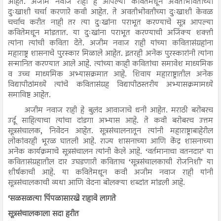
आहेत. अजीम नवाज राही हे आपल्या कवितेमधून अवतीभोवतीच्या
दुःखाशी चर्चा करणारे कवी आहेत. ते अवतीभोवतीच्या दुःखाशी केवळ
चर्चाच करीत नाही तर त्या दुःखांना पराभूत करण्याचे सूत्र आपल्या
कवितेमधून मांडतात. या दुःखांना पराभूत करण्याची अजिंक्य शक्ती
त्यांना त्यांची कविता देते. अजीम नवाज राही यांच्या कवितासंग्रहांना
महाराष्ट्र शासनाचे पुरस्कार मिळाले आहेत. इतरही अनेक पुरस्कारांनी त्यांना
सन्मानित करण्यात आले आहे. त्यांच्या काही कवितांचा समावेश माध्यमिक
व उच्च माध्यमिक अभ्यासक्रमात आहे. शिवाय महाराष्ट्रातील अनेक
विद्यापीठांमध्ये त्यांचे कवितासंग्रह विद्यापीठस्तरीय अभ्यासक्रमामध्ये
समाविष्ट आहेत.
अजीम नवाज राही हे बुलंद आवाजाचे धनी आहेत. मराठी बरोबरच
उर्दू साहित्याचा त्यांचा दांडगा अभ्यास आहे. ते कवी बरोबरच उत्तम
सूत्रसंचालक, निवेदन आहेत. सूत्रसंचालनातून त्यांनी महाराष्ट्राबाहेरील
लोकांवरही भूरळ घातली आहे. राज्य शासनाच्या आणि केंद्र शासनाच्या
अनेक कार्यक्रमाचे सूत्रसंचालन त्यांनी केले आहे. ‘वर्तमानाचा वतनदार’ या
कवितासंग्रहातील दार उघडणारी कविताच ‘सूत्रसंचालकाची रोजनिशी’ या
शीर्षकाची आहे. या कवितेमधून कवी अजीम नवाज राही यांनी
सूत्रसंचालकाची व्यथा आणि वेदना बोलक्या शब्दांत मांडली आहे.
‘सळसळत्या पिंपळासारखे राहावे लागते
सूत्रसंचालकाला सदा हरीत