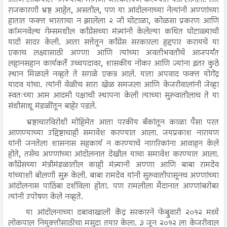
आणि लोकपाल नेमण्याची मागणी जोरकसपणे करण्यात येऊ लागली. सारे
राजकारणी भ्रष्ट आहेत, असतील, पण या आंदोलनाच्या नेत्यांनी अण्णांच्या
हातात फक्त भारताचा न झालेला २ जी घोटाळा, कोळसा प्रकरण आणि
कॉमनवेल्थ गेम्समधील काँग्रेसच्या मंत्र्यांनी केलेल्या कथित घोटाळ्याची
यादी सादर केली. आता सत्तेतून काँग्रेस सरकारला हद्दपार करायचे या
एकाच लक्ष्यासाठी अण्णा आणि त्यांच्या अवतीभवतीचे आजपर्यंत
लहानसहान कार्यकर्ते उच्चपदावर, शासकीय नोकर आणि ज्यांना इतर कुठे
स्थान मिळाले नव्हते ते सगळे एकत्र आले. याता अपवाद फक्त योगेंद्र
यादव यांचा. त्यांनी वेळीच सारा खेळ समजला आणि केजरीवालांनी जेव्हा
स्वतःच्या आम आदमी पक्षाची स्थापना केली त्याच्या सुरुवातीलाच ते या
संधीसाधू मंडळींतून बाहेर पडले.
भ्रष्टाचारविरोधी मोहिमेत आता परकीय बँकांतून काळा पैसा परत
आणण्याच्या उद्दिष्टाचाही समावेश करण्यात आला. जयप्रकाश नारायण
यांनी जनतेला शासनास सहकार्य न करण्याचे नागरिकांना आवाहन केले
होते, तसेच अण्णांच्या आंदोलनात देखील याचा समावेश करण्यात आला.
काँग्रेसच्या मंत्रीमंडळातील काही मंत्र्यानी अण्णा आणि बाबा रामदेव
यांच्याशी बोलणी सुरू केली. बाबा रामदेव यांनी सुरुवातीपासूनच अण्णांच्या
आंदोलनास पाठिंबा दर्शविला होता. पण रामलीला मैदानात अण्णांबरोबर
त्यांनी उपोषण केले नव्हते.
या आंदोलनाच्या दबावाखाली केंद्र सरकारने फेब्रुवारी २०१२ मध्ये
लोकपाल नियुक्तीसाठीचा मसुदा तयार केला. ३ जून २०१२ ला केजरीवाल