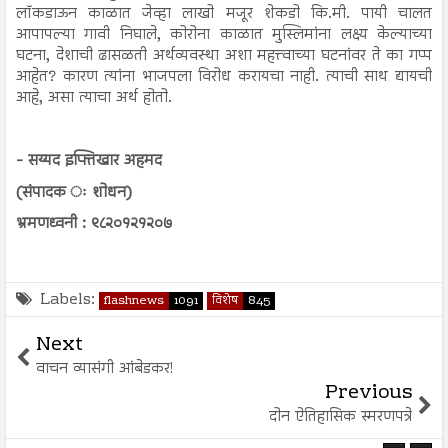
लॉकडाऊन काळात जेव्हा लाखो मजूर शेकडो कि.मी. पायी चालत
आपापल्या गावी निघाले, कोरोना काळात मुस्लिमांना लक्ष्य केल्याच्या
घटना, देशाची ढासळती अर्थव्यवस्था अशा महत्त्वाच्या घटनांवर ते का गप्प
आहेत? कारण त्यांना भाजपला विरोध करायचा नाही. त्याची साथ द्यायची
आहे, असा त्याचा अर्थ होतो.
- सय्यद इफ्तिखार अहमद
(संपादक ः शोधन)
भ्रमणध्वनी : ९८२०१२१२०७
Labels:
flashnews
1091
विशेष
845
Next
वाचन व्यासंगी आंबेडकर!
Previous
दोन ऐतिहासिक स्मरणपत्रे