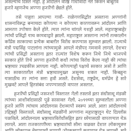
असल्याचे दिसत नाही. हे आंदोलन वरिष्ठ गांधीवादी नेते किसन बाबूराव
हजारे म्हणजेच अण्णा हजारेंनी छेडले होते.
तसे पाहता आपल्या गावी- राळेगणसिद्धीत असताना अण्णांनी
शासनाविरूद्ध बऱ्याचदा कोणत्या न कोणत्या कारणावरून आंदोलन आणि
आमरण उपोषण केले होते. त्यात त्यांना चांगले यशही आले. महाराष्ट्राबाहेर
त्यांची प्रसिद्धी याच कायद्याद्वारे झाली. महाराष्ट्रात असताना त्यांनी तत्कालीन
काँग्रेस सरकारचा प्रत्येक बाबतीत विरोध करण्यास सुरुवात झाली. राज्याचे
मंत्री पद्मसिंह पाटलांना त्यांच्यामुळे आपले मंत्रीपद गमवावे लागले. देशभर
त्यांची प्रसिद्धी असताना इतर राज्यांत विशेष करून जिथे जिथे भाजपचे
सरकार होते तिथे अण्णा हजारेंनी कधी त्यांचा विरोध केला नाही की त्यांचा
भ्रष्टाचार उघडकीस आणला नाही. कोणत्याही पक्षाचे सरकार असो ते आणि
त्या सरकारातील मंत्री भ्रष्टाचारमुख्त असूनच शकत नाही. किंबहुना
यासाठीच तर त्यांना सत्ता हवी असते. देशसेवा, राष्ट्रप्रेम, धर्मप्रेम हे सारे
मुखवटे आपले हितसंबंध जपण्यासाठी वापरत असतात.
हजारेंची प्रसिद्धी जसजशी विस्तारत गेली तसतसे इतर संधीसाधू मंडळी
त्यांच्या आशीर्वादासाठी पुढे सरसावत गेली. २०११च्या सुरुवातीला अण्णा
हजारे आणि त्यांचाय आंदोलनास देशव्यापी स्वरूप आले. आता आंदोलनाचे
उद्दिष्टही विस्तारले. संधीसाधू मंडळींनी अण्णांना महाराष्ट्रातून थेट दिल्लीस
पळविले. आंदोलनाला भ्रष्टाचारविरोधीसहित इतर ध्येयासाठी वापरण्यात येऊ
लागले. आता राजकारणींच्या भ्रष्टाचारांची सीमा वाढवत देशात लोकायुक्त