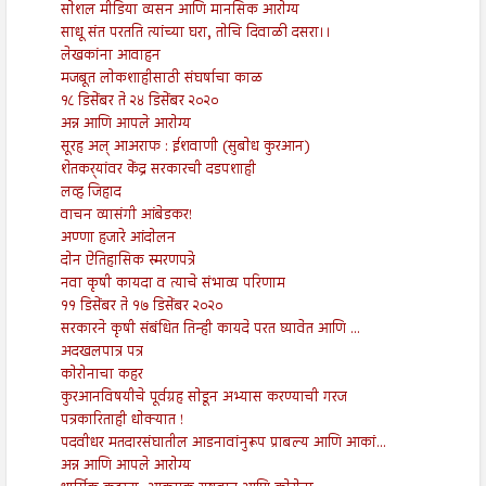
सोशल मीडिया व्यसन आणि मानसिक आरोग्य
साधू संत परतति त्यांच्या घरा, तोचि दिवाळी दसरा।।
लेखकांना आवाहन
मजबूत लोकशाहीसाठी संघर्षाचा काळ
१८ डिसेंबर ते २४ डिसेंबर २०२०
अन्न आणि आपले आरोग्य
सूरह अल् आअराफ : ईशवाणी (सुबोध कुरआन)
शेतकर्‍यांवर केंद्र सरकारची दडपशाही
लव्ह जिहाद
वाचन व्यासंगी आंबेडकर!
अण्णा हजारे आंदोलन
दोन ऐतिहासिक स्मरणपत्रे
नवा कृषी कायदा व त्याचे संभाव्य परिणाम
११ डिसेंबर ते १७ डिसेंबर २०२०
सरकारने कृषी संबंधित तिन्ही कायदे परत घ्यावेत आणि ...
अदखलपात्र पत्र
कोरोनाचा कहर
कुरआनविषयीचे पूर्वग्रह सोडून अभ्यास करण्याची गरज
पत्रकारिताही धोक्यात !
पदवीधर मतदारसंघातील आडनावांनुरूप प्राबल्य आणि आकां...
अन्न आणि आपले आरोग्य