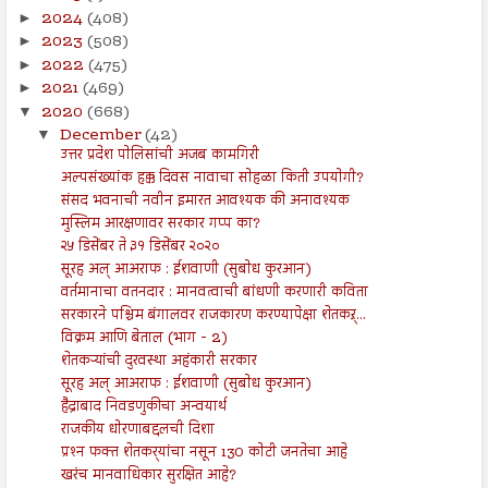
2024
(408)
►
2023
(508)
►
2022
(475)
►
2021
(469)
►
2020
(668)
▼
December
(42)
▼
उत्तर प्रदेश पोलिसांची अजब कामगिरी
अल्पसंख्यांक हक्क दिवस नावाचा सोहळा किती उपयोगी?
संसद भवनाची नवीन इमारत आवश्यक की अनावश्यक
मुस्लिम आरक्षणावर सरकार गप्प का?
२५ डिसेंबर ते ३१ डिसेंबर २०२०
सूरह अल् आअराफ : ईशवाणी (सुबोध कुरआन)
वर्तमानाचा वतनदार : मानवत्वाची बांधणी करणारी कविता
सरकारने पश्चिम बंगालवर राजकारण करण्यापेक्षा शेतकऱ्...
विक्रम आणि बेताल (भाग - 2)
शेतकऱ्यांची दुरवस्था अहंकारी सरकार
सूरह अल् आअराफ : ईशवाणी (सुबोध कुरआन)
हैद्राबाद निवडणुकीचा अन्वयार्थ
राजकीय धोरणाबद्दलची दिशा
प्रश्‍न फक्त शेतकर्‍यांचा नसून 130 कोटी जनतेचा आहे
खरंच मानवाधिकार सुरक्षित आहे?