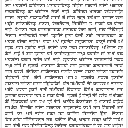
हजारेंना असे वाटत असेल की भाजप त्यांचा दुरुपयोग करून घेतो, तर मग
ज्या अण्णांनी काँग्रेसच्या भ्रष्टाचाराविरूद्ध मोहीम राबवली त्यांनी आताच्या
सरकारविरूद्ध का आंदोलन छेडले नाही. काँग्रेसचा भ्रष्टाचार काँग्रेससहित
संपला. राष्ट्राची अब्जावधीची संपत्ती जे लोक लुटून परदेशात पलायन करत
आहेत त्यांच्याविरूद्ध अण्णा, केजरीवाल, सिसोदिया इ. मंडळी का बोलत
नाही. देशाच्या एका धर्मसमुदायावर अत्याचार केला जातो, मॉब लिंचिंगद्वारे
निष्पाप नागरिकांची रानटी पद्धतीने हत्या केली जाते, त्यांच्याबाबत का
अण्णा बोलत नाहीत? याचा अर्थ मुस्लिम समुदायाच्या बाजूने त्यांनी उभे
राहावं असा मुळीच नाही. ज्यांनी आज एका समाजाविरूद्ध अभियान सुरू
केले आहे ते उद्या दुसऱ्या धर्म-जातीसमूहाला लक्ष्य करतील ली साधी बाब
अण्णांना कळत नसेल असे नाही. म्हणजेच आंदोलन करणाऱ्यांचे एकच
लक्ष्य लोते ते म्हणजे भाजपला केंद्राची सत्ता हस्तगत करण्यासाठी त्याची
मदत करणे. जेपींच्या आंदोलनाचा उपयोग करून भाजप सत्तेच्या दारापर्यंत
पोहोचली होती. जेपी आंदोलनाचा भाग-२ म्हणजेच अण्णा हजारेंनी
भाजपला सत्तेच्या दारात पोहोचविले. दोन गांधीवादी नेते जयप्रकाश नारायण
आणि अण्णा हजारे यांनी गांधीवादी विचारांचा विरोध करणाऱ्यांना सत्ता
हस्तगत करण्यास स्वतःच मदत केली. म्हणजे हे दोन्ही नेते खरेच गांधीवादी
की हिंदुत्ववादी असा प्रश्न पुढे येतो. अरविंद केजरीवाल हे भाजपचे बाहेरचे
समर्थक. दिल्लीत त्यांना भाजपच्या साहाय्यानेच जशी सत्ता मिळाली असे
वाटते. जर असे नसेल तकर मग जामिया मिल्लीया हिंसा, निष्याप
विद्यार्थ्यांचा पोलिसांकडून छळ, कपिल मिश्रा, अनुराग ठाकूर आणि परवेश
वर्मा यांनी उघड मुस्लिमांविरूद्ध केलेल्या कारवायांबाबत ते का गप्प आहेत?