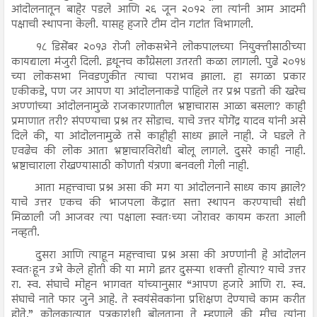
आंदोलनातून बाहेर पडले आणि २६ जून २०१२ ला त्यांनी आम आदमी
पक्षाची स्थापना केली. यासह हजारे टीम दोन गटांत विभागली.
१८ डिसेंबर २०१३ रोजी लोकसभेने लोकपालच्या नियुक्तीसाठीच्या
कायद्याला मंजुरी दिली. इथूनच काँग्रेसला उतरती कळा लागली. पुढे २०१४
च्या लोकसभा निवडणुकीत त्याचा पराभव झाला. हा सगळा प्रकार
एकीकडे, पण जर आपण या आंदोलनाकडे पाहिले तर प्रश्न पडतो की खरेच
अण्णांच्या आंदोलनामुळे राजकारणातील भ्रष्टाचारास आळा बसला? काही
प्रमाणात तरी? संपण्याचा प्रश्न तर सोडाच. याचे उत्तर योगेंद्र यादव यांनी असे
दिले की, या आंदोलनामुळे तसे काहीही साध्य झाले नाही. जे घडले ते
एवढेच की लोक आता भ्रष्टाचारविरोधी बोलू लागले. दुसरे काही नाही.
भ्रष्टाचाराला रोखण्यासाठी कोणती यंत्रणा बनवली गेली नाही.
आता महत्त्वाचा प्रश्न असा की मग या आंदोलनाने साध्य काय झाले?
याचे उत्तर एकच की भाजपला केंद्रात सत्ता स्थापन करण्याची संधी
मिळाली जी आजवर त्या पक्षाला स्वतःच्या जोरावर कायम करता आली
नव्हती.
दुसरा आणि त्याहून महत्त्वाचा प्रश्न असा की अण्णांनी हे आंदोलन
स्वतःहून उभे केले होती की या मागे इतर दुसऱ्या शक्ती होत्या? याचे उत्तर
रा. स्व. संघाचे मोहन भागवत यांच्यानुसार “आपण हजारे आणि रा. स्व.
संघाचे नाते फार जुने आहे. ते स्वयंसेवकांना प्रशिक्षण देण्याचे काम करीत
होते.” कोलकात्यात पत्रकारांशी बोलताना ते म्हणाले की मीच त्यांना