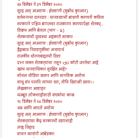
२५ डिसेंबर ते ३१ डिसेंबर २०२०
सूरह अल् आअराफ : ईशवाणी (सुबोध कुरआन)
वर्तमानाचा वतनदार : मानवत्वाची बांधणी करणारी कविता
सरकारने पश्चिम बंगालवर राजकारण करण्यापेक्षा शेतकऱ्...
विक्रम आणि बेताल (भाग - 2)
शेतकऱ्यांची दुरवस्था अहंकारी सरकार
सूरह अल् आअराफ : ईशवाणी (सुबोध कुरआन)
हैद्राबाद निवडणुकीचा अन्वयार्थ
राजकीय धोरणाबद्दलची दिशा
प्रश्‍न फक्त शेतकर्‍यांचा नसून 130 कोटी जनतेचा आहे
खरंच मानवाधिकार सुरक्षित आहे?
सोशल मीडिया व्यसन आणि मानसिक आरोग्य
साधू संत परतति त्यांच्या घरा, तोचि दिवाळी दसरा।।
लेखकांना आवाहन
मजबूत लोकशाहीसाठी संघर्षाचा काळ
१८ डिसेंबर ते २४ डिसेंबर २०२०
अन्न आणि आपले आरोग्य
सूरह अल् आअराफ : ईशवाणी (सुबोध कुरआन)
शेतकर्‍यांवर केंद्र सरकारची दडपशाही
लव्ह जिहाद
वाचन व्यासंगी आंबेडकर!