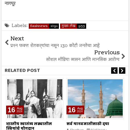
नागपूर
Labels:
flashnews
1091
मुख्य लेख
953
Next
प्रश्‍न फक्त शेतकर्‍यांचा नसून 130 कोटी जनतेचा आहे
Previous
सोशल मीडिया व्यसन आणि मानसिक आरोग्य
RELATED POST
16
16
Aug
Aug
2024
2024
भारतीय स्वातंत्र्य लढ्यातील
सर्व मानवजातीसाठी दया
र
स्त्रियांचे योगदान
न