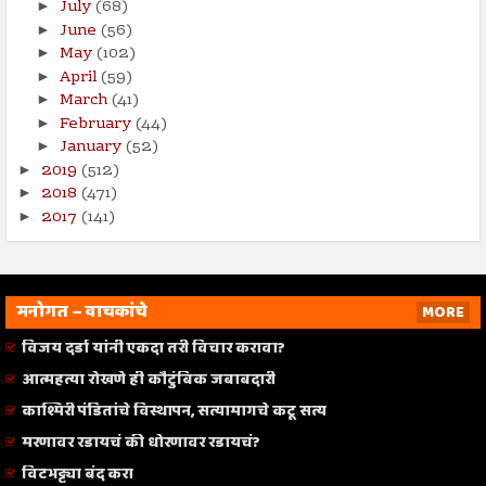
July
(68)
►
June
(56)
►
May
(102)
►
April
(59)
►
March
(41)
►
February
(44)
►
January
(52)
►
2019
(512)
►
2018
(471)
►
2017
(141)
►
मनोगत – वाचकांचे
MORE
विजय दर्डा यांनी एकदा तरी विचार करावा?
आत्महत्या रोखणे ही कौटुंबिक जबाबदारी
काश्मिरी पंडितांचे विस्थापन, सत्यामागचे कटू सत्य
मरणावर रडायचं की धोरणावर रडायचं?
विटभट्ट्या बंद करा