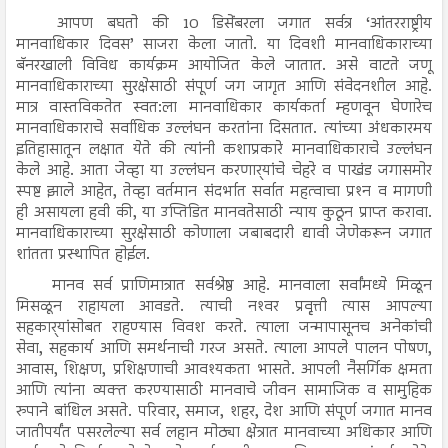
आपण बघतो की 10 डिसेंबरला जगात सर्वत्र ‘आंतरराष्ट्रीय
मानवाधिकार दिवस’ साजरा केला जातो. या दिवशी मानवाधिकाराच्या
बॅनरखाली विविध कार्यक्रम आयोजित केले जातात. असे वाटते जणू
मानवाधिकाराच्या सुरक्षेसाठी संपूर्ण जग जागृत आणि संवेदनशील आहे.
मात्र वास्तविकतेत स्वत:ला मानवाधिकार कार्यकर्ता म्हणवून घेणारेच
मानवाधिकाराचे सर्वाधिक उल्लंघन करतांना दिसतात. त्यांच्या अंधकारमय
इतिहासातून लक्षात येते की त्यांनी कशाप्रकारे मानवाधिकाराचे उल्लंघन
केले आहे. आता जेव्हा या उल्लंघन करणार्‍यांचे चेहरे व पाखंड जगासमोर
स्पष्ट झाले आहेत, तेव्हा वर्तमान संदर्भात सर्वात महत्वाचा प्रश्‍न व मागणी
ही असायला हवी की, या उप्तिडित मानवतेसाठी न्याय कुठून प्राप्त करावा.
मानवाधिकाराच्या सुरक्षेसाठी कोणाला जबाबदारी द्यावी जेणेकरून जगात
शांतता प्रस्थापित होईल.
मानव सर्व प्राणिमात्रात सर्वश्रेष्ठ आहे. मानवाला सर्वांमध्ये मिळून
मिसळून राहायला आवडते. त्याची नश्‍वर प्रवृृत्ती त्यास आपल्या
सहकार्‍यांसोबत राहण्यास विवश करते. त्याला जन्मापासूनच अनेकांची
सेवा, सहकार्य आणि समर्थनाची गरज असते. त्याला आपले पालन पोषण,
आवास, शिक्षण, प्रशिक्षणाची आवश्यकता भासते. आपली नैसर्गिक क्षमता
आणि त्यांना व्यक्त करण्यासाठी मानवाचे जीवन सामाजिक व सामुहिक
रुपाने बांधिल असते. परिवार, समाज, शहर, देश आणि संपूर्ण जगात मानव
जातीपर्यंत पसरलेल्या सर्व लहान मोठ्या क्षेत्रात मानवाच्या अधिकार आणि