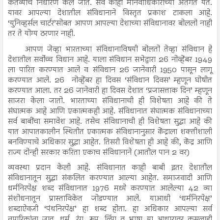
कर्तव्याचे निर्धारण केले जाते. सर्व काही मानवाधिकाराच्या अंतर्गत येते.
यावर आपल्या देशातील संविधानाने विस्तृत प्रकाश टाकला आहे.
‘युनिव्हर्सल चार्टर’सोबत आपण आपल्या देशाच्या संविधानावर बोललो नाही
तर ते योग्य ठरणार नाही.
आपण जेव्हा भारताच्या संविधानाविषयी बोलतो तेव्हा संविधान हे
देशातील सर्वोच्च विधान आहे. याला संविधान सभेद्वारा 26 नोव्हेंबर 1949
ला पारित करण्यात आले व संविधान 26 जानेवारी 1950 पासून लागू
करण्यात आले. 26 नोव्हेंबर हा दिवस ‘संविधान दिवस’ म्हणून घोषीत
करण्यात आला. तर 26 जानेवारी हा दिवस देशात ‘प्रजासत्ताक दिन’ म्हणून
साजरा केला जातो. भारताच्या संविधानाची ही विशेषता आहे की ते
संघात्मक आहे आणि एकात्मकही आहे. संविधानात संघात्मक संविधानाच्या
सर्व बाबींचा समावेश आहे. तसेच संविधानाची ही विशेषता सुद्धा आहे की
यात आपातकालीन स्थितीत एकात्मक संविधानानुसार केंद्राला शक्तीशाली
बनविण्याचे अधिकार सुद्धा आहेत. तिसरी विशेषता ही आहे की, केंद्र आणि
राज्य दोन्ही सरकार करिता एकाच संविधानाने (आतील पान 2 वर)
व्यवस्था प्रदान केली आहे. संविधानात काही बाबी इतर देशातील
संविधानातून सुद्धा संकलित करण्यात आल्या आहेत. समाजवादी आणि
धर्मनिरपेक्ष शब्द संविधानात 1976 मध्ये करण्यात आलेल्या 42 व्या
संशोधनातून प्रास्ताविकेत जोडण्यात आले. याआधी ‘धर्मनिरपेक्ष’
शब्दाऐवजी ‘पंथनिरपेक्ष’ हा शब्द होता. हा अधिकार आपल्या सर्व
नागरिकांना जात, धर्म, रंग, रूप, लिंग व भाषा या आधारावर कसलाही