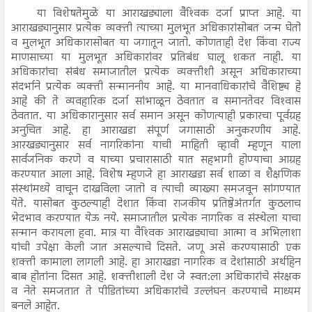
या विशेषतेमुळे या आराखड्याला वैश्‍विक दर्जा प्राप्त आहे. या
आराखड्यानुसार प्रत्येक व्यक्ती त्याच्या मुलभूत अधिकारांसोबत जन्म घेतो
व मुलभूत अधिकारासोबत या जगातून जातो. कोणताही देश किंवा राज्य
माणसाच्या या मुलभूत अधिकारांवर प्रतिबंध घालू शकत नाही. या
अधिकारांचा संबंध समाजातील प्रत्येक व्यक्तीशी असून अधिकाराच्या
संदर्भाने प्रत्येक व्यक्ती सन्माननीय आहे. या मानवाधिकारांचे वैशिष्ट्य हे
आहे की ते व्यवहारिक दर्जा सांभाळून ठेवतात व समानतेवर विश्‍वास
ठेवतात. या अधिकारानुसार सर्व समान असून कोणत्याही प्रकारचा पूर्वग्रह
अनुचित आहे. हा आराखडा संपूर्ण जगासाठी अनुकरणीय आहे.
आरखड्यानुसार सर्व नागरिकांना याची माहिती व्हावी म्हणून याला
सार्वजनिक करणे व याच्या प्रचारासाठी यात सहभागी होण्याचा आग्रह
करण्यात आला आहे. विशेष म्हणजे हा आराखडा सर्व शाळा व शैक्षणिक
संस्थांमध्ये वाचून दाखविला जातो व त्याची व्याख्या समजवून सांगण्यात
येते. यासोबत कुठल्याही देशात किंवा राजकीय प्रतिष्ठेअंतर्गत कुठलाच
भेदभाव करण्यात येऊ नये. समाजातील प्रत्येक नागरिक व संस्थेला याचा
सन्मान करायला हवा. मात्र या वैश्‍विक आराखड्याचा आत्मा व अभिलाशा
यांची उपेक्षा केली जात असल्याचे दिसते. जणू असे करण्यासाठी एक
शक्ती कामाला लागली आहे. हा आराखडा नागरिक व देशांसाठी अर्थहिन
बाब होतांना दिसत आहे. शक्तीशाली देश जे स्वत:ला अधिकारांचे संरक्षक
व नेते समजतात ते पीडितांच्या अधिकारांचे उल्लंघन करण्याचे माध्यम
बनले आहेत.