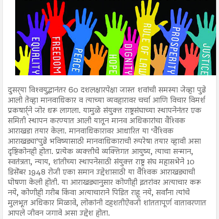
दुसर्‍या विश्‍वयुद्धानंतर 60 दशलक्षारपेक्षा जास्त शवांची समस्या जेव्हा पुढे
आली तेव्हा मानवाधिकार व त्याच्या व्यवहारावर चर्चा आणि विचार विमर्श
प्रकषार्र्ने जोर धरू लागला. यामुळे संयुक्त राष्ट्रसंघाच्या स्थापनेनंतर एक
समिती स्थापन करण्यात आली यातून मानव अधिकारांचा वैश्‍विक
आराखडा तयार केला. मानवाधिकारावर आधारित या ‘वैश्‍विक
आराखड्या’पुढे भविष्यासाठी मानवाधिकाराची रुपरेषा तयार व्हावी असा
दृष्टिकोनही होता. प्रत्येक व्यक्तीचे व्यक्तिगत आयुष्य, त्याचा सन्मान,
स्वतंत्रता, न्याय, शांतीच्या स्थापनेसाठी संयुक्त राष्ट्र संघ महासभेने 10
डिसेंबर 1948 रोजी एका समान उद्देशासाठी या वैश्‍विक आराखड्याची
घोषणा केली होती. या आराखड्यानुसार कोणीही इतरांवर अत्याचार करू
नये, कोणीही गरीब किंवा अत्याचाराने पिडित राहू नये, सर्वांना त्यांचे
मुलभूत अधिकार मिळावे, लोकांनी दहशतीऐवजी शांततापूर्ण वातावरणात
आपले जीवन जगावे असा उद्देश होता.