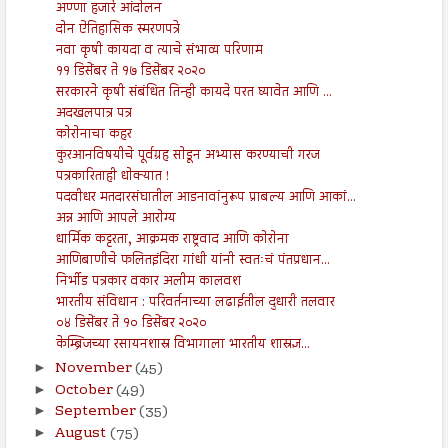
अण्णा हजारे आंदोलन
दोन ऐतिहासिक स्मरणपत्रे
नवा कृषी कायदा व त्याचे संभाव्य परिणाम
११ डिसेंबर ते १७ डिसेंबर २०२०
सरकारने कृषी संबंधित तिन्ही कायदे परत घ्यावेत आणि ...
अदखलपात्र पत्र
कोरोनाचा कहर
कुरआनविषयीचे पूर्वग्रह सोडून अभ्यास करण्याची गरज
पत्रकारिताही धोक्यात !
पदवीधर मतदारसंघातील आडनावांनुरूप प्राबल्य आणि आकां...
अन्न आणि आपले आरोग्य
धार्मिक कट्टरता, आक्रमक राष्ट्रवाद आणि कोरोना
आणिबाणीचे फलितइंदिरा गांधी यांनी स्वतःचं पंतप्रधान...
निर्भीड पत्रकार वकार अलीम कालवश
भारतीय संविधान : परिवर्तनाच्या लढाईतील दुधारी तलवार
०४ डिसेंबर ते १० डिसेंबर २०२०
केम्ब्रिजच्या रसायनशास्र विभागाला भारतीय शास्रज्ञ...
November
(45)
►
October
(49)
►
September
(35)
►
August
(75)
►