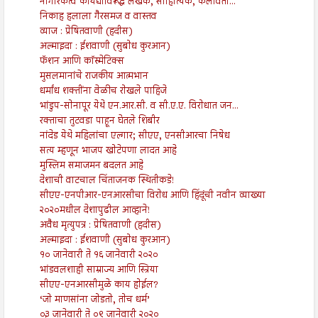
नागरिकत्व कायद्याविरूद्ध लेखक, साहित्यिक, कलावंतां...
निकाह हलाला गैरसमज व वास्तव
व्याज : प्रेषितवाणी (हदीस)
अल्माइदा : ईशवाणी (सुबोध कुरआन)
फॅशन आणि कॉस्मेटिक्स
मुसलमानांचे राजकीय आत्मभान
धर्मांध शक्तींना वेळीच रोखले पाहिजे
भांडुप-सोनापूर येथे एन.आर.सी. व सी.ए.ए. विरोधात जन...
रक्ताचा तुटवडा पाहून घेतले शिबीर
नांदेड येथे महिलांचा एल्गार; सीएए, एनसीआरचा निषेध
सत्य म्हणून भाजप खोटेपणा लादत आहे
मुस्लिम समाजमन बदलत आहे
देशाची वाटचाल चिंताजनक स्थितीकडे!
सीएए-एनपीआर-एनआरसीचा विरोध आणि हिंदूंची नवीन व्याख्या
२०२०मधील देशापुढील आव्हाने!
अवैध मृत्युपत्र : प्रेषितवाणी (हदीस)
अल्माइदा : ईशवाणी (सुबोध कुरआन)
१० जानेवारी ते १६ जानेवारी २०२०
भांडवलशाही साम्राज्य आणि स्त्रिया
सीएए-एनआरसीमुळे काय होईल?
‘जो माणसांना जोडतो, तोच धर्म’
०३ जानेवारी ते ०९ जानेवारी २०२०