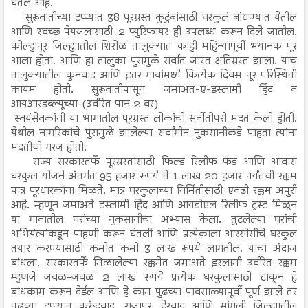
घेतले आहे.
सुरूवातीच्या टप्प्यात 38 पूरग्रस्त कुटुंबांसाठी घरकुलं बांधण्यात येतील
आणि स्वच्छ पेयजलासाठी 2 प्युरिफायर ही उपलब्ध करून दिले जातील.
कोल्हापूर जिल्ह्यातील शिरोळ तालुक्यात काही महिन्यापूर्वी भयानक पूर
आला होता. आणि हा तालुका पुरामुळे सर्वात जास्त क्षतिग्रस्त झाला. याच
तालुक्यातील कुनवाड आणि इतर गावांमध्ये कित्येक दिवस पूर परिस्थिती
कायम होती. सुरूवातीपासून जमाअत-ए-इस्लामी हिंद व
आयआरडब्ल्यूच्या-(उर्वरित पान 2 वर)
स्वयंसेवकांनी या भागातील पूरग्रस्त लोकांची सर्वोतोपरी मदत केली होती.
येथील नागरिकांचे पुरामुळे झालेल्या सर्वांगीन नुकसानीकडे पाहता त्यांना
मदतीची गरज होती.
राज्य सरकारतर्फे पूरग्रस्तांसाठी फिल्ड रिलीफ फंड आणि आवास
घरकुल योजने अंतर्गत 95 हजार रूपये ते 1 लाख 20 हजार पर्यंतची रक्कम
पात्र पूरधारकांना मिळते. मात्र घरकुलाच्या निर्मितीसाठी एवढी रक्कम अपुरी
आहे. म्हणून जमाअते इस्लामी हिंद आणि आयडीएल रिलीफ ट्रस्ट मिळून
या गावातील घरांच्या नुकसानीचा अभ्यास केला. तुटलेल्या घरांची
अभियंत्यांकडून पाहणी करून घेतली आणि प्रत्येकाला आरसीसीचे घरकुल
तयार करण्यासाठी कमीत कमी 3 लाख रूपये लागतील. याचा अंदाज
बांधला. सरकारतर्फे मिळालेल्या रक्कमेत जमाअते इस्लामी उर्वरित रक्कम
म्हणजे जवळ-जवळ 2 लाख रूपये प्रत्येक घरकुलासाठी टाकून हे
बांधकाम करून देईल आणि हे काम पुढच्या पावसाळ्यापूर्वी पूर्ण झाले तर
पुढच्या टप्प्यात कुरूंदवाड, राजापूर, हेरवाड आणि सांगली जिल्ह्यातील