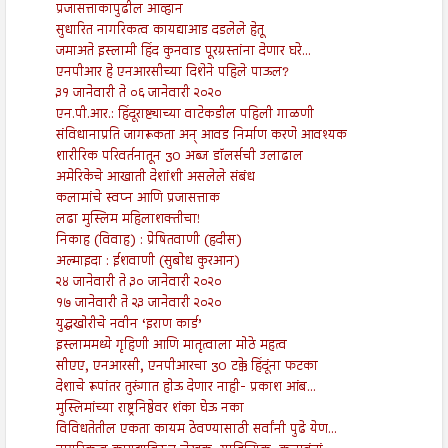
प्रजासत्ताकापुढील आव्हान
सुधारित नागरिकत्व कायद्याआड दडलेले हेतू
जमाअते इस्लामी हिंद कुनवाड पूरग्रस्तांना देणार घरे...
एनपीआर हे एनआरसीच्या दिशेने पहिले पाऊल?
३१ जानेवारी ते ०६ जानेवारी २०२०
एन.पी.आर.: हिंदूराष्ट्याच्या वाटेकडील पहिली गाळणी
संविधानाप्रति जागरूकता अन् आवड निर्माण करणे आवश्यक
शारीरिक परिवर्तनातून 30 अब्ज डॉलर्सची उलाढाल
अमेरिकेचे आखाती देशांशी असलेले संबंध
कलामांचे स्वप्न आणि प्रजासत्ताक
लढा मुस्लिम महिलाशक्तीचा!
निकाह (विवाह) : प्रेषितवाणी (हदीस)
अल्माइदा : ईशवाणी (सुबोध कुरआन)
२४ जानेवारी ते ३० जानेवारी २०२०
१७ जानेवारी ते २३ जानेवारी २०२०
युद्धखोरीचे नवीन ‘इराण कार्ड’
इस्लाममध्ये गृहिणी आणि मातृत्वाला मोठे महत्व
सीएए, एनआरसी, एनपीआरचा 30 टक्के हिंदूंना फटका
देशाचे रूपांतर तुरुंगात होऊ देणार नाही- प्रकाश आंब...
मुस्लिमांच्या राष्ट्रनिष्ठेवर शंका घेऊ नका
विविधतेतील एकता कायम ठेवण्यासाठी सर्वांनी पुढे येण...