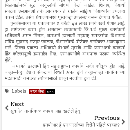
भिलवाडीमध्ये सुद्धा घरकुलांची बांधणी केली जाईल. शिवाय, विद्यार्थी
संघटना एसआयओ तर्फे आवश्यक ते शालेय साहित्य विद्यार्थ्यांना उपलब्ध
करून देईल. तसेच ग्रंथालयामध्ये पुस्तकेही उपलब्ध करून देण्यात येतील.
पुनर्वसनाच्या या प्रकल्पावर 2 कोटी 48 लाख रूपये खर्च येणार आहे.
हा सामंजस्य करार होत असताना सरकारतर्फे जि.प.चे मुख्य कार्यकारी
अधिकारी अमन मित्तल, जमाअते इस्लामी महाराष्ट्र समाजसेवा विभागाचे
सचिव मुहम्मद मजहर फारूख, डीआरडीएचे प्रोजेक्ट डायरेक्टर अजयकुमार
माने, जिल्हा प्रकल्प अधिकारी वैशाली म्हस्के आणि जमाअतचे इस्लामी
हिंद कोल्हापूरचे इस्माईल शेख, एसआयओचे आशपाक पठाण उपस्थित
होेते.
जमाअते इस्लामी हिंद महाराष्ट्राच्या कार्याचे सर्वत्र कौतूक होत आहे.
जेव्हा-जेव्हा देशात संकटाची स्थिती उत्पन्न होते तेव्हा-तेव्हा नागरिकांच्या
मदतीसाठी जमाअत त्यांच्यासाठी धावून मदतीचा हात देते.
Labels:
मुख्य लेख
953
Next
सुधारित नागरिकत्व कायद्याआड दडलेले हेतू
Previous
एनपीआर हे एनआरसीच्या दिशेने पहिले पाऊल?