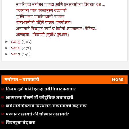
नागरिकत्व संशोधन कायदा आणि एनआरसीच्या विरोधात देश ...
मदरशांना गरज काळानुरूप बदलाची
मुस्लिमांच्या भारतीयत्वाची गफलत
‘एनआरसी’चे पहिले पाऊल ‘एनपीआर’!
अन्यायाने गिळंकृत करणे व ठेवीची अफरातफर : प्रेषितव...
अल्माइदा : ईशवाणी (सुबोध कुरआन)
2019
(512)
►
2018
(471)
►
2017
(141)
►
मनोगत – वाचकांचे
MORE
विजय दर्डा यांनी एकदा तरी विचार करावा?
आत्महत्या रोखणे ही कौटुंबिक जबाबदारी
काश्मिरी पंडितांचे विस्थापन, सत्यामागचे कटू सत्य
मरणावर रडायचं की धोरणावर रडायचं?
विटभट्ट्या बंद करा