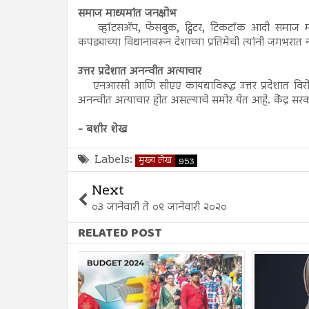
समाज माध्यमांत जनक्षोभ
व्हॉटसअ‍ॅप, फेसबुक, ट्विटर, टिकटॉक आदी समाज माध्
कपड्याच्या विधानावरून देशाच्या प्रतिमेची त्यांनी जगभरात 
उत्तर प्रदेशात अनन्वीत अत्याचार
एनआरसी आणि सीएए कायद्याविरूद्ध उत्तर प्रदेशात विरोध
अनन्वीत अत्याचार होत असल्याचे समोर येत आहे. केंद्र स
- बशीर शेख
Labels:
मुख्य लेख
953
Next
०३ जानेवारी ते ०९ जानेवारी २०२०
RELATED POST