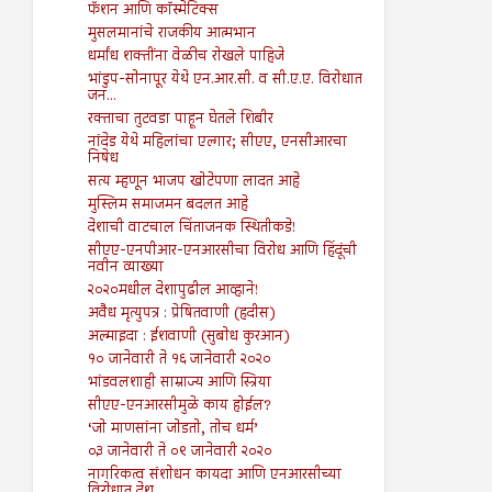
फॅशन आणि कॉस्मेटिक्स
मुसलमानांचे राजकीय आत्मभान
धर्मांध शक्तींना वेळीच रोखले पाहिजे
भांडुप-सोनापूर येथे एन.आर.सी. व सी.ए.ए. विरोधात
जन...
रक्ताचा तुटवडा पाहून घेतले शिबीर
नांदेड येथे महिलांचा एल्गार; सीएए, एनसीआरचा
निषेध
सत्य म्हणून भाजप खोटेपणा लादत आहे
मुस्लिम समाजमन बदलत आहे
देशाची वाटचाल चिंताजनक स्थितीकडे!
सीएए-एनपीआर-एनआरसीचा विरोध आणि हिंदूंची
नवीन व्याख्या
२०२०मधील देशापुढील आव्हाने!
अवैध मृत्युपत्र : प्रेषितवाणी (हदीस)
अल्माइदा : ईशवाणी (सुबोध कुरआन)
१० जानेवारी ते १६ जानेवारी २०२०
भांडवलशाही साम्राज्य आणि स्त्रिया
सीएए-एनआरसीमुळे काय होईल?
‘जो माणसांना जोडतो, तोच धर्म’
०३ जानेवारी ते ०९ जानेवारी २०२०
नागरिकत्व संशोधन कायदा आणि एनआरसीच्या