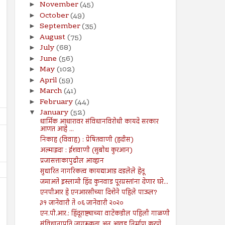
November
(45)
►
October
(49)
►
September
(35)
►
August
(75)
►
July
(68)
►
June
(56)
►
May
(102)
►
April
(59)
►
March
(41)
►
February
(44)
►
January
(52)
▼
धार्मिक आधारावर संविधानविरोधी कायदे सरकार
आणत आहे ...
निकाह (विवाह) : प्रेषितवाणी (हदीस)
अल्माइदा : ईशवाणी (सुबोध कुरआन)
प्रजासत्ताकापुढील आव्हान
सुधारित नागरिकत्व कायद्याआड दडलेले हेतू
जमाअते इस्लामी हिंद कुनवाड पूरग्रस्तांना देणार घरे...
एनपीआर हे एनआरसीच्या दिशेने पहिले पाऊल?
३१ जानेवारी ते ०६ जानेवारी २०२०
एन.पी.आर.: हिंदूराष्ट्याच्या वाटेकडील पहिली गाळणी
संविधानाप्रति जागरूकता अन् आवड निर्माण करणे