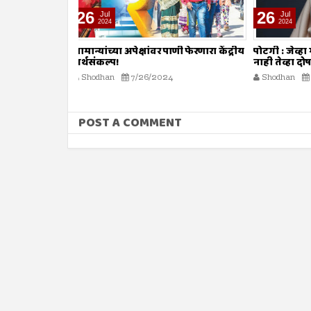
26
26
Jul
Jul
2024
2024
ाणी फेरणारा केंद्रीय
पोटगी : जेव्हा मुसलमानांनाच शरियत मान्य
नावात काय
नाही तेव्हा दोष कोर्टाला कसा द्यावा?
Shodhan
4
Shodhan
7/26/2024
POST A COMMENT