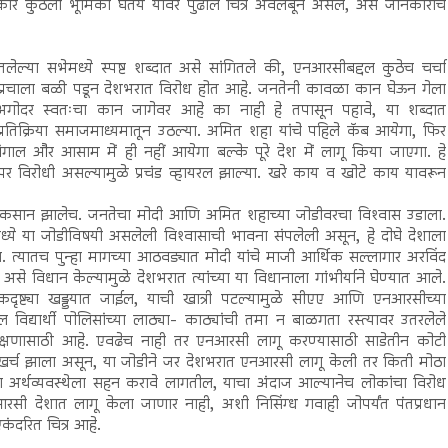
र कुठली भूमिका घेतंय यावर पुढील चित्र अवलंबून असेल, असे जानकारांचे
तलेल्या सभेमध्ये स्पष्ट शब्दात असे सांगितले की, एनआरसीबद्दल कुठेच चर्चा
पप्रचाला बळी पडून देशभरात विरोध होत आहे. जनतेनी कावळा कान घेऊन गेला
गोदर स्वतःचा कान जागेवर आहे का नाही हे तपासून पहावे, या शब्दात
रतिक्रिया समाजमाध्यमातून उठल्या. अमित शहा यांचे पहिले कॅब आयेगा, फिर
र आसाम में ही नहीं आयेगा बल्के पूरे देश में लागू किया जाएगा. हे
रस्पर विरोधी असल्यामुळे प्रचंड व्हायरल झाल्या. खरे काय व खोटे काय यावरून
ुकसान झालेच. जनतेचा मोदी आणि अमित शहाच्या जोडीवरचा विश्‍वास उडाला.
ये या जोडीविषयी असलेली विश्‍वासाची भावना संपलेली असून, हे दोघे देशाला
त्यातच पुन्हा मागच्या आठवड्यात मोदी यांचे माजी आर्थिक सल्लागार अरविंद
 असे विधान केल्यामुळे देशभरात त्यांच्या या विधानाला गांभीर्याने घेण्यात आले.
ृष्ट्या खड्डयात जाईल, याची खात्री पटल्यामुळे सीएए आणि एनआरसीच्या
 विद्यार्थी पोलिसांच्या लाठ्या- काठ्यांची तमा न बाळगता रस्त्यावर उतरलेले
 रक्षणासाठी आहे. एवढेच नाही तर एनआरसी लागू करण्यासाठी साडेतीन कोटी
खर्च झाला असून, या जोडीने जर देशभरात एनआरसी लागू केली तर किती मोठा
 अर्थव्यवस्थेला सहन करावे लागतील, याचा अंदाज आल्यानेच लोकांचा विरोध
रसी देशात लागू केला जाणार नाही, अशी निसिंग्ध गवाही जोपर्यंत पंतप्रधान
एकंदरित चित्र आहे.