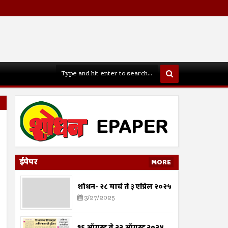
ईपेपर
MORE
शोधन- २८ मार्च ते ३ एप्रिल २०२५
3/27/2025
१६ ऑगस्ट ते २२ ऑगस्ट २०२४