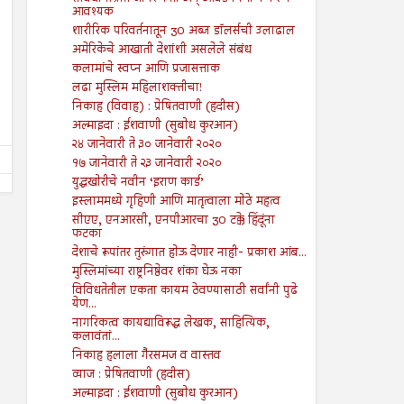
आवश्यक
19
19
Jul
Jul
शारीरिक परिवर्तनातून 30 अब्ज डॉलर्सची उलाढाल
2024
2024
अमेरिकेचे आखाती देशांशी असलेले संबंध
पुरोगामी चळवळींना लक्ष्य करण्यासाठी
गजापूर जाळपोळ; जबाबदारी कु
कलामांचे स्वप्न आणि प्रजासत्ताक
कायदा
Shodhan
7/19/2024
लढा मुस्लिम महिलाशक्तीचा!
Shodhan
7/19/2024
निकाह (विवाह) : प्रेषितवाणी (हदीस)
अल्माइदा : ईशवाणी (सुबोध कुरआन)
२४ जानेवारी ते ३० जानेवारी २०२०
१७ जानेवारी ते २३ जानेवारी २०२०
युद्धखोरीचे नवीन ‘इराण कार्ड’
इस्लाममध्ये गृहिणी आणि मातृत्वाला मोठे महत्व
सीएए, एनआरसी, एनपीआरचा 30 टक्के हिंदूंना
फटका
देशाचे रूपांतर तुरुंगात होऊ देणार नाही- प्रकाश आंब...
मुस्लिमांच्या राष्ट्रनिष्ठेवर शंका घेऊ नका
विविधतेतील एकता कायम ठेवण्यासाठी सर्वांनी पुढे
येण...
नागरिकत्व कायद्याविरूद्ध लेखक, साहित्यिक,
कलावंतां...
निकाह हलाला गैरसमज व वास्तव
व्याज : प्रेषितवाणी (हदीस)
अल्माइदा : ईशवाणी (सुबोध कुरआन)