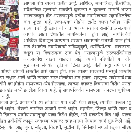
आपला रोष व्यक्त करीत आहे. आर्थिक, सामाजिक, शैक्षणिक,
संवैधानिक मुल्यांची गळचेपी कुठल्या न कुठल्या मार्गाने भाजप
सरकारकडून होत असल्यामुळे प्रत्येक नागरिकांच्या सहनशिलतेचा
बांध फुटत आहे. एका-एका गोष्टींना टार्गेट करून ’फोडा आणि
राज्य करा’ ही इंग्रजांची नीती भाजप सरकार राबवित असल्याची
जाणीव आता देशातील नागरिकांना होत आहे. नागरिकांची
शाब्दिक दिशाभूल करण्यात सरकार आतापर्यंत यशस्वी झाल होतं.
मात्र देशातील नागरिकांची सहिष्णूवृत्ती, धर्मनिरपेक्षता, एकात्मता,
बंधूता या विचारांवरच टाच येत असल्यामुळे सरकारविरोधात
जनआक्रोश वाढत चालला आहे. त्याची परिणीती या दोन
मुद्यांवरून संघर्षात होताना दिसत आहे. गेली सहा वर्षे प्रगती
 धोरणे चांगली असतील असं वाटत होतं. मात्र भाजप सरकारचे मनसुबे भारतीय
या लक्षात आले आणि त्यांच्या सहनशीलतेचा अंत झाला. म्हणूनच सर्वसमावेशक
तीने का होईना भाजपच्या ध्येयधोरणांचा, त्यांच्या कडवट विचारांचा विरोध जनता
रखंड मध्ये झालेला दिसत आहे. हे सत्तापरिवर्तन भाजपला आपल्या चुकीच्या
 नाही.
ाला आहे. आतापर्यंत 21 लोकांचा यात बळी गेला असून, त्यातील तब्बल 19
डलेले आहेत. शेकडो नागरिक जखमी झाले आहेत. तहसील, जिल्हा आणि राज्य व
ाही दिवसांत ग्रामीणभागातूनही याचा विरोध होईल, असे एकंदरित चित्र आहे. यातच
 प्रतीमोर्चे काढून स्वतःच्या पायावर दगड मारून घेण्याचं कार्य सुरू केले आहे.
ून येत आहे. युवा, महिला, विद्यार्थी, बुद्धीजीवी, सिनेसृष्टी सगळीकडूनच सीएए