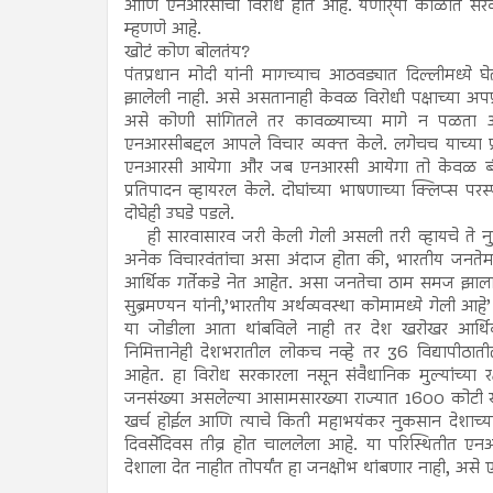
आणि एनआरसीचा विरोध होत आहे. येणार्‍या काळात सरका
म्हणणे आहे.
खोटं कोण बोलतंय?
पंतप्रधान मोदी यांनी मागच्याच आठवड्यात दिल्लीमध्ये घे
झालेली नाही. असे असतानाही केवळ विरोधी पक्षाच्या अ
असे कोणी सांगितले तर कावळ्याच्या मागे न पळता अ
एनआरसीबद्दल आपले विचार व्यक्त केले. लगेचच याच्या प्
एनआरसी आयेगा और जब एनआरसी आयेगा तो केवळ बंगाल औ
प्रतिपादन व्हायरल केले. दोघांच्या भाषणाच्या क्लिप्स प
दोघेही उघडे पडले.
ही सारवासारव जरी केली गेली असली तरी व्हायचे ते न
अनेक विचारवंतांचा असा अंदाज होता की, भारतीय जनतेमध्
आर्थिक गर्तेकडे नेत आहेत. असा जनतेचा ठाम समज झाला. 
सुब्रमण्यन यांनी,’भारतीय अर्थव्यवस्था कोमामध्ये गेली आहे’
या जोडीला आता थांबविले नाही तर देश खरोखर आर्थिकद
निमित्तानेही देशभरातील लोकच नव्हे तर 36 विद्यापीठातील
आहेत. हा विरोध सरकारला नसून संवैधानिक मुल्यांच्या
जनसंख्या असलेल्या आसामसारख्या राज्यात 1600 कोटी 
खर्च होईल आणि त्याचे किती महाभयंकर नुकसान देशाच्या
दिवसेंदिवस तीव्र होत चाललेला आहे. या परिस्थितीत एनआ
देशाला देत नाहीत तोपर्यंत हा जनक्षोभ थांबणार नाही, असे 