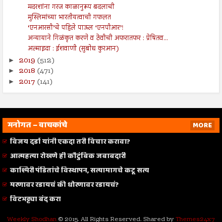
मदरशांना गरज काळानुरूप बदलाची
मुस्लिमांच्या भारतीयत्वाची गफलत
‘एनआरसी’चे पहिले पाऊल ‘एनपीआर’!
अन्यायाने गिळंकृत करणे व ठेवीची अफरातफर : प्रेषितव...
अल्माइदा : ईशवाणी (सुबोध कुरआन)
2019
(512)
►
2018
(471)
►
2017
(141)
►
मनोगत – वाचकांचे
MORE
विजय दर्डा यांनी एकदा तरी विचार करावा?
आत्महत्या रोखणे ही कौटुंबिक जबाबदारी
काश्मिरी पंडितांचे विस्थापन, सत्यामागचे कटू सत्य
मरणावर रडायचं की धोरणावर रडायचं?
विटभट्ट्या बंद करा
Weekly Shodhan
© 2015. All Rights Reserved. Shared by
Themes24x7