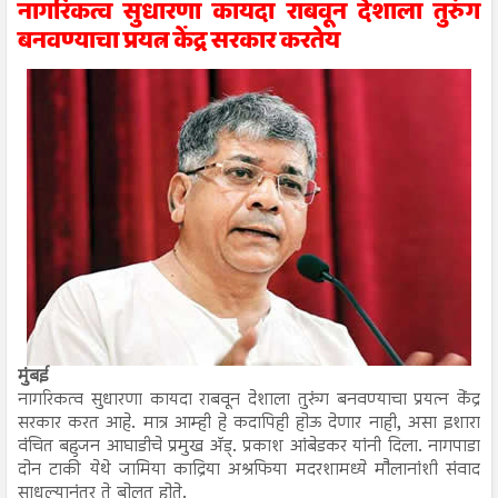
नागरिकत्व सुधारणा कायदा राबवून देशाला तुरुंग
बनवण्याचा प्रयत्न केंद्र सरकार करतेय
मुंबई
नागरिकत्व सुधारणा कायदा राबवून देशाला तुरुंग बनवण्याचा प्रयत्न केंद्र
सरकार करत आहे. मात्र आम्ही हे कदापिही होऊ देणार नाही, असा इशारा
वंचित बहुजन आघाडीचे प्रमुख अ‍ॅड्. प्रकाश आंबेडकर यांनी दिला. नागपाडा
दोन टाकी येथे जामिया काद्रिया अश्रफिया मदरशामध्ये मौलानांशी संवाद
साधल्यानंतर ते बोलत होते.