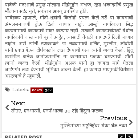
यावेळी मदरशाचे प्रमुख मौलाना मोईनुद्दीन अश्रफ, रझा अकादमीचे प्रमुख
मौलाना सईद नुरी, सर्फराज आरजू उपस्थित होते.
आंबेडकर म्हणाले, मोदी-शहांनी कितीही प्रयत्न केले तरी या कायद्याची
अंमलबजावणी होऊ दिली जाणार नाही. आम्ही नागरिकत्व सिद्ध
करण्यासाठी कागदपत्रे सादर करणार नाही. सरकारी कागदपत्रांमध्ये येथील
नागरिकांचे वास्तव्याचे पुरावे आहेत, त्यासाठी वेगळी कागदपत्रे दिली जाणार
नाहीत, असे त्यांनी ठणकावले. या लढ्यासाठी दलित, मुस्लीम, ओबीसी
यांनी एकत्र येऊन दीर्घकालीन लढा देण्याची गरज त्यांनी व्यक्त केली. हिंदू
धर्मातील अनेक जातीजमातींना या कायद्याचा फटका बसण्याची भीती
त्यांनी व्यक्त केली. मोईनुद्दीन अश्रफ यांनी हा कायदा मागे घेतला
जाईपर्यंत लढा देण्याची भूमिका व्यक्त केली. हा कायदा माणुसकीविरोधात
असल्याचे ते म्हणाले.
Labels:
news
342
Next
सीएए, एनआरसी, एनपीआरचा 30 टक्के हिंदूंना फटका
Previous
मुस्लिमांच्या राष्ट्रनिष्ठेवर शंका घेऊ नका
RELATED POST