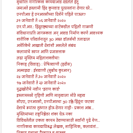
सुधारित नागरिकत्व कायद्याआड दडलेले हेतू
जमाअते इस्लामी हिंद कुनवाड पूरग्रस्तांना देणार घरे...
एनपीआर हे एनआरसीच्या दिशेने पहिले पाऊल?
३१ जानेवारी ते ०६ जानेवारी २०२०
एन.पी.आर.: हिंदूराष्ट्याच्या वाटेकडील पहिली गाळणी
संविधानाप्रति जागरूकता अन् आवड निर्माण करणे आवश्यक
शारीरिक परिवर्तनातून 30 अब्ज डॉलर्सची उलाढाल
अमेरिकेचे आखाती देशांशी असलेले संबंध
कलामांचे स्वप्न आणि प्रजासत्ताक
लढा मुस्लिम महिलाशक्तीचा!
निकाह (विवाह) : प्रेषितवाणी (हदीस)
अल्माइदा : ईशवाणी (सुबोध कुरआन)
२४ जानेवारी ते ३० जानेवारी २०२०
१७ जानेवारी ते २३ जानेवारी २०२०
युद्धखोरीचे नवीन ‘इराण कार्ड’
इस्लाममध्ये गृहिणी आणि मातृत्वाला मोठे महत्व
सीएए, एनआरसी, एनपीआरचा 30 टक्के हिंदूंना फटका
देशाचे रूपांतर तुरुंगात होऊ देणार नाही- प्रकाश आंब...
मुस्लिमांच्या राष्ट्रनिष्ठेवर शंका घेऊ नका
विविधतेतील एकता कायम ठेवण्यासाठी सर्वांनी पुढे येण...
नागरिकत्व कायद्याविरूद्ध लेखक, साहित्यिक, कलावंतां...