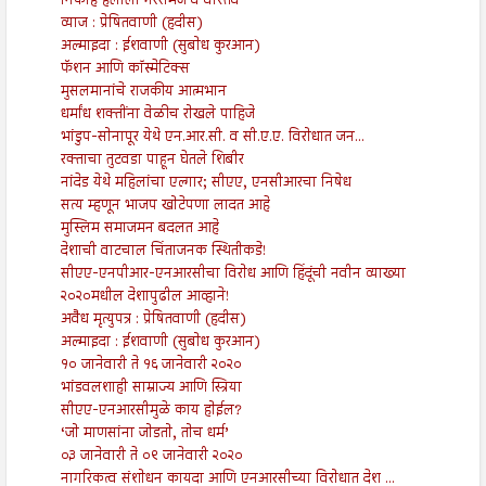
निकाह हलाला गैरसमज व वास्तव
व्याज : प्रेषितवाणी (हदीस)
अल्माइदा : ईशवाणी (सुबोध कुरआन)
फॅशन आणि कॉस्मेटिक्स
मुसलमानांचे राजकीय आत्मभान
धर्मांध शक्तींना वेळीच रोखले पाहिजे
भांडुप-सोनापूर येथे एन.आर.सी. व सी.ए.ए. विरोधात जन...
रक्ताचा तुटवडा पाहून घेतले शिबीर
नांदेड येथे महिलांचा एल्गार; सीएए, एनसीआरचा निषेध
सत्य म्हणून भाजप खोटेपणा लादत आहे
मुस्लिम समाजमन बदलत आहे
देशाची वाटचाल चिंताजनक स्थितीकडे!
सीएए-एनपीआर-एनआरसीचा विरोध आणि हिंदूंची नवीन व्याख्या
२०२०मधील देशापुढील आव्हाने!
अवैध मृत्युपत्र : प्रेषितवाणी (हदीस)
अल्माइदा : ईशवाणी (सुबोध कुरआन)
१० जानेवारी ते १६ जानेवारी २०२०
भांडवलशाही साम्राज्य आणि स्त्रिया
सीएए-एनआरसीमुळे काय होईल?
‘जो माणसांना जोडतो, तोच धर्म’
०३ जानेवारी ते ०९ जानेवारी २०२०
नागरिकत्व संशोधन कायदा आणि एनआरसीच्या विरोधात देश ...