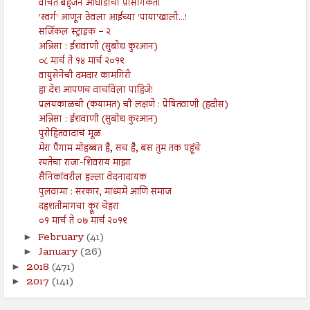
वंचित बहुजन आघाडीची प्रासंगिकता
'स्वर्ग' आणून ठेवला आईच्या 'पाया'खाली...!
सर्जिकल स्ट्राइक – २
अन्निसा : ईशवाणी (सुबोध कुरआन)
०८ मार्च ते १४ मार्च २०१९
वायुसेनेची दमदार कामगिरी
हा देश आपणच वाचविला पाहिजे!
प्रलयकाळची (कयामत) ची लक्षणे : प्रेषितवाणी (हदीस)
अन्निसा : ईशवाणी (सुबोध कुरआन)
पुरोहितवादाचं मूळ
मेरा पैगाम मोहब्बत है, सच है, बस तुम तक पहूंचे
रयतेचा राजा-शिवराय माझा
सैनिकांवरील हल्ला वेदनादायक
पुलवामा : सरकार, माध्यमे आणि समाज
दहशतीमागचा क्रूर चेहरा
०१ मार्च ते ०७ मार्च २०१९
February
(41)
►
January
(26)
►
2018
(471)
►
2017
(141)
►