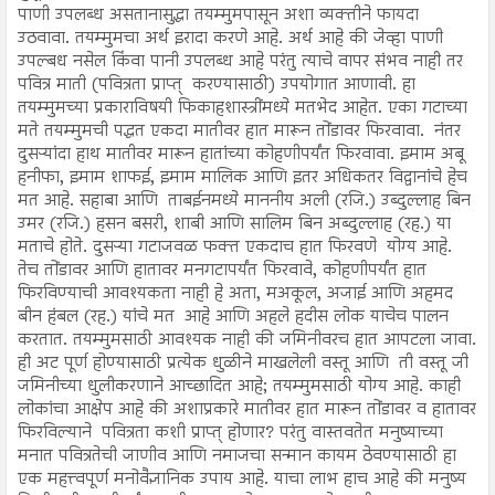
पाणी उपलब्ध असतानासुद्धा तयम्मुमपासून अशा व्यक्तीने फायदा
उठवावा. तयम्मुमचा अर्थ इरादा करणे आहे. अर्थ आहे की जेव्हा पाणी
उपल्बध नसेल किंवा पानी उपलब्ध आहे परंतु त्याचे वापर संभव नाही तर
पवित्र माती (पवित्रता प्राप्त् करण्यासाठी) उपयोगात आणावी. हा
तयम्मुमच्या प्रकाराविषयी फिकाहशास्त्रींमध्ये मतभेद आहेत. एका गटाच्या
मते तयम्मुमची पद्धत एकदा मातीवर हात मारून तोंडावर फिरवावा. नंतर
दुसऱ्यांदा हाथ मातीवर मारून हातांच्या कोहणीपर्यंत फिरवावा. इमाम अबू
हनीफा, इमाम शाफई, इमाम मालिक आणि इतर अधिकतर विद्वानांचे हेच
मत आहे. सहाबा आणि ताबईनमध्ये माननीय अली (रजि.) उब्दुल्लाह बिन
उमर (रजि.) हसन बसरी, शाबी आणि सालिम बिन अब्दुल्लाह (रह.) या
मताचे होते. दुसऱ्या गटाजवळ फक्त एकदाच हात फिरवणे योग्य आहे.
तेच तोंडावर आणि हातावर मनगटापर्यंत फिरवावे, कोहणीपर्यंत हात
फिरविण्याची आवश्यकता नाही हे अता, मअकूल, अजाई आणि अहमद
बीन हंबल (रह.) यांचे मत आहे आणि अहले हदीस लोक याचेच पालन
करतात. तयम्मुमसाठी आवश्यक नाही की जमिनीवरच हात आपटला जावा.
ही अट पूर्ण होण्यासाठी प्रत्येक धुळीने माखलेली वस्तू आणि ती वस्तू जी
जमिनीच्या धुलीकरणाने आच्छादित आहे; तयम्मुमसाठी योग्य आहे. काही
लोकांचा आक्षेप आहे की अशाप्रकारे मातीवर हात मारून तोंडावर व हातावर
फिरविल्याने पवित्रता कशी प्राप्त् होणार? परंतु वास्तवतेत मनुष्याच्या
मनात पवित्रतेची जाणीव आणि नमाजचा सन्मान कायम ठेवण्यासाठी हा
एक महत्त्वपूर्ण मनोवैज्ञानिक उपाय आहे. याचा लाभ हाच आहे की मनुष्य