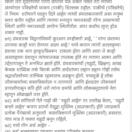
किती जरी मुदतीपर्यंत पाणी वापरात घेऊ शकत नसेल तरी त्याच्या
अंतर्मनात पवित्रतेची भावना (पाकी) शिल्लक राहील. पाकीचे (पवित्रतेचे)
जे नियम शरीयतने घालून दिले आहेत त्यांची अंमलबजावणी असा मनुष्य
सतत करीत राहील आणि त्याच्या मनातून नमाजसाठी योग्य असल्याची
स्थिती आणि नमाजसाठी अयोग्य स्थितीतील अंतर कधीच लुप्त् होऊ
शकत नाही.
७१) ग्रंथधारक विद्वानांविषयी कुरआन स्पष्टोक्ती आहे, ``यांना ग्रंथाच्या
ज्ञानाचा काही भाग देण्यात आला आहे.'' याचे कारण त्यांनी अल्लाहच्या
ग्रंथाचा एक भाग हरवून/विसरून टाकला होता आणि आता जे काही
अल्लाहच्या ग्रंथातून त्यांच्याजवळ उपलब्ध होते तर त्याच्या आत्मा आणि
उद्देशापासून ते अनभिज्ञ झाले होते. ग्रंथधारकांची (यहुदी, खिश्चन) आवड
केवळ शाब्दिक तर्क वितर्क आणि आदेशांच्या लहान सहान गोष्टी तसेच
श्रद्धाशीलतेच्या तात्त्विक रहस्यातच अडकून होती. याचमुळे हे लोक
जीवनधर्माच्या वास्तविकतेला न जाणणारे आणि ईशप्रदत्त जीवनधर्म
प्रणालीपासून कोरे होते जरी त्यांना धर्माचे आणि लोकसमुदायाचे नेता
म्हणून ओळखले जात होते.
७२) असे सांगितले गेले नाही की `यहुदी आहेत' तर उल्लेख केला, `यहुदी
बनले आहेत' कारण प्रारंभी तेसुद्धा मुस्लिम (आज्ञाकारी) होते ज्याप्रकारे
प्रत्येक पैगंबराचे अनुयायी वास्तविकपणे मुस्लिम (आज्ञाकारी) असतात.
नंतर मात्र ते फक्त यहुदी बनून राहिले.
७३) याचे तीन अर्थ आहेत -