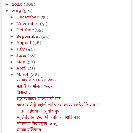
2020
(668)
►
2019
(512)
▼
December
(38)
►
November
(41)
►
October
(39)
►
September
(45)
►
August
(58)
►
July
(44)
►
June
(36)
►
May
(57)
►
April
(41)
►
March
(46)
▼
२९ मार्च ते ०४ एप्रिल २०१९
मताची अनमोलता कळू दे
विश्व-25
दहशतवादावर कारुण्याची मात
व्याज खाणे हे आईशी शरीरसंबंध करण्याएवढे मोठे पाप आ...
अन्निसा : ईशवाणी (सुबोध कुरआन)
न्यूझिलँडमध्ये इस्लामोफोबीयाचा आविष्कार
लोकसभा निवडणुका 2019
भ्रामक युक्तिवाद