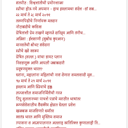
संतपीठ : विश्वशांतीची प्रयोगशाळा
स्त्रीचा होऊ नये अपमान - हाच इस्लामचा संदेश -डॉ सब...
२२ मार्च ते २८ मार्च २०१९
तरुणपिढीचे निर्णायक मतदान
नोटाबंदीचे कवित्व
प्रेषितांशी प्रेम राखणे म्हणजे दारिद्र्य आणि तंगीच...
अन्निसा : ईशवाणी (सुबोध कुरआन)
मानवतेची बोथट संवेदना
स्त्रीचे खरे स्वरूप
प्रेषित (सल्ल.) यांचा डायट प्लान
निवडणूक आणि आपली जबाबदारी
प्रदूषणयुक्त भारत?
घरांना, महालांना महिलांची नावं देणारा समतावादी मुस...
१५ मार्च ते २१ मार्च २०१९
इस्लाम आणि स्त्रियांचे हक्क
लज्जाशील समाजनिर्मितीची गरज
टिपू सुलतानच्या पाचशे पत्रांचे मराठीत भाषांतर
रूग्णसेवेसाठीच वैद्यकीय क्षेत्रात घेतला प्रवेश
खळबळ माजविणारे धर्मांतर
स्वतंत्र भारत आणि मुस्लिम समाज
उपासना व आज्ञापालनात अल्लाह व्यतिरिक्त कुणालाही ति...