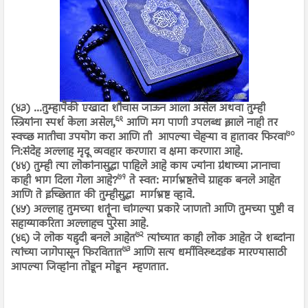
(४३) ...तुम्हापैकी एखादा शौचास जाऊन आला असेल अथवा तुम्ही
६९
स्त्रियांना स्पर्श केला असेल,
आणि मग पाणी उपलब्ध झाले नाही तर
७०
स्वच्छ मातीचा उपयोग करा आणि ती आपल्या चेहऱ्या व हातावर फिरवा
नि:संदेह अल्लाह मृदू व्यवहार करणारा व क्षमा करणारा आहे.
(४४) तुम्ही त्या लोकांनासुद्धा पाहिले आहे काय ज्यांना ग्रंथाच्या ज्ञानाचा
७१
काही भाग दिला गेला आहे?
ते स्वत: मार्गभ्रष्टतेचे ग्राहक बनले आहेत
आणि ते इच्छितात की तुम्हीसुद्धा मार्गभ्रष्ट व्हावे.
(४५) अल्लाह तुमच्या शत्रूंना चांगल्या प्रकारे जाणतो आणि तुमच्या पुष्टी व
सहाय्याकरिता अल्लाहच पुरेसा आहे.
७२
(४६) जे लोक यहुदी बनले आहेत
त्यांच्यात काही लोक आहेत जे शब्दांना
७३
त्यांच्या जागेपासून फिरवितात
आणि सत्य धर्मीविरुध्दडंक मारण्यासाठी
आपल्या जिव्हांना तोडून मोडून म्हणतात.