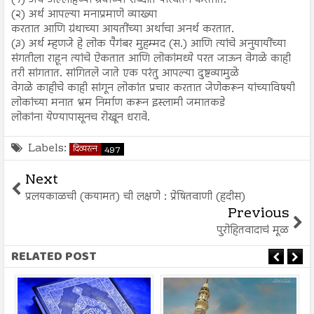
(१) अर्थ अल्लाहच्या ग्रंथाच्या शब्दांत परिवर्तन करतात.
(२) अर्थ आपल्या मनाप्रमाणे व्याख्या
करतात आणि ग्रंथाच्या आयतींच्या अर्थाचा अनर्थ करतात.
(३) अर्थ म्हणजे हे लोक पैगंबर मुहम्मद (स.) आणि त्यांचे अनुयायींच्या
संगतीला राहून त्यांचे ऐकतात आणि लोकांमध्ये परत जाऊन वेगळे काही
तरी सांगतात. सांगितले जाते एक परंतु आपल्या दुष्टव्यामुळे
वेगळे काहीचे काही सांगून लोकांत प्रचार करतात जेणेकरून यांच्याविषयी
लोकांच्या मनात भ्रम निर्माण करून इस्लामी जमातकडे
लोकांना येण्यापासूनच रोखून धरावे.
Labels:
दिव्यरत्न
497
Next
प्रलयकाळची (कयामत) ची लक्षणे : प्रेषितवाणी (हदीस)
Previous
पुरोहितवादाचं मूळ
RELATED POST