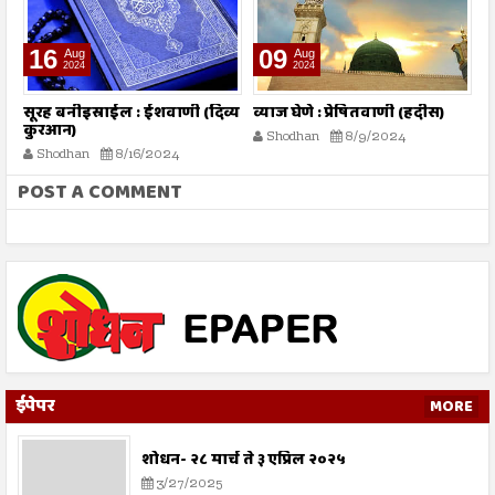
16
09
Aug
Aug
2024
2024
तो
सूरह बनीइस्राईल : ईशवाणी (दिव्य
व्याज घेणे : प्रेषितवाणी (हदीस)
म
कुरआन)
प
Shodhan
8/9/2024
Shodhan
8/16/2024
POST A COMMENT
ईपेपर
MORE
शोधन- २८ मार्च ते ३ एप्रिल २०२५
3/27/2025