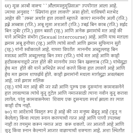
६९) मूळ अरबी वाक्य ``औलामस्तुमुन्निसाअ'' उपयोगात आला आहे.
ज्याचा अनुवाद ``स्त्रियांना हात लावणे'' असा होतो. याविषयी मतभेद
आहेत की `लम्स' अर्थात हात लावणे म्हणजे काय? माननीय अली (रजि.)
इब्ने अब्बास (रजि.) अबू मूसा अशअरी (रजि.) उबई बिन काब (रजि.) सईद
बिन जुबेर (रजि.) हसन बसरी (रह.) आणि अनेक इमामांचे मत आहे की
याने अभिप्रेत संभोग (Sexual intercourse) आहे. आणि याच मताला
इमाम अबू हनीफा (रह.) आणि त्यांचे साथी आणि इमाम सुफियान सुरी
(रह.) यांनी स्वीकारले आहे. याच्या विपरीत माननीय अब्दुल्लाह बिन
मसऊद आणि अब्दुल्लाह बिन उमर (रजि.) यांचे मत आहे आणि काही
हदीसकथनाद्वारे ज्ञात होते की माननीय उमर बिन खक्ताब (रजि.) यांचेसुद्धा
हेच मत होते की याने अभिप्रेत स्पर्श करणे किंवा हात लावणे आहे आणि
हेच मत इमाम शाफईचे होते. काही इमामांनी मधला मार्गसुद्धा अवलंबला
आहे. जसे इमाम मलिक
(रह.) यांचे मत आहे की जर स्त्री आणि पुरुष एक दुसऱ्यांना कामवासनेने
हात लावल्यास त्यांचे वुजू तुटेल आणि नमाजसाठी त्याना नवीन वुजू करावा
लागेल. परंतु कामवासनेच्या शिवाय एक दुसऱ्याला स्पर्श झाला तर त्यात
काही दोष नाही.
७०) या आदेशाचे विस्तृत रूप हे आहे की जर मनुष्य बेवुजू आहे (वुजू न
केलेला) किंवा त्याला स्नान करण्याची गरज आहे आणि पाणी उपलब्ध
नाही तर तयमुम करून नमाज अदा करू शकतो. जर आजारी आहे आणि
वुजू किंवा स्नान केल्याने आजार वाढण्याची शक्यता आहे. अशा स्थितीत