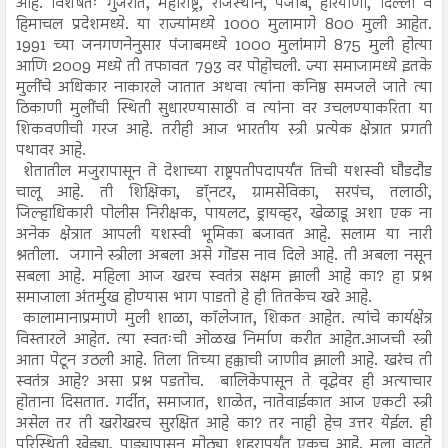
आहे. विशेषतः गुजरात, महाराष्ट्र, राजस्थान, पंजाब, हरियाणा, दिल्ली व
हिमाचल प्रदेशमध्ये. या राज्यांमध्ये 1000 मुलामागे 800 मुली आहेत.
1991 च्या जनगणनेनुसार पंजाबमध्ये 1000 मुलांमागे 875 मुली होत्या
आणि 2009 मध्ये ती तफावत 793 वर पोहोचली. ज्या समाजामध्ये इतके
मुलींचे अधिकार नाकारले जातात अथवा त्यांना कनिष्ठ समजले जाते त्या
ठिकाणी मुलींची स्थिती सुधारण्यासाठी व त्यांना वर उचलण्याकरिता या
शिकवणीची गरज आहे. तरीही आज भारतीय स्त्री प्रत्येक क्षेत्रात प्रगती
पथावर आहे.
शेतातील मजुरापासून ते देशाच्या राष्ट्रपतीपदापर्यंत तिची यशस्वी घौडदौड
चालू आहे. ती शिक्षिका, डॉ्नटर, ग्रामसेविका, सरपंच, तलाठी,
जिल्हाधिकारी पोलीस निरीक्षक, पायलट, ड्रायव्हर, खेळाडू अशा एक ना
अनेक क्षेत्रात आपली यशस्वी भूमिका बजावत आहे. सलाम या नारी
श्नतीला. जगाने स्त्रीला अबला असे गोंडस नाव दिले आहे. ती अबला नसून
सबला आहे. महिला आज खरच स्वतंत्र सक्षम झाली आहे का? हा प्रश्न
समाजाला अंतर्मुख होण्यास भाग पाडतो हे ही तितकेच खरे आहे.
कालामानाप्रमाणे मुली शाळा, कॉलेजात, शिकत आहेत. त्यांचे कार्यक्षेत्र
विस्तारले आहेत. त्या स्वतःची ओळख निर्माण करीत आहेत.आजची स्त्री
आता पेटून उठली आहे. तिला तिच्या हक्काची जाणीव झाली आहे. खरंच ती
स्वतंत्र आहे? असा प्रश्न पडतोच. बालिकेपासून ते वृद्धेवर ही अत्याचार
होताना दिसतात. गर्दीत, समाजात, शाळेत, नातेवाईकात आज एकटी स्त्री
असेल तर ती खरोखरच सुरक्षित आहे का? तर नाही हेच उत्तर येईल. ही
परिस्थिती खेड्या, पाड्यापासून मोठ्या शहरापर्यंत एकच आहे. मला वाटते