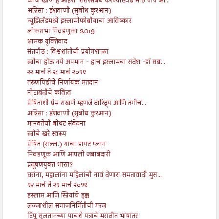
व्याज खाणे हे आईशी शरीरसंबंध करण्याएवढे मोठे पाप आ...
अन्निसा : ईशवाणी (सुबोध कुरआन)
न्यूझिलँडमध्ये इस्लामोफोबीयाचा आविष्कार
लोकसभा निवडणुका 2019
भ्रामक युक्तिवाद
संतपीठ : विश्वशांतीची प्रयोगशाळा
स्त्रीचा होऊ नये अपमान - हाच इस्लामचा संदेश -डॉ सब...
२२ मार्च ते २८ मार्च २०१९
तरुणपिढीचे निर्णायक मतदान
नोटाबंदीचे कवित्व
प्रेषितांशी प्रेम राखणे म्हणजे दारिद्र्य आणि तंगीच...
अन्निसा : ईशवाणी (सुबोध कुरआन)
मानवतेची बोथट संवेदना
स्त्रीचे खरे स्वरूप
प्रेषित (सल्ल.) यांचा डायट प्लान
निवडणूक आणि आपली जबाबदारी
प्रदूषणयुक्त भारत?
घरांना, महालांना महिलांची नावं देणारा समतावादी मुस...
१५ मार्च ते २१ मार्च २०१९
इस्लाम आणि स्त्रियांचे हक्क
लज्जाशील समाजनिर्मितीची गरज
टिपू सुलतानच्या पाचशे पत्रांचे मराठीत भाषांतर