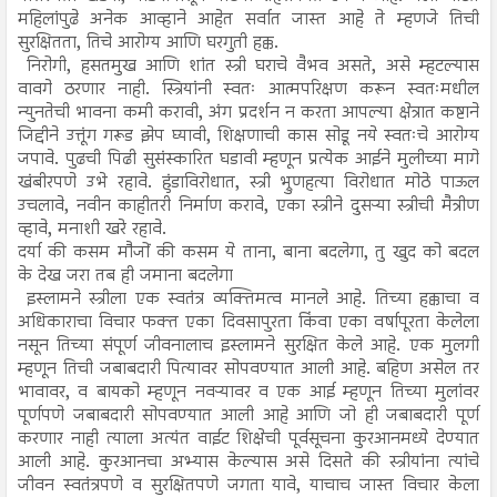
महिलांपुढे अनेक आव्हाने आहेत सर्वात जास्त आहे ते म्हणजे तिची
सुरक्षितता, तिचे आरोग्य आणि घरगुती हक्क.
निरोगी, हसतमुख आणि शांत स्त्री घराचे वैभव असते, असे म्हटल्यास
वावगे ठरणार नाही. स्त्रियांनी स्वतः आत्मपरिक्षण करून स्वतःमधील
न्युनतेची भावना कमी करावी, अंग प्रदर्शन न करता आपल्या क्षेत्रात कष्टाने
जिद्दीने उत्तूंग गरूड झेप घ्यावी, शिक्षणाची कास सोडू नये स्वतःचे आरोग्य
जपावे. पुढची पिढी सुसंस्कारित घडावी म्हणून प्रत्येक आईने मुलीच्या मागे
खंबीरपणे उभे रहावे. हुंडाविरोधात, स्त्री भ्रुणहत्या विरोधात मोठे पाऊल
उचलावे, नवीन काहीतरी निर्माण करावे, एका स्त्रीने दुसऱ्या स्त्रीची मैत्रीण
व्हावे, मनाशी खरे रहावे.
दर्या की कसम मौजों की कसम ये ताना, बाना बदलेगा, तु खुद को बदल
के देख जरा तब ही जमाना बदलेगा
इस्लामने स्त्रीला एक स्वतंत्र व्यक्तिमत्व मानले आहे. तिच्या हक्काचा व
अधिकाराचा विचार फक्त एका दिवसापुरता किंवा एका वर्षापूरता केलेला
नसून तिच्या संपूर्ण जीवनालाच इस्लामने सुरक्षित केले आहे. एक मुलगी
म्हणून तिची जबाबदारी पित्यावर सोपवण्यात आली आहे. बहिण असेल तर
भावावर, व बायको म्हणून नवऱ्यावर व एक आई म्हणून तिच्या मुलांवर
पूर्णपणे जबाबदारी सोपवण्यात आली आहे आणि जो ही जबाबदारी पूर्ण
करणार नाही त्याला अत्यंत वाईट शिक्षेची पूर्वसूचना कुरआनमध्ये देण्यात
आली आहे. कुरआनचा अभ्यास केल्यास असे दिसते की स्त्रीयांना त्यांचे
जीवन स्वतंत्रपणे व सुरक्षितपणे जगता यावे, याचाच जास्त विचार केला