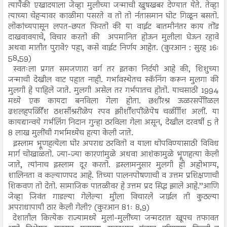
त्यापैकी एखादयाला जेव्हा मुलीच्या जन्माची खुषखबर देण्यात येते. तेव्हा
त्याच्या चेहऱ्यावर काळीमा पसरते व तो तो र्नतासमान घोट गिळून बसतो.
लोकांच्यपासून लपत-छपत फिरतो की या वाईट बातमीनंतर काय तोंड
दाखवावयाचे, विचार करतो की अपमानित होऊन मुलीला घेऊन रहावे
अथवा मातीत पुरावे? पहा, कसे वाईट निर्णय आहेत. (कुरआन : सुरह 16ः
58,59)
स्वतःला प्रगत समजणारा वर्ग तर इतका निर्दयी आहे की, शिशुच्या
जन्माची देखील वाट पहात नाही. गर्भावस्थेतच स्कॅनिंग करून मुलगा की
मुलगी हे पाहिले जाते. मुलगी असेल तर गर्भपातच होतो. याचसाठी 1994
मध्ये एक कायदा बनविला गेला होता. छशींरश्र ऊळरसपेीींळल
ढशलहपर्ळिींश ठशर्सीश्ररींळेप रपव झीर्शींशपींळेपेष चर्ळीीीश अलीं. या
कायद्यान्वये गर्भलिंग निदान गुन्हा ठरविला गेला असून, देखील दरवर्षी 5 ते
8 लाख मुलींची गर्भामध्येच हत्या केली जाते.
इस्लाम भ्रूणहत्येला घोर अपराध ठरवितो व याला थोपविण्यासाठी विविध
मार्ग चोखाळतो. ज्या-ज्या कारणांमुळे अथवा आशंकामुळे भ्रूणहत्या केली
जाते, त्यांनाच इस्लाम दूर करतो. इस्लामनुसार मुलगी ही अहोभाग्य,
शालिनता व कल्याणपद आहे. तिच्या पालनपोषणाची व उत्तम प्रशिक्षणाची
शिकवण तो देतो. सामाजिक पातळीवर हे उत्तम प्रद सिद्ध झाले आहे.’’आणि
जेव्हा जिवंत गाडल्या गेलेल्या मुीला विचारले जाईल ती कुठल्या
अपराधापायी ठार केली गेली? (कुरआन 81ः 8,9)
देशातील कित्येक राज्यामध्ये मुलां-मुलींच्या जन्मदरात खूपच तफावत