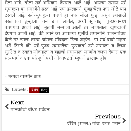
गेला आहे. तीला सर्व अधिकार देण्यात आले आहे. आजचा समाज स्त्री
भ्रुणहत्या या समस्येने ग्रस्त आहे पण इस्लामने भ्रुणहत्येला फार मोठे पाप
ठरवले आहे. स्त्री-भ्रुणहत्या करणे हा फार मोठा गुन्हा असून त्यासाठी
परलोकात तुम्हाला जाब द्यावा लागेल, अशी सूचनाही कुरआनमध्ये
करण्यात आली आहे. मुलगी जन्माला आली तर माणसाला खुशखबरी
देण्यात आली आहे, की त्याने जर आपल्या मुलीचे समानतेने पालनपोषण
केले तर त्याला त्याचा चांगला मोबदला दिला जाईल. या सर्व बाबी पाहता
असे दिसते की स्त्री-पुरूष समानतेचा पुरस्कर्ता स्त्री-जन्माला व तिच्या
सुरक्षित व स्वतंत्र जीवनाला व हक्काची समाजाला जाणीव करून देणारा एक
सत्यमार्ग व एक परिपूर्ण अशी जीवनपद्धती म्हणजे इस्लाम होय.
- सय्यदा यास्मीन आरा
Labels:
विशेष
845
Next
मानवतेची बोथट संवेदना
Previous
प्रेषित (सल्ल.) यांचा डायट प्लान