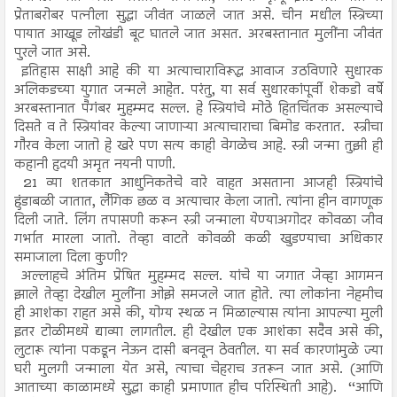
प्रेताबरोबर पत्नीला सुद्धा जीवंत जाळले जात असे. चीन मधील स्त्रिच्या
पायात आखूड लोखंडी बूट घातले जात असत. अरबस्तानात मुलींना जीवंत
पुरले जात असे.
इतिहास साक्षी आहे की या अत्याचाराविरूद्ध आवाज उठविणारे सुधारक
अलिकडच्या युगात जन्मले आहेत. परंतु, या सर्व सुधारकांपूर्वी शेकडो वर्षे
अरबस्तानात पैगंबर मुहम्मद सल्ल. हे स्त्रियांचे मोठे हितचिंतक असल्याचे
दिसते व ते स्त्रियांवर केल्या जाणाऱ्या अत्याचाराचा बिमोड करतात. स्त्रीचा
गौरव केला जातो हे खरे पण सत्य काही वेगळेच आहे. स्त्री जन्मा तुझी ही
कहानी हृदयी अमृत नयनी पाणी.
21 व्या शतकात आधुनिकतेचे वारे वाहत असताना आजही स्त्रियांचे
हुंडाबळी जातात, लैंगिक छळ व अत्याचार केला जातो. त्यांना हीन वागणूक
दिली जाते. लिंग तपासणी करून स्त्री जन्माला येण्याअगोदर कोवळा जीव
गर्भात मारला जातो. तेव्हा वाटते कोवळी कळी खुडण्याचा अधिकार
समाजाला दिला कुणी?
अल्लाहचे अंतिम प्रेषित मुहम्मद सल्ल. यांचे या जगात जेव्हा आगमन
झाले तेव्हा देखील मुलींना ओझे समजले जात होते. त्या लोकांना नेहमीच
ही आशंका राहत असे की, योग्य स्थळ न मिळाल्यास त्यांना आपल्या मुली
इतर टोळीमध्ये द्याव्या लागतील. ही देखील एक आशंका सदैव असे की,
लुटारू त्यांना पकडून नेऊन दासी बनवून ठेवतील. या सर्व कारणांमुळे ज्या
घरी मुलगी जन्माला येत असे, त्याचा चेहराच उतरून जात असे. (आणि
आताच्या काळामध्ये सुद्धा काही प्रमाणात हीच परिस्थिती आहे). ‘‘आणि