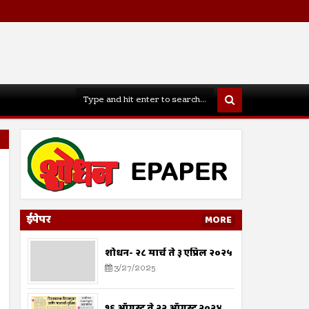
ईपेपर
MORE
शोधन- २८ मार्च ते ३ एप्रिल २०२५
3/27/2025
१६ ऑगस्ट ते २२ ऑगस्ट २०२४