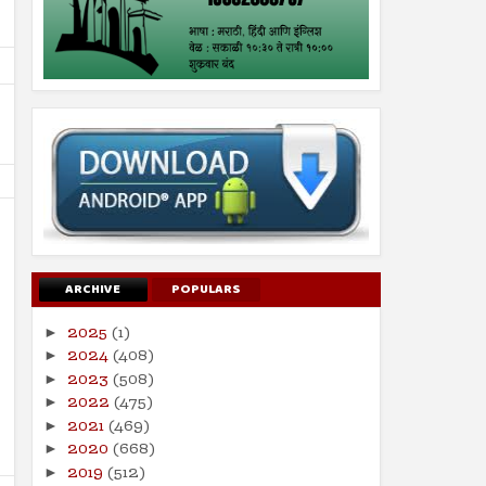
ARCHIVE
POPULARS
26
19
Jul
Jul
2025
(1)
►
2024
2024
2024
(408)
►
2023
(508)
सूरह बनीइस्राईल : : ईशवाणी (दिव्य
चोरी : : प्रेषितवाणी (हदीस)
►
कुरआन)
2022
(475)
►
Shodhan
7/19/2024
Shodhan
7/26/2024
2021
(469)
►
2020
(668)
►
2019
(512)
►