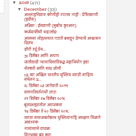
2018
(471)
▼
December
(33)
▼
अल्लाहशिवाय कोणीही उपास्य नाही : प्रेषितवाणी
(हदीस)
अन्निसा : ईशवाणी (सुबोध कुरआन)
कर्जमाफीची चढाओढ!
आमच्या मोहल्ल्यात गटारी बसवून देण्याचे आश्वासन
दिलंय
ढोंगी उर्दू प्रेम...
31 डिसेंबर आणि आपण
जातीवादी न्यायाधिशांविरूद्ध महाभियोग हवा
शेतकरी आणि शरद जोशी
12 व्या अखिल भारतीय मुस्लिम मराठी साहित्य
संमेलन 2...
२८ डिसेंबर ०३ जानेवारी २०१९
सत्तापरिवर्तनाची लाट!
२१ डिसेंबर २७ डिसेंबर २०१८
बुलंदशहरातील अराजकता
१४ डिसेंबर ते २० डिसेंबर २०१८
मराठा समाजाबरोबरच मुस्लिमांनाहि आरक्षण मिळणे
आवश्यक
नामांतराचे वादळ!
विटभट्ट्या बंद करा