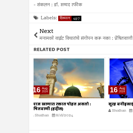
- संकलन : डॉ. सय्यद रफीक
Labels:
दिव्यरत्न
497
Next
मनामध्ये वाईट विचारांचे संगोपन करू नका : प्रेषितवाण
RELATED POST
16
09
Aug
Aug
2024
2024
ोहत असतो :
सूरह बनीइस्राईल : ईशवाणी (दिव्य कुरआन)
व्याज घेणे :
Shodhan
8/16/2024
Shodhan