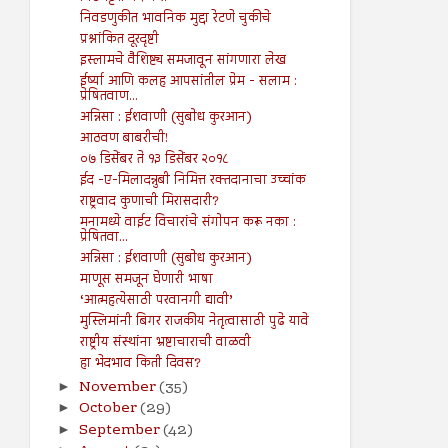
निवडणुकीत भावनिक मुद्दा रेटणे चुकीचे
प्रश्नांकित दूरदृष्टी
इस्लामचे वैशिष्ट्य समजावून सांगणारा लेख
ईर्ष्या आणि कलह आपसांतील प्रेम - सलाम :
प्रेषितवाण...
अन्निसा : ईशवाणी (सुबोध कुरआन)
आठवण बाबरीची!
०७ डिसेंबर ते १३ डिसेंबर २०१८
ईद -ए-मिलादन्नुबी निमित्त रक्तदानाचा उच्चांक
राष्ट्रवाद कुणाची मिरासदारी?
मनामध्ये वाईट विचारांचे संगोपन करू नका :
प्रेषितवा...
अन्निसा : ईशवाणी (सुबोध कुरआन)
माणूस समजून घेणारी भाषा
‘आत्महत्येसाठी परवानगी द्यावी’
मुस्लिमांनी बिगर राजकीय नेतृत्वासाठी पुढे यावे
राष्ट्रीय संस्थांना भ्रष्टाचाराची वाळवी
हा भेदभाव किती दिवस?
November
(35)
►
October
(29)
►
September
(42)
►