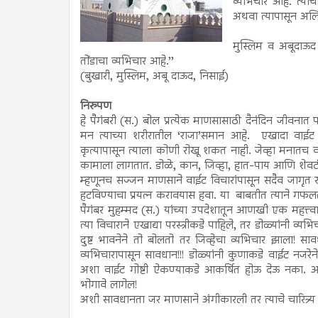
व्यभिचार आहे. त्या
अथवा त्यापासून अलिप
मुस्लिम व अबूदाऊद य
तोंडाचा व्यभिचार आहे.’’
(बुखारी, मुस्लिम, अबू दाऊद, निसाई)
निरुपण
हे पैगंबरी (स.) बोल प्रत्येक माणसासाठी दैनंदिन जीवनात
मन त्याच्या शरीरातील ‘राजा’समान आहे. एखादा वाई
कृत्यापासून त्याला कोणी रोखू शकत नाही. जेव्हा मनातच वा
कामाला लागतात. डोळे, कान, जिव्हा, हात-पाय आणि शेवटी ज
म्हणूनच सज्जन माणसाने वाईट विचारांपासून सदैव जागृत र
हटविण्याचा प्रयत्न करावयास हवा. या बाबतीत त्याने गफ
पैगंबर मुहम्मद (स.) यांच्या उपदेशातून आणखी एक महत्त्वाचा 
त्या विचाराने एखाद्या परस्त्रीकडे पाहिले, तर डोळ्यांनी व्
दुष्ट भावनेने तो बोलतो तर जिव्हेचा व्यभिचार झाला! सावध
व्यभिचारापासून सावधान!!! डोळ्यांनी कुणाकडे वाईट नजरेने
अशा वाईट गोष्टी ऐकण्याकडे आकर्षित होऊ देऊ नका. अन्यथ
भोगावे लागेल!
अशी सावधानता जर माणसाने अंगीकारली तर त्याचे चारित्र्य