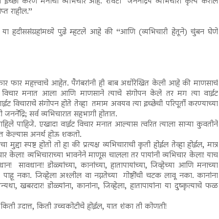
ची इच्छा करणे मनाचा व्यभिचार आहे. शेवटी जननेंद्रिय व्यभिचारी कृत्य करील
्त राहील.’’
ा हदीससंग्रहांमध्ये पुढे म्हटले आहे की ‘‘आणि (व्यभिचारी हेतूने) चुंबन घेणे
 फार फार महत्त्वाचे आहेत. पैगंबरांनी ही बाब अधोरेखित केली आहे की माणसाचं
ट विचार मनात आला आणि माणसाने त्याचे संगोपन केले तर मग त्या वाईट
ईट विचाराचे संगोपन होते तेव्हा तमाम अवयव त्या इच्छेची परिपूर्ती करण्याच्या
ननेंद्रि; सर्व व्यभिचारात सहभागी होतात.
ाहिले पाहिजे. एखादा वाईट विचार मनात आल्यास त्वरित त्याला साऱ्या कुवतीने
लत केल्यास अनर्थ होऊ शकतो.
मुद्दा स्पष्ट होतो तो हा की प्रत्यक्ष व्यभिचाराची कृती होईल तेव्हा होईल, मात्र
यभिचार केला! व्यभिचाराच्या भावनेने माणूस चालला तर पायांनी व्यभिचार केला! याच
ान! सावधान!! डोळ्यांच्या, कानांच्या, हातापायांच्या, जिव्हेच्या आणि मनाच्या
 पाहू नका. जिव्हेला अश्लील वा नग्नतेच्या गोष्टींची चटक लावू नका. कानांना
ा, खबरदार! डोळ्यांना, कानांना, जिव्हेला, हातापायांना या दुष्कृत्याचे फळ
 किती उदात्त, किती उच्चकोटीचे होईल, यात शंका ती कोणती!